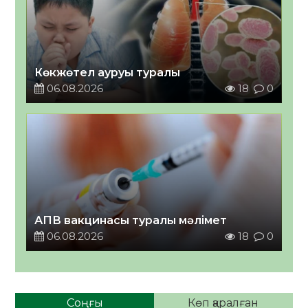
Көкжөтел ауруы туралы
06.08.2026
18
0
АПВ вакцинасы туралы мәлімет
06.08.2026
18
0
Соңғы
Көп қаралған