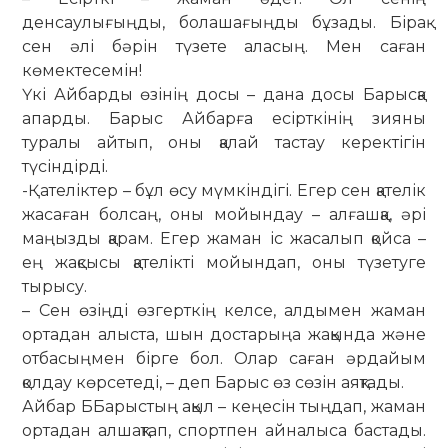
денсаулығыңды, болашағыңды бұзады. Бірақ
сен әлі бәрін түзете аласың. Мен саған
көмектесемін!
Үкі Айбарды өзінің досы – дана досы Барысқа
апарды. Барыс Айбарға есірткінің зияны
туралы айтып, оны қалай тастау керектігін
түсіндірді.
-Қателіктер – бұл өсу мүмкіндігі. Егер сен қателік
жасаған болсаң, оны мойындау – алғашқа, әрі
маңызды қарам. Егер жаман іс жасалып қойса –
ең жақсысы қателікті мойындап, оны түзетуге
тырысу.
– Сен өзіңді өзгерткің келсе, алдымен жаман
ортадан алыста, шын достарыңа жақында және
отбасыңмен бірге бол. Олар саған әрдайым
қолдау көрсетеді, – деп Барыс өз сөзін аяқтады.
Айбар ББарыстың ақыл – кеңесін тыңдап, жаман
ортадан алшақтап, спортпен айналыса бастады.