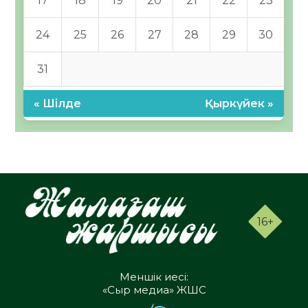
17
18
19
20
21
22
23
24
25
26
27
28
29
30
31
« Шілде
Қыркүйек »
16+
Меншік иесі:
«Сыр медиа» ЖШС