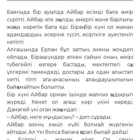
Баяғыда бір ауылда Айбар есімді бала өмір
сүріпті. Айбар өте ақылды, өнерлі және барлығы
жақсы көретін бала еді. Бірақ бір күні ол жаман
адамдардың әсеріне түсіп, есірткіге әуестеніп
кетіпті.
Алғашында Ерлан бұл заттың зияны жоқ деп
ойлады. Бірақ күндер өткен сайын оның өмірі
түбегейлі өзгере бастады, мектептегі оқу
үлгерімі төмендеді, достары да одан алыстап
кетті, тіпті ата-анасының алаңдаушылығын
байқамайтын болыпты.
Бір күні Айбар орман ішінде жалғыз қыдырып
жүреді. Кенет ол ағаш кәрі үкіні көреді.
Данагөй үкі оған жақындап :
– Айбар, неге мұңдысың? – деп сұрады.
Айбар өзінің көңіл күйі болмай жүргенін
айтады. Ал Үкі болса балаға қарап былай дейді:
– Есірткі – жаман әдет. Ол сенің