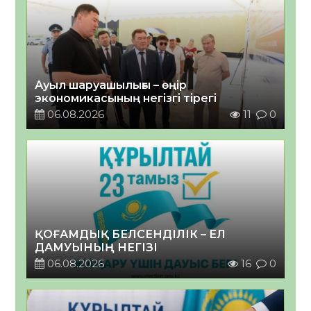
Ауыл шаруашылығы – өңір
экономикасының негізгі тірегі
06.08.2026
11
0
ҚОҒАМДЫҚ БЕЛСЕНДІЛІК – ЕЛ
ДАМУЫНЫҢ НЕГІЗІ
06.08.2026
16
0