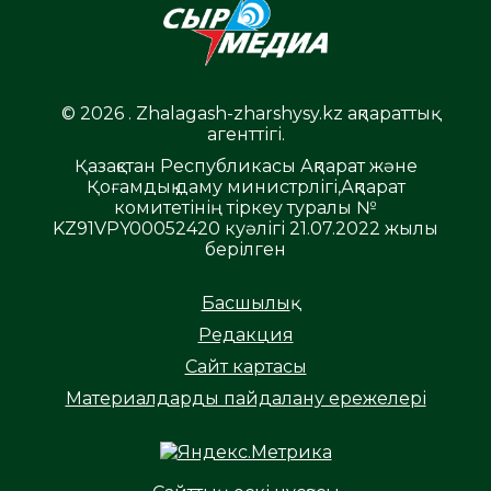
© 2026 . Zhalagash-zharshysy.kz ақпараттық
агенттігі.
Қазақстан Республикасы Ақпарат және
Қоғамдық даму министрлігі,Ақпарат
комитетінің тіркеу туралы №
KZ91VPY00052420 куәлігі 21.07.2022 жылы
берілген
Басшылық
Редакция
Сайт картасы
Материалдарды пайдалану ережелері