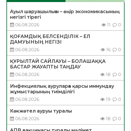
Ауыл шаруашылығы – өңір экономикасының
негізгі тірегі
06.08.2026
11
0
ҚОҒАМДЫҚ БЕЛСЕНДІЛІК – ЕЛ
ДАМУЫНЫҢ НЕГІЗІ
06.08.2026
16
0
ҚҰРЫЛТАЙ САЙЛАУЫ – БОЛАШАҚҚА
БАСТАР ЖАУАПТЫ ТАҢДАУ
06.08.2026
18
0
Инфекциялық ауруларға қарсы иммундау
жұмыстарының тиімділігі
06.08.2026
19
0
Көкжөтел ауруы туралы
06.08.2026
18
0
АПВ вакцинасы туралы мәлімет