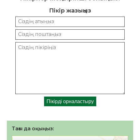
Пікір жазыңыз
Тағы да оқыңыз: