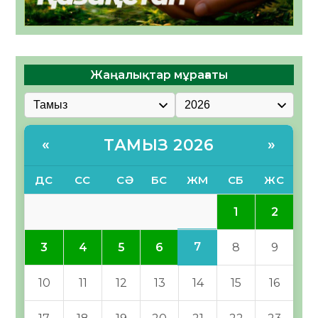
Жаңалықтар мұрағаты
ТАМЫЗ 2026
«
»
ДС
СС
СӘ
БС
ЖМ
СБ
ЖС
1
2
7
3
4
5
6
8
9
10
11
12
13
14
15
16