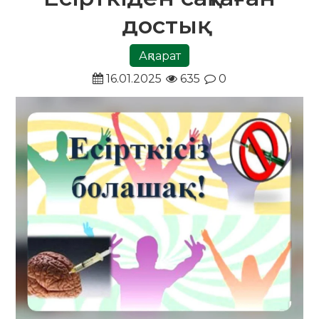
достық
Ақпарат
16.01.2025
635
0