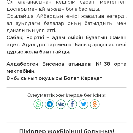
Ол ата-анасынан кешірім сұрап, мектептегі
достарымен қайта жақын бола бастады.
Осылайша Айбардың өмірі жақсылыққа өзгерді,
ал ауылдағы балалар оның батылдығы мен
даналығын үлгі етті.
Сабақ: Есірткі – адам өмірін бұзатын жаман
әдет. Адал достар мен отбасың әрқашан сені
дұрыс жолға бағыттайды.
Алдаберген Бисенов атындағы №38 орта
мектебінің
8 «б» сынып оқушысы Болат Қарақат
Әлеуметтік желілерде бөлісіңіз:
Пікірлер жоқ. Бірінші болыңыз!