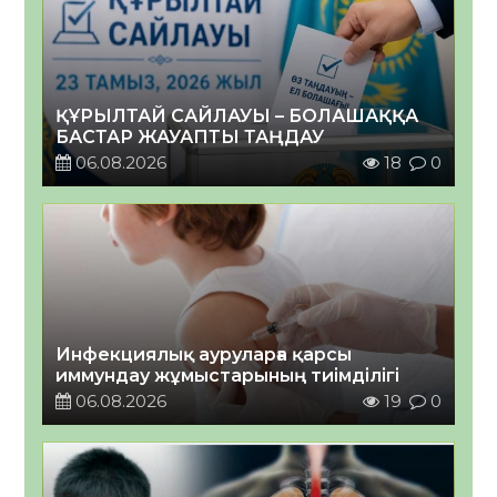
ҚҰРЫЛТАЙ САЙЛАУЫ – БОЛАШАҚҚА
БАСТАР ЖАУАПТЫ ТАҢДАУ
06.08.2026
18
0
Инфекциялық ауруларға қарсы
иммундау жұмыстарының тиімділігі
06.08.2026
19
0