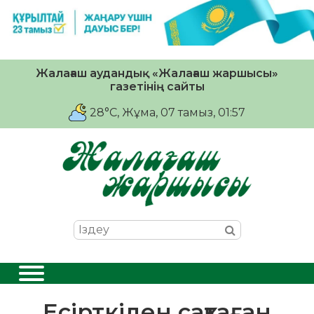
Жалағаш аудандық «Жалағаш жаршысы»
газетінің сайты
28°C
, Жұма, 07 тамыз, 01:57
Есірткіден сақтаған