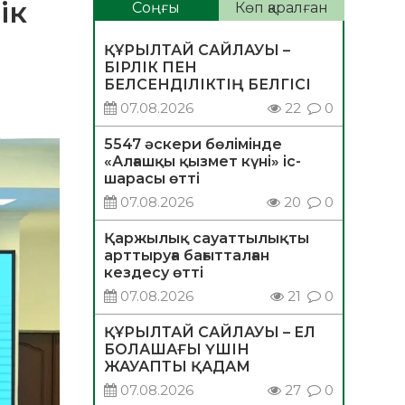
ік
Соңғы
Көп қаралған
ҚҰРЫЛТАЙ САЙЛАУЫ –
БІРЛІК ПЕН
БЕЛСЕНДІЛІКТІҢ БЕЛГІСІ
07.08.2026
22
0
5547 әскери бөлімінде
«Алғашқы қызмет күні» іс-
шарасы өтті
07.08.2026
20
0
Қаржылық сауаттылықты
арттыруға бағытталған
кездесу өтті
07.08.2026
21
0
ҚҰРЫЛТАЙ САЙЛАУЫ – ЕЛ
БОЛАШАҒЫ ҮШІН
ЖАУАПТЫ ҚАДАМ
07.08.2026
27
0