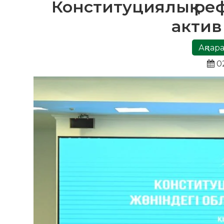
Конституциялық реф
актив
Ақпара
02