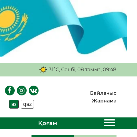
31°C
, Сенбі, 08 тамыз, 09:48
Байланыс
Жарнама
қаз
qaz
Қоғам