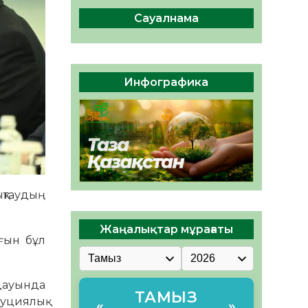
сақтау – әр азаматтың
міндеті
Сауалнама
05.08.2026
47
0
Руслан Рүстемұлы облыс
әкімінің кеңесшісі болып
Инфографика
тағайындалды
05.08.2026
44
0
қтаудың
Жаңалықтар мұрағаты
ғын бұл
дауында
ТАМЫЗ
уциялық
«
»