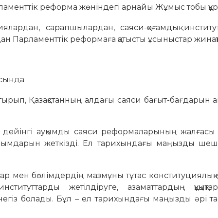
ламенттік реформа жөніндегі арнайы Жұмыс тобы құ
иялардан, сарапшылардан, саяси-қоғамдық институт
ан Парламенттік реформаға қатысты ұсыныстар жинақ
ысында
ырып, Қазақстанның алдағы саяси бағыт-бағдарын 
ан дейінгі ауқымды саяси реформаларының жалғасы 
анымдарын жеткізді. Ел тарихындағы маңызды шеш
тар мен бөлімдердің мазмұны тұтас конституциялық
институттарды жетілдіруге, азаматтардың құқықт
е негіз болады. Бұл – ел тарихындағы маңызды әрі 