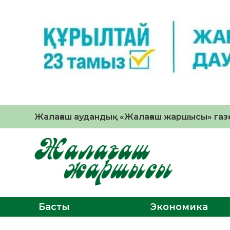
Жалағаш аудандық «Жалағаш жаршысы» газе
Басты
Экономика