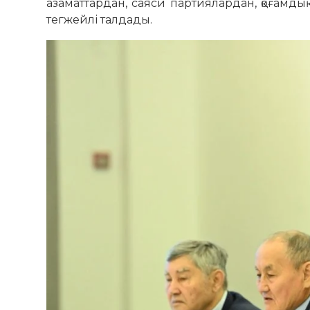
азаматтардан, саяси партиялардан, қоғам
тегжейлі талдады.