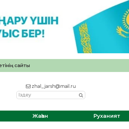
тінің сайты
zhal_jarsh@mail.ru
Жаһан
Руханият