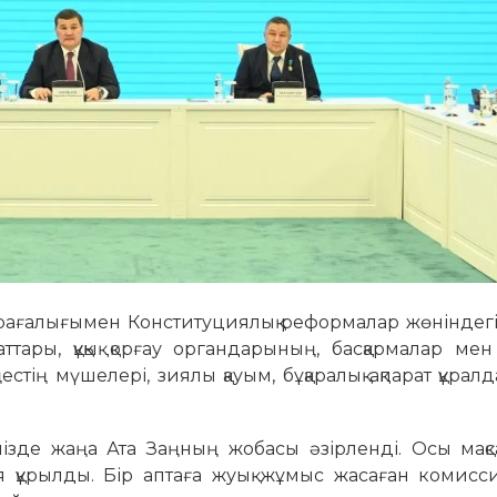
өрағалығымен Конституциялық реформалар жөніндегі
тары, құқық қорғау органдарының, басқармалар мен 
стің мүшелері, зиялы қауым, бұқаралық ақпарат құра
де жаңа Ата Заңның жобасы әзірленді. Осы мақса
 құрылды. Бір аптаға жуық жұмыс жасаған комисс