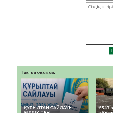
Тағы да оқыңыз:
ҚҰРЫЛТАЙ САЙЛАУЫ –
5547 
БІРЛІК ПЕН
«Алғаш