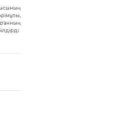
лысының
рімұлы,
қстанның
лдірді.