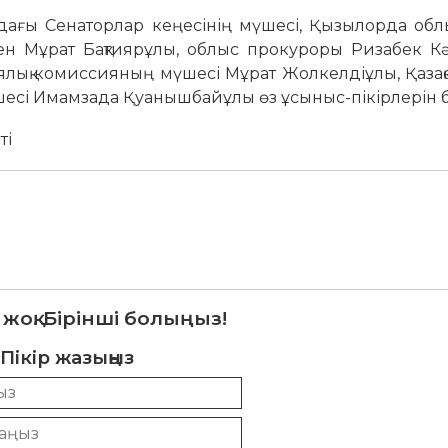
ағы Сенаторлар кеңесінің мүшесі, Қызылорда об
ен Мұрат Бақтиярұлы, облыс прокуроры Ризабек Кә
иялық комиссияның мүшесі Мұрат Жолкелдіұлы, Қаза
есі Имамзада Қуанышбайұлы өз ұсыныс-пікірлерін бі
ті
 жоқ. Бірінші болыңыз!
Пікір жазыңыз