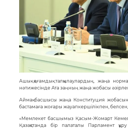
Ашық қоғамдық талқылаулардың, жаңа норм
нәтижесінде Ата заңның жаңа жобасы әзірлені
Аймақ басшысы жаңа Конституция жобасын
бастамаға жоғары жауапкершілікпен, белсенд
«Мемлекет басшымыз Қасым-Жомарт Кемелұ
Қазақстанда бір палаталы Парламент құр