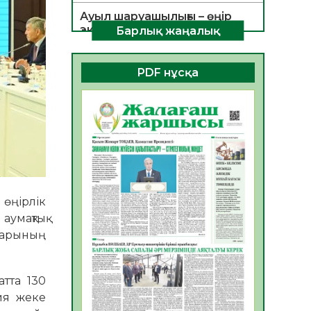
Ауыл шаруашылығы – өңір
экономикасының негізгі
Барлық жаңалық
тірегі
06.08.2026
35
0
PDF нұсқа
ҚОҒАМДЫҚ БЕЛСЕНДІЛІК –
ЕЛ ДАМУЫНЫҢ НЕГІЗІ
06.08.2026
32
0
ҚҰРЫЛТАЙ САЙЛАУЫ –
БОЛАШАҚҚА БАСТАР
ЖАУАПТЫ ТАҢДАУ
06.08.2026
35
0
 өңірлік
аумақтық
Инфекциялық ауруларға
қарсы иммундау
лдарының
жұмыстарының тиімділігі
06.08.2026
36
0
тта 130
Көкжөтел ауруы туралы
ия жеке
06.08.2026
33
0