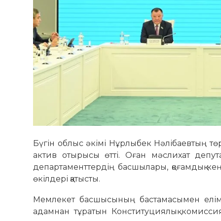
Бүгін облыс әкімі Нұрлыбек Нәлібаевтың т
актив отырысы өтті. Оған мәслихат депутат
департаменттердің басшылары, қоғамдық кеңе
өкілдері қатысты.
Мемлекет басшысының бастамасымен еліміз
адамнан тұратын Конституциялық комиссия