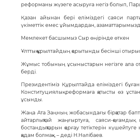
реформаны жүзеге асыруға негіз болып, Пар
Қазан айынан бері еліміздегі саяси парт
үкіметтік емес ұйымдардан, азаматтарымызд
Мемлекет басшымыз Сыр өңірінде өткен
Ұлттық құрылтайдың қорытынды бесінші отыр
Жұмыс тобының ұсыныстарын негізге ала от
берді.
Президентіміз Құрылтайда еліміздегі бұғ
Конституциялық реформаға қатысты өз ұст
ұсынды.
Жаңа Ата Заңның жобасындағы бірқатар бап
айтарлықтай жаңғыртуға, саяси-қоғамдық 
бостандықтарын қорғау тетіктерін күшейтуг
қадам болмақ», – деді Н.Нәлібаев.