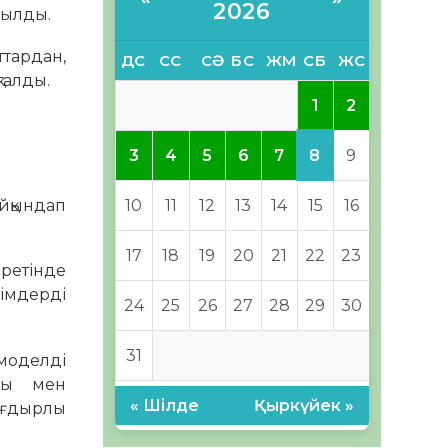
2026
рылды.
тардан,
ДС
СС
СӘ
БС
ЖМ
СБ
ЖС
талды.
1
2
8
3
4
5
6
7
9
айқындап
10
11
12
13
14
15
16
17
18
19
20
21
22
23
ретінде
імдерді
24
25
26
27
28
29
30
31
 моделді
ары мен
« Шілде
Қыркүйек »
тағдырлы