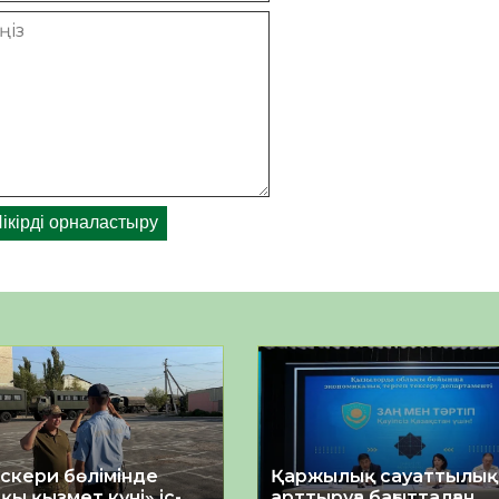
әскери бөлімінде
Қаржылық сауаттылы
қы қызмет күні» іс-
арттыруға бағытталған