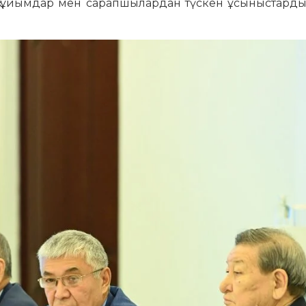
дық ұйымдар мен сарапшылардан түскен ұсыныстарды