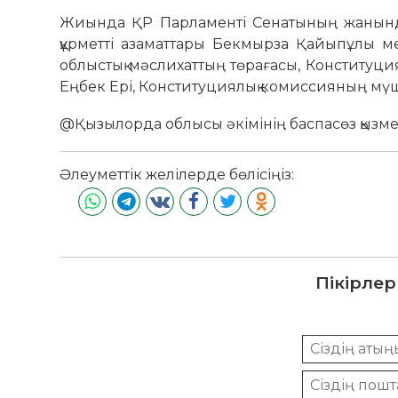
Жиында ҚР Парламенті Сенатының жанынд
құрметті азаматтары Бекмырза Қайыпұлы м
облыстық мәслихаттың төрағасы, Конституц
Еңбек Ері, Конституциялық комиссияның мүш
@Қызылорда облысы әкімінің баспасөз қызме
Әлеуметтік желілерде бөлісіңіз:
Пікірлер