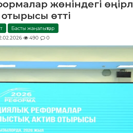
ормалар жөніндегі өңірл
 отырысы өтті
т
Басты жаңалықтар
.02.2026
490
0