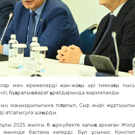
алар мен ережелерді жан-жақты әрі тиянақты пысы
п, бұқаралық ақпарат құралдарында жарияланды.
ың маңыздылығына тоқталып, Сыр өңірі жұртшылы
і атсалысуға шақырды.
лы 2025 жылғы 8 қыркүйекте халыққа арнаған Жол
у жөнінде бастама көтерді. Бұл ұсыныс Констит