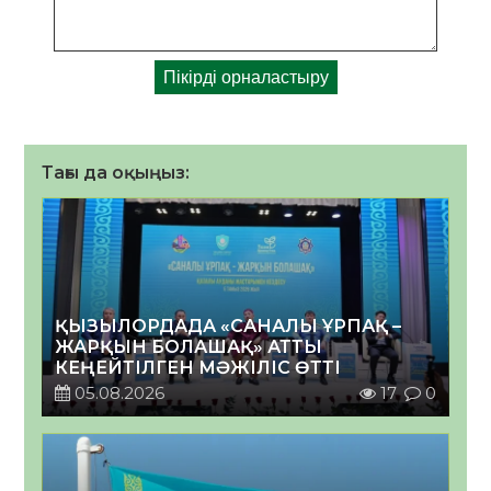
Тағы да оқыңыз:
ҚЫЗЫЛОРДАДА «САНАЛЫ ҰРПАҚ –
ЖАРҚЫН БОЛАШАҚ» АТТЫ
КЕҢЕЙТІЛГЕН МӘЖІЛІС ӨТТІ
05.08.2026
17
0