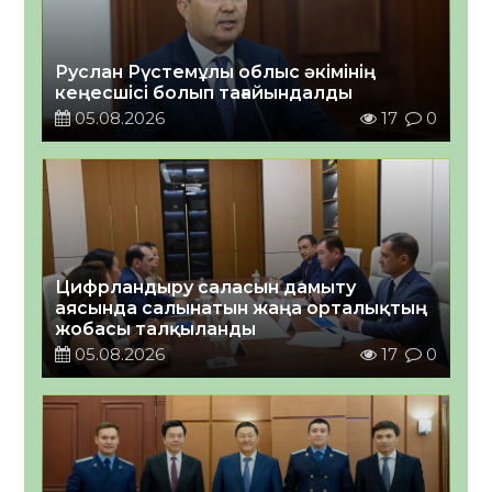
Руслан Рүстемұлы облыс әкімінің
кеңесшісі болып тағайындалды
05.08.2026
17
0
Цифрландыру саласын дамыту
аясында салынатын жаңа орталықтың
жобасы талқыланды
05.08.2026
17
0