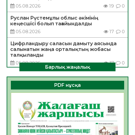
05.08.2026
19
0
Руслан Рүстемұлы облыс әкімінің
кеңесшісі болып тағайындалды
05.08.2026
17
0
Цифрландыру саласын дамыту аясында
салынатын жаңа орталықтың жобасы
талқыланды
05.08.2026
17
0
Барлық жаңалық
Алғашқы цифрлық жасанды интеллект
құралдарының таныстырылымы өтті
PDF нұсқа
05.08.2026
18
0
Қазақстандықтардың 72,3%-ы жаңа
Құрылтай үшін дауыс беруге дайын
05.08.2026
19
0
ӘРБІР ДАУЫС – ҚОҒАМ ДАМУЫНА
ҚОСЫЛҒАН ҮЛЕС