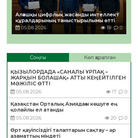
Алғашқы цифрлық жасанды интеллект
құралдарының таныстырылымы өтті
05.08.2026
18
0
Соңғы
Көп қаралған
ҚЫЗЫЛОРДАДА «САНАЛЫ ҰРПАҚ –
ЖАРҚЫН БОЛАШАҚ» АТТЫ КЕҢЕЙТІЛГЕН
МӘЖІЛІС ӨТТІ
05.08.2026
17
0
Қазақстан Орталық Азиядағы көшуге ең
қолайлы ел атанды
05.08.2026
20
0
Өрт қауіпсіздігі талаптарын сақтау – әр
азаматтың міндеті