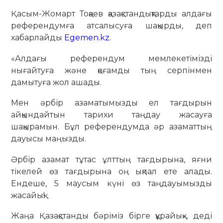
Қасым-Жомарт Тоқаев қазақстандықтарды алдағы
референдумға атсалысуға шақырды, деп
хабарлайды
Egemen.kz
.
«Алдағы референдум мемлекетімізді
нығайтуға және қоғамды тың серпінмен
дамытуға жол ашады.
Мен әрбір азаматымызды ел тағдырын
айқындайтын тарихи таңдау жасауға
шақырамын. Бұл референдумда әр азаматтың
дауысы маңызды.
Әрбір азамат тұтас ұлттың тағдырына, яғни
тікелей өз тағдырына оң ықпал ете алады.
Ендеше, 5 маусым күні өз таңдауымызды
жасайық!
Жаңа Қазақстанды бәріміз бірге құрайық», деді