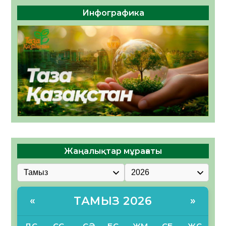
Инфографика
Жаңалықтар мұрағаты
ТАМЫЗ 2026
«
»
ДС
СС
СӘ
БС
ЖМ
СБ
ЖС