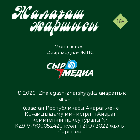
16+
Меншік иесі:
«Сыр медиа» ЖШС
© 2026 . Zhalagash-zharshysy.kz ақпараттық
агенттігі.
Қазақстан Республикасы Ақпарат және
Қоғамдық даму министрлігі,Ақпарат
комитетінің тіркеу туралы №
KZ91VPY00052420 куәлігі 21.07.2022 жылы
берілген