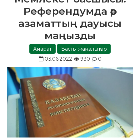
Референдумда әр
азаматтың дауысы
маңызды
Ақпарат
Басты жаңалықтар
03.06.2022
930
0