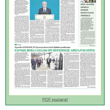
05.08.2026
26
0
ҚҰРЫЛТАЙ САЙЛАУЫ – БІРЛІК ПЕН
ЖАУАПКЕРШІЛІККЕ БАСТАЙТЫН ҚАДАМ
05.08.2026
24
0
Мектептен – Ұлттық ұлан сапына
04.08.2026
34
0
Үкіметтік емес ұйымдарға арналған
сыйлықақы конкурсына өтінім қабылдау
басталды
04.08.2026
38
0
Үкіметте Президенттің отандық тауарды
қолдау жөніндегі тапсырмаларының
жүзеге асырылу барысы қаралуда
04.08.2026
38
0
PDF мұрағат
Жазғы лагерьде оқушылармен
профилактикалық кездесу өтті