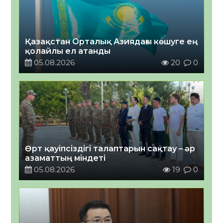
Қазақстан Орталық Азиядағы көшуге ең
қолайлы ел атанды
05.08.2026
20
0
Өрт қауіпсіздігі талаптарын сақтау – әр
азаматтың міндеті
05.08.2026
19
0