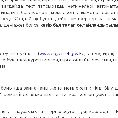
жағдайда тест тапсырады, нәтижелері автоматт
палын болдырмай, мемлекеттік қызметке қабілетті, 
ереді. Сондай-ақ, бұған дейін үміткерлер заңнама
елдеуі қажет болса,
қазір бұл талап оңтайландырылып
ктеу «Е-qyzmet» (
www.eqyzmet.gov.kz
) ашық сыртқы
ге бүкіл конкурстық кезеңдерге онлайн режимінде 
ма.
аң бойынша заңнаманы және мемлекеттік тілді білу 
7 режимінде қолжетімді, яғни кез келген уақытта т
ік лауазымына орналасуға үміткерлерді Қаз
намаларын білуге тестілеу бағдарламасы: