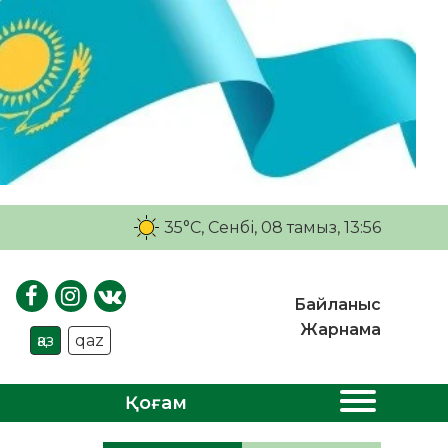
35°C
, Сенбі, 08 тамыз, 13:56
Байланыс
Жарнама
қаз
qaz
Қоғам