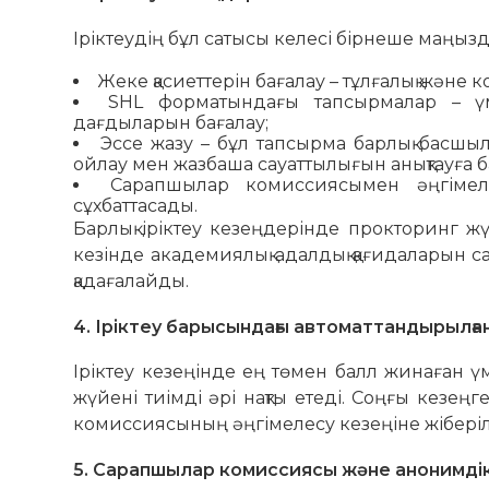
Іріктеудің бұл сатысы келесі бірнеше маңыз
Жеке қасиеттерін бағалау – тұлғалық және 
SHL форматындағы тапсырмалар – үмі
дағдыларын бағалау;
Эссе жазу – бұл тапсырма барлық басшыл
ойлау мен жазбаша сауаттылығын анықтауға б
Сарапшылар комиссиясымен әңгімел
сұхбаттасады.
Барлық іріктеу кезеңдерінде прокторинг жү
кезінде академиялық адалдық қағидаларын с
қадағалайды.
4. Іріктеу барысындағы автоматтандырылға
Іріктеу кезеңінде ең төмен балл жинаған 
жүйені тиімді әрі нақты етеді. Соңғы кезең
комиссиясының әңгімелесу кезеңіне жіберіл
5. Сарапшылар комиссиясы және анонимді