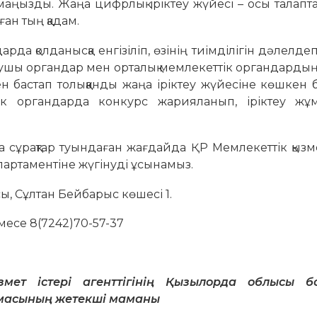
а маңызды. Жаңа цифрлық іріктеу жүйесі – осы талапт
ан тың қадам.
рда қолданысқа енгізіліп, өзінің тиімділігін дәлелдеп
ушы органдар мен орталық мемлекеттік органдардың 
 бастап толыққанды жаңа іріктеу жүйесіне көшкен 
к органдарда конкурс жарияланып, іріктеу жұ
ұрақтар туындаған жағдайда ҚР Мемлекеттік қызмет
артаментіне жүгінуді ұсынамыз.
 Сұлтан Бейбарыс көшесі 1.
есе 8(7242)70-57-37
ызмет істері агенттігінің Қызылорда облысы 
армасының жетекші маманы