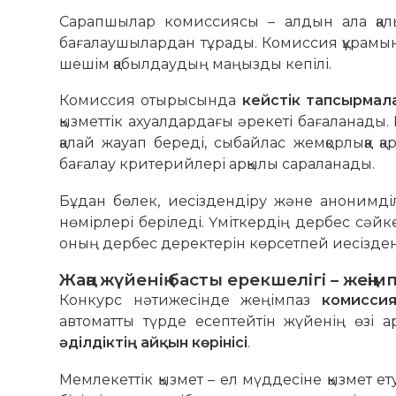
Сарапшылар комиссиясы – алдын ала қалы
бағалаушылардан тұрады. Комиссия құрамының
шешім қабылдаудың маңызды кепілі.
Комиссия отырысында
кейстік тапсырмал
қызметтік ахуалдардағы әрекеті бағаланады.
қалай жауап береді, сыбайлас жемқорлыққа қа
бағалау критерийлері арқылы сараланады.
Бұдан бөлек, иесіздендіру және анонимділі
нөмірлері беріледі. Үміткердің дербес сәйке
оның дербес деректерін көрсетпей иесізде
Жаңа жүйенің басты ерекшелігі – жең
Конкурс нәтижесінде жеңімпаз
комисси
автоматты түрде есептейтін жүйенің өзі 
әділдіктің айқын көрінісі
.
Мемлекеттік қызмет – ел мүддесіне қызмет е