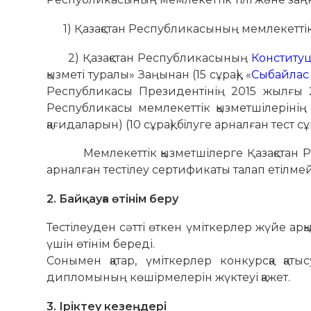
1) Қазақстан Республикасының мемлекеттік тіл
2) Қазақстан Республикасының
Конститу
қызметі туралы» Заңынан (15 сұрақ), «
Сыбайлас ж
Республикасы Президентінің 2015 жылғы
Республикасы мемлекеттік қызметшілерінің 
қағидаларын) (10 сұрақ) бiлуге арналған тест сұ
Мемлекеттік қызметшілерге Қазақстан Рес
арналған тестілеу сертификаты талап етілмей
2. Байқауға өтінім беру
Тестілеуден сәтті өткен үміткерлер жүйе арқ
үшін өтінім береді.
Сонымен қатар, үміткерлер конкурсқа қат
дипломының көшірмелерін жүктеуі қажет.
3. Іріктеу кезеңдері