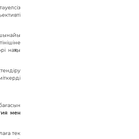
әуелсіз
ъективті
 шынайы
тінішіне
рі нақты
стендіру
міткерді
бағасын
тия мен
лаға тек