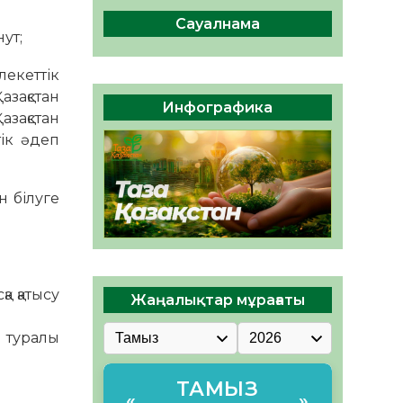
сақтау – әр азаматтың
міндеті
Сауалнама
ут;
05.08.2026
51
0
лекеттік
Руслан Рүстемұлы облыс
Қазақстан
әкімінің кеңесшісі болып
Инфографика
тағайындалды
азақстан
тік әдеп
05.08.2026
47
0
 білуге
а қатысу
Жаңалықтар мұрағаты
 туралы
ТАМЫЗ
«
»