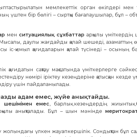
птастырылатын мемлекеттік орган өкілдері мен т
 үштен бір бөлігі – сыртқы бағалаушылар, бұл – об
ар
мен
ситуациялық сұхбаттар
арқылы үміткердің
 Мысалы, даулы жағдайды қалай шешеді, азаматтың ө
рсы іс-қимыл қағидаларын қалай түсінеді – осының бә
к қағидатын сақтау мақсатында үміткерлерге сәйке
стендіру нөмірі іріктеу кезеңдеріне қатысқан кезде ү
ндіру үшін пайдаланылады.
імпазды адам емес, жүйе анықтайды.
я шешімімен емес
, барлық кезеңдердің жиынтық 
арқылы анықталады. Бұл – шын мәнінде
меритокра
ту жолындағы үлкен жауапкершілік. Сондықтан бұл са