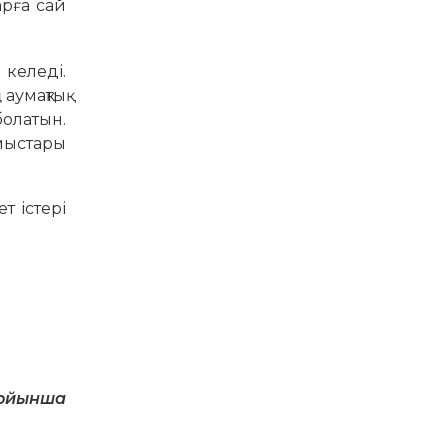
арға сай
 келеді.
аумақтық
болатын.
мыстары
 істері
бойынша