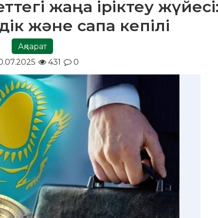
ттегі жаңа іріктеу жүйесі
лдік және сапа кепілі
Ақпарат
0.07.2025
431
0