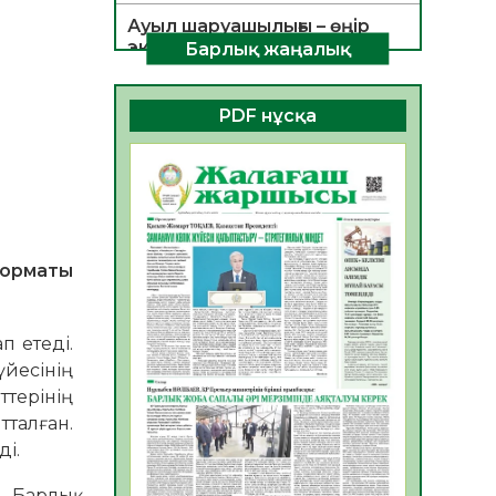
Ауыл шаруашылығы – өңір
экономикасының негізгі
Барлық жаңалық
тірегі
06.08.2026
39
0
PDF нұсқа
ҚОҒАМДЫҚ БЕЛСЕНДІЛІК –
ЕЛ ДАМУЫНЫҢ НЕГІЗІ
06.08.2026
36
0
ҚҰРЫЛТАЙ САЙЛАУЫ –
БОЛАШАҚҚА БАСТАР
орматы
ЖАУАПТЫ ТАҢДАУ
06.08.2026
38
0
п етеді.
Инфекциялық ауруларға
үйесінің
қарсы иммундау
жұмыстарының тиімділігі
ттерінің
06.08.2026
40
0
тталған.
ді.
Көкжөтел ауруы туралы
06.08.2026
36
0
. Барлық