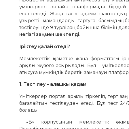
үміткерлер онлайн платформада бірдей 
есептеледі. Жаңа тәсіл адами фактордың ық
құзыретті мамандарды тартуға басымдық б
тестілеуінде 9 түрлі заң бойынша білімін дәл
негізгі заңмен шектелді
.
Іріктеу қалай өтеді?
Мемлекеттік қызметке жаңа форматтағы ірі
арқылы жүзеге асырылады. Бұл – үміткерлер
қатысуға мүмкіндік беретін заманауи платфор
1. Тестілеу – алғашқы қадам
Үміткерлер портал арқылы тіркеліп, төрт з
бағалайтын тестілеуден өтеді. Бұл тест 24/
болады.
«Б» корпусының мемлекеттік әкімшіл
Республикасының мемлекеттік тілі және заң