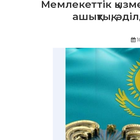
Мемлекеттік қызме
ашықтық, әді
1