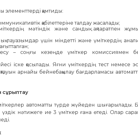
ды элементтерді қамтиды:
коммуникативтік қабілеттеріне талдау жасалады;
ткердің мәтіндік және сандық ақпаратпен жұмы
ық лауазымдар үшін міндетті және үміткердің анал
ағытталған;
есу – соңғы кезеңде үміткер комиссиямен бе
йесі іске қосылады. Яғни үміткердің тест немесе э
ақтауын арнайы бейнебақылау бағдарламасы автомат
н сұрыптау
үміткерлер автоматты түрде жүйеден шығарылады. Б
ге үздік нәтижеге ие 3 үміткер ғана өтеді. Олар са
еді.
к