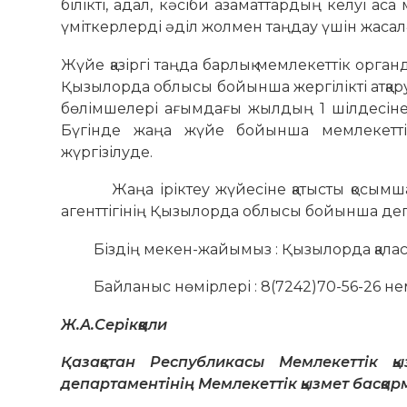
білікті, адал, кәсіби азаматтардың келуі ас
үміткерлерді әділ жолмен таңдау үшін жасалғ
Жүйе қазіргі таңда барлық мемлекеттік органда
Қызылорда облысы бойынша жергілікті атқар
бөлімшелері ағымдағы жылдың 1 шілдесінен
Бүгінде жаңа жүйе бойынша мемлекетті
жүргізілуде.
Жаңа іріктеу жүйесіне қатысты қосымша с
агенттігінің Қызылорда облысы бойынша деп
Біздің мекен-жайымыз : Қызылорда қаласы,
Байланыс нөмірлері : 8(7242)70-56-26 нем
Ж.А.Серікққали
Қазақстан Республикасы Мемлекеттік қ
департаментінің Мемлекеттік қызмет басқ