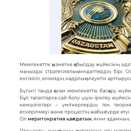
Мемлекеттік қызметке қабылдау жүйесінің әділ
маңызды стратегиялық міндеттердің бірі. О
енгізіліп, еліміздің кадрлық әлеуетін арттыруғ
Бүгінгі таңда қоғам мемлекеттік басқару жүй
Бұл талаптарға сай болу үшін іріктеу жүйесін
кемшіліктері – үміткерлердің тек теориял
ескерілмеуі және процестің жабық түрде өтуі 
Ол
меритократия қағидатын
, яғни адамның қ
Процестің ашықтығын қамтамасыз ету мақсат