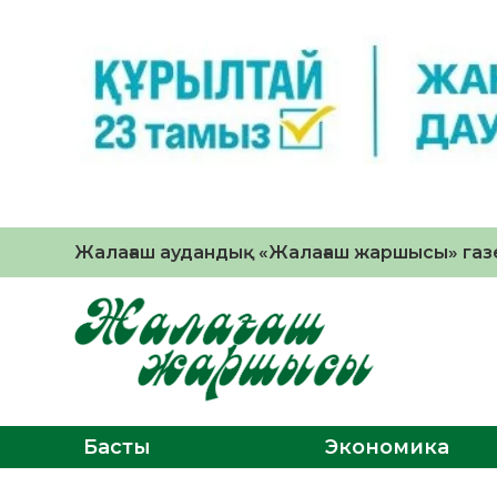
Жалағаш аудандық «Жалағаш жаршысы» газе
Басты
Экономика