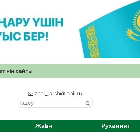
тінің сайты
zhal_jarsh@mail.ru
Жаһан
Руханият