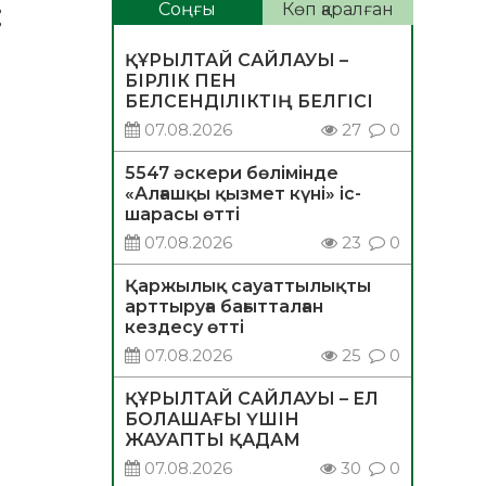
:
Соңғы
Көп қаралған
ҚҰРЫЛТАЙ САЙЛАУЫ –
БІРЛІК ПЕН
БЕЛСЕНДІЛІКТІҢ БЕЛГІСІ
07.08.2026
27
0
5547 әскери бөлімінде
«Алғашқы қызмет күні» іс-
шарасы өтті
07.08.2026
23
0
Қаржылық сауаттылықты
арттыруға бағытталған
кездесу өтті
07.08.2026
25
0
ҚҰРЫЛТАЙ САЙЛАУЫ – ЕЛ
БОЛАШАҒЫ ҮШІН
ЖАУАПТЫ ҚАДАМ
07.08.2026
30
0