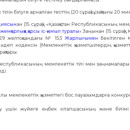
ін білуге арналған тесттің (20 сұрақ) ұзақтығы 20 мин
циясын
ан (15 сұрақ), «Қазақстан Республикасының мем
емқорлыққа қарсы іс-қимыл туралы
» Заңынан (15 сұрақ), 
 29 желтоқсандағы № 153
Жарлығымен
бекітілген Қ
әдеп кодексін (Мемлекеттік қызметшілердің қызмет
рақтары.
публикасының мемлекеттік тілі мен заңнамаларын
ді.
ылы мемлекеттік қызметтегі бос лауазымдарға конкурсқ
ысу үшін жүйеге еңбек кітапшасының және білімі