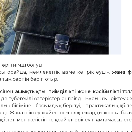
 әрі тиімді болуы
сы орайда, мемлекеттік қызметке іріктеудің
жаңа ф
а тың серпін беріп отыр.
есінен
ашықтықты, тиімділікті және кәсібилікті
тала
де түбегейлі өзгерістер енгізілді. Бұрынғы іріктеу ж
ық біліміне басымдық берілуі, практикалық қабіле
еді. Жаңа іріктеу жүйесі осы олқылықтарды жоюға бағы
абілеті мен жетістігіне қарай ілгерілеуін қамтамасыз ете
ында іріктеу кезеңдері толықтай автоматтандырылды