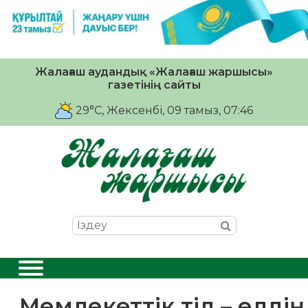
Жалағаш аудандық «Жалағаш жаршысы»
газетінің сайты
29°C
, Жексенбі, 09 тамыз, 07:46
Мемлекеттік тіл – елдің