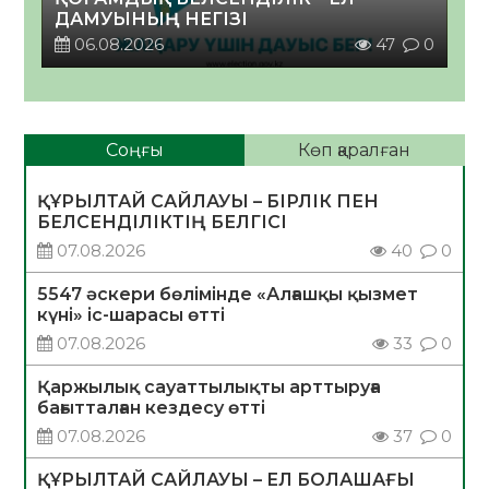
ДАМУЫНЫҢ НЕГІЗІ
06.08.2026
47
0
Соңғы
Көп қаралған
ҚҰРЫЛТАЙ САЙЛАУЫ – БІРЛІК ПЕН
БЕЛСЕНДІЛІКТІҢ БЕЛГІСІ
07.08.2026
40
0
5547 әскери бөлімінде «Алғашқы қызмет
күні» іс-шарасы өтті
07.08.2026
33
0
Қаржылық сауаттылықты арттыруға
бағытталған кездесу өтті
07.08.2026
37
0
ҚҰРЫЛТАЙ САЙЛАУЫ – ЕЛ БОЛАШАҒЫ