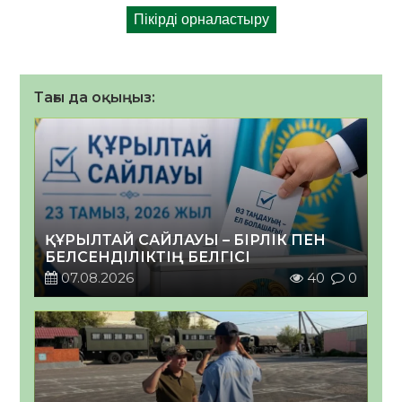
Тағы да оқыңыз:
ҚҰРЫЛТАЙ САЙЛАУЫ – БІРЛІК ПЕН
БЕЛСЕНДІЛІКТІҢ БЕЛГІСІ
07.08.2026
40
0