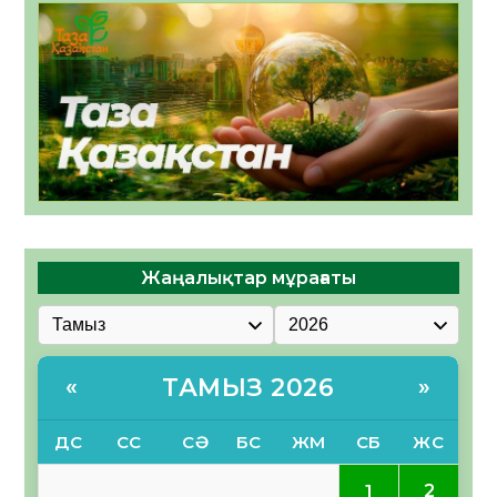
Жаңалықтар мұрағаты
ТАМЫЗ 2026
«
»
ДС
СС
СӘ
БС
ЖМ
СБ
ЖС
2
1