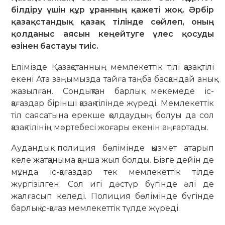
білдіру үшін құр ұранның қажеті жоқ. Әрбір
қазақстандық қазақ тілінде сөйлеп, оның
қолданыс аясын кеңейтуге үлес қосуды
өзінен бастауы тиіс.
Елімізде Қазақстанның мемлекеттік тілі қазақ тілі
екені Ата заңымызда тайға таңба басқандай анық
жазылған. Сондықтан барлық мекемеде іс-
қағаздар бірінші қазақ тілінде жүреді. Мемлекеттік
тіл саясатына ерекше қолдаудың болуы да сол
қазақ тілінің мәртебесі жоғары екенін аңғартады.
Аудандық полиция бөлімінде қызмет атарып
келе жатқаныма қанша жыл болды. Бізге дейін де
мұнда іс-қағаздар тек мемлекеттік тілде
жүргізілген. Сол игі дәстүр бүгінде әлі де
жалғасып келеді. Полиция бөлімінде бүгінде
барлық іс-қағаз мемлекеттік түлде жүреді.