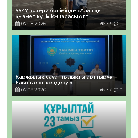
5547 әскери бөлімінде «Алғашқы
қызмет күні» іс-шарасы өтті
07.08.2026
33
0
Қаржылық сауаттылықты арттыруға
бағытталған кездесу өтті
07.08.2026
37
0