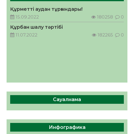
Құрметті аудан тұрғындары!
Руслан Рүстемұлы облыс әкімінің
кеңесшісі болып тағайындалды
15.09.2022
180258
0
05.08.2026
59
0
Құрбан шалу тәртібі
11.07.2022
182265
0
Сауалнама
Инфографика