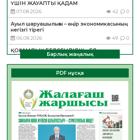
ҮШІН ЖАУАПТЫ ҚАДАМ
07.08.2026
42
0
Ауыл шаруашылығы – өңір экономикасының
негізгі тірегі
06.08.2026
49
0
ҚОҒАМДЫҚ БЕЛСЕНДІЛІК – ЕЛ
Барлық жаңалық
ДАМУЫНЫҢ НЕГІЗІ
06.08.2026
47
0
PDF нұсқа
ҚҰРЫЛТАЙ САЙЛАУЫ – БОЛАШАҚҚА
БАСТАР ЖАУАПТЫ ТАҢДАУ
06.08.2026
49
0
Инфекциялық ауруларға қарсы иммундау
жұмыстарының тиімділігі
06.08.2026
51
0
Көкжөтел ауруы туралы
06.08.2026
48
0