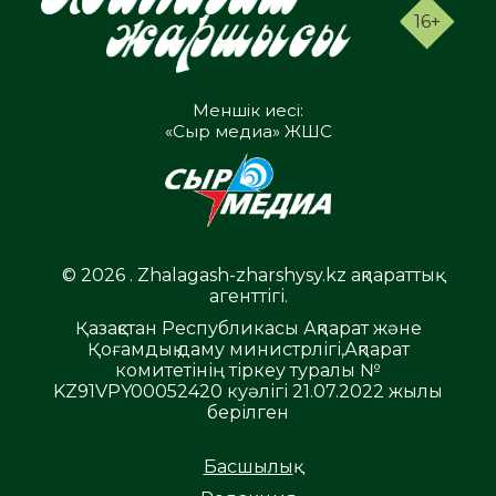
16+
Меншік иесі:
«Сыр медиа» ЖШС
© 2026 . Zhalagash-zharshysy.kz ақпараттық
агенттігі.
Қазақстан Республикасы Ақпарат және
Қоғамдық даму министрлігі,Ақпарат
комитетінің тіркеу туралы №
KZ91VPY00052420 куәлігі 21.07.2022 жылы
берілген
Басшылық