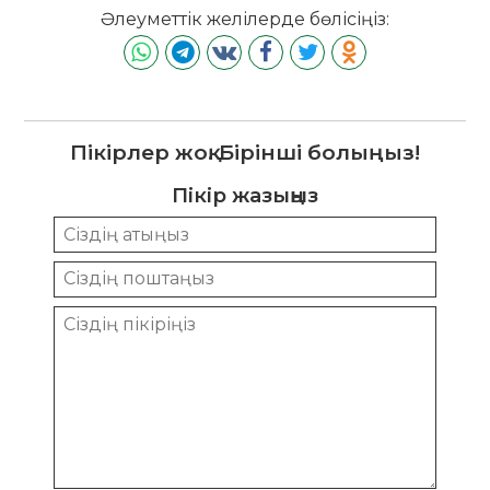
Әлеуметтік желілерде бөлісіңіз:
Пікірлер жоқ. Бірінші болыңыз!
Пікір жазыңыз