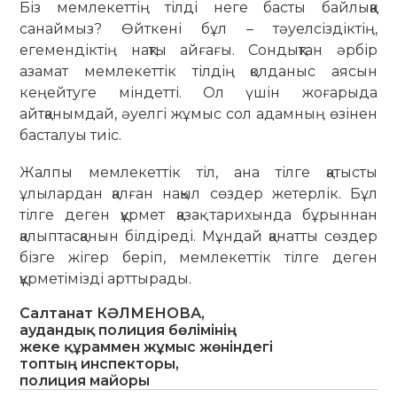
Біз мемлекеттің тілді неге басты байлыққа
санаймыз? Өйткені бұл – тәуелсіздіктің,
егемендіктің нақты айғағы. Сондықтан әрбір
азамат мемлекеттік тілдің қолданыс аясын
кеңейтуге міндетті. Ол үшін жоғарыда
айтқанымдай, әуелгі жұмыс сол адамның өзінен
басталуы тиіс.
Жалпы мемлекеттік тіл, ана тілге қатысты
ұлылардан қалған нақыл сөздер жетерлік. Бұл
тілге деген құрмет қазақ тарихында бұрыннан
қалыптасқанын білдіреді. Мұндай қанатты сөздер
бізге жігер беріп, мемлекеттік тілге деген
құрметімізді арттырады.
Салтанат КӘЛМЕНОВА,
аудандық полиция бөлімінің
жеке құраммен жұмыс жөніндегі
топтың инспекторы,
полиция майоры