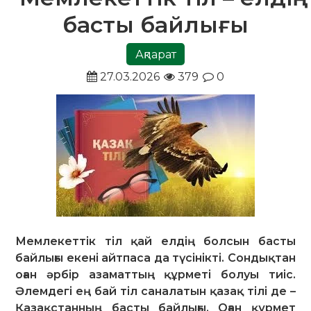
басты байлығы
Ақпарат
27.03.2026
379
0
Мемлекеттік тіл қай елдің болсын басты
байлығы екені айтпаса да түсінікті. Сондықтан
оған әрбір азаматтың құрметі болуы тиіс.
Әлемдегі ең бай тіл саналатын қазақ тілі де –
Қазақстанның басты байлығы. Оған құрмет