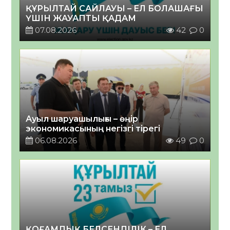
ҚҰРЫЛТАЙ САЙЛАУЫ – ЕЛ БОЛАШАҒЫ
ҮШІН ЖАУАПТЫ ҚАДАМ
07.08.2026
42
0
Ауыл шаруашылығы – өңір
экономикасының негізгі тірегі
06.08.2026
49
0
ҚОҒАМДЫҚ БЕЛСЕНДІЛІК – ЕЛ