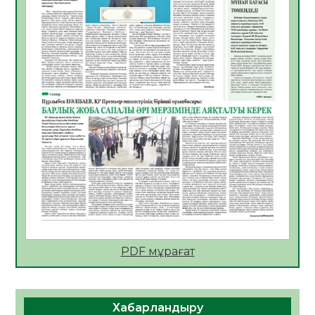
АПВ вакцинасы туралы мәлімет
06.08.2026
47
0
Open Air: Қызылорда облысы полиция
департаменті 20 мыңнан астам
көрерменнің қауіпсіздігін қамтамасыз етті
06.08.2026
60
0
ҚЫЗЫЛОРДАДА «САНАЛЫ ҰРПАҚ –
ЖАРҚЫН БОЛАШАҚ» АТТЫ КЕҢЕЙТІЛГЕН
МӘЖІЛІС ӨТТІ
05.08.2026
61
0
Қазақстан Орталық Азиядағы көшуге ең
қолайлы ел атанды
05.08.2026
62
0
PDF мұрағат
Өрт қауіпсіздігі талаптарын сақтау – әр
азаматтың міндеті
Хабарландыру
05.08.2026
65
0