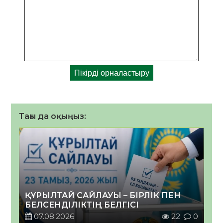
Тағы да оқыңыз:
ҚҰРЫЛТАЙ САЙЛАУЫ – БІРЛІК ПЕН
БЕЛСЕНДІЛІКТІҢ БЕЛГІСІ
07.08.2026
22
0