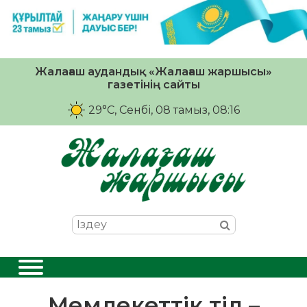
Жалағаш аудандық «Жалағаш жаршысы»
газетінің сайты
29°C
, Сенбі, 08 тамыз, 08:16
Мемлекеттік тіл –