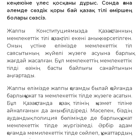
кеңеюіне үлес қосқаны дұрыс. Сонда ғана
әлемде сөздік қоры бай қазақ тілі өміршең
болары сөзсіз.
Жалпы Конституциямызда Қазақстанның
мемлекеттік тілі қазақ тілі екені анық көрсетілген.
Оның үстіне елімізде мемлекеттік тіл
саясытының жүйелі жүзеге асуына барлық
жағдай жасалған. Бұл мемлекеттің мемлекеттік
тілді өзінің басты байлығы санайтынын
аңғартады.
Жалпы елімізде жалпы қоғамды былай қойғанда
барлық құжат та мемлекеттік тілде жүзеге асатын.
Бұл Қазақстанда қазақ тілінің қызмет тіліне
айналғанын да анық білдіреді. Мәселен, біздің
аудандық полиция бөлімінде де барлық құжат
мемлекеттік тілде жүргізіледі. Әрбір адам
қоғамда мемилекеттік тілде сөйлеп, құжаттардың