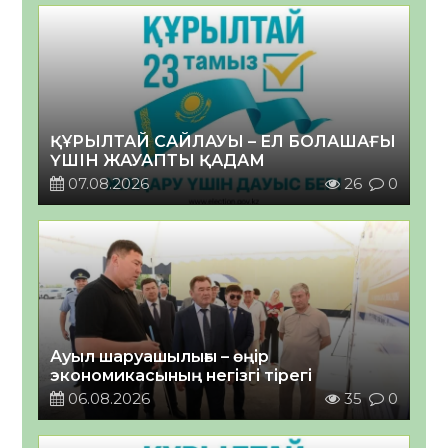
ҚҰРЫЛТАЙ САЙЛАУЫ – ЕЛ БОЛАШАҒЫ
ҮШІН ЖАУАПТЫ ҚАДАМ
07.08.2026
26
0
Ауыл шаруашылығы – өңір
экономикасының негізгі тірегі
06.08.2026
35
0