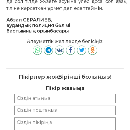
да сол тілде жүзеге асуына үлес қосса, сол қазақ
тіліне көрсеткен құрмет деп есептеймін.
Абзал СЕРАЛИЕВ,
аудандық полиция бөлімі
бастығының орынбасары
Әлеуметтік желілерде бөлісіңіз:
Пікірлер жоқ. Бірінші болыңыз!
Пікір жазыңыз