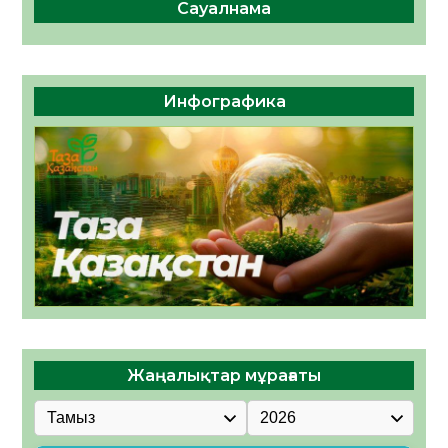
Сауалнама
Инфографика
Жаңалықтар мұрағаты