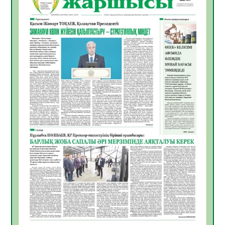
Инфекциялық ауруларға қарсы иммундау
жұмыстарының тиімділігі
06.08.2026
36
0
Көкжөтел ауруы туралы
06.08.2026
33
0
АПВ вакцинасы туралы мәлімет
06.08.2026
33
0
Open Air: Қызылорда облысы полиция
департаменті 20 мыңнан астам
көрерменнің қауіпсіздігін қамтамасыз етті
06.08.2026
45
0
ҚЫЗЫЛОРДАДА «САНАЛЫ ҰРПАҚ –
ЖАРҚЫН БОЛАШАҚ» АТТЫ КЕҢЕЙТІЛГЕН
МӘЖІЛІС ӨТТІ
05.08.2026
45
0
Қазақстан Орталық Азиядағы көшуге ең