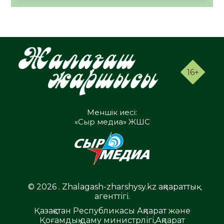
16+
Меншік иесі:
«Сыр медиа» ЖШС
© 2026 . Zhalagash-zharshysy.kz ақпараттық
агенттігі.
Қазақстан Республикасы Ақпарат және
Қоғамдық даму министрлігі,Ақпарат