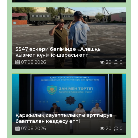
5547 әскери бөлімінде «Алғашқы
қызмет күні» іс-шарасы өтті
07.08.2026
20
0
Қаржылық сауаттылықты арттыруға
бағытталған кездесу өтті
07.08.2026
20
0