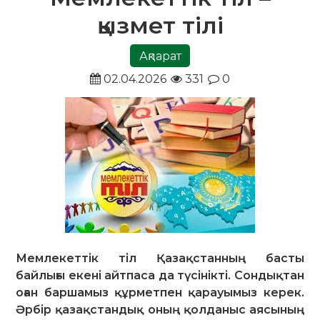
қызмет тілі
Ақпарат
02.04.2026
331
0
Мемлекеттік тіл Қазақстанның басты
байлығы екені айтпаса да түсінікті. Сондықтан
оған баршамыз құрметпен қарауымыз керек.
Әрбір қазақстандық оның қолданыс аясының