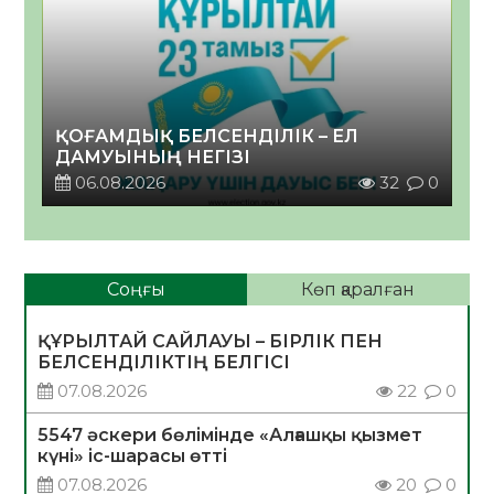
ҚОҒАМДЫҚ БЕЛСЕНДІЛІК – ЕЛ
ДАМУЫНЫҢ НЕГІЗІ
06.08.2026
32
0
Соңғы
Көп қаралған
ҚҰРЫЛТАЙ САЙЛАУЫ – БІРЛІК ПЕН
БЕЛСЕНДІЛІКТІҢ БЕЛГІСІ
07.08.2026
22
0
5547 әскери бөлімінде «Алғашқы қызмет
күні» іс-шарасы өтті
07.08.2026
20
0