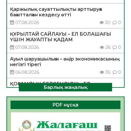
Қаржылық сауаттылықты арттыруға
бағытталған кездесу өтті
07.08.2026
20
0
ҚҰРЫЛТАЙ САЙЛАУЫ – ЕЛ БОЛАШАҒЫ
ҮШІН ЖАУАПТЫ ҚАДАМ
07.08.2026
26
0
Ауыл шаруашылығы – өңір экономикасының
негізгі тірегі
06.08.2026
35
0
ҚОҒАМДЫҚ БЕЛСЕНДІЛІК – ЕЛ
Барлық жаңалық
ДАМУЫНЫҢ НЕГІЗІ
06.08.2026
32
0
PDF нұсқа
ҚҰРЫЛТАЙ САЙЛАУЫ – БОЛАШАҚҚА
БАСТАР ЖАУАПТЫ ТАҢДАУ
06.08.2026
35
0