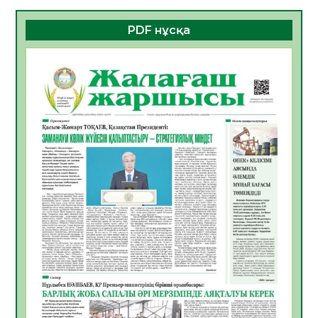
06.08.2026
23
0
PDF нұсқа
ҚҰРЫЛТАЙ САЙЛАУЫ – БОЛАШАҚҚА
БАСТАР ЖАУАПТЫ ТАҢДАУ
06.08.2026
26
0
Инфекциялық ауруларға қарсы иммундау
жұмыстарының тиімділігі
06.08.2026
27
0
Көкжөтел ауруы туралы
06.08.2026
24
0
АПВ вакцинасы туралы мәлімет
06.08.2026
25
0
Open Air: Қызылорда облысы полиция
департаменті 20 мыңнан астам
көрерменнің қауіпсіздігін қамтамасыз етті
06.08.2026
37
0