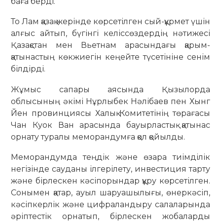
баға берді.
То Лам қазақ жерінде көрсетілген сый-құрмет үшін
алғыс айтып, бүгінгі келіссөздердің нәтижесі
Қазақстан мен Вьетнам арасындағы қарым-
қатынастың көкжиегін кеңейте түсетініне сенім
білдірді.
Жұмыс сапары аясында Қызылорда
облысының әкімі Нұрлыбек Нәлібаев пен Хынг
Йен провинциясы Халық Комитетінің төрағасы
Чан Куок Ван арасында бауырластық қатынас
орнату туралы меморандумға қол қойылды.
Меморандумда теңдік және өзара тиімділік
негізінде сауданы ілгерілету, инвестиция тарту
және бірлескен кәсіпорындар құру көрсетілген.
Сонымен қатар, ауыл шаруашылығы, өнеркәсіп,
кәсіпкерлік және цифраландыру салаларында
әріптестік орнатып, бірлескен жобаларды