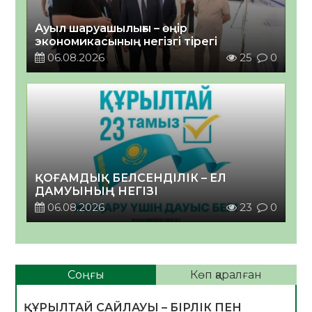
Ауыл шаруашылығы – өңір
экономикасының негізгі тірегі
06.08.2026
25
0
ҚОҒАМДЫҚ БЕЛСЕНДІЛІК – ЕЛ
ДАМУЫНЫҢ НЕГІЗІ
06.08.2026
23
0
Соңғы
Көп қаралған
ҚҰРЫЛТАЙ САЙЛАУЫ – БІРЛІК ПЕН