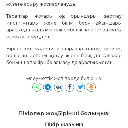
жүзеге асыру жоспарлануда.
Тараптар жоғары оқу орындары, зерттеу
институттары және білім беру ұйымдары
арасында ғылыми-тәжірибелік кооперацияны
дамытуға мүдделі.
Бірлескен мәдени іс-шаралар өткізу, туризм,
қоршаған ортаны қорғау және басқа да салалар
бойынша тәжірибе алмасу да қарастырылған.
Әлеуметтік желілерде бөлісіңіз:
Пікірлер жоқ. Бірінші болыңыз!
Пікір жазыңыз