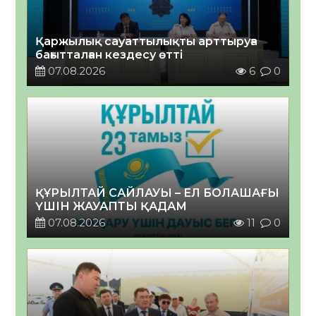
Қаржылық сауаттылықты арттыруға
бағытталған кездесу өтті
07.08.2026
6
0
ҚҰРЫЛТАЙ САЙЛАУЫ – ЕЛ БОЛАШАҒЫ
ҮШІН ЖАУАПТЫ ҚАДАМ
07.08.2026
11
0