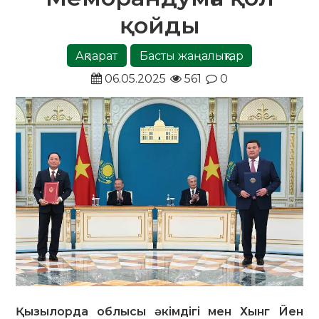
қойды
Ақпарат
Басты жаңалықтар
06.05.2025
561
0
Қызылорда облысы әкімдігі мен Хынг Йен