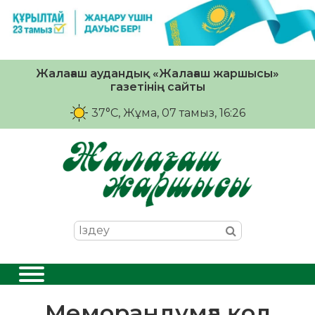
Жалағаш аудандық «Жалағаш жаршысы»
газетінің сайты
37°C
, Жұма, 07 тамыз, 16:26
Меморандумға қол