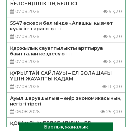
БЕЛСЕНДІЛІКТІҢ БЕЛГІСІ
07.08.2026
5
0
5547 әскери бөлімінде «Алғашқы қызмет
күні» іс-шарасы өтті
07.08.2026
5
0
Қаржылық сауаттылықты арттыруға
бағытталған кездесу өтті
07.08.2026
6
0
ҚҰРЫЛТАЙ САЙЛАУЫ – ЕЛ БОЛАШАҒЫ
ҮШІН ЖАУАПТЫ ҚАДАМ
07.08.2026
11
0
Ауыл шаруашылығы – өңір экономикасының
негізгі тірегі
06.08.2026
25
0
ҚОҒАМДЫҚ БЕЛСЕНДІЛІК – ЕЛ
Барлық жаңалық
ДАМУЫНЫҢ НЕГІЗІ