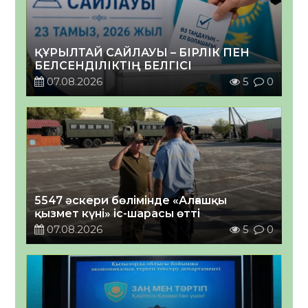
ҚҰРЫЛТАЙ САЙЛАУЫ – БІРЛІК ПЕН
БЕЛСЕНДІЛІКТІҢ БЕЛГІСІ
07.08.2026
5
0
5547 әскери бөлімінде «Алғашқы
қызмет күні» іс-шарасы өтті
07.08.2026
5
0