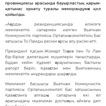
провинциясы арасында бауырластық қарым-
қатынас орнату туралы меморандумға қол
қойылды.
«Ақорда» резиденциясында елімізге
мемлекеттік сапармен келген Вьетнам
Коммунистік партиясы Орталық комитетінің Бас
хатшысы То Ламды ресми қарсы алу рәсімі өтті.
Президент Қасым-Жомарт Тоқаев пен То Лам
бір-біріне делегация мүшелерін таныстырды.
Бұдан кейін Құрмет қарауылының бастығы
рапорт беріп, Қазақстан мен Вьетнамның
мемлекеттік әнұрандары шырқалды.
Мемлекет басшысы Вьетнам Коммунистік
партиясы Орталық комитеті Бас хатшысының
Қазақстанға алғашқы сапарына екі ел
арасындағы мызғымас достықтың айғағы деп