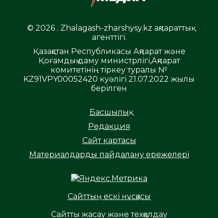
© 2026 . Zhalagash-zharshysy.kz ақпараттық
агенттігі.
Қазақстан Республикасы Ақпарат және
Қоғамдық даму министрлігі,Ақпарат
комитетінің тіркеу туралы №
KZ91VPY00052420 куәлігі 21.07.2022 жылы
берілген
Басшылық
Редакция
Сайт картасы
Материалдарды пайдалану ережелері
Сайттың ескі нұсқасы
Сайтты жасау және техқолдау