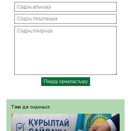
Тағы да оқыңыз: