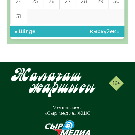
24
25
26
27
28
29
30
31
« Шілде
Қыркүйек »
16+
Меншік иесі:
«Сыр медиа» ЖШС