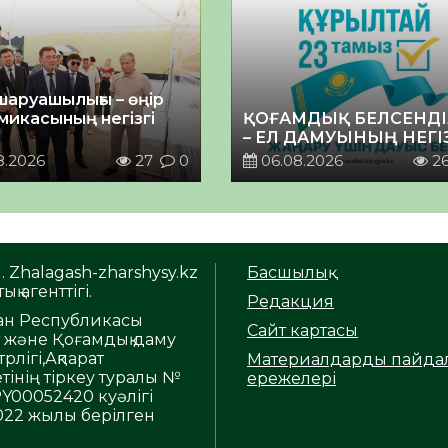
шаруашылығы – өңір
микасының негізгі
ҚОҒАМДЫҚ БЕЛСЕНДІ
– ЕЛ ДАМУЫНЫҢ НЕГІ
8.2026
27
0
06.08.2026
2
. Zhalagash-zharshysy.kz
Басшылық
ық агенттігі.
Редакция
тан Республикасы
Сайт картасы
т және Қоғамдық даму
рлігі,Ақпарат
Материалдарды пайда
тінің тіркеу туралы №
ережелері
Y00052420 куәлігі
2022 жылы берілген