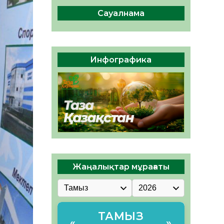
сақтау – әр азаматтың
міндеті
Сауалнама
05.08.2026
40
0
Руслан Рүстемұлы облыс
әкімінің кеңесшісі болып
Инфографика
тағайындалды
05.08.2026
38
0
Жаңалықтар мұрағаты
ТАМЫЗ
«
»