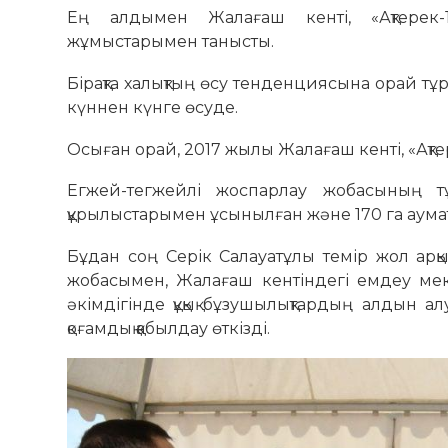
Ең алдымен Жалағаш кенті, «Ақтерек-
жұмыстарымен танысты.
Бірақта халықтың өсу тенденциясына орай тұ
күннен күнге өсуде.
Осыған орай, 2017 жылы Жалағаш кенті, «Ақте
Егжей-тегжейлі жоспарлау жобасының т
құрылыстарымен ұсынылған және 170 га аумақ
Бұдан соң Серік Салауатұлы темір жол арқ
жобасымен, Жалағаш кентіндегі емдеу мек
әкімдігінде құқық бұзушылықтардың алдын ал
қоғамдық қабылдау өткізді.