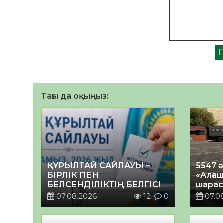
Тағы да оқыңыз:
ҚҰРЫЛТАЙ САЙЛАУЫ –
5547 
БІРЛІК ПЕН
«Алғаш
БЕЛСЕНДІЛІКТІҢ БЕЛГІСІ
шарас
07.08.2026
12
0
07.0