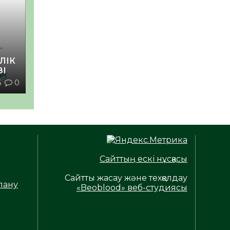
ЛІК
ЗІ
6
0
Сайттың ескі нұсқасы
Сайтты жасау және техқолдау
лану
«Beoblood» веб-студиясы