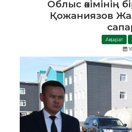
Облыс әкімінің 
Қожаниязов Жа
сапа
Ақпарат
1