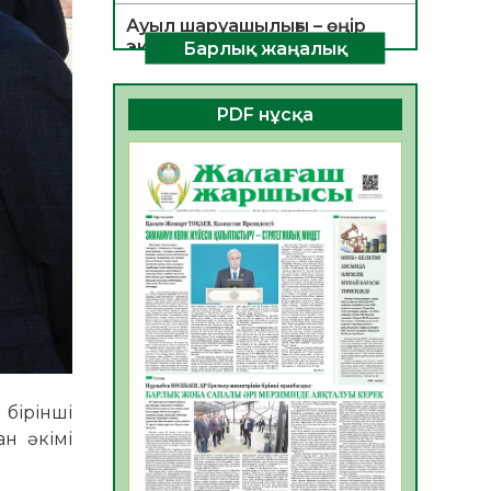
Ауыл шаруашылығы – өңір
экономикасының негізгі
Барлық жаңалық
тірегі
06.08.2026
27
0
PDF нұсқа
ҚОҒАМДЫҚ БЕЛСЕНДІЛІК –
ЕЛ ДАМУЫНЫҢ НЕГІЗІ
06.08.2026
26
0
ҚҰРЫЛТАЙ САЙЛАУЫ –
БОЛАШАҚҚА БАСТАР
ЖАУАПТЫ ТАҢДАУ
06.08.2026
28
0
Инфекциялық ауруларға
қарсы иммундау
жұмыстарының тиімділігі
бірінші
06.08.2026
29
0
н әкімі
Көкжөтел ауруы туралы
06.08.2026
26
0