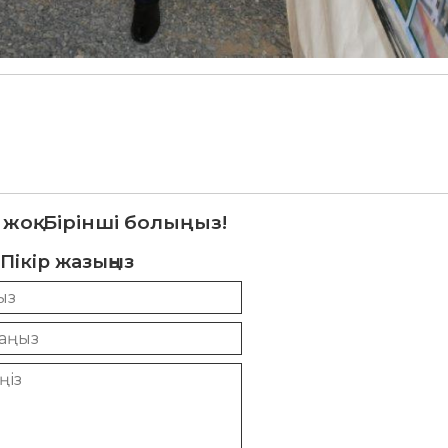
 жоқ. Бірінші болыңыз!
Пікір жазыңыз