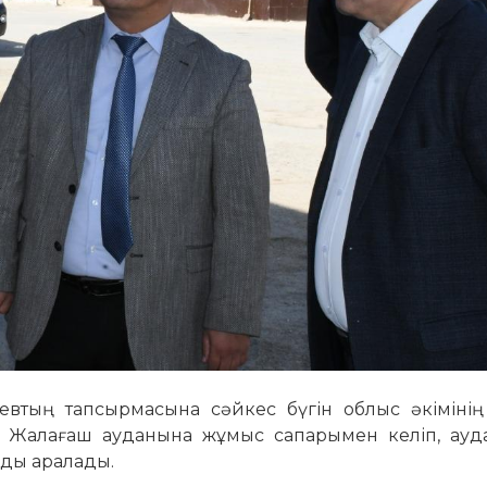
втың тапсырмасына сәйкес бүгін облыс әкімінің 
 Жалағаш ауданына жұмыс сапарымен келіп, ауда
рды аралады.