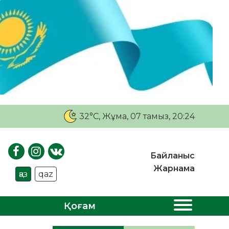
32°C
, Жұма, 07 тамыз, 20:24
Байланыс
Жарнама
қаз
qaz
Қоғам