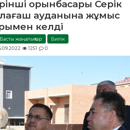
бірінші орынбасары Серік
лағаш ауданына жұмыс
рымен келді
Басты жаңалықтар
Билік
6.09.2022
1251
0