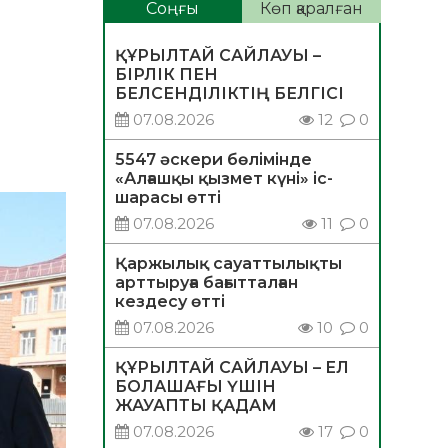
Соңғы
Көп қаралған
ҚҰРЫЛТАЙ САЙЛАУЫ –
БІРЛІК ПЕН
БЕЛСЕНДІЛІКТІҢ БЕЛГІСІ
07.08.2026
12
0
5547 әскери бөлімінде
«Алғашқы қызмет күні» іс-
шарасы өтті
07.08.2026
11
0
Қаржылық сауаттылықты
арттыруға бағытталған
кездесу өтті
07.08.2026
10
0
ҚҰРЫЛТАЙ САЙЛАУЫ – ЕЛ
БОЛАШАҒЫ ҮШІН
ЖАУАПТЫ ҚАДАМ
07.08.2026
17
0