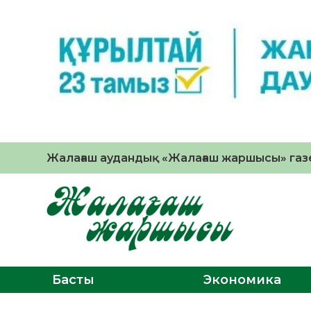
Жалағаш аудандық «Жалағаш жаршысы» газе
Басты
Экономика