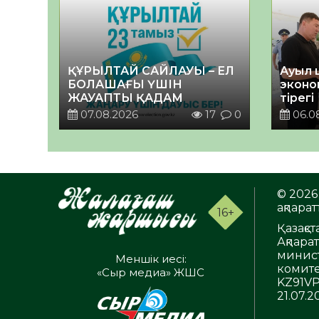
ҚҰРЫЛТАЙ САЙЛАУЫ – ЕЛ
Ауыл 
БОЛАШАҒЫ ҮШІН
эконо
ЖАУАПТЫ ҚАДАМ
тірегі
07.08.2026
17
0
06.0
© 2026 
ақпаратт
16+
Қазақс
Ақпара
минист
Меншік иесі:
комите
«Сыр медиа» ЖШС
KZ91VP
21.07.