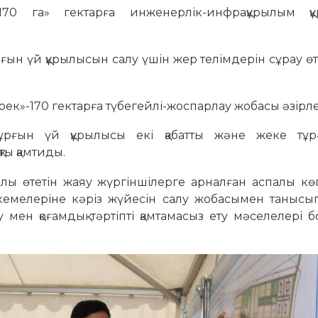
170 га» гектарға инженерлік-инфрақұрылым қ
рғын үй құрылысын салу үшін жер телімдерін сұрау өт
рек»-170 гектарға түбегейлі-жоспарлау жобасы әзірле
ұрғын үй құрылысы екі қабатты және жеке тұ
ты қамтиды.
ылы өтетін жаяу жүргіншілерге арналған аспалы кө
емелеріне кәріз жүйесін салу жобасымен танысып
у мен қоғамдық тәртіпті қамтамасыз ету мәселелері