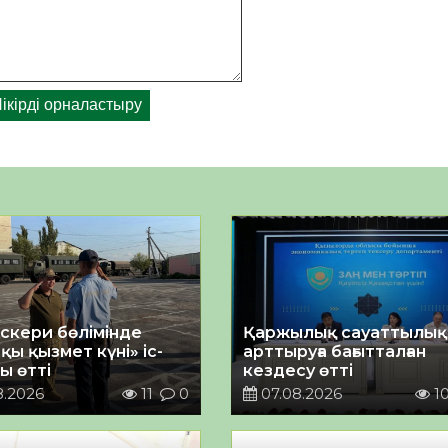
әскери бөлімінде
Қаржылық сауаттылы
қы қызмет күні» іс-
арттыруға бағытталған
ы өтті
кездесу өтті
8.2026
11
0
07.08.2026
1