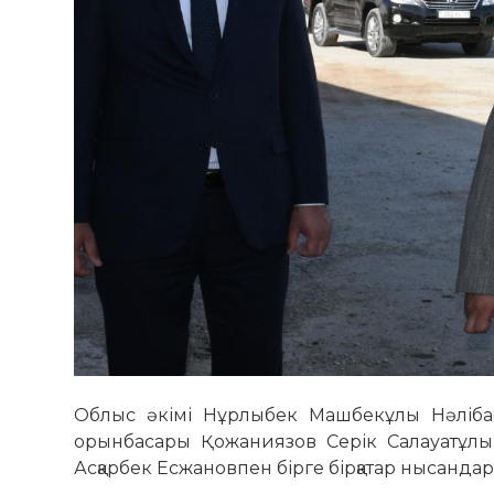
Облыс әкімі Нұрлыбек Машбекұлы Нәлібае
орынбасары Қожаниязов Серік Салауатұлы
Асқарбек Есжановпен бірге бірқатар нысанда