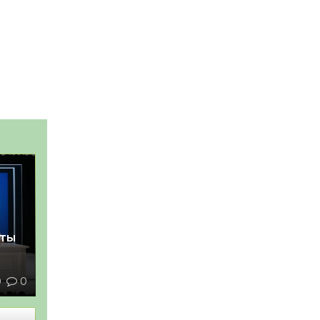
қты
0
0