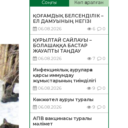
Соңғы
Көп қаралған
ҚОҒАМДЫҚ БЕЛСЕНДІЛІК –
ЕЛ ДАМУЫНЫҢ НЕГІЗІ
06.08.2026
6
0
ҚҰРЫЛТАЙ САЙЛАУЫ –
БОЛАШАҚҚА БАСТАР
ЖАУАПТЫ ТАҢДАУ
06.08.2026
7
0
Инфекциялық ауруларға
қарсы иммундау
жұмыстарының тиімділігі
06.08.2026
9
0
Көкжөтел ауруы туралы
06.08.2026
9
0
АПВ вакцинасы туралы
мәлімет