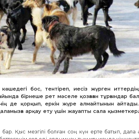
көшедегі бос, тентіреп, иесіз жүрген иттердің 
айында бірнеше рет мәселе қозғаған тұрғындар ба
рінің де қорқып, еркін жүре алмайтынын айтады.
ақаламызға арқау ету үшін жауапты сала қызметкер
ар. Қыс мезгілі болған соң күн ерте батып, дала 