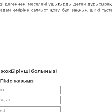
ді дегеннен, мәселені ушықтырды деген дұрысырақ.
 адам өміріне салғырт қарау бұл заңның шикі тұст
 жоқ. Бірінші болыңыз!
Пікір жазыңыз