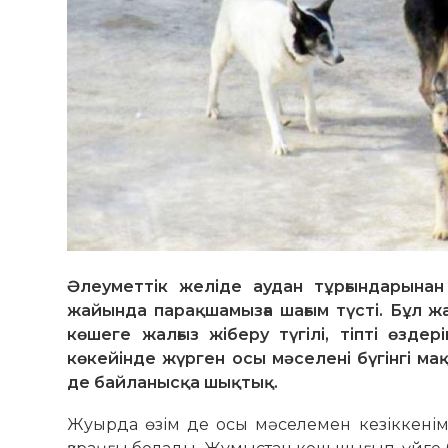
Әлеуметтік желіде аудан тұрғындарынан 
жайында парақшамызға шағым түсті. Бұл ж
көшеге жалғыз жіберу түгілі, тіпті өзде
көкейінде жүрген осы мәселені бүгінгі м
де байланысқа шықтық.
Жуырда өзім де осы мәселемен кезіккенім б