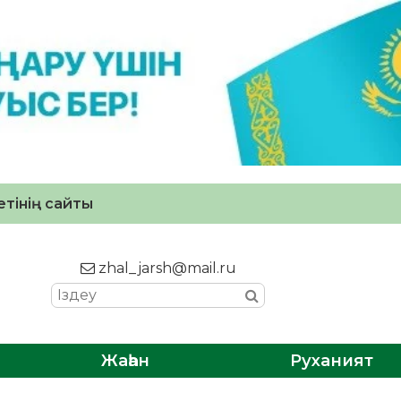
тінің сайты
zhal_jarsh@mail.ru
Жаһан
Руханият