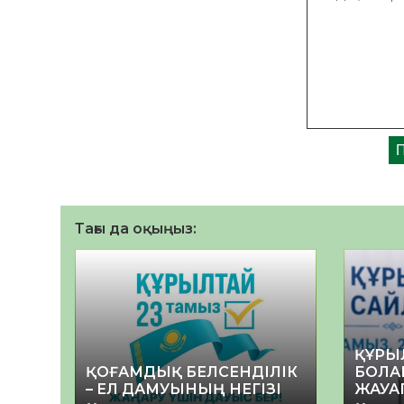
Тағы да оқыңыз:
ҚҰРЫ
ҚОҒАМДЫҚ БЕЛСЕНДІЛІК
БОЛА
– ЕЛ ДАМУЫНЫҢ НЕГІЗІ
ЖАУА