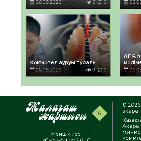
06.08.2026
6
0
06.0
АПВ в
Көкжөтел ауруы туралы
мәлім
06.08.2026
9
0
06.0
© 2026 
ақпаратт
16+
Қазақс
Ақпара
минист
Меншік иесі:
комите
«Сыр медиа» ЖШС