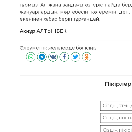
тұрмыз. Ал жаңа заңдағы өзгеріс пайда бер
жануарлардың мәртебесін кө­теремін деп,
екенінен хабар беріп тұрғандай.
Ақнұр АЛТЫНБЕК
Әлеуметтік желілерде бөлісіңіз:
Пікірлер