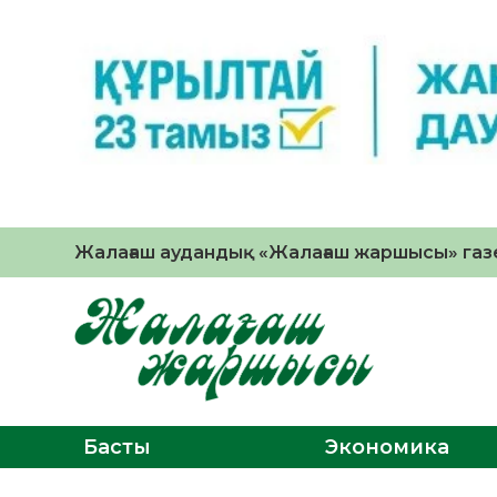
Жалағаш аудандық «Жалағаш жаршысы» газе
Басты
Экономика