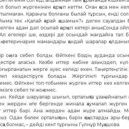
еттегенім сол еді, алдымнан тым құрығанда кішкент
п болып жүргенінен қорқып кеттім. Оған қоса мен кел
тылмаған. Қараңғы болғаны былай тұрсын, енді сол
ыма тек «Қалай қарай қашамын?» деген сауалдан б
келген адам дәл осылай қорқып кетері анық. Сонда ой
 Ал егелері ше, өздері де осындай жағдайға тап 
қ ветеринария мамандары қандай шаралар қолданы
ір оқиға себеп болды. Өйткені біздің ауданда осы
тіре аласыз. Кезбе иттер көбіне азық іздеп, күл-
оғырланатын жерге әуес келеді екен. Таңертеңгілі
еп кездестіруге болады. Жергілікті тұрғындар
 емес. Өйткені топ-тобымен жүрген иттер кез келген
ізге себеп те жоқ емес.
ын. Кейде шаруалар шығып, орталықта ұзақ айналып 
лген жерден өте бергенде жинала қаумалап жүрген 
ст иттер бәрі. Ана жерден адам жүре алмайды. М
. Одан бөлек орталықтың бәрін қоқыстарды ары-бе
асқа болмас, – дейді кент тұрғыны Гүлнұр Мұқашова.