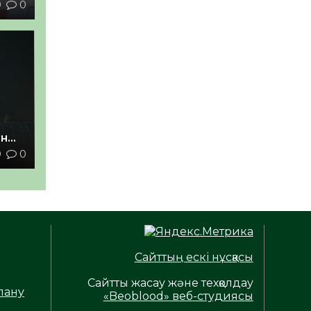
9
0
ан
0
0
з
Сайттың ескі нұсқасы
Сайтты жасау және техқолдау
лану
«Beoblood» веб-студиясы