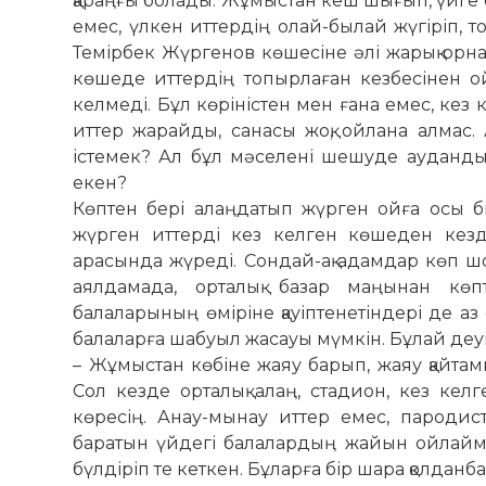
қараңғы болады. Жұмыстан кеш шығып, үйге б
емес, үлкен иттердің олай-былай жүгіріп, то
Темірбек Жүргенов көшесіне әлі жарық орна
көшеде иттердің топырлаған кезбесінен ой
келмеді. Бұл көріністен мен ғана емес, кез 
иттер жарайды, санасы жоқ, ойлана алмас.
істемек? Ал бұл мәселені шешуде ауданды
екен?
Көптен бері алаңдатып жүрген ойға осы б
жүрген иттерді кез келген көшеден кездес
арасында жүреді. Сондай-ақ адамдар көп ш
аялдамада, орталық базар маңынан көпт
балаларының өміріне қауіптенетіндері де аз
балаларға шабуыл жасауы мүмкін. Бұлай деуім
– Жұмыстан көбіне жаяу барып, жаяу қайтам
Сол кезде орталық алаң, стадион, кез ке
көресің. Анау-мынау иттер емес, пароди
баратын үйдегі балалардың жайын ойлаймыз
бүлдіріп те кеткен. Бұларға бір шара қолданб