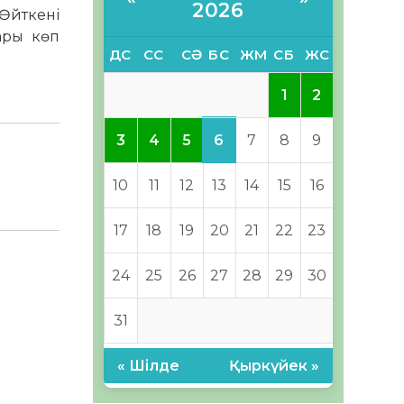
2026
 Өйткені
ары көп
ДС
СС
СӘ
БС
ЖМ
СБ
ЖС
1
2
6
3
4
5
7
8
9
10
11
12
13
14
15
16
17
18
19
20
21
22
23
24
25
26
27
28
29
30
31
« Шілде
Қыркүйек »