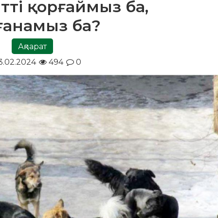
итті қорғаймыз ба,
ғанамыз ба?
Ақпарат
.02.2024
494
0