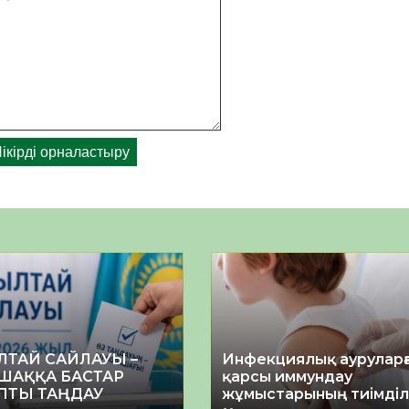
ЛТАЙ САЙЛАУЫ –
Инфекциялық ауруларғ
ШАҚҚА БАСТАР
қарсы иммундау
ПТЫ ТАҢДАУ
жұмыстарының тиімділі