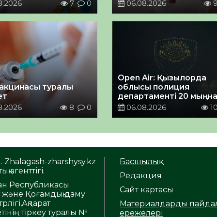
8.2026
7
0
06.08.2026
Open Air: Қызылорда
акцинасы туралы
облысы полиция
ет
департаменті 20 мыңн
астам көрерменнің
8.2026
8
0
06.08.2026
1
қауіпсіздігін қамтамасы
етті
. Zhalagash-zharshysy.kz
Басшылық
ық агенттігі.
Редакция
тан Республикасы
Сайт картасы
т және Қоғамдық даму
рлігі,Ақпарат
Материалдарды пайда
тінің тіркеу туралы №
ережелері