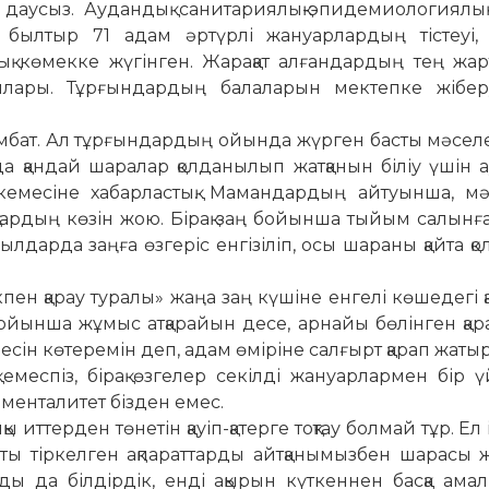
ні дау­сыз. Аудандық санитариялық-эпидемиологиялық 
ыл­тыр 71 адам әртүрлі жануарлардың тістеуі, т
 кө­мек­­ке жүгінген. Жарақат алғандардың тең жа
ылары. Тұр­ғындардың балаларын мектепке жіберу
бат. Ал тұрғындардың ойында жүрген басты мә­сел
да қандай шаралар қолданылып жатқанын біліу үшін 
месіне хабарластық. Мамандардың ай­туынша, мә
қтардың көзін жою. Бірақ заң бойынша тыйым салынғ
дарда заңға өзгеріс енгізіліп, осы шараны қайта қо
н қарау туралы» жаңа заң күшіне енгелі көшедегі қа
йынша жұмыс атқарайын десе, арнайы бөлінген қа­ра
есін көтеремін деп, адам өміріне салғырт қарап жаты
қ емеспіз, бірақ өзгелер секілді жануарлармен бір ү
 менталитет бізден емес.
 иттерден төнетін қауіп-қатерге тоқтау болмай тұр. Ел 
сты тіркелген ақпараттарды айтқанымызбен шарасы ж
ы да білдірдік, енді ақырын күткеннен басқа ама