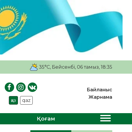
35°C
, Бейсенбі, 06 тамыз, 18:35
Байланыс
Жарнама
қаз
qaz
Қоғам