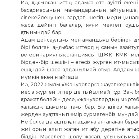
Иә, қаңғырған иттің адамға өте қауіпті еке
басқармасының мамандарының айтуынша, б
сілекейленуінен зардап шегіп, медициналық
жасқа дейінгі балалар, яғни мектеп оқуш
қатынындай бар.
Адам денсаулығы мен амандығы бәрінен қым
бірі болған қаңғыбас иттердің санын азайту
ветеринариялық станциясы ШЖҚ КМК меке
бірден-бір шешімі – егесіз жүрген ит-мысы
ешқандай шара қолданылмай отыр. Алдағы жыл
мүмкін екенін айтады.
Иә, 2022 жылы «Жануарларға жауапкершілікпе
иесіз жүрген иттер де тыйылмай тұр. Заң бо
қаражат бөлейін десе, «жануарлардың мәр­теб
халықтың шағымы тағы бар. Біз қатігез халы
жерден ауқаттанып өмір сүрмегенбіз, мұндай
Не болса да аштықтан адамға анталаған бұралқы
жиі орын алып жатқан ит қабу дерегіне қаты
білдік. Мәселеге шолу жасап, ұсынысымызд