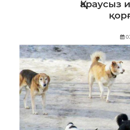
Қараусыз 
қор
03