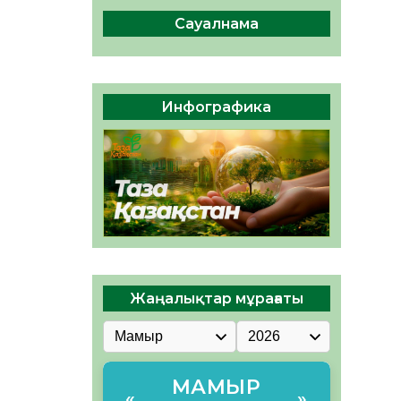
сақтау – әр азаматтың
міндеті
Сауалнама
05.08.2026
46
0
Руслан Рүстемұлы облыс
әкімінің кеңесшісі болып
Инфографика
тағайындалды
05.08.2026
43
0
Жаңалықтар мұрағаты
МАМЫР
«
»