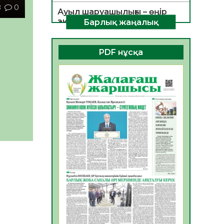
8
0
Ауыл шаруашылығы – өңір
экономикасының негізгі
Барлық жаңалық
тірегі
06.08.2026
34
0
PDF нұсқа
ҚОҒАМДЫҚ БЕЛСЕНДІЛІК –
ЕЛ ДАМУЫНЫҢ НЕГІЗІ
06.08.2026
32
0
ҚҰРЫЛТАЙ САЙЛАУЫ –
БОЛАШАҚҚА БАСТАР
ЖАУАПТЫ ТАҢДАУ
06.08.2026
35
0
Инфекциялық ауруларға
қарсы иммундау
жұмыстарының тиімділігі
06.08.2026
35
0
Көкжөтел ауруы туралы
06.08.2026
33
0