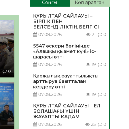
Соңғы
Көп қаралған
ҚҰРЫЛТАЙ САЙЛАУЫ –
БІРЛІК ПЕН
БЕЛСЕНДІЛІКТІҢ БЕЛГІСІ
07.08.2026
21
0
5547 әскери бөлімінде
«Алғашқы қызмет күні» іс-
шарасы өтті
07.08.2026
19
0
8
0
Қаржылық сауаттылықты
сті
арттыруға бағытталған
кездесу өтті
07.08.2026
19
0
ҚҰРЫЛТАЙ САЙЛАУЫ – ЕЛ
БОЛАШАҒЫ ҮШІН
ЖАУАПТЫ ҚАДАМ
07.08.2026
25
0