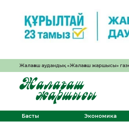
Жалағаш аудандық «Жалағаш жаршысы» газе
Басты
Экономика