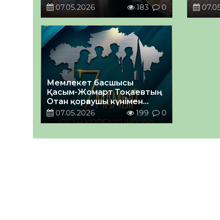
07.05.2026
183
0
07.0
Мемлекет басшысы
Қасым-Жомарт Тоқаевтың
Отан қорғаушы күнімен
құттықтауы
07.05.2026
199
0