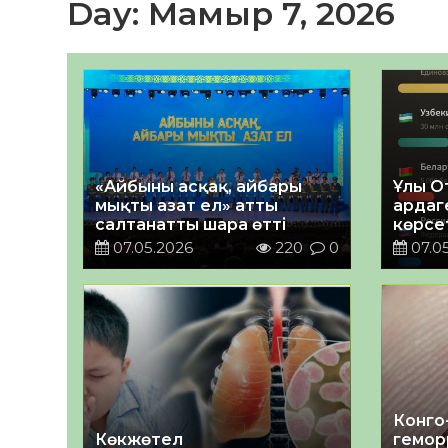
Day:
Мамыр 7, 2026
«Айбыны асқақ, айбары
Ұлы О
мықты азат ел» атты
ардаг
салтанатты шара өтті
көрсет
қаржы
07.05.2026
220
0
07.0
Қазақ
Конго
Көкжөтел
гемор