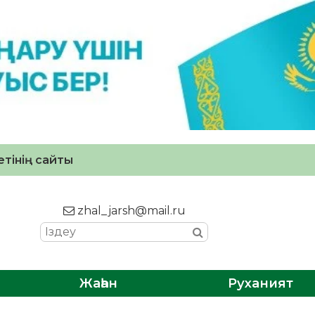
тінің сайты
zhal_jarsh@mail.ru
Жаһан
Руханият