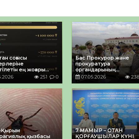
тан соғысы
Бас Прокурор және
ерлеріне
прокуратура
ілетін ең жоғары
органдарының
лық қолдау —
ардагерлері Ұлттық
5.2026
251
0
07.05.2026
23
станда
ұланның әскери
қызметшілерімен кезде
-Қырым
7 МАМЫР – ОТАН
рагиялық қызбасы
ҚОРҒАУШЫЛАР КҮНІ