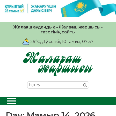
Жалағаш аудандық «Жалағаш жаршысы»
газетінің сайты
29°C
, Дүйсенбі, 10 тамыз, 07:37
Day:
Мамыр 14, 2026