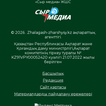
«Сыр медиа» ЖШС
© 2026 . Zhalagash-zharshysy.kz ақпараттық
агенттігі.
Қазақстан Республикасы Ақпарат және
Қоғамдық даму министрлігі,Ақпарат
комитетінің тіркеу туралы №
KZ91VPY00052420 куәлігі 21.07.2022 жылы
берілген
Басшылық
Редакция
Сайт картасы
Материалдарды пайдалану ережелері