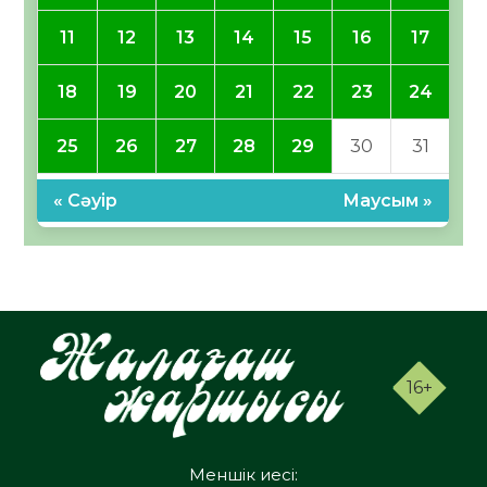
11
12
13
14
15
16
17
18
19
20
21
22
23
24
25
26
27
28
29
30
31
« Сәуір
Маусым »
16+
Меншік иесі: