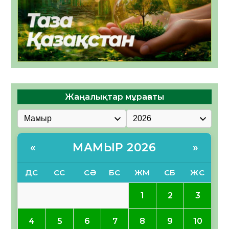
Жаңалықтар мұрағаты
МАМЫР 2026
«
»
ДС
СС
СӘ
БС
ЖМ
СБ
ЖС
1
2
3
4
5
6
7
8
9
10