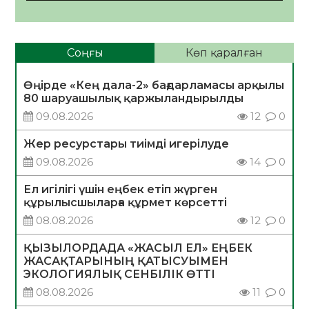
Соңғы
Көп қаралған
Өңірде «Кең дала-2» бағдарламасы арқылы
80 шаруашылық қаржыландырылды
09.08.2026
12
0
Жер ресурстары тиімді игерілуде
09.08.2026
14
0
Ел игілігі үшін еңбек етіп жүрген
құрылысшыларға құрмет көрсетті
08.08.2026
12
0
ҚЫЗЫЛОРДАДА «ЖАСЫЛ ЕЛ» ЕҢБЕК
ЖАСАҚТАРЫНЫҢ ҚАТЫСУЫМЕН
ЭКОЛОГИЯЛЫҚ СЕНБІЛІК ӨТТІ
08.08.2026
11
0