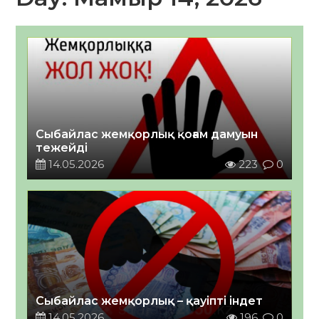
Сыбайлас жемқорлық қоғам дамуын
тежейді
14.05.2026
223
0
Сыбайлас жемқорлық – қауіпті індет
14.05.2026
196
0