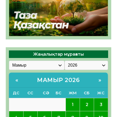
Жаңалықтар мұрағаты
МАМЫР 2026
«
»
ДС
СС
СӘ
БС
ЖМ
СБ
ЖС
1
2
3