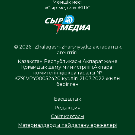
Меншік иесі:
«Сыр медиа» ЖШС
© 2026 . Zhalagash-zharshysy.kz ақпараттық
агенттігі.
Қазақстан Республикасы Ақпарат және
Қоғамдық даму министрлігі,Ақпарат
комитетінің тіркеу туралы №
KZ91VPY00052420 куәлігі 21.07.2022 жылы
берілген
Басшылық
Редакция
Сайт картасы
Материалдарды пайдалану ережелері