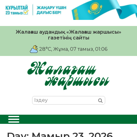
Жалағаш аудандық «Жалағаш жаршысы»
газетінің сайты
28°C
, Жұма, 07 тамыз, 01:06
Day:
Мамыр 23, 2026