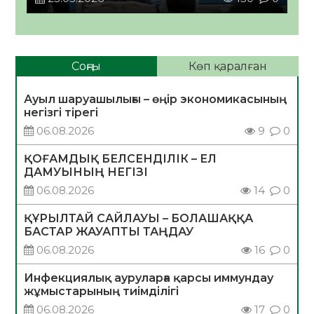
Соңғы
Көп қаралған
Ауыл шаруашылығы – өңір экономикасының
негізгі тірегі
06.08.2026
9
0
ҚОҒАМДЫҚ БЕЛСЕНДІЛІК – ЕЛ
ДАМУЫНЫҢ НЕГІЗІ
06.08.2026
14
0
ҚҰРЫЛТАЙ САЙЛАУЫ – БОЛАШАҚҚА
БАСТАР ЖАУАПТЫ ТАҢДАУ
06.08.2026
16
0
Инфекциялық ауруларға қарсы иммундау
жұмыстарының тиімділігі
06.08.2026
17
0