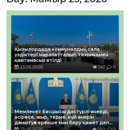
Қызылордада коммуналдық сала
үздіктері марапатталып, техникамен
қамтамасыз етілді
23.05.2026
147
0
Мемлекет басшысы дәстүрлі өнерді,
әсіресе, жыр, терме, күй өнерін
дамытуға ерекше мән беру қажет деп
санайды
23.05.2026
150
0