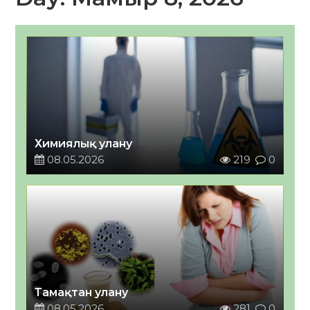
Химиялық улану
08.05.2026
219
0
Тамақтан улану
08.05.2026
281
0