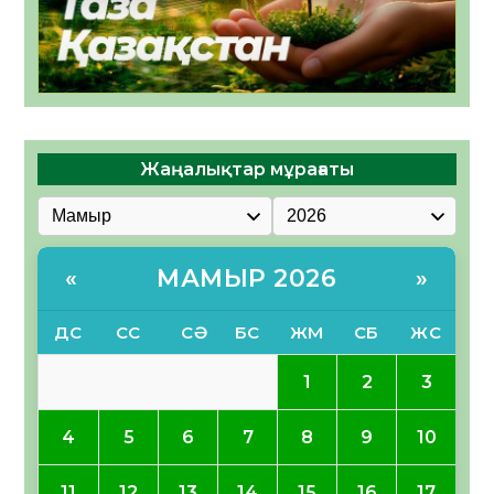
Жаңалықтар мұрағаты
МАМЫР 2026
«
»
ДС
СС
СӘ
БС
ЖМ
СБ
ЖС
1
2
3
4
5
6
7
8
9
10
11
12
13
14
15
16
17