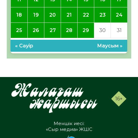
18
19
20
21
22
23
24
25
26
27
28
29
30
31
« Сәуір
Маусым »
16+
Меншік иесі:
«Сыр медиа» ЖШС