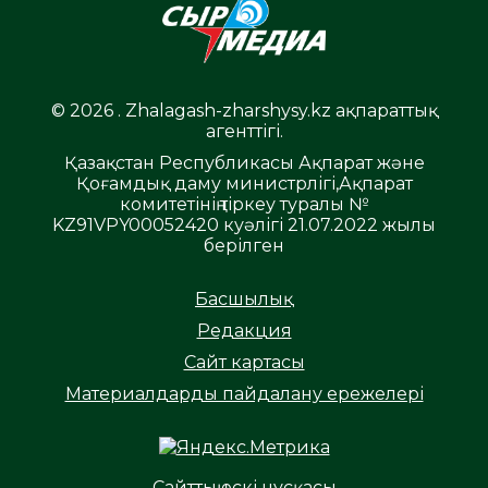
© 2026 . Zhalagash-zharshysy.kz ақпараттық
агенттігі.
Қазақстан Республикасы Ақпарат және
Қоғамдық даму министрлігі,Ақпарат
комитетінің тіркеу туралы №
KZ91VPY00052420 куәлігі 21.07.2022 жылы
берілген
Басшылық
Редакция
Сайт картасы
Материалдарды пайдалану ережелері
Сайттың ескі нұсқасы