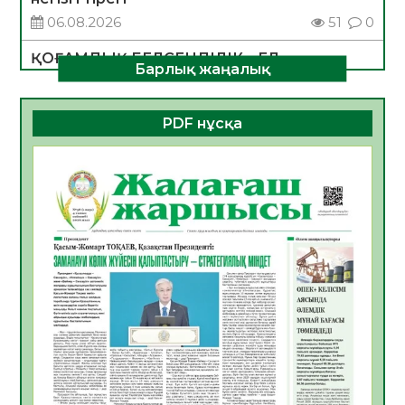
06.08.2026
51
0
ҚОҒАМДЫҚ БЕЛСЕНДІЛІК – ЕЛ
Барлық жаңалық
ДАМУЫНЫҢ НЕГІЗІ
06.08.2026
49
0
PDF нұсқа
ҚҰРЫЛТАЙ САЙЛАУЫ – БОЛАШАҚҚА
БАСТАР ЖАУАПТЫ ТАҢДАУ
06.08.2026
51
0
Инфекциялық ауруларға қарсы иммундау
жұмыстарының тиімділігі
06.08.2026
53
0
Көкжөтел ауруы туралы
06.08.2026
51
0
АПВ вакцинасы туралы мәлімет
06.08.2026
49
0