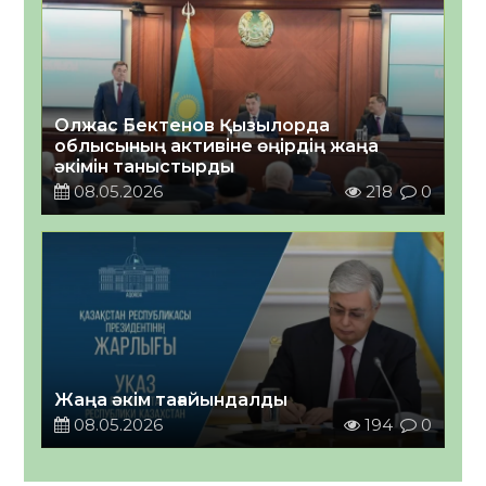
Олжас Бектенов Қызылорда
облысының активіне өңірдің жаңа
әкімін таныстырды
08.05.2026
218
0
Жаңа әкім тағайындалды
08.05.2026
194
0