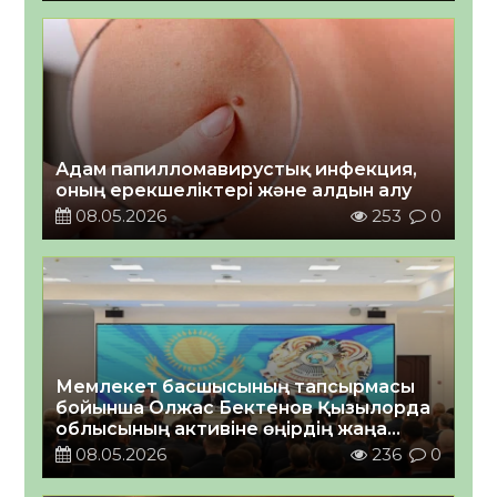
Адам папилломавирустық инфекция,
оның ерекшеліктері және алдын алу
08.05.2026
253
0
Мемлекет басшысының тапсырмасы
бойынша Олжас Бектенов Қызылорда
облысының активіне өңірдің жаңа
әкімін таныстырды
08.05.2026
236
0