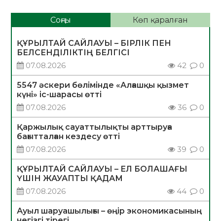
Соңғы
Көп қаралған
ҚҰРЫЛТАЙ САЙЛАУЫ – БІРЛІК ПЕН
БЕЛСЕНДІЛІКТІҢ БЕЛГІСІ
07.08.2026
42
0
5547 әскери бөлімінде «Алғашқы қызмет
күні» іс-шарасы өтті
07.08.2026
36
0
Қаржылық сауаттылықты арттыруға
бағытталған кездесу өтті
07.08.2026
39
0
ҚҰРЫЛТАЙ САЙЛАУЫ – ЕЛ БОЛАШАҒЫ
ҮШІН ЖАУАПТЫ ҚАДАМ
07.08.2026
44
0
Ауыл шаруашылығы – өңір экономикасының
негізгі тірегі