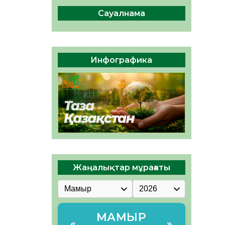
сақтау – әр азаматтың
міндеті
Сауалнама
05.08.2026
46
0
Руслан Рүстемұлы облыс
әкімінің кеңесшісі болып
Инфографика
тағайындалды
05.08.2026
43
0
Жаңалықтар мұрағаты
МАМЫР
«
»