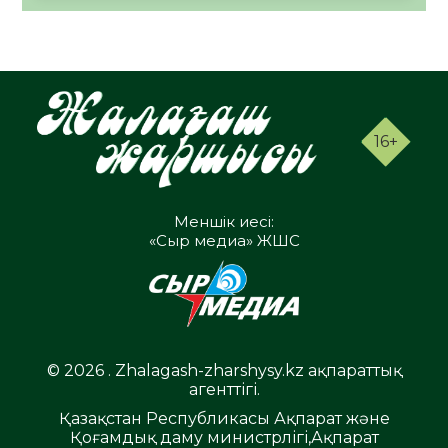
16+
Меншік иесі:
«Сыр медиа» ЖШС
© 2026 . Zhalagash-zharshysy.kz ақпараттық
агенттігі.
Қазақстан Республикасы Ақпарат және
Қоғамдық даму министрлігі,Ақпарат