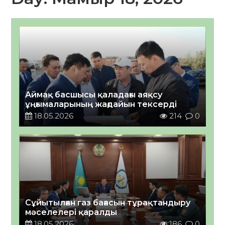
Аймақ басшысы қаладағы аяқсу
ұңғымаларының жағдайын тексерді
18.05.2026
214
0
Сұйытылған газ бағасын тұрақтандыру
мәселелері қаралды
18.05.2026
186
0