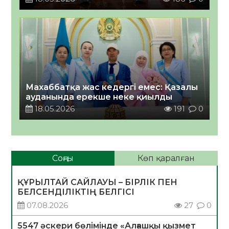
Махаббатқа жас кедергі емес: Қазалы
ауданында ерекше неке қиылды
18.05.2026
191
0
Соңғы
Көп қаралған
ҚҰРЫЛТАЙ САЙЛАУЫ – БІРЛІК ПЕН
БЕЛСЕНДІЛІКТІҢ БЕЛГІСІ
07.08.2026
27
0
5547 әскери бөлімінде «Алғашқы қызмет