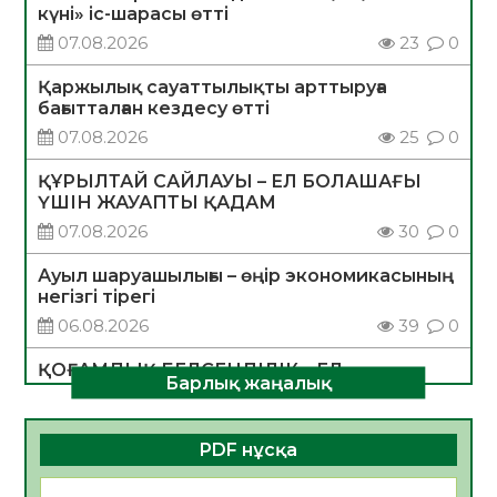
күні» іс-шарасы өтті
07.08.2026
23
0
Қаржылық сауаттылықты арттыруға
бағытталған кездесу өтті
07.08.2026
25
0
ҚҰРЫЛТАЙ САЙЛАУЫ – ЕЛ БОЛАШАҒЫ
ҮШІН ЖАУАПТЫ ҚАДАМ
07.08.2026
30
0
Ауыл шаруашылығы – өңір экономикасының
негізгі тірегі
06.08.2026
39
0
ҚОҒАМДЫҚ БЕЛСЕНДІЛІК – ЕЛ
Барлық жаңалық
ДАМУЫНЫҢ НЕГІЗІ
06.08.2026
36
0
PDF нұсқа
ҚҰРЫЛТАЙ САЙЛАУЫ – БОЛАШАҚҚА
БАСТАР ЖАУАПТЫ ТАҢДАУ