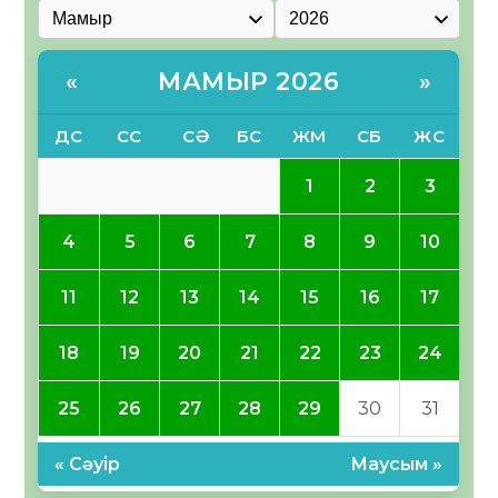
МАМЫР 2026
«
»
ДС
СС
СӘ
БС
ЖМ
СБ
ЖС
1
2
3
4
5
6
7
8
9
10
11
12
13
14
15
16
17
18
19
20
21
22
23
24
25
26
27
28
29
30
31
« Сәуір
Маусым »