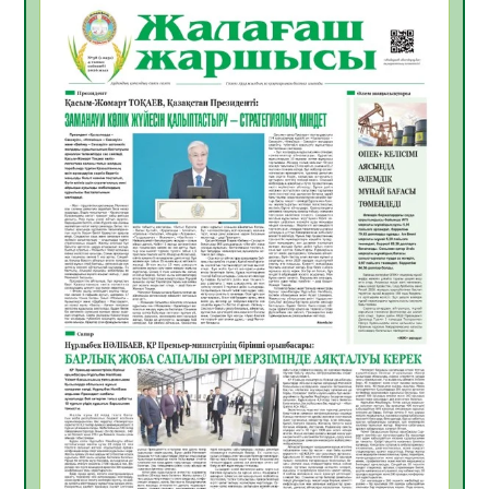
06.08.2026
38
0
Инфекциялық ауруларға қарсы иммундау
жұмыстарының тиімділігі
06.08.2026
40
0
Көкжөтел ауруы туралы
06.08.2026
36
0
АПВ вакцинасы туралы мәлімет
06.08.2026
36
0
Open Air: Қызылорда облысы полиция
департаменті 20 мыңнан астам
көрерменнің қауіпсіздігін қамтамасыз етті
06.08.2026
48
0
ҚЫЗЫЛОРДАДА «САНАЛЫ ҰРПАҚ –
ЖАРҚЫН БОЛАШАҚ» АТТЫ КЕҢЕЙТІЛГЕН
МӘЖІЛІС ӨТТІ
05.08.2026
49
0