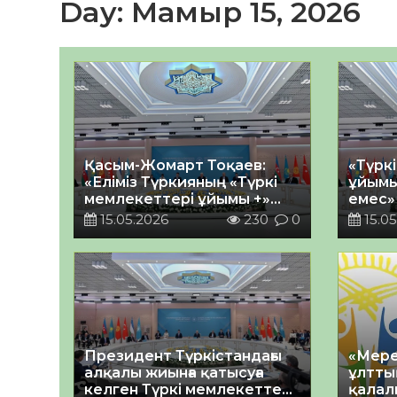
Day:
Мамыр 15, 2026
Қасым-Жомарт Тоқаев:
«Түрк
«Еліміз Түркияның «Түркі
ұйымы
мемлекеттері ұйымы +»
емес»
форматын құру
басшы
15.05.2026
230
0
15.05
бастамасын қолдады»
альян
сипат
берді
Президент Түркістандағы
«Мере
алқалы жиынға қатысуға
ұлтты
келген Түркі мемлекеттері
қалал