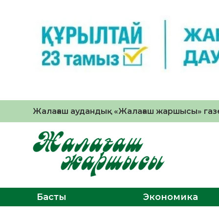
Жалағаш аудандық «Жалағаш жаршысы» газе
Басты
Экономика