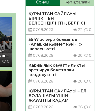
Соңғы
Көп қаралған
ҚҰРЫЛТАЙ САЙЛАУЫ –
БІРЛІК ПЕН
БЕЛСЕНДІЛІКТІҢ БЕЛГІСІ
07.08.2026
22
0
5547 әскери бөлімінде
«Алғашқы қызмет күні» іс-
шарасы өтті
не
07.08.2026
20
0
ған
8
0
Қаржылық сауаттылықты
арттыруға бағытталған
кездесу өтті
07.08.2026
20
0
ҚҰРЫЛТАЙ САЙЛАУЫ – ЕЛ
БОЛАШАҒЫ ҮШІН
ЖАУАПТЫ ҚАДАМ
07.08.2026
26
0