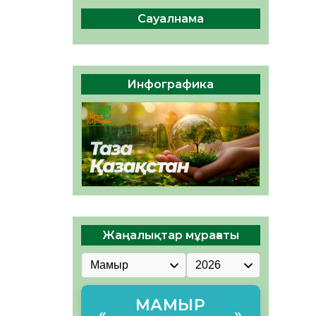
сақтау – әр азаматтың
міндеті
Сауалнама
05.08.2026
46
0
Руслан Рүстемұлы облыс
әкімінің кеңесшісі болып
Инфографика
тағайындалды
05.08.2026
43
0
Жаңалықтар мұрағаты
МАМЫР
«
»