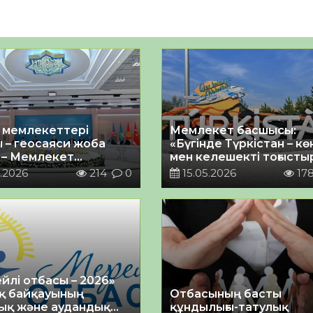
і мемлекеттері
Мемлекет басшысы:
 – геосаяси жоба
«Бүгінде Түркістан – кө
 – Мемлекет
мен келешекті тоғыстыр
сы Ұйымды әскери
шырайлы шаһар»
.2026
214
0
15.05.2026
17
с ретінде
таушыларға жауап
йлі отбасы – 2026»
қ байқауының
Отбасының басты
ық және аудандық
құндылығы-татулық