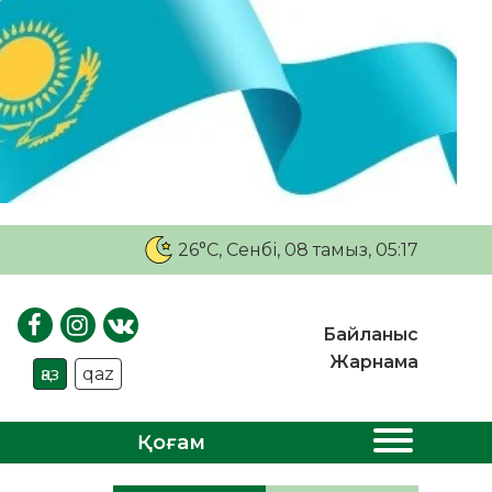
26°C
, Сенбі, 08 тамыз, 05:17
Байланыс
Жарнама
қаз
qaz
Қоғам