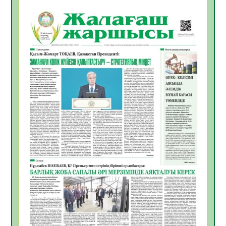
06.08.2026
31
0
ҚЫЗЫЛОРДАДА «САНАЛЫ ҰРПАҚ –
ЖАРҚЫН БОЛАШАҚ» АТТЫ КЕҢЕЙТІЛГЕН
МӘЖІЛІС ӨТТІ
05.08.2026
32
0
Қазақстан Орталық Азиядағы көшуге ең
қолайлы ел атанды
05.08.2026
33
0
Өрт қауіпсіздігі талаптарын сақтау – әр
азаматтың міндеті
05.08.2026
33
0
Руслан Рүстемұлы облыс әкімінің
кеңесшісі болып тағайындалды
05.08.2026
31
0
Цифрландыру саласын дамыту аясында
салынатын жаңа орталықтың жобасы
талқыланды