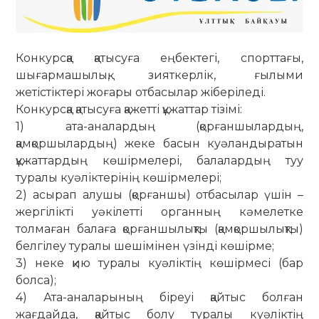
Конкурсқа қатысуға еңбектегі, спорттағы,
шығармашылық, зияткерлік, ғылыми
жетістіктері жоғары отбасылар жіберіледі.
Конкурсқа қатысуға қажетті құжаттар тізімі:
1) ата-аналардың (қорғаншылардың,
қамқоршылардың) жеке басын куәландыратын
құжаттардың көшірмелері, балалардың туу
туралы куәліктерінің көшірмелері;
2) асырап алушы (қорғаншы) отбасылар үшін –
жергілікті уәкілетті органның кәмелетке
толмаған балаға қорғаншылықты (қамқоршылықты)
белгілеу туралы шешімінен үзінді көшірме;
3) неке қию туралы куәліктің көшірмесі (бар
болса);
4) Ата-аналарының біреуі қайтыс болған
жағдайда, қайтыс болу туралы куәліктің