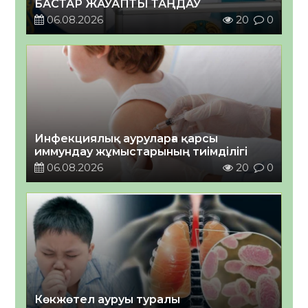
БАСТАР ЖАУАПТЫ ТАҢДАУ
06.08.2026
20
0
Инфекциялық ауруларға қарсы
иммундау жұмыстарының тиімділігі
06.08.2026
20
0
Көкжөтел ауруы туралы