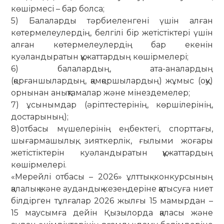
көшірмесі – бар болса;
5) Балаларды тәрбиеленгені үшін алған
көтермелеулердің, белгілі бір жетістіктері үшін
алған көтермелеулердің бар екенін
куәландыратын құжаттардың көшірмелері;
6) балалардың, ата-аналардың
(қорғаншылардың, қамқоршылардың) жұмыс (оқу)
орнынан анықтамалар және мінездемелер;
7) ұсынымдар (әріптестерінің, көршілерінің,
достарының);
8)отбасы мүшелерінің еңбектегі, спорттағы,
шығармашылық, зияткерлік, ғылыми жоғары
жетістіктерін куәландыратын құжаттардың
көшірмелері.
«Мерейлі отбасы – 2026» ұлттық конкурсының
қалалық және аудандық кезеңдеріне қатысуға ниет
білдірген тұлғалар 2026 жылғы 15 мамырдан –
15 маусымға дейін Қызылорда қаласы және