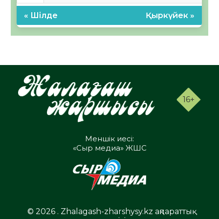
« Шілде
Қыркүйек »
16+
Меншік иесі:
«Сыр медиа» ЖШС
© 2026 . Zhalagash-zharshysy.kz ақпараттық