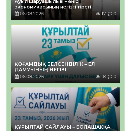
Ауыл шаруашылығы – өңір
экономикасының негізгі тірегі
06.08.2026
17
0
ҚОҒАМДЫҚ БЕЛСЕНДІЛІК – ЕЛ
ДАМУЫНЫҢ НЕГІЗІ
06.08.2026
18
0
ҚҰРЫЛТАЙ САЙЛАУЫ – БОЛАШАҚҚА