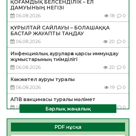
ҚОҒАМДЫҚ БЕЛСЕНДІЛІК – ЕЛ
ДАМУЫНЫҢ НЕГІЗІ
06.08.2026
18
0
ҚҰРЫЛТАЙ САЙЛАУЫ – БОЛАШАҚҚА
БАСТАР ЖАУАПТЫ ТАҢДАУ
06.08.2026
20
0
Инфекциялық ауруларға қарсы иммундау
жұмыстарының тиімділігі
06.08.2026
20
0
Көкжөтел ауруы туралы
06.08.2026
19
0
АПВ вакцинасы туралы мәлімет
06.08.2026
20
0
Барлық жаңалық
Open Air: Қызылорда облысы полиция
департаменті 20 мыңнан астам
PDF нұсқа
көрерменнің қауіпсіздігін қамтамасыз етті