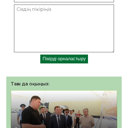
Тағы да оқыңыз: