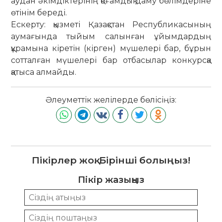
аудан әкімдіктерінің қоғамдық даму бөлімдеріне
өтінім береді.
Ескерту: қызметі Қазақстан Республикасының
аумағында тыйым салынған ұйымдардың
құрамына кіретін (кірген) мүшелері бар, бұрын
сотталған мүшелері бар отбасылар конкурсқа
қатыса алмайды.
Әлеуметтік желілерде бөлісіңіз:
Пікірлер жоқ. Бірінші болыңыз!
Пікір жазыңыз