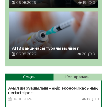
06.08.2026
19
0
АПВ вакцинасы туралы мәлімет
06.08.2026
20
0
Соңғы
Көп қаралған
Ауыл шаруашылығы – өңір экономикасының
негізгі тірегі
06.08.2026
17
0