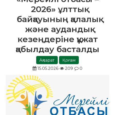
2026» ұлттық
байқауының қалалық
және аудандық
кезеңдеріне құжат
қабылдау басталды
Ақпарат
Қоғам
15.05.2026
209
0