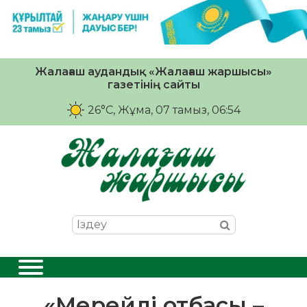
Жалағаш аудандық «Жалағаш жаршысы»
газетінің сайты
26°C
, Жұма, 07 тамыз, 06:54
«Мерейлі отбасы –