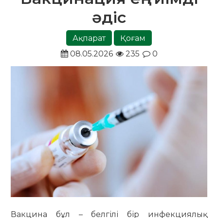
әдіс
Ақпарат
Қоғам
08.05.2026
235
0
Вакцина бұл – белгілі бір инфекциялық