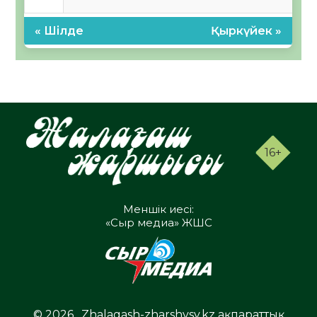
« Шілде
Қыркүйек »
16+
Меншік иесі:
«Сыр медиа» ЖШС
© 2026 . Zhalagash-zharshysy.kz ақпараттық