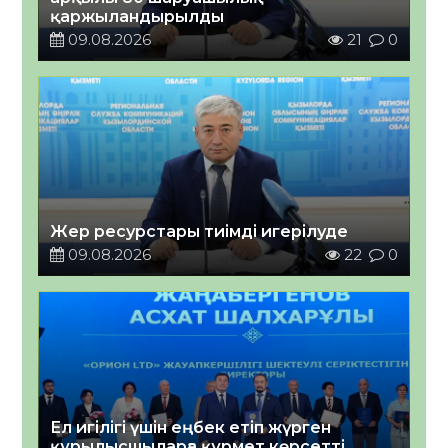
қаржыландырылды
09.08.2026
21
0
Жер ресурстары тиімді игерілуде
09.08.2026
22
0
Ел игілігі үшін еңбек етіп жүрген
құрылысшыларға құрмет көрсетті