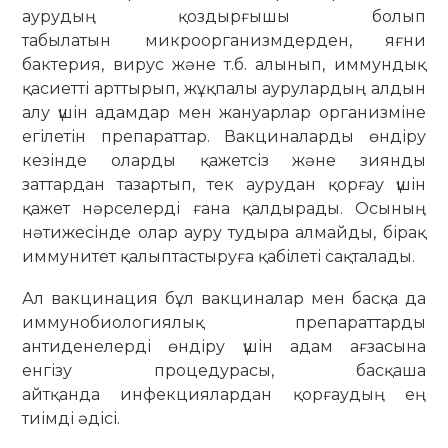
аурудың қоздырғышы болып
табылатын микроорганизмдерден, яғни
бактерия, вирус және т.б. алынып, иммундық
қасиетті арттырып, жұқпалы аурулардың алдын
алу үшін адамдар мен жануарлар организміне
егілетін препараттар. Вакциналарды өндіру
кезінде оларды қажетсіз және зиянды
заттардан тазартып, тек аурудан қорғау үшін
қажет нәрселерді ғана қалдырады. Осының
нәтижесінде олар ауру тудыра алмайды, бірақ
иммунитет қалыптастыруға қабілеті сақталады.
Ал вакцинация бұл вакциналар мен басқа да
иммунобиологиялық препараттарды
антиденелерді өндіру үшін адам ағзасына
енгізу процедурасы, басқаша
айтқанда инфекциялардан қорғаудың ең
тиімді әдісі.