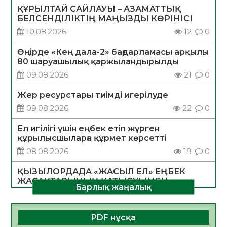
ҚҰРЫЛТАЙ САЙЛАУЫ – АЗАМАТТЫҚ
БЕЛСЕНДІЛІКТІҢ МАҢЫЗДЫ КӨРІНІСІ
10.08.2026
12
0
Өңірде «Кең дала-2» бағдарламасы арқылы
80 шаруашылық қаржыландырылды
09.08.2026
21
0
Жер ресурстары тиімді игерілуде
09.08.2026
22
0
Ел игілігі үшін еңбек етіп жүрген
құрылысшыларға құрмет көрсетті
08.08.2026
19
0
ҚЫЗЫЛОРДАДА «ЖАСЫЛ ЕЛ» ЕҢБЕК
ЖАСАҚТАРЫНЫҢ ҚАТЫСУЫМЕН
Барлық жаңалық
ЭКОЛОГИЯЛЫҚ СЕНБІЛІК ӨТТІ
08.08.2026
18
0
PDF нұсқа
Білім гранты иегерлерінің тізімі шықты