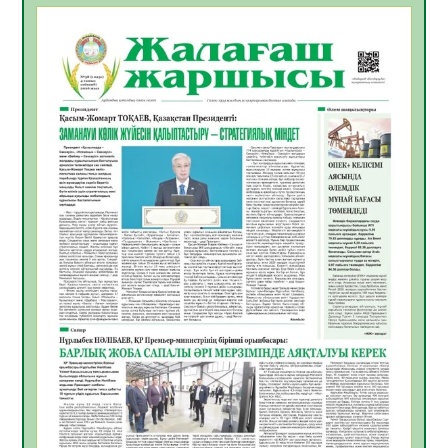
07.08.2026
19
0
Қазақстандықтар Құрылтай сайлауынан
жақсылық күтеді – қоғамдық пікір зерттеуі
07.08.2026
18
0
«Дауыс беру учаскесін қалай табуға
болады?»
07.08.2026
19
0
ҚҰРЫЛТАЙ САЙЛАУЫ – БІРЛІК ПЕН
БЕЛСЕНДІЛІКТІҢ БЕЛГІСІ
07.08.2026
58
0
5547 әскери бөлімінде «Алғашқы қызмет
күні» іс-шарасы өтті
07.08.2026
52
0
Қаржылық сауаттылықты арттыруға
бағытталған кездесу өтті
07.08.2026
55
0