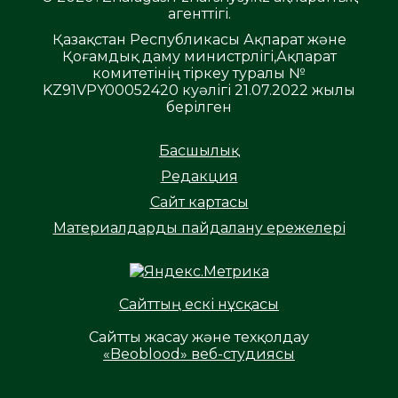
агенттігі.
Қазақстан Республикасы Ақпарат және
Қоғамдық даму министрлігі,Ақпарат
комитетінің тіркеу туралы №
KZ91VPY00052420 куәлігі 21.07.2022 жылы
берілген
Басшылық
Редакция
Сайт картасы
Материалдарды пайдалану ережелері
Сайттың ескі нұсқасы
Сайтты жасау және техқолдау
«Beoblood» веб-студиясы