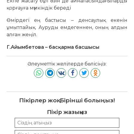
Екпе жасату бұл өзін де айналасындағыларды
қорғауға мүмкіндік береді
Өмірдегі ең бастысы – денсаулық екенін
ұмытпайық. Ауруды емдегеннен, оның алдын
алған жеңіл.
Г.Айымбетова – басқарма басшысы
Әлеуметтік желілерде бөлісіңіз:
Пікірлер жоқ. Бірінші болыңыз!
Пікір жазыңыз