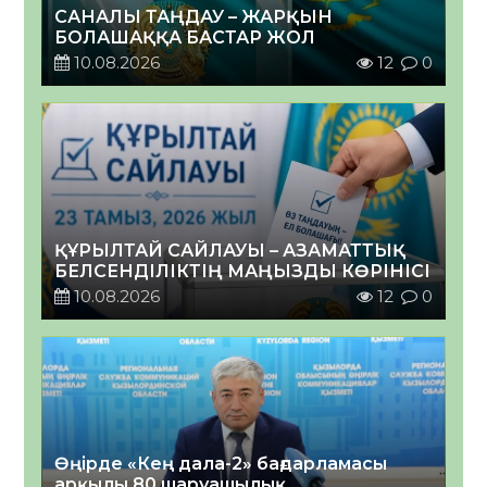
САНАЛЫ ТАҢДАУ – ЖАРҚЫН
БОЛАШАҚҚА БАСТАР ЖОЛ
10.08.2026
12
0
ҚҰРЫЛТАЙ САЙЛАУЫ – АЗАМАТТЫҚ
БЕЛСЕНДІЛІКТІҢ МАҢЫЗДЫ КӨРІНІСІ
10.08.2026
12
0
Өңірде «Кең дала-2» бағдарламасы
арқылы 80 шаруашылық