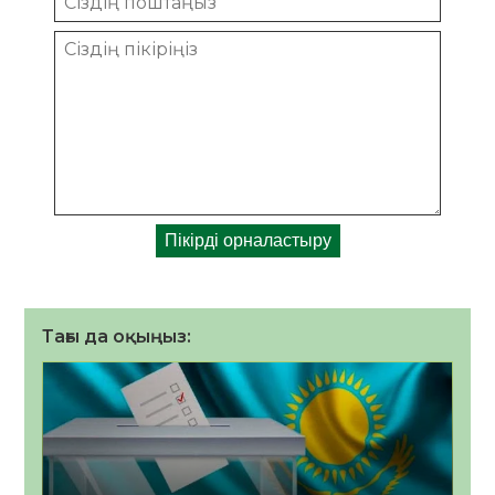
Тағы да оқыңыз: