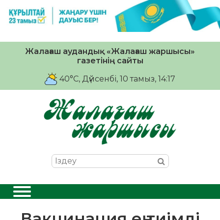
Жалағаш аудандық «Жалағаш жаршысы»
газетінің сайты
40°C
, Дүйсенбі, 10 тамыз, 14:17
Вакцинация ең тиімді