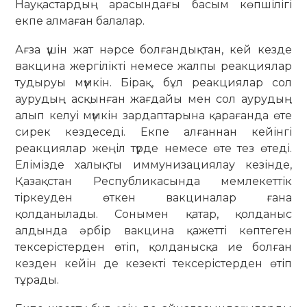
Науқастардың арасындағы басым көпшілігі
екпе алмаған балалар.
Ағза үшін жат нәрсе болғандықтан, кей кезде
вакцина жергілікті немесе жалпы реакциялар
тудыруы мүмкін. Бірақ, бұл реакциялар сол
аурудың асқынған жағдайы мен сол аурудың
алып келуі мүмкін зардаптарына қарағанда өте
сирек кездеседі. Екпе алғаннан кейінгі
реакциялар жеңіл түрде немесе өте тез өтеді.
Елімізде халықты иммунизациялау кезінде,
Қазақстан Республикасында мемлекеттік
тіркеуден өткен вакциналар ғана
қолданылады. Сонымен қатар, қолданыс
алдында әрбір вакцина қажетті көптеген
тексерістерден өтіп, қолданысқа ие болған
кезден кейін де кезекті тексерістерден өтіп
тұрады.