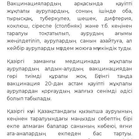
Вакцинациялардың арқасында қауіпті
жұқпалы аурулардың, соның ішінде оба,
тырысқақ, туберкулез, шешек, дифтерия,
коклюш, сіреспе (столбняк) және т.б. кеңінен
таралуы тоқтатылып, аурудың ағымы
жеңілдетіліп, аурулардың санын азайтуға, ал
кейбір ауруларды мүлдем жоюға мүмкіндік туды.
Қазіргі заманғы медицинада жұқпалы
аурулардың алдын-алудың вакцинациядан
гөрі тиімді құралы жоқ. Бүгінгі таңда
вакцинация 20-дан астам қауіпті жұқпалы
аурулардан қорғаудың жалғыз сенімді әдісі
болып табылады.
Қазіргі күні Қазақстандағы қызылша ауруының
кеңінен таралуындағы маңызды себептің бірі
екпе алмаған балалар санының көбеюі, яғни
ата-аналардың екпеден бас тартуы.