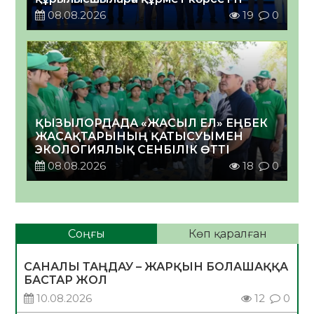
08.08.2026
19
0
ҚЫЗЫЛОРДАДА «ЖАСЫЛ ЕЛ» ЕҢБЕК
ЖАСАҚТАРЫНЫҢ ҚАТЫСУЫМЕН
ЭКОЛОГИЯЛЫҚ СЕНБІЛІК ӨТТІ
08.08.2026
18
0
Соңғы
Көп қаралған
САНАЛЫ ТАҢДАУ – ЖАРҚЫН БОЛАШАҚҚА
БАСТАР ЖОЛ
10.08.2026
12
0