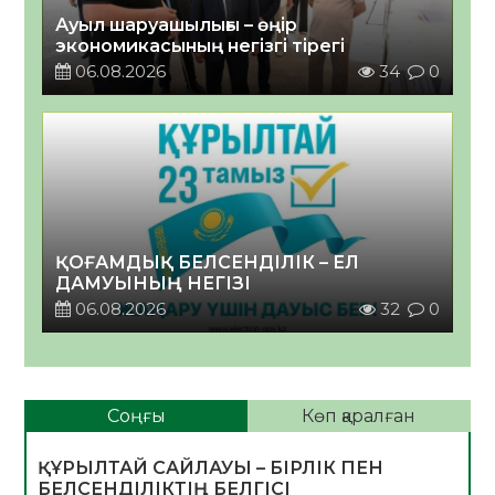
Ауыл шаруашылығы – өңір
экономикасының негізгі тірегі
06.08.2026
34
0
ҚОҒАМДЫҚ БЕЛСЕНДІЛІК – ЕЛ
ДАМУЫНЫҢ НЕГІЗІ
06.08.2026
32
0
Соңғы
Көп қаралған
ҚҰРЫЛТАЙ САЙЛАУЫ – БІРЛІК ПЕН
БЕЛСЕНДІЛІКТІҢ БЕЛГІСІ