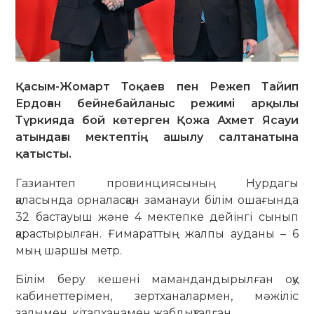
Қасым-Жомарт Тоқаев пен Режеп Тайип
Ердоған бейнебайланыс режимі арқылы
Түркияда бой көтерген Қожа Ахмет Ясауи
атындағы мектептің ашылу салтанатына
қатысты.
Газиантеп провинциясының Нурдагы
қаласында орналасқан заманауи білім ошағында
32 бастауыш және 4 мектепке дейінгі сынып
қарастырылған. Ғимараттың жалпы ауданы – 6
мың шаршы метр.
Білім беру кешені мамандандырылған оқу
кабинеттерімен, зертханалармен, мәжіліс
залымен, кітапханамен жабдықталған.