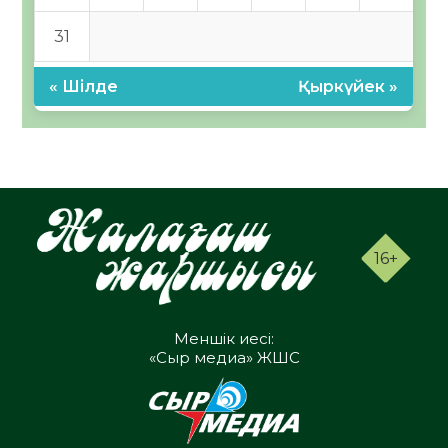
31
« Шілде
Қыркүйек »
16+
Меншік иесі:
«Сыр медиа» ЖШС