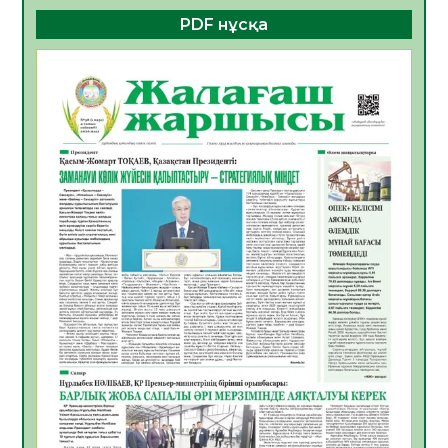
PDF нұсқа
ҚҰРЫЛТАЙ САЙЛАУЫ – БОЛАШАҚҚА
БАСТАР ЖАУАПТЫ ТАҢДАУ
06.08.2026
35
0
Инфекциялық ауруларға қарсы иммундау
жұмыстарының тиімділігі
06.08.2026
35
0
Көкжөтел ауруы туралы
06.08.2026
33
0
АПВ вакцинасы туралы мәлімет
06.08.2026
33
0
Open Air: Қызылорда облысы полиция
департаменті 20 мыңнан астам
көрерменнің қауіпсіздігін қамтамасыз етті
06.08.2026
43
0
ҚЫЗЫЛОРДАДА «САНАЛЫ ҰРПАҚ –