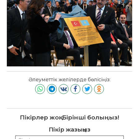
Әлеуметтік желілерде бөлісіңіз:
Пікірлер жоқ. Бірінші болыңыз!
Пікір жазыңыз