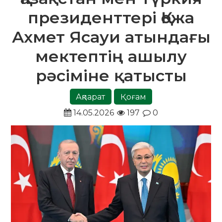
президенттері Қожа
Ахмет Ясауи атындағы
мектептің ашылу
рәсіміне қатысты
Ақпарат
Қоғам
14.05.2026
197
0