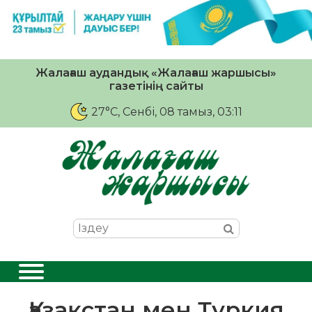
Жалағаш аудандық «Жалағаш жаршысы»
газетінің сайты
27°C
, Сенбі, 08 тамыз, 03:11
Қазақстан мен Түркия