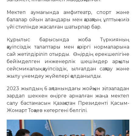
Мектеп аумағында амфитеатр, спорт және
балалар ойын алаңдары мен қазақтың ұлттық киіз
үйі стилінде жасалған шатырлар бар.
Құрылыс барысында жоба Түркияның
қауіпсіздік талаптары мен қазіргі нормаларына
сай жетілдіріліп отырды. Өңірдің ерекшелігіне
бейімделген инженерлік шешімдер арқылы
сейсмикалық қауіпсіздік, ылғалдан сақтау және
жылу үнемдеу жүйелері қолданылды.
2023 жылдың 6 ақпанындағы жойқын зілзаладан
зардап шеккен өңірге арналған жаңа мектеп
салу бастамасын Қазақстан Президенті Қасым-
Жомарт Тоқаев көтергені белгілі.