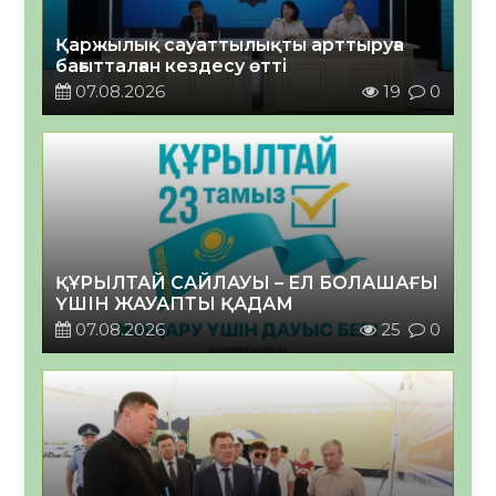
Қаржылық сауаттылықты арттыруға
бағытталған кездесу өтті
07.08.2026
19
0
ҚҰРЫЛТАЙ САЙЛАУЫ – ЕЛ БОЛАШАҒЫ
ҮШІН ЖАУАПТЫ ҚАДАМ
07.08.2026
25
0