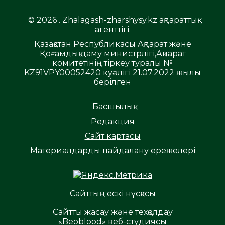
© 2026 . Zhalagash-zharshysy.kz ақпараттық
агенттігі.
Қазақстан Республикасы Ақпарат және
Қоғамдық даму министрлігі,Ақпарат
комитетінің тіркеу туралы №
KZ91VPY00052420 куәлігі 21.07.2022 жылы
берілген
Басшылық
Редакция
Сайт картасы
Материалдарды пайдалану ережелері
Сайттың ескі нұсқасы
Сайтты жасау және техқолдау
«Beoblood» веб-студиясы