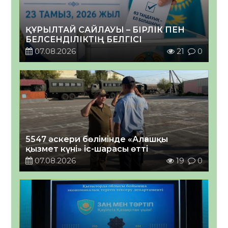
ҚҰРЫЛТАЙ САЙЛАУЫ – БІРЛІК ПЕН
БЕЛСЕНДІЛІКТІҢ БЕЛГІСІ
07.08.2026
21
0
5547 әскери бөлімінде «Алғашқы
қызмет күні» іс-шарасы өтті
07.08.2026
19
0