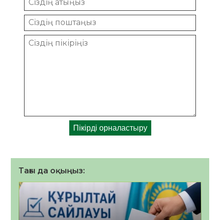
Тағы да оқыңыз: