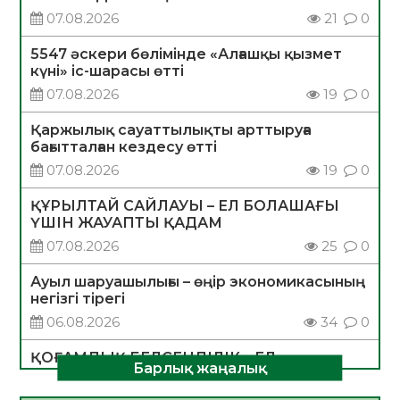
07.08.2026
21
0
5547 әскери бөлімінде «Алғашқы қызмет
күні» іс-шарасы өтті
07.08.2026
19
0
Қаржылық сауаттылықты арттыруға
бағытталған кездесу өтті
07.08.2026
19
0
ҚҰРЫЛТАЙ САЙЛАУЫ – ЕЛ БОЛАШАҒЫ
ҮШІН ЖАУАПТЫ ҚАДАМ
07.08.2026
25
0
Ауыл шаруашылығы – өңір экономикасының
негізгі тірегі
06.08.2026
34
0
ҚОҒАМДЫҚ БЕЛСЕНДІЛІК – ЕЛ
Барлық жаңалық
ДАМУЫНЫҢ НЕГІЗІ
06.08.2026
32
0