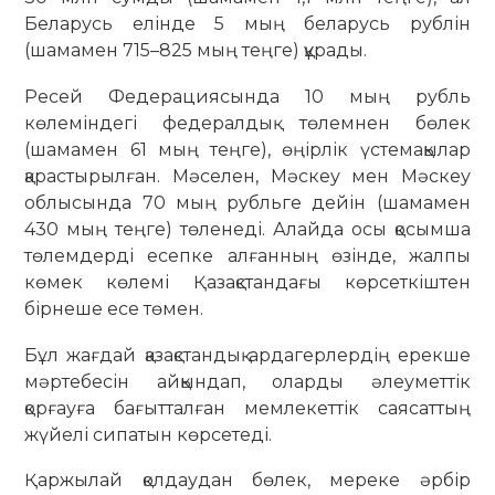
Беларусь елінде 5 мың беларусь рублін
(шамамен 715–825 мың теңге) құрады.
Ресей Федерациясында 10 мың рубль
көлеміндегі федералдық төлемнен бөлек
(шамамен 61 мың теңге), өңірлік үстемақылар
қарастырылған. Мәселен, Мәскеу мен Мәскеу
облысында 70 мың рубльге дейін (шамамен
430 мың теңге) төленеді. Алайда осы қосымша
төлемдерді есепке алғанның өзінде, жалпы
көмек көлемі Қазақстандағы көрсеткіштен
бірнеше есе төмен.
Бұл жағдай қазақстандық ардагерлердің ерекше
мәртебесін айқындап, оларды әлеуметтік
қорғауға бағытталған мемлекеттік саясаттың
жүйелі сипатын көрсетеді.
Қаржылай қолдаудан бөлек, мереке әрбір