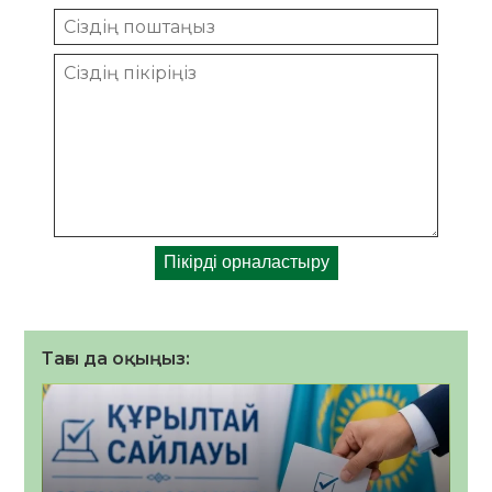
Тағы да оқыңыз: