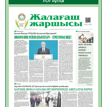
PDF нұсқа
ҚҰРЫЛТАЙ САЙЛАУЫ – БОЛАШАҚҚА
БАСТАР ЖАУАПТЫ ТАҢДАУ
06.08.2026
44
0
Инфекциялық ауруларға қарсы иммундау
жұмыстарының тиімділігі
06.08.2026
47
0
Көкжөтел ауруы туралы
06.08.2026
43
0
АПВ вакцинасы туралы мәлімет
06.08.2026
42
0
Open Air: Қызылорда облысы полиция
департаменті 20 мыңнан астам
көрерменнің қауіпсіздігін қамтамасыз етті
06.08.2026
56
0
ҚЫЗЫЛОРДАДА «САНАЛЫ ҰРПАҚ –
ЖАРҚЫН БОЛАШАҚ» АТТЫ КЕҢЕЙТІЛГЕН