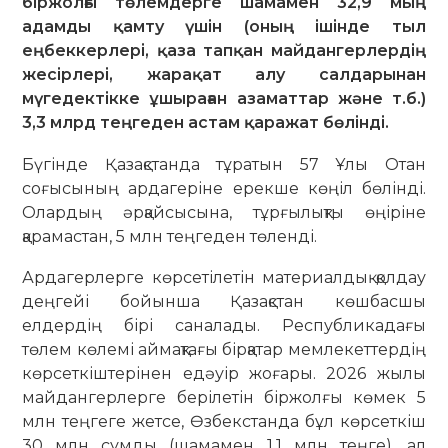
біржолғы төлемдерге шамамен 32,9 мың
адамды қамту үшін (оның ішінде тыл
еңбеккерлері, қаза тапқан майдангерлердің
жесірлері, жарақат алу салдарынан
мүгедектікке ұшыраған азаматтар және т.б.)
3,3 млрд теңгеден астам қаражат бөлінді.
Бүгінде Қазақстанда тұратын 57 Ұлы Отан
соғысының ардагеріне ерекше көңіл бөлінді.
Олардың әрқайсысына, тұрғылықты өңіріне
қарамастан, 5 млн теңгеден төленді.
Ардагерлерге көрсетілетін материалдық қолдау
деңгейі бойынша Қазақстан көшбасшы
елдердің бірі саналады. Республикадағы
төлем көлемі аймақтағы бірқатар мемлекеттердің
көрсеткіштерінен едәуір жоғары. 2026 жылы
майдангерлерге берілетін біржолғы көмек 5
млн теңгеге жетсе, Өзбекстанда бұл көрсеткіш
30 млн сумды (шамамен 1,1 млн теңге), ал