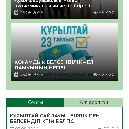
Ауыл шаруашылығы – өңір
экономикасының негізгі тірегі
06.08.2026
45
0
ҚОҒАМДЫҚ БЕЛСЕНДІЛІК – ЕЛ
ДАМУЫНЫҢ НЕГІЗІ
06.08.2026
42
0
Соңғы
Көп қаралған
ҚҰРЫЛТАЙ САЙЛАУЫ – БІРЛІК ПЕН
БЕЛСЕНДІЛІКТІҢ БЕЛГІСІ
07.08.2026
36
0