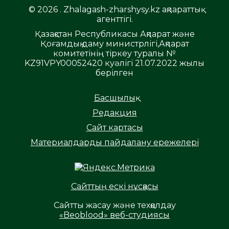
© 2026 . Zhalagash-zharshysy.kz ақпараттық
агенттігі.
Қазақстан Республикасы Ақпарат және
Қоғамдық даму министрлігі,Ақпарат
комитетінің тіркеу туралы №
KZ91VPY00052420 куәлігі 21.07.2022 жылы
берілген
Басшылық
Редакция
Сайт картасы
Материалдарды пайдалану ережелері
Сайттың ескі нұсқасы
Сайтты жасау және техқолдау
«Beoblood» веб-студиясы