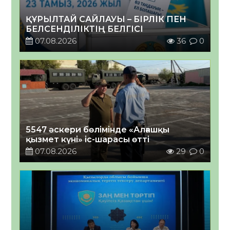
ҚҰРЫЛТАЙ САЙЛАУЫ – БІРЛІК ПЕН
БЕЛСЕНДІЛІКТІҢ БЕЛГІСІ
07.08.2026
36
0
5547 әскери бөлімінде «Алғашқы
қызмет күні» іс-шарасы өтті
07.08.2026
29
0