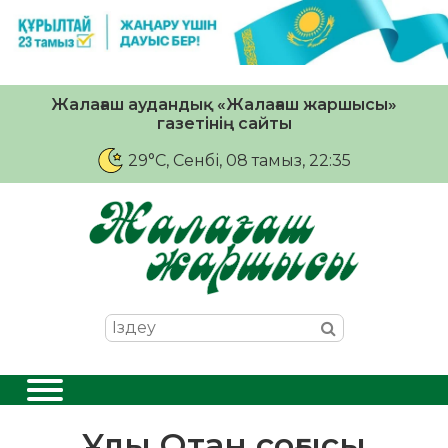
Жалағаш аудандық «Жалағаш жаршысы»
газетінің сайты
29°C
, Сенбі, 08 тамыз, 22:35
Ұлы Отан соғысы