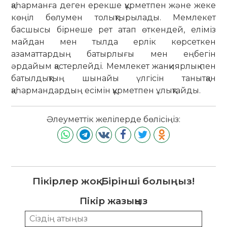
қаһарманға деген ерекше құрметпен және жеке
көңіл бөлумен толықтырылады. Мемлекет
басшысы бірнеше рет атап өткендей, еліміз
майдан мен тылда ерлік көрсеткен
азаматтардың батырлығы мен еңбегін
әрдайым қастерлейді. Мемлекет жанқиярлық пен
батылдықтың шынайы үлгісін танытқан
қаһармандардың есімін құрметпен ұлықтайды.
Әлеуметтік желілерде бөлісіңіз:
Пікірлер жоқ. Бірінші болыңыз!
Пікір жазыңыз