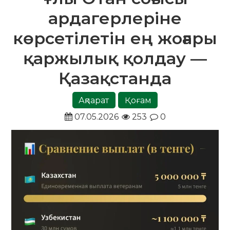
ардагерлеріне
көрсетілетін ең жоғары
қаржылық қолдау —
Қазақстанда
Ақпарат
Қоғам
07.05.2026
253
0