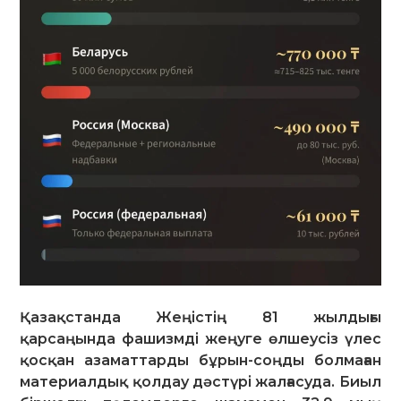
Қазақстанда Жеңістің 81 жылдығы
қарсаңында фашизмді жеңуге өлшеусіз үлес
қосқан азаматтарды бұрын-соңды болмаған
материалдық қолдау дәстүрі жалғасуда. Биыл