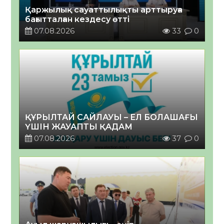
Қаржылық сауаттылықты арттыруға
бағытталған кездесу өтті
07.08.2026
33
0
ҚҰРЫЛТАЙ САЙЛАУЫ – ЕЛ БОЛАШАҒЫ
ҮШІН ЖАУАПТЫ ҚАДАМ
07.08.2026
37
0