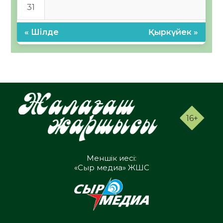
31
« Шілде
Қыркүйек »
16+
Меншік иесі:
«Сыр медиа» ЖШС