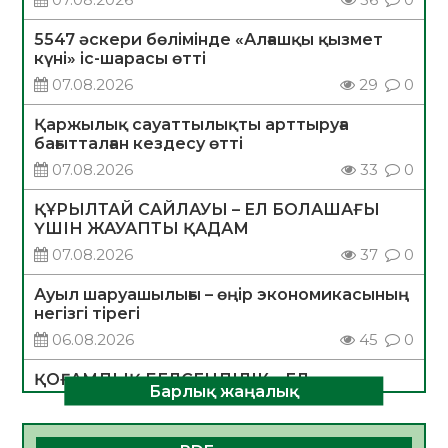
5547 әскери бөлімінде «Алғашқы қызмет
күні» іс-шарасы өтті
07.08.2026
29
0
Қаржылық сауаттылықты арттыруға
бағытталған кездесу өтті
07.08.2026
33
0
ҚҰРЫЛТАЙ САЙЛАУЫ – ЕЛ БОЛАШАҒЫ
ҮШІН ЖАУАПТЫ ҚАДАМ
07.08.2026
37
0
Ауыл шаруашылығы – өңір экономикасының
негізгі тірегі
06.08.2026
45
0
ҚОҒАМДЫҚ БЕЛСЕНДІЛІК – ЕЛ
Барлық жаңалық
ДАМУЫНЫҢ НЕГІЗІ
06.08.2026
42
0