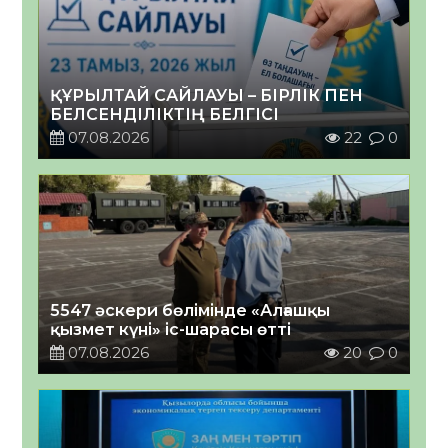
ҚҰРЫЛТАЙ САЙЛАУЫ – БІРЛІК ПЕН
БЕЛСЕНДІЛІКТІҢ БЕЛГІСІ
07.08.2026
22
0
5547 әскери бөлімінде «Алғашқы
қызмет күні» іс-шарасы өтті
07.08.2026
20
0