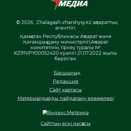
© 2026 . Zhalagash-zharshysy.kz ақпараттық
агенттігі.
Қазақстан Республикасы Ақпарат және
Қоғамдық даму министрлігі,Ақпарат
комитетінің тіркеу туралы №
KZ91VPY00052420 куәлігі 21.07.2022 жылы
берілген
Басшылық
Редакция
Сайт картасы
Материалдарды пайдалану ережелері
Сайттың ескі нұсқасы