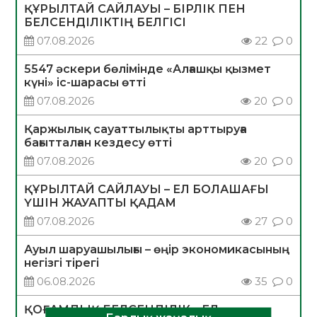
ҚҰРЫЛТАЙ САЙЛАУЫ – БІРЛІК ПЕН
БЕЛСЕНДІЛІКТІҢ БЕЛГІСІ
07.08.2026
22
0
5547 әскери бөлімінде «Алғашқы қызмет
күні» іс-шарасы өтті
07.08.2026
20
0
Қаржылық сауаттылықты арттыруға
бағытталған кездесу өтті
07.08.2026
20
0
ҚҰРЫЛТАЙ САЙЛАУЫ – ЕЛ БОЛАШАҒЫ
ҮШІН ЖАУАПТЫ ҚАДАМ
07.08.2026
27
0
Ауыл шаруашылығы – өңір экономикасының
негізгі тірегі
06.08.2026
35
0
ҚОҒАМДЫҚ БЕЛСЕНДІЛІК – ЕЛ