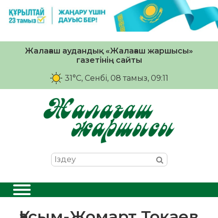
Жалағаш аудандық «Жалағаш жаршысы»
газетінің сайты
31°C
, Сенбі, 08 тамыз, 09:11
Қасым-Жомарт Тоқаев