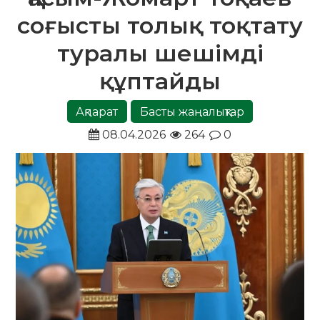
соғысты толық тоқтату
туралы шешімді
құптайды
Ақпарат
Басты жаңалықтар
08.04.2026
264
0