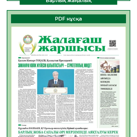
Барлық жаңалық
ДАМУЫНЫҢ НЕГІЗІ
06.08.2026
32
0
PDF нұсқа
ҚҰРЫЛТАЙ САЙЛАУЫ – БОЛАШАҚҚА
БАСТАР ЖАУАПТЫ ТАҢДАУ
06.08.2026
35
0
Инфекциялық ауруларға қарсы иммундау
жұмыстарының тиімділігі
06.08.2026
36
0
Көкжөтел ауруы туралы
06.08.2026
33
0
АПВ вакцинасы туралы мәлімет
06.08.2026
33
0
Open Air: Қызылорда облысы полиция
департаменті 20 мыңнан астам
көрерменнің қауіпсіздігін қамтамасыз етті
06.08.2026
45
0