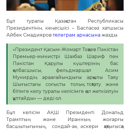
Бұл туралы Қазақстан Республикасы
Президентінің кеңесшісі – Баспасөз хатшысы
Айбек Смадияров
телеграм арнасына
жазды.
«Президент Қасым-Жомарт Тоқаев Пәкістан
Премьер-министрі Шахбаз Шариф пен
Пәкістан Қарулы күштерінің бас
қолбасшысы, фельдмаршал Асим
Мунирдің араағайындығы арқылы Таяу
Шығыстағы соғысты толық тоқтату және
бітімге келу туралы келісімге қол жеткізілуін
құптайды» — деді ол.
Бұл келісім АҚШ Президенті Дональд
Трамптың және Иранның жоғарғы
басшылығының, сондай-ақ әскери қақтығысқа