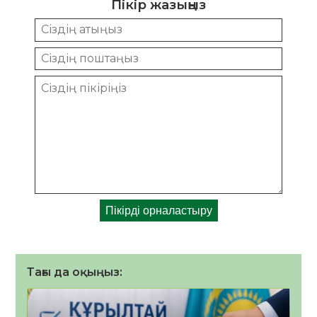
Пікір жазыңыз
Тағы да оқыңыз: