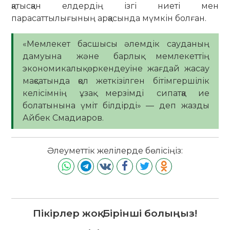
қатысқан елдердің ізгі ниеті мен
парасаттылығының арқасында мүмкін болған.
«Мемлекет басшысы әлемдік сауданың
дамуына және барлық мемлекеттің
экономикалық өркендеуіне жағдай жасау
мақсатында қол жеткізілген бітімгершілік
келісімнің ұзақ мерзімді сипатқа ие
болатынына үміт білдірді» — деп жазды
Айбек Смадиаров.
Әлеуметтік желілерде бөлісіңіз:
Пікірлер жоқ. Бірінші болыңыз!