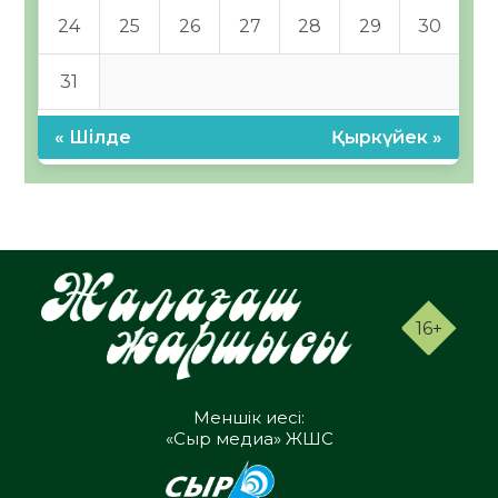
24
25
26
27
28
29
30
31
« Шілде
Қыркүйек »
16+
Меншік иесі:
«Сыр медиа» ЖШС