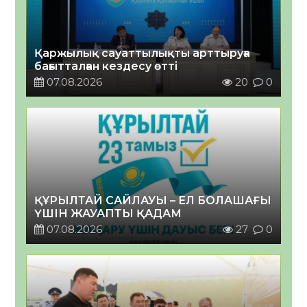
Қаржылық сауаттылықты арттыруға
бағытталған кездесу өтті
07.08.2026
20
0
ҚҰРЫЛТАЙ САЙЛАУЫ – ЕЛ БОЛАШАҒЫ
ҮШІН ЖАУАПТЫ ҚАДАМ
07.08.2026
27
0