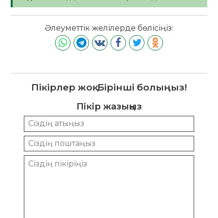
Әлеуметтік желілерде бөлісіңіз:
Пікірлер жоқ. Бірінші болыңыз!
Пікір жазыңыз