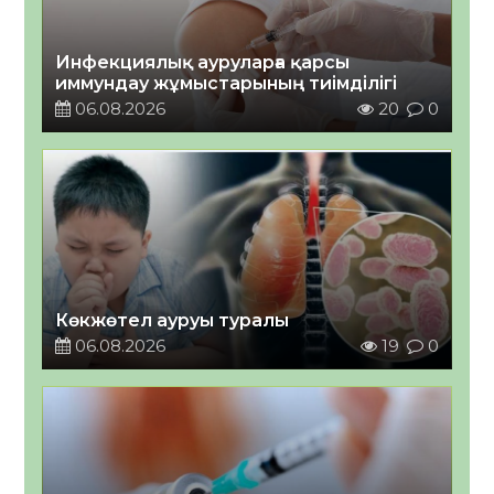
Инфекциялық ауруларға қарсы
иммундау жұмыстарының тиімділігі
06.08.2026
20
0
Көкжөтел ауруы туралы
06.08.2026
19
0