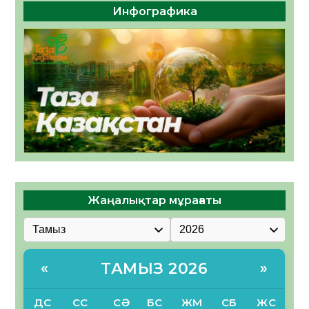
Инфографика
Жаңалықтар мұрағаты
ТАМЫЗ 2026
«
»
ДС
СС
СӘ
БС
ЖМ
СБ
ЖС