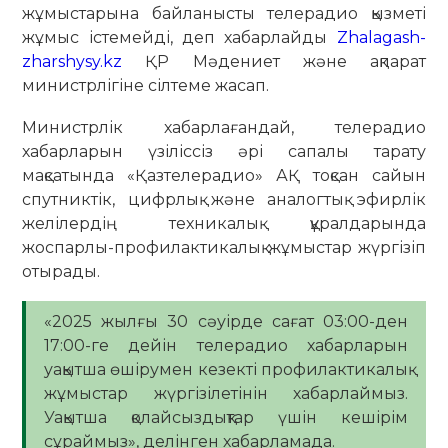
жұмыстарына байланысты телерадио қызметі
жұмыс істемейді, деп хабарлайды
Zhalagash-
zharshysy.kz
ҚР Мәдениет және ақпарат
министрлігіне сілтеме жасап.
Министрлік хабарлағандай, телерадио
хабарларын үзіліссіз әрі сапалы тарату
мақсатында «Қазтелерадио» АҚ тоқсан сайын
спутниктік, цифрлық және аналогтық эфирлік
желілердің техникалық құралдарында
жоспарлы-профилактикалық жұмыстар жүргізіп
отырады.
«2025 жылғы 30 сәуірде сағат 03:00-ден
17:00-ге дейін телерадио хабарларын
уақытша өшірумен кезекті профилактикалық
жұмыстар жүргізілетінін хабарлаймыз.
Уақытша қолайсыздықтар үшін кешірім
сұраймыз», делінген хабарламада.