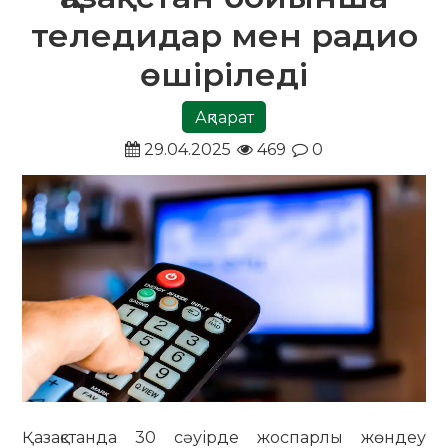
теледидар мен радио
өшіріледі
Ақпарат
29.04.2025
469
0
Қазақстанда 30 сәуірде жоспарлы жөндеу