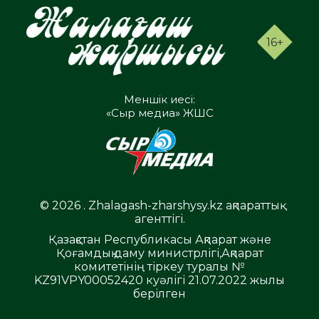
16+
Меншік иесі:
«Сыр медиа» ЖШС
© 2026 . Zhalagash-zharshysy.kz ақпараттық
агенттігі.
Қазақстан Республикасы Ақпарат және
Қоғамдық даму министрлігі,Ақпарат
комитетінің тіркеу туралы №
KZ91VPY00052420 куәлігі 21.07.2022 жылы
берілген