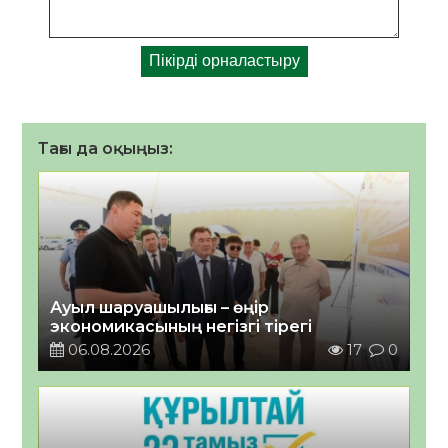
Тағы да оқыңыз:
Ауыл шаруашылығы – өңір
экономикасының негізгі тірегі
06.08.2026
17
0