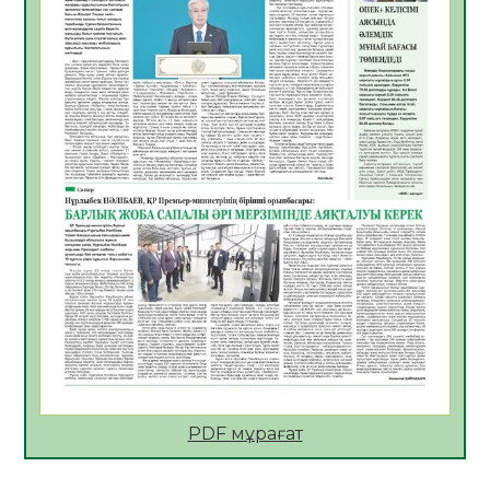
Қазақстан Орталық Азиядағы көшуге ең
қолайлы ел атанды
05.08.2026
33
0
Өрт қауіпсіздігі талаптарын сақтау – әр
азаматтың міндеті
05.08.2026
33
0
Руслан Рүстемұлы облыс әкімінің
кеңесшісі болып тағайындалды
05.08.2026
31
0
Цифрландыру саласын дамыту аясында
салынатын жаңа орталықтың жобасы
талқыланды
05.08.2026
30
0
Алғашқы цифрлық жасанды интеллект
құралдарының таныстырылымы өтті
PDF мұрағат
05.08.2026
32
0