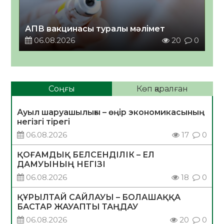
АПВ вакцинасы туралы мәлімет
06.08.2026
20
0
Соңғы
Көп қаралған
Ауыл шаруашылығы – өңір экономикасының
негізгі тірегі
06.08.2026
17
0
ҚОҒАМДЫҚ БЕЛСЕНДІЛІК – ЕЛ
ДАМУЫНЫҢ НЕГІЗІ
06.08.2026
18
0
ҚҰРЫЛТАЙ САЙЛАУЫ – БОЛАШАҚҚА
БАСТАР ЖАУАПТЫ ТАҢДАУ
06.08.2026
20
0