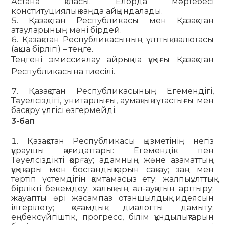
Астана қаласы. Елорда мәртебесі
конституциялық заңда айқындалады.
Қазақстан Республикасы мен Қазақстан
атауларының мәні бірдей.
Қазақстан Республикасының ұлттық валютасы
(ақша бірлігі) – теңге.
Теңгені эмиссиялау айрықша құқығы Қазақстан
Республикасына тиесілі.
Қазақстан Республикасының Егемендігі,
Тәуелсіздігі, унитарлығы, аумақтық тұтастығы мен
басқару үлгісі өзгермейді.
3-бап
Қазақстан Республикасы қызметінің негіз
құраушы қағидаттары: Егемендік пен
Тәуелсіздікті қорғау; адамның және азаматтың
құқықтары мен бостандықтарын сақтау; заң мен
тәртіп үстемдігін қамтамасыз ету; жалпыұлттық
бірлікті бекемдеу; халықтың әл-ауқатын арттыру;
жауапты әрі жасампаз отаншылдық идеясын
ілгерілету; қоғамдық диалогты дамыту;
еңбексүйгіштік, прогресс, білім құнды­лықтарын