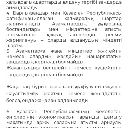
халықаралық шарттарды қолдану тәртібі заңдарда
айқындалады.
Барлық заңдар мен Қазақстан Республикасы
ратифика­циялаған халықаралық шарттар
жарияланады. Азаматтардың құқықтарына,
бостандықтары мен міндеттеріне қатысты
нормативтік құқықтық актілердің ресми
жариялануы – оларды қолданудың міндетті
шарты.
Азаматтарға жаңа міндеттер жүктейтін
немесе олардың жағдайын нашарлататын
заңдардың кері күші болмайды.
Жауаптылықты белгілейтін немесе күшейтетін
заңдардың кері күші болмайды.
Жаңа заң бұрын жасалған құқық бұзушылық үшін
жауаптылықты жоятын немесе жеңілдететін
болса, онда жаңа заң қолданылады.
Қазақстан Республикасының жекелеген
өңірлерінің экономикасын қарқынды дамыту
мақсатында қаржы саласына қатысты арнаулы
құқықтық режим немесе «қарқынды дамитын қала»