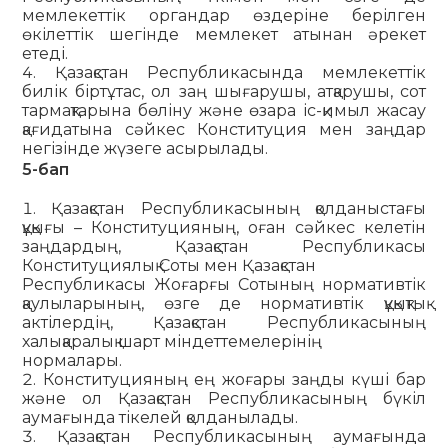
мемлекеттік органдар өздеріне берілген
өкілеттік шегінде мемлекет атынан әрекет
етеді.
Қазақстан Республикасында мемлекеттік
билік біртұтас, ол заң шығарушы, атқарушы, сот
тармақтарына бөліну және өзара іс-қимыл жасау
қағидатына сәйкес Конституция мен заңдар
негізінде жүзеге асырылады.
5-бап
Қазақстан Республикасының қолданыстағы
құқығы – Конституцияның, оған сәйкес келетін
заңдардың, Қазақстан Республикасы
Конституциялық Соты мен Қазақстан
Респуб­ли­ка­сы Жоғарғы Сотының нормативтік
қаулыларының, өзге де нормативтік құқықтық
актілердің, Қазақстан Республи­касының
халықаралық шарт міндеттемелерінің
нормалары.
Конституцияның ең жоғары заңды күші бар
және ол Қазақстан Республикасының бүкіл
аумағында тікелей қолданылады.
Қазақстан Республикасының аумағында