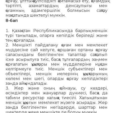
қорғау, ұлттық қауіпсіздікті қамтамасыз ету, қоғамдық
тәртіпті, азаматтардың денсаулығы мен
қоғамның адамгершілік болмысын сақтау
мақсатында шектелуі мүмкін.
8-бап
Қазақстан Республикасында барлық меншік
түрі танылады, оларға кепілдік беріледі және
тең қорғалады.
Меншікті пайдалану қоғам мен мемлекет
мүддесіне сай келуге, қоршаған ортаны қорғау
саласындағы белгіленген талаптар сақталып
іске асырылуға тиіс, басқа тұлғалардың заңмен
қорғалатын құқықтары мен мүдделеріне нұқсан
келтірмеуге тиіс. Меншік субъектілері мен
объектілері, меншік иелерінің құқықтарының
көлемі мен шегі, оларды қорғау кепілдіктері
заңда айқындалады.
Жер жəне оның қойнауы, су көздері,
өсімдіктер мен жануарлар дүниесі, басқа да
табиғи ресурстар халыққа тиесілі. Халық атынан
меншік құқығын мемлекет жүзеге асырады. Жер
заңда белгіленген негіздерде, шарттар мен
шектерде жеке меншікте де болуы мүмкін.