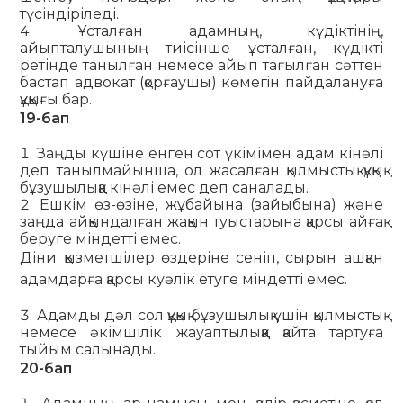
түсіндіріледі.
Ұсталған адамның, күдіктінің,
айыпталушының тиісінше ұсталған, күдікті
ретінде танылған немесе айып тағылған сәттен
бастап адвокат (қорғаушы) көмегiн пайдалануға
құқығы бар.
19-бап
Заңды күшіне енген сот үкімімен адам кінәлі
деп танылмайынша, ол жасалған қылмыстық құқық
бұзушылыққа кінәлі емес деп саналады.
Ешкім өз-өзіне, жұбайына (зайыбына) және
заңда айқындалған жақын туыстарына қарсы айғақ
беруге міндетті емес.
Діни қызметшілер өздеріне сеніп, сырын ашқан
адамдарға қарсы куәлік етуге міндетті емес.
Адамды дәл сол құқық бұзушылық үшін қылмыстық
не­ме­се әкімшілік жауаптылыққа қайта тартуға
тыйым салынады.
20-бап