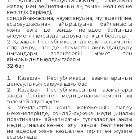
Қазақстан Республикасының азаматына
жалақы мен зейнетақының ең төмен мөлшеріне
кепiлдiк берiледi,
сондай-ақ жасына, науқастануына, мүгедектігіне,
асыраушы­сынан айырылуына байланысты
және өзге де заңды негiздер бойынша
әлеуметтiк қамсыздандыруға кепiлдiк берiледi.
Қазақстан Республикасында ерікті әлеуметтік
сақтан­дыру, өзге де әлеуметтік қамсыздандыру
нысандары, волонтерлік қызмет пен
қайырымдылық қолдау табады.
32-бап
Қазақстан Республикасы азаматтарының
денсаулығын сақтауға құқығы бар.
Қазақстан Республикасының азаматтары
заңда белгiленген медициналық көмекті ақы
төлемей алуға құқылы.
Мемлекеттік және жекеменшiк емдеу
мекемелерiнде, сондай-ақ жеке медициналық
практикамен айналысатын тұлғалардан ақылы
медициналық көмек алу заңда белгiленген
негiздерде және көзделген тәртiппен жүзеге
асырылады.