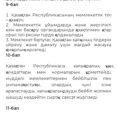
9-бап
Қазақстан Республикасының мемлекеттік тілі
– қазақ тілі.
Мемлекеттік ұйымдарда және жергілікті
өзін-өзі басқару органдарында қазақ тілімен қатар
орыс тілі ресми түрде қолданылады.
Мемлекет біртұтас Қазақстан халқының тілдерін
үйрену және дамыту үшін жағдай жасауға
қамқорлық көрсетеді.
10-бап
Қазақстан Республикасы халықаралық құқық
қағидаттары мен нормаларын құрметтейді,
мүдделі мемлекеттермен бейбітшілік пен
ынтымақтастықты, олардың ішкі ісіне
араласпауды, халықаралық дауды бейбіт жолмен
шешуді көздейтін сыртқы саясат жүргізеді.
11-бап