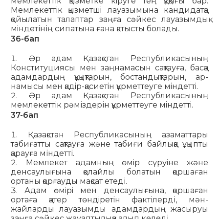
мемлекеттік қызметке кiруге тең құқығы бар.
Мемлекеттік қызметшi лауазымына кандидатқа
қойылатын талаптар заңға сәйкес лауазымдық
мiндетінің сипатына ғана қатысты болады.
36-бап
Әр адам Қазақстан Республикасының
Конституциясы мен заңнамасын сақтауға, басқа
адамдардың құқықтарын, бостандықтарын, ар-
намысы мен қадiр-қасиетiн құрметтеуге мiндеттi.
Әр адам Қазақстан Республикасының
мемлекеттік рәміздерін құрметтеуге мiндеттi.
37-бап
Қазақстан Республикасының азаматтары
табиғатты сақтауға және табиғи байлыққа ұқыпты
қарауға міндетті.
Мемлекет адамның өмiр сүруiне және
денсаулығына қолайлы болатын қоршаған
ортаны қорғауды мақсат етеді.
Адам өмiрi мен денсаулығына, қоршаған
ортаға қатер төндiретiн фактілерді, мән-
жайларды лауазымды адамдардың жасыруы
заңға сәйкес жауаптылыққа алып келеді.