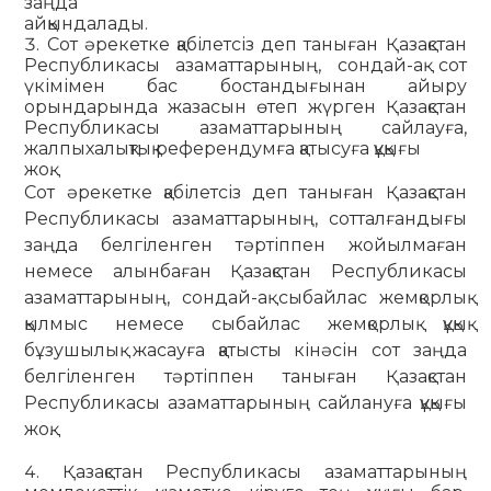
заңда
айқындалады.
Сот әрекетке қабілетсіз деп таныған Қазақстан
Республикасы азаматтарының, сондай-ақ сот
үкімімен бас бостандығынан айыру
орындарында жазасын өтеп жүрген Қазақстан
Республикасы азаматтарының сайлауға,
жалпыхалықтық референдумға қатысуға құқығы
жоқ.
Сот әрекетке қабілетсіз деп таныған Қазақстан
Республи­касы азаматтарының, сотталғандығы
заңда белгіленген тәртіп­пен жойылмаған
немесе алынбаған Қазақстан Республика­сы
азаматтарының, сондай-ақ сыбайлас жемқор­лық
қылмыс немесе сыбайлас жемқорлық құқық
бұзушылық жасауға қа­тыс­ты кінәсін сот заңда
белгіленген тәртіппен таныған Қазақстан
Республикасы азаматтарының сайлануға құқығы
жоқ.
Қазақстан Республикасы азаматтарының