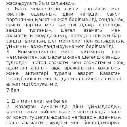
жасақ құруға тыйым салынады.
Басқа мемлекеттің саяси партиясы мен
кәсіптік одағының, діни негіздегі саяси
партияның қызметіне жол берілмейді, сондай-ақ
саяси партия мен кәсіптік одақты шетелдік
заңды тұлғаның, шетел азаматы мен
азаматтығы жоқ адамның, шетелдік қатысуы бар
заңды тұлғаның, шет мемлекет пен халықаралық
ұйымның қаржыландыруына жол берілмейді.
Коммерциялық емес ұйымның шет
мемлекеттен, халықаралық және шетелдік заңды
тұлғадан, шетел азаматы мен азаматтығы жоқ
адамнан алатын ақша қаражатының қозғалысы
және активтері туралы ақпарат Қазақстан
Республикасының заңдарына сәйкес ашық әрі
қолжетімді болуға тиіс.
7-бап
Дін мемлекеттен бөлек.
Қазақстан аумағында діни ұйымдардың
қызметі заңға сәйкес жүзеге асырылады және
ол конституциялық құрылыс негіздерін, адамның
және азаматтың құқықтары мен бостандықтарын