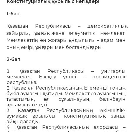
Конституциялық құрылыс негіздері
1-бап
Қазақстан Республикасы – демократиялық,
зайырлы, құқықтық және әлеуметтік мемлекет.
Мемлекеттің ең жоғары құндылығы – адам мен
оның өмірі, құқықтары мен бостандықтары.
2-бап
Қазақстан Республикасы – унитарлы
мемлекет. Басқару үлгісі – президенттік
республика.
Қазақстан Республикасының Егемендігі оның
бүкіл аумағын қамтиды. Мемлекет өз аумағының
тұтастығын, қол сұғылмауын, бөлінбеуін
қамтамасыз етеді.
Қазақстан Республикасының әкімшілік-
аумақтық құрылысы конституциялық заңда
айқындалады.
Қазақстан Республикасының елордасы –