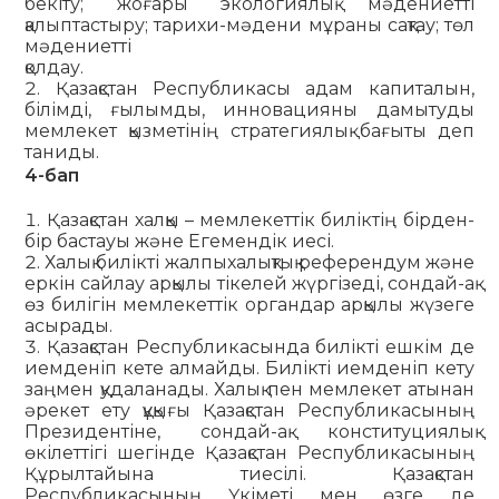
бекіту; жоғары экологиялық мәдениетті
қалыптас­тыру; тарихи-мәдени мұраны сақтау; төл
мәдениетті
қолдау.
Қазақстан Республикасы адам капиталын,
білімді, ғылымды, инновацияны дамытуды
мемлекет қызметінің стратегиялық бағыты деп
таниды.
4-бап
Қазақстан халқы – мемлекеттік биліктің бірден-
бір бастауы және Егемендік иесі.
Халық билікті жалпыхалықтық референдум және
еркін сайлау арқылы тікелей жүргізеді, сондай-ақ
өз билігін мемлекеттік органдар арқылы жүзеге
асырады.
Қазақстан Республикасында билікті ешкім де
иемденіп кете алмайды. Билікті иемденіп кету
заңмен қудаланады. Халық пен мемлекет атынан
әрекет ету құқығы Қазақстан Республикасының
Президентіне, сондай-ақ конституциялық
өкілеттігі шегінде Қазақстан Республикасының
Құрылтайына тиесілі. Қазақстан
Республикасының Үкіметі мен өзге де