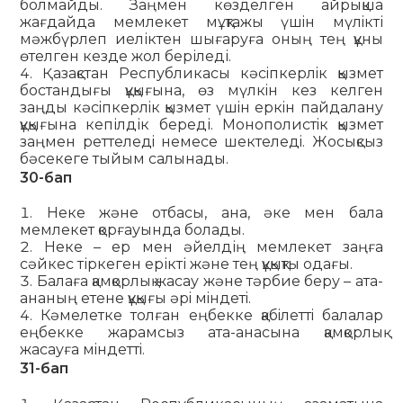
болмайды. Заңмен көзделген айрықша
жағдайда мемлекет мұқтажы үшiн мүлiкті
мәжбүрлеп иеліктен шығаруға оның тең құны
өтелген кезде жол беріледі.
Қазақстан Республикасы кәсiпкерлiк қызмет
бостандығы құқығына, өз мүлкiн кез келген
заңды кәсiпкерлiк қызмет үшiн еркiн пайдалану
құқығына кепілдік береді. Монополистiк қызмет
заңмен реттеледi немесе шектеледi. Жосықсыз
бәсекеге тыйым салынады.
30-бап
Неке және отбасы, ана, әке мен бала
мемлекет қорғауында болады.
Неке – ер мен әйелдің мемлекет заңға
сәйкес тіркеген ерікті және тең құқықты одағы.
Балаға қамқорлық жасау және тәрбие беру – ата-
ананың етене құқығы әрi мiндетi.
Кәмелетке толған еңбекке қабiлеттi балалар
еңбекке жарамсыз ата-анасына қамқорлық
жасауға мiндеттi.
31-бап