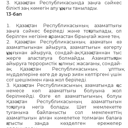
Қазақстан Республикасында заңға сәйкес
біліктi заң көмегін алу құқығы танылады.
13-бап
Қазақстан Республикасының азаматтығы
заңға сәйкес беріледі және тоқтатылады, ол
берілген негізіне қарамастан бiрыңғай және тең.
Қазақстан Республикасының азаматын өз
азаматтығынан айыруға, азаматтығын өзгерту
құқығынан айыруға, сондай-ақ Қазақстаннан тыс
жерге аластатуға болмайды. Азаматтықтан
айыруға террористік қылмыс жасағаны, сондай-
ақ Қазақстан Республикасының ұлттық
мүдделеріне өзге де ауыр зиян келтіргені үшін
сот шешімімен ғана жол беріледі.
Қазақстан Республикасының азаматында қос
немесе көп азаматтығы болуына жол
берілмейді. Өзге ел азаматтығының болуы
Қазақстан Республикасының азаматтығын
тоқтатуға негіз болады. Шет мемлекетте
туғанына байланысты сол мемлекеттің
азаматтығын алған кәмелетке толмаған балаға
қатысты заңда көзделген ережелер