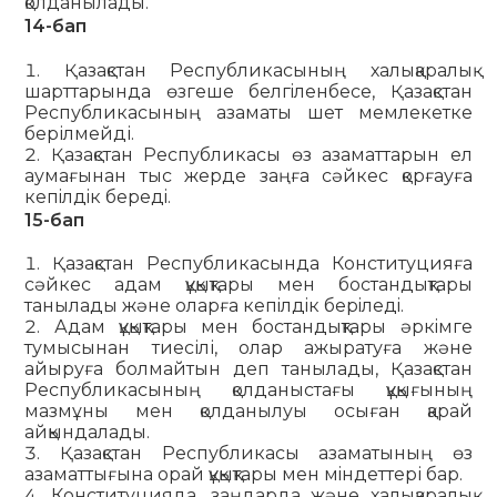
қолданылады.
14-бап
Қазақстан Республикасының халықаралық
шарттарында өзгеше белгiленбесе, Қазақстан
Республикасының азаматы шет мемлекетке
берілмейді.
Қазақстан Республикасы өз азаматтарын ел
аумағынан тыс жерде заңға сәйкес қорғауға
кепiлдiк бередi.
15-бап
Қазақстан Республикасында Конституцияға
сәйкес адам құқықтары мен бостандықтары
танылады және оларға кепiлдiк берiледi.
Адам құқықтары мен бостандықтары әркiмге
тумысынан тиесілі, олар ажыратуға және
айыруға болмайтын деп таны­лады, Қазақстан
Республикасының қолданыстағы құқығының
мазмұны мен қолданылуы осыған қарай
айқындалады.
Қазақстан Республикасы азаматының өз
азаматтығына орай құқықтары мен мiндеттері бар.
Конституцияда, заңдарда және халықаралық