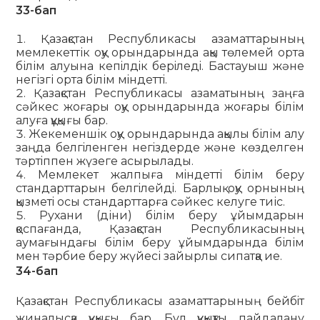
33-бап
Қазақстан Республикасы азаматтарының
мемлекеттік оқу орындарында ақы төлемей орта
білім алуына кепiлдiк берiледi. Бастауыш және
негізгі орта білім мiндеттi.
Қазақстан Республикасы азаматының заңға
сәйкес жоғары оқу орындарында жоғары білім
алуға құқығы бар.
Жекеменшік оқу орындарында ақылы білім алу
заңда белгiленген негiздерде және көзделген
тәртiппен жүзеге асырылады.
Мемлекет жалпыға мiндеттi білім беру
стандарттарын белгiлейдi. Барлық оқу орнының
қызметi осы стандарттарға сәйкес келуге тиіс.
Рухани (діни) білім беру ұйымдарын
қоспағанда, Қазақстан Республикасының
аумағындағы білім беру ұйым­дарында білім
мен тәрбие беру жүйесі зайырлы сипатқа ие.
34-бап
Қазақстан Республикасы азаматтарының бейбiт
жиналысқа құқығы бар. Бұл құқықты пайдалану