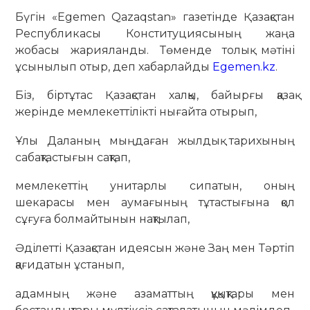
Бүгін «Egemen Qazaqstan» газетінде Қазақстан
Республикасы Конституциясының жаңа
жобасы жарияланды. Төменде толық мәтіні
ұсынылып отыр, деп хабарлайды
Egemen.kz
.
Біз, біртұтас Қазақстан халқы, байырғы қазақ
жерінде мемлекеттілікті нығайта отырып,
Ұлы Даланың мыңдаған жылдық тарихының
сабақтас­тығын сақтап,
мемлекеттің унитарлы сипатын, оның
шекарасы мен аумағының тұтастығына қол
сұғуға болмайтынын нақтылап,
Әділетті Қазақстан идеясын және Заң мен Тәртіп
қағидатын ұстанып,
адамның және азаматтың құқықтары мен