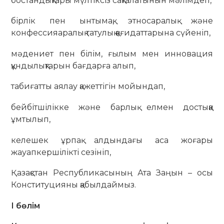
бостандықтары мүлтіксіз сақталатынын мәлімдеп,
бірлік пен ынтымақ, этносаралық және
конфессияаралық татулық қағидаттарына сүйеніп,
мәдениет пен білім, ғылым мен инновация
құндылық­тарын бағдарға алып,
табиғатты аялау қажеттігін мойындап,
бейбітшілікке және барлық елмен достыққа
ұмтылып,
келешек ұрпақ алдындағы аса жоғары
жауапкершілікті сезініп,
Қазақстан Республикасының Ата Заңын – осы
Конституцияны қабылдаймыз.
І бөлім