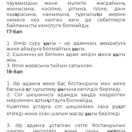
лауазымдық және мүлiктiк жағдайына,
жынысына, нәсiлiне, ұлтына, тіліне, дiни
көзқарасына, нанымына, тұрғылықты жерiне
немесе кез келген өзге де себептерге
байланысты кемсiтуге болмайды.
17-бап
Өмір сүру құқығы – әр адамның ажыратуға
және айыруға болмайтын құқығы.
Ешкімнің өз бетімен адам өмірін қиюға құқығы
жоқ.
Өлім жазасына тыйым салынған.
18-бап
Әр адамға жеке бас бостандығы мен жеке
басына қол сұғылмау құқығына кепілдік беріледі.
Сот шешімінсіз адамды заңда көзделген
мерзімнен артық ұстауға болмайды.
Күзетпен ұстауға сот шешімімен ғана рұқсат
етіледі және оған шағым жасау құқығы беріледі.
Әр адамға ұсталған сәтте бостандығын
шектеу негіздері және оның құқықтары