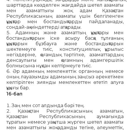
шарттарда көзделген жағдайда шетел азаматы
мен азаматтығы жоқ адам Қазақстан
Республикасының азаматы үшін белгіленген
құқықтар мен бостандықтарды пайдаланады,
сондай-ақ мiндеттерді атқарады.
Адамның және азаматтың құқықтары мен
бостан­дықтарын іске асыру басқа тұлғаның
құқықтарын бұзбауға және бостандықтарын
шектемеуге тиiс, конституциялық құрылыс
негіздеріне, қоғамдық тәртіпке, азаматтардың
денсаулығы мен қоғамның адамгершілік
болмысына нұқсан келтiрмеуге тиiс.
Әр адамның мемлекеттік органның немесе
оның лауазымды адамының заңсыз әрекетімен
келтірілген зиянды мемлекеттен өтетіп алуға
құқығы бар.
16-бап
Заң мен сот алдында бәрi тең.
Қазақстан Республикасының азаматын,
Қазақстан Республикасының аумағында
тұратын немесе уақытша жүрген шетел азаматы
мен азаматтығы жоқ адамды тегiне, әлеуметтiк,