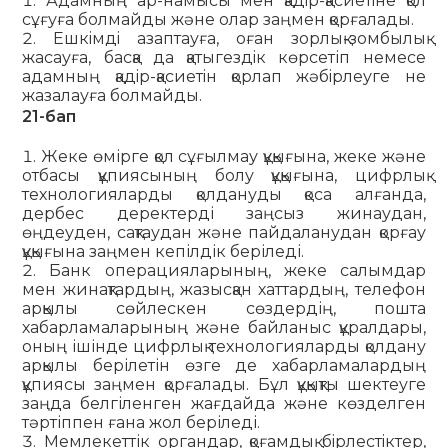
Адамның ар-намысы мен қадiр-қасиетiне қол
сұғуға болмайды және олар заңмен қорғалады.
Ешкiмдi азаптауға, оған зорлық-зомбылық
жасауға, басқа да қатыгездiк көрсетіп немесе
адамның қадiр-қасиетiн қорлап жәбiрлеуге не
жазалауға болмайды.
21-бап
Жеке өмірге қол сұғылмау құқығына, жеке және
отбасы құпиясының болу құқығына, цифрлық
технологияларды қолдануды қоса алғанда,
дербес деректерді заңсыз жинаудан,
өңдеуден, сақтаудан және пайдаланудан қорғау
құқығына заңмен кепілдік беріледі.
Банк операцияларының, жеке салымдар
мен жинақ­тардың, жазысқан хаттардың, телефон
арқылы сөйлескен сөздердің, пошта
хабарламаларының және байланыс құралдары,
оның ішінде цифрлық технологияларды қолдану
арқылы берілетін өзге де хабарламалардың
құпиясы заңмен қорғалады. Бұл құқықты шектеуге
заңда белгіленген жағдайда және көзделген
тәртіппен ғана жол беріледі.
Мемлекеттік органдар, қоғамдық бiрлестiктер,