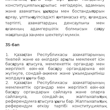
конституциялық құры­лыс негіздерін, адамның
және азаматтың құқықтары мен бостан­дықтарын
қорғау, ұлттық қауіпсіздікті қамтамасыз ету, қоғам­дық
тәртіпті, азаматтардың денсаулығы мен
қоғамның адам­гер­шілік болмысын сақтау
мақсатында заңмен шектелуі мүмкін.
35-бап
Қазақстан Республикасы азаматтарының
тiкелей және өз өкiлдерi арқылы мемлекет iсiн
басқаруға қатысуға, мемлекеттік органдар мен
жергiлiктi өзiн-өзi басқару органдарына өзі
жүгiнуге, сондай-ақ жеке және ұжымдық өтiнiш
жолдауға құқығы бар.
Қазақстан Республикасы азаматтарының
мемлекеттік органдар мен жергiлiктi өзiн-өзi
басқару органдарын сайлауға және оларға
сайлануға, сондай-ақ жалпыхалықтық
референдумға қатысуға құқығы бар. Жалпыхалықтық
референдум өткізу тәртібі конституциялық