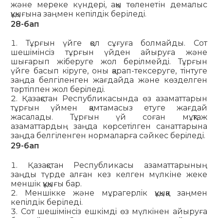
және мереке күндерi, ақы төленетін демалыс
құқығына заңмен кепiлдiк беріледi.
28-бап
Тұрғын үйге қол сұғуға болмайды. Сот
шешiмiнсiз тұрғын үйден айыруға және
шығарып жіберуге жол берiлмейдi. Тұрғын
үйге басып кiруге, оны қарап-тексеруге, тiнтуге
заңда белгіленген жағдайда және көзделген
тәртiппен жол берiледi.
Қазақстан Республикасында өз азаматтарын
тұрғын үймен қамтамасыз етуге жағдай
жасалады. Тұрғын үй соған мұқтаж
азаматтардың заңда көрсетiлген санаттарына
заңда белгіленген нормаларға сәйкес берiледi.
29-бап
Қазақстан Республикасы азаматтарының
заңды түрде алған кез келген мүлкіне жеке
меншiк құқығы бар.
Меншiкке және мұрагерлiк құқыққа заңмен
кепiлдік беріледі.
Сот шешiмiнсiз ешкiмдi өз мүлкiнен айыруға