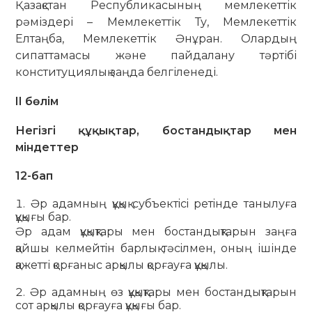
Қазақстан Республикасының мемлекеттік
рәміздері – Мемлекеттік Ту, Мемлекеттік
Елтаңба, Мемлекеттік Әнұран. Олардың
сипаттамасы және пайдалану тәртібі
конституциялық заңда белгіленеді.
II бөлім
Негізгі құқықтар, бостандықтар мен
міндеттер
12-бап
Әр адамның құқық субъектiсi ретiнде танылуға
құқығы бар.
Әр адам құқықтары мен бостандықтарын заңға
қайшы келмейтiн барлық тәсiлмен, оның ішінде
қажетті қорғаныс арқылы қорғауға құқылы.
Әр адамның өз құқықтары мен бостандықтарын
сот арқылы қорғауға құқығы бар.