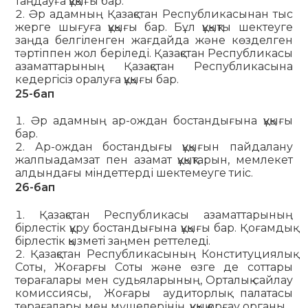
таңдауға құқығы бар.
Әр адамның Қазақстан Республикасынан тыс
жерге шығуға құқығы бар. Бұл құқықты шектеуге
заңда белгіленген жағдайда және көзделген
тәртіппен жол беріледі. Қазақстан Республикасы
азаматтарының Қазақстан Республикасына
кедергiсiз оралуға құқығы бар.
25-бап
Әр адамның ар-ождан бостандығына құқығы
бар.
Ар-ождан бостандығы құқығын пайдалану
жалпыадам­зат пен азамат құқықтарын, мемлекет
алдындағы мiндеттерді шектемеуге тиіс.
26-бап
Қазақстан Республикасы азаматтарының
бiрлестік құру бостандығына құқығы бар. Қоғамдық
бiрлестiк қызметi заңмен реттеледi.
Қазақстан Республикасының Конституциялық
Соты, Жоғарғы Соты және өзге де соттары
төрағалары мен судьяла­рының, Орталық сайлау
комиссиясы, Жоғары аудиторлық палатасы
төрағалары мен мүшелерінің, құқық қорғау орга­ны