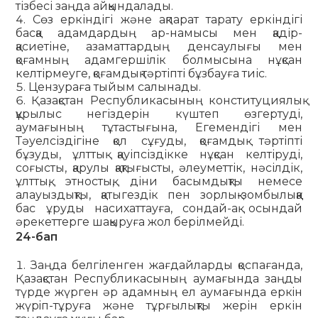
тізбесі заңда айқындалады.
Сөз еркіндігі және ақпарат тарату еркіндігі
басқа адамдардың ар-намысы мен қадір-
қасиетіне, азаматтардың денсаулығы мен
қоғамның адамгершілік болмысына нұқсан
келтірмеуге, қоғамдық тәртіпті бұзбауға тиіс.
Цензураға тыйым салынады.
Қазақстан Республикасының конституциялық
құрылыс негіздерін күштеп өзгертуді,
аумағының тұтастығына, Егемендігі мен
Тәуелсіздігіне қол сұғуды, қоғамдық тәртіпті
бұзуды, ұлттық қауіпсіздікке нұқсан келтіруді,
соғысты, қарулы қақтығысты, әлеуметтік, нәсілдік,
ұлттық, этностық, діни басымдықты немесе
алауыздықты, қатыгездік пен зорлық-зомбылыққа
бас ұруды насихаттауға, сондай-ақ осындай
әрекеттерге шақыруға жол берілмейді.
24-бап
Заңда белгіленген жағдайларды қоспағанда,
Қазақстан Республикасының аумағында заңды
түрде жүрген әр адамның ел аумағында еркiн
жүрiп-тұруға және тұрғылықты жерін еркін