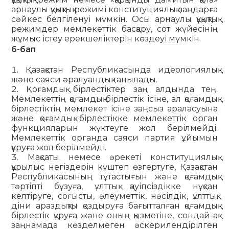
арнаулы құқықтық режимі конституциялық заңдарға
сәйкес белгіленуі мүмкін. Осы арнаулы құқықтық
режимдер мемлекеттік басқару, сот жүйесінің
жұмыс істеу ерекшеліктерін көздеуі мүмкін.
6-бап
Қазақстан Республикасында идеологиялық
және саяси әралуандық танылады.
Қоғамдық бірлестіктер заң алдында тең.
Мемлекеттің қоғамдық бірлестік ісіне, ал қоғамдық
бірлестіктің мемлекет ісіне заңсыз араласуына
және қоғамдық бірлестікке мемлекеттік орган
функцияларын жүктеуге жол берілмейді.
Мемлекеттік органда саяси партия ұйымын
құруға жол берілмейді.
Мақсаты немесе әрекеті конституциялық
құрылыс негіздерін күштеп өзгертуге, Қазақстан
Республикасының тұтастығын және қоғамдық
тәртіпті бұзуға, ұлттық қауіпсіздікке нұқсан
келтіруге, соғысты, әлеуметтік, нәсілдік, ұлттық,
діни араздықты қоздыруға бағытталған қоғамдық
бірлестік құруға және оның қызметіне, сондай-ақ
заңнамада көзделмеген әскерилендірілген