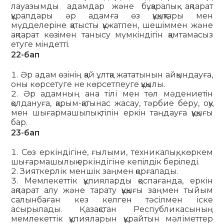
лауазымды адамдар және бұқаралық ақпарат
құралдары әр адамға өз құқықтары мен
мүдделерiне қатысты құжатпен, шешiммен және
ақпарат көзiмен танысу мүмкiндiгiн қамтамасыз
етуге мiндеттi.
22-бап
Әр адам өзiнiң қай ұлтқа жататынын айқындауға,
оны көрсетуге не көрсетпеуге құқылы.
Әр адамның ана тілі мен төл мәдениетiн
қолдануға, қарым-қатынас жасау, тәрбие беру, оқу
мен шығармашылық тілін еркiн таңдауға құқығы
бар.
23-бап
Сөз еркіндігіне, ғылыми, техникалық, көркем
шығармашылық еркіндігіне кепiлдiк берiледi.
Зияткерлік меншік заңмен қорғалады.
Мемлекеттік құпияларды қоспағанда, еркін
ақпарат алу және тарату құқығы заңмен тыйым
салынбаған кез келген тәсілмен іске
асырылады. Қазақстан Республикасының
мемлекеттік құпияларын құрайтын мәліметтер