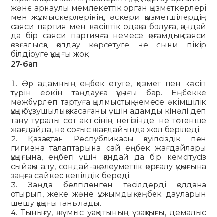
және арнаулы мемлекеттік орган қызметкерлері
мен жұмыс­керлерінің, әскери қызметшілердің
саяси партия мен кәсіптік одақта болуға, қандай
да бір саяси партияға немесе қоғамдық-саяси
қозғалысқа қолдау көрсетуге не сыни пікір
білдіруге құқығы жоқ.
27-бап
Әр адамның еңбек етуге, қызмет пен кәсіп
түрін еркін таңдауға құқығы бар. Еңбекке
мәжбүрлеп тартуға қылмыстық немесе әкімшілік
құқық бұзушылық жасағаны үшін адамды кінәлі деп
тану туралы сот актісінің негізінде, не төтенше
жағдайда, не соғыс жағдайында жол беріледі.
Қазақстан Республикасы қауiпсiздiк пен
гигиена талаптарына сай еңбек жағдайлары
құқығына, еңбегi үшiн қандай да бiр кемсiтусiз
сыйақы алу, сондай-ақ әлеуметтiк қорғалу құқығына
заңға сәйкес кепілдік береді.
Заңда белгіленген тәсiлдерді қолдана
отырып, жеке және ұжымдық еңбек дауларын
шешу құқығы танылады.
Тынығу, жұмыс уақытының ұзақтығы, демалыс