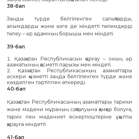
38-бап
Заңды түрде белгiленген салықтарды,
алымдарды және өзге де мiндеттi төлемдердi
төлеу – әр адамның борышы мен мiндетi.
39-бап
Қазақстан Республикасын қорғау – оның әр
азаматының қасиеттi парызы мен мiндетi.
Қазақстан Республикасының азаматтары
әскери қызметті заңда белгiленген түрде және
көзделген тәртiппен өткереді.
40-бап
Қазақстан Республикасының азаматтары тарихи
және мәдени мұраның сақталуына қамқор болуға,
тарих пен мәдениет ескерткiштерiне ұқыпты
қарауға мiндеттi.
41-бап