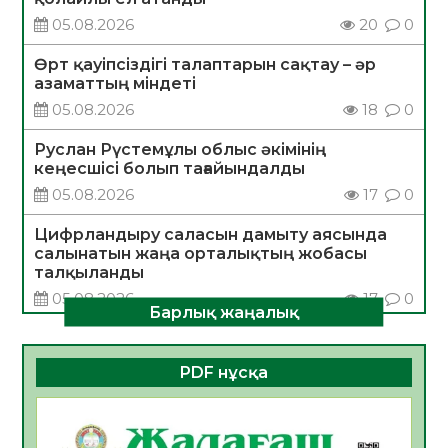
05.08.2026
20
0
Өрт қауіпсіздігі талаптарын сақтау – әр
азаматтың міндеті
05.08.2026
18
0
Руслан Рүстемұлы облыс әкімінің
кеңесшісі болып тағайындалды
05.08.2026
17
0
Цифрландыру саласын дамыту аясында
салынатын жаңа орталықтың жобасы
талқыланды
05.08.2026
17
0
Барлық жаңалық
Алғашқы цифрлық жасанды интеллект
құралдарының таныстырылымы өтті
PDF нұсқа
05.08.2026
18
0
Қазақстандықтардың 72,3%-ы жаңа
Құрылтай үшін дауыс беруге дайын