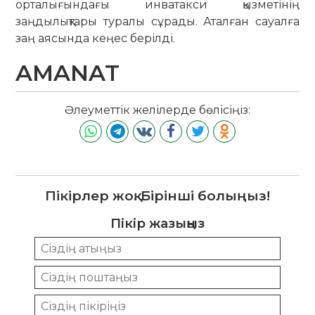
орталығындағы инватакси қызметінің
заңдылықтары туралы сұрады. Аталған сауалға
заң аясында кеңес берілді.
AMANAT
Әлеуметтік желілерде бөлісіңіз:
Пікірлер жоқ. Бірінші болыңыз!
Пікір жазыңыз