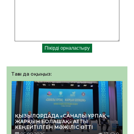
Тағы да оқыңыз:
ҚЫЗЫЛОРДАДА «САНАЛЫ ҰРПАҚ –
ЖАРҚЫН БОЛАШАҚ» АТТЫ
КЕҢЕЙТІЛГЕН МӘЖІЛІС ӨТТІ