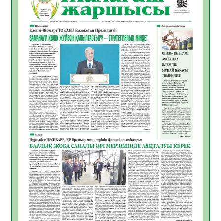
05.08.2026
19
0
ӘРБІР ДАУЫС – ҚОҒАМ ДАМУЫНА
ҚОСЫЛҒАН ҮЛЕС
05.08.2026
26
0
ҚҰРЫЛТАЙ САЙЛАУЫ – БІРЛІК ПЕН
ЖАУАПКЕРШІЛІККЕ БАСТАЙТЫН ҚАДАМ
05.08.2026
24
0
Мектептен – Ұлттық ұлан сапына
04.08.2026
34
0
Үкіметтік емес ұйымдарға арналған
сыйлықақы конкурсына өтінім қабылдау
басталды
04.08.2026
38
0
Үкіметте Президенттің отандық тауарды
қолдау жөніндегі тапсырмаларының
жүзеге асырылу барысы қаралуда