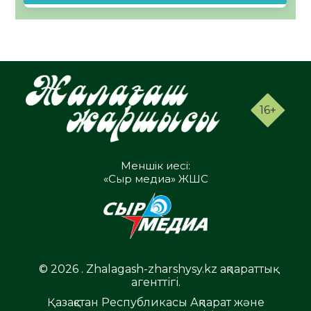
16+
Меншік иесі:
«Сыр медиа» ЖШС
© 2026 . Zhalagash-zharshysy.kz ақпараттық
агенттігі.
Қазақстан Республикасы Ақпарат және