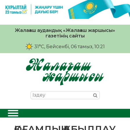
Жалағаш аудандық «Жалағаш жаршысы»
газетінің сайты
31°C
, Бейсенбі, 06 тамыз, 10:21
ҚОҒАМДЫҚ ҚАБЫЛДАУ