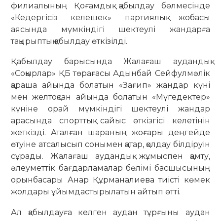
филиалының Қоғамдық қабылдау бөлмесінде
«Кедергісіз келешек» партиялық жобасы
аясында мүмкіндігі шектеулі жандарға
тақырыптық қабылдау өткізілді.
Қабылдау барысында Жалағаш аудандық
«Соқырлар» ҚБ төрағасы Адынбай Сейфулмәлік
қараша айында болатын «Зағип» жандар күні
мен желтоқсан айында болатын «Мүгедектер»
күніне орай мүмкіндігі шектеулі жандар
арасында спорттық сайыс өткізгісі келетінін
жеткізді. Аталған шараның жоғары деңгейде
өтуіне атсалысып сонымен қатар, қолдау білдіруін
сұрады. Жалағаш аудандық жұмыспен қамту,
әлеуметтік бағдарламалар бөлімі басшысының
орынбасары Анар Құрманалиева тиісті көмек
жолдары ұйымдастырылатын айтып өтті.
Ал қабылдауға келген аудан тұрғыны аудан