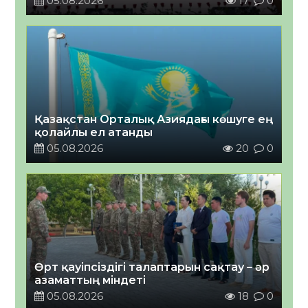
05.08.2026
17
0
Қазақстан Орталық Азиядағы көшуге ең
қолайлы ел атанды
05.08.2026
20
0
Өрт қауіпсіздігі талаптарын сақтау – әр
азаматтың міндеті
05.08.2026
18
0