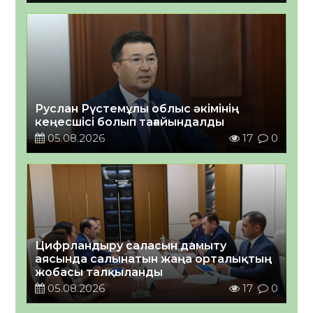
Руслан Рүстемұлы облыс әкімінің
кеңесшісі болып тағайындалды
05.08.2026
17
0
Цифрландыру саласын дамыту
аясында салынатын жаңа орталықтың
жобасы талқыланды
05.08.2026
17
0