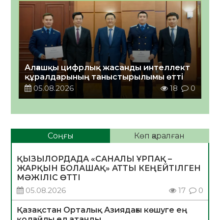
Алғашқы цифрлық жасанды интеллект
құралдарының таныстырылымы өтті
05.08.2026
18
0
Соңғы
Көп қаралған
ҚЫЗЫЛОРДАДА «САНАЛЫ ҰРПАҚ –
ЖАРҚЫН БОЛАШАҚ» АТТЫ КЕҢЕЙТІЛГЕН
МӘЖІЛІС ӨТТІ
05.08.2026
17
0
Қазақстан Орталық Азиядағы көшуге ең
қолайлы ел атанды