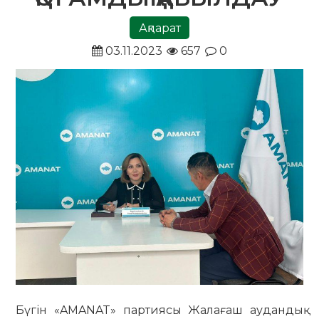
Ақпарат
03.11.2023
657
0
Бүгін «AMANAT» партиясы Жалағаш аудандық