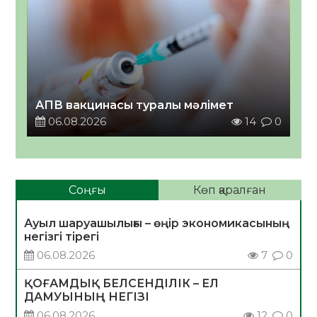
АПВ вакцинасы туралы мәлімет
06.08.2026
14
0
Соңғы
Көп қаралған
Ауыл шаруашылығы – өңір экономикасының
негізгі тірегі
06.08.2026
7
0
ҚОҒАМДЫҚ БЕЛСЕНДІЛІК – ЕЛ
ДАМУЫНЫҢ НЕГІЗІ
06.08.2026
12
0