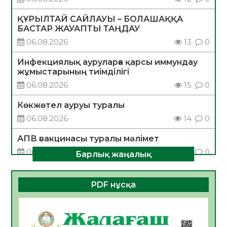
ҚҰРЫЛТАЙ САЙЛАУЫ – БОЛАШАҚҚА
БАСТАР ЖАУАПТЫ ТАҢДАУ
06.08.2026
13
0
Инфекциялық ауруларға қарсы иммундау
жұмыстарының тиімділігі
06.08.2026
15
0
Көкжөтел ауруы туралы
06.08.2026
14
0
АПВ вакцинасы туралы мәлімет
06.08.2026
14
0
Барлық жаңалық
Open Air: Қызылорда облысы полиция
департаменті 20 мыңнан астам
PDF нұсқа
көрерменнің қауіпсіздігін қамтамасыз етті
06.08.2026
17
0
ҚЫЗЫЛОРДАДА «САНАЛЫ ҰРПАҚ –