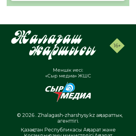
16+
Меншік иесі:
«Сыр медиа» ЖШС
© 2026 . Zhalagash-zharshysy.kz ақпараттық
агенттігі.
Қазақстан Республикасы Ақпарат және
Қоғамдық даму министрлігі,Ақпарат