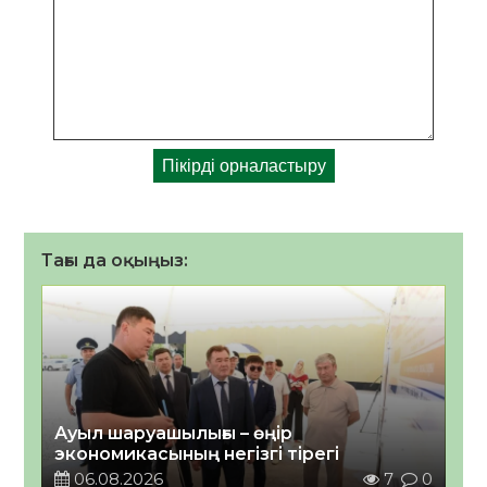
Тағы да оқыңыз:
Ауыл шаруашылығы – өңір
экономикасының негізгі тірегі
06.08.2026
7
0