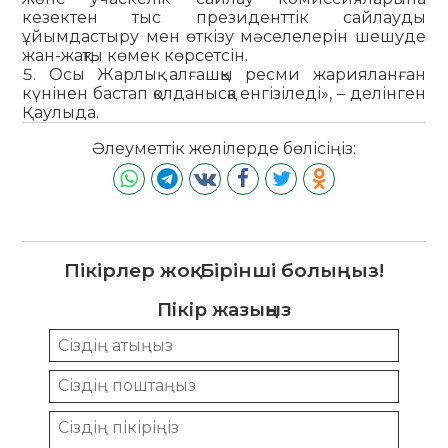
кезектен тыс президенттік сайлауды
ұйымдастыру мен өткізу мәселелерін шешуде
жан-жақты көмек көрсетсін.
Осы Жарлық алғашқы ресми жарияланған
күнінен бастап қолданысқа енгізіледі», – делінген
Қаулыда.
Әлеуметтік желілерде бөлісіңіз:
Пікірлер жоқ. Бірінші болыңыз!
Пікір жазыңыз