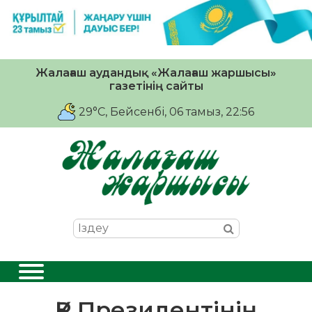
Жалағаш аудандық «Жалағаш жаршысы»
газетінің сайты
29°C
, Бейсенбі, 06 тамыз, 22:56
ҚР Президентінің