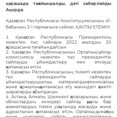
қарашада тағайындалды, деп хабарлайды
Ақорда.
Қазақстан Республикасы Конституциясының 41-
бабының 3-1-тармағына сәйкес ҚАУЛЫ ЕТЕМІН:
Қазақстан Республикасы Президентінің
кезектен тыс сайлауы 2022 жылдың 20
қарашасына тағайындалсын.
Қазақстан Республикасының Орталық сайлау
комиссиясы кезектен тыс президенттік
сайлауды ұйымдастыру мен өткізуді
қамтамасыз етсін.
Қазақстан Республикасының Үкіметі кезектен
тыс президенттік сайлауды
ұйымдастырушылық, материалдық-техникалық
және қаржылық қамтамасыз ету жөніндегі қажетті
шараларды қабылдасын.
Астана, Алматы, Шымкент қалаларының және
облыстардың әкімдері сайлау құқығы бар
азаматтардың тізімін уақытында жасауды және
дұрыстығын қамтамасыз етсін, Орталық, аумақтық
және учаскелік сайлау комиссияларына