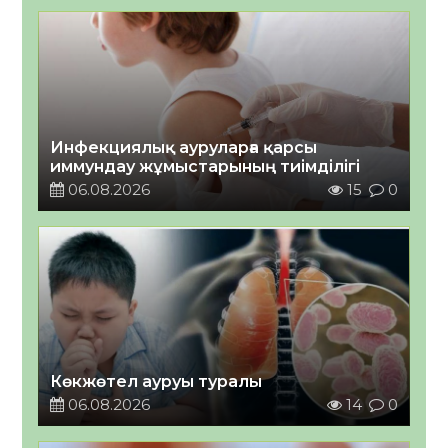
Инфекциялық ауруларға қарсы
иммундау жұмыстарының тиімділігі
06.08.2026
15
0
Көкжөтел ауруы туралы
06.08.2026
14
0