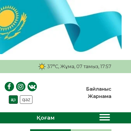
37°C
, Жұма, 07 тамыз, 17:57
Байланыс
Жарнама
қаз
qaz
Қоғам