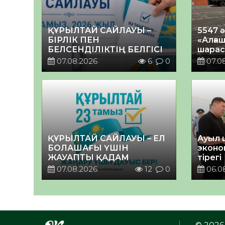
ҚҰРЫЛТАЙ САЙЛАУЫ –
5547 
БІРЛІК ПЕН
«Алғаш
БЕЛСЕНДІЛІКТІҢ БЕЛГІСІ
шарас
07.08.2026
6
0
07.0
ҚҰРЫЛТАЙ САЙЛАУЫ – ЕЛ
Ауыл 
БОЛАШАҒЫ ҮШІН
эконо
ЖАУАПТЫ ҚАДАМ
тірегі
07.08.2026
12
0
06.0