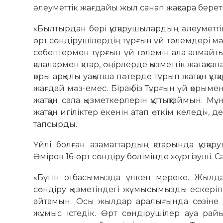
әлеуметтік жағдайы жыл санап жақсара береті
«Былтырдан бері құтқарушылардың әлеуметті
өрт сөндірушілердің тұрғын үй төлемдері мәсел
себептермен тұрғын үй төлемін ала алмай­ты
қалалармен қатар, өңірлерде қызметтік жатақ
қоры арқылы уақытша пәтерде тұрып жатқан құт
жағдай мәз-емес. Бірақ біз Тұрғын үй қорым
жатқан сала қызметкерлерін құттықтаймын.
жатқан игіліктер екенін атап өткім келеді», 
тапсырды.
Үйлі болған азаматтардың қатарында құтқа
Әміров 16-өрт сөндіру бөлімінде жүргізуші. 
«Бүгін отбасымызда үлкен мереке. Жылдар
сөндіру қызметіндегі жұмысымызды ескеріп, 
айтамын. Осы жылдар аралығында сөзіне де
жұмыс істедік. Өрт сөндірушілер ауа райы