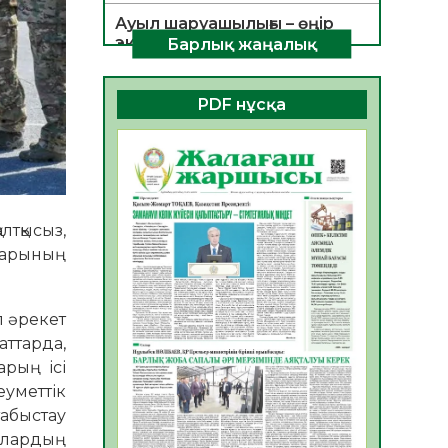
Ауыл шаруашылығы – өңір
экономикасының негізгі
Барлық жаңалық
тірегі
06.08.2026
26
0
PDF нұсқа
ҚОҒАМДЫҚ БЕЛСЕНДІЛІК –
ЕЛ ДАМУЫНЫҢ НЕГІЗІ
06.08.2026
24
0
ҚҰРЫЛТАЙ САЙЛАУЫ –
лтқысыз,
БОЛАШАҚҚА БАСТАР
ЖАУАПТЫ ТАҢДАУ
ндарының
06.08.2026
27
0
Инфекциялық ауруларға
 әре­кет
қарсы иммундау
аттарда,
жұмыстарының тиімділігі
арың ісі
06.08.2026
28
0
еуметтік
табыстау
Көкжөтел ауруы туралы
ылардың
06.08.2026
25
0