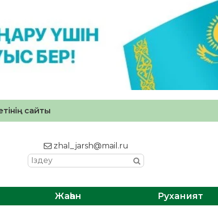
тінің сайты
zhal_jarsh@mail.ru
Жаһан
Руханият