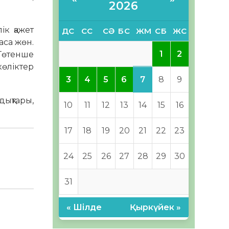
2026
ік қажет
ДС
СС
СӘ
БС
ЖМ
СБ
ЖС
аса жөн.
1
2
 Төтенше
лік­тер
7
3
4
5
6
8
9
дықтары,
10
11
12
13
14
15
16
17
18
19
20
21
22
23
24
25
26
27
28
29
30
31
« Шілде
Қыркүйек »