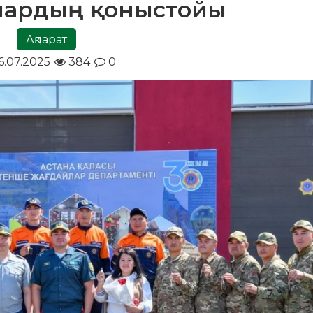
лардың қоныстойы
Ақпарат
6.07.2025
384
0