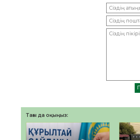
Тағы да оқыңыз: