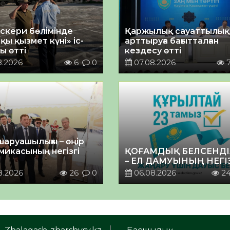
әскери бөлімінде
Қаржылық сауаттылы
қы қызмет күні» іс-
арттыруға бағытталған
ы өтті
кездесу өтті
8.2026
6
0
07.08.2026
шаруашылығы – өңір
микасының негізгі
ҚОҒАМДЫҚ БЕЛСЕНДІ
– ЕЛ ДАМУЫНЫҢ НЕГІ
8.2026
26
0
06.08.2026
2