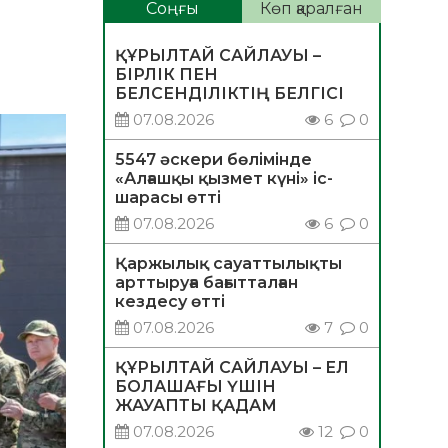
Соңғы
Көп қаралған
ҚҰРЫЛТАЙ САЙЛАУЫ –
БІРЛІК ПЕН
БЕЛСЕНДІЛІКТІҢ БЕЛГІСІ
07.08.2026
6
0
5547 әскери бөлімінде
«Алғашқы қызмет күні» іс-
шарасы өтті
07.08.2026
6
0
Қаржылық сауаттылықты
арттыруға бағытталған
кездесу өтті
07.08.2026
7
0
ҚҰРЫЛТАЙ САЙЛАУЫ – ЕЛ
БОЛАШАҒЫ ҮШІН
ЖАУАПТЫ ҚАДАМ
07.08.2026
12
0