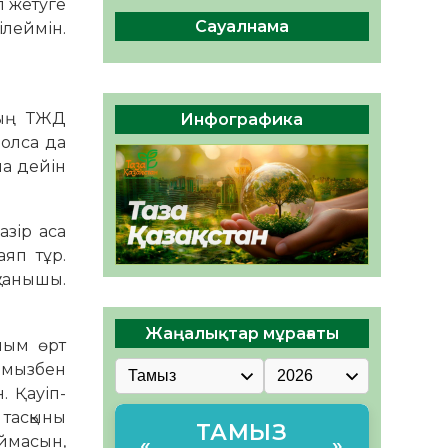
л жетуге
сақтау – әр азаматтың
міндеті
Сауалнама
ілеймін.
05.08.2026
39
0
Руслан Рүстемұлы облыс
әкімінің кеңесшісі болып
ның ТЖД
Инфографика
тағайындалды
болса да
05.08.2026
37
0
на дейін
азір аса
яп тұр.
қуанышы.
Жаңалықтар мұрағаты
йым өрт
сымызбен
. Қауіп-
 тасқыны
ТАМЫЗ
аймасын,
«
»