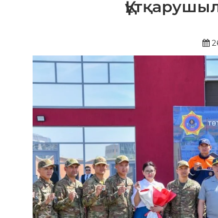
Құтқарушы
2