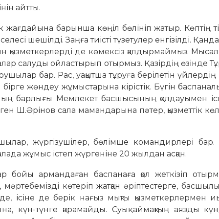
нін айтты.
к жағдайына барынша көңіл бөлініп жатыр. Көптің т
есі шешілді. Заңға тиісті түзету­лер енгізілді. Қанда
н қызметкерлерді де көмексіз қалдыр­маймыз. Мысалы,
ханалар салуды ойластырып отырмыз. Қазірдің өзінде Т
қарушылар бар. Рас, уақытша тұруға берілетін үйлердің
ен бірге жөндеу жұмыстарына кірістік. Бүгін баспана
 Мұның барлығы Мемлекет басшысының қолдауымен і
деген Ш.Әрінов сала мамандарына пәтер, қызметтік көлі
рушылар, жүргізушілер, бөлімше командирлері бар
Салада жұмыс істеп жүргеніне 20 жылдан асқан.
 бойы армандаған бас­панаға қол жеткізіп отырм
мәртебемізді көтеріп жатқан әріптестерге, басшылық
, ісіне де берік нағыз мықты қызмет­керлермен иы
на, күн-түнге қарамайды. Суық аймақтың аязды күн