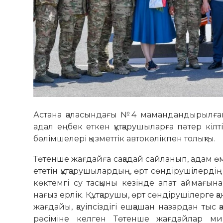
Астана қаласындағы №4 мамандандырылған ө
адал еңбек еткен құтқарушыларға пәтер кіл
бөлімшелері қызметтік автокөлікпен толықты.
Төтенше жағдайға сақадай сайланып, адам өмі
ететін құтқарушылардың, өрт сөн­дірушілерді
көктемгі су тасқыны кезінде апат аймағын
нағыз ерлік. Құтқарушы, өрт сөндірушілерге 
жағдайы, қауіпсіздігі ешқашан назардан тыс 
рәсіміне келген Төтенше жағдайлар мин