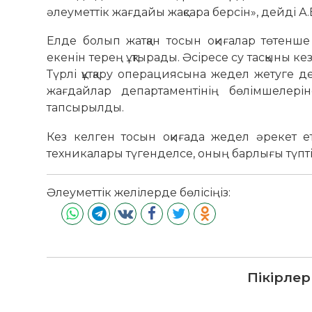
әлеуметтік жағдайы жақсара берсін», дейді А.
Елде болып жатқан тосын оқиғалар төтенше
екенін терең ұқтырады. Әсіресе су тасқыны кез
Түрлі құтқа­ру операциясына жедел жетуге 
жағдайлар депар­тамен­тінің бөлімшелері
тапсырылды.
Кез келген тосын оқиғада жедел әрекет ет
техникалары түгенделсе, оның барлығы түптің
Әлеуметтік желілерде бөлісіңіз:
Пікірлер