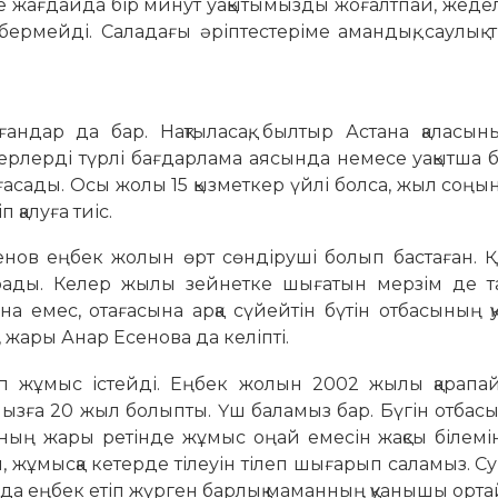
нше жағдайда бір минут уақытымызды жоғалтпай, жеде
бермейді. Саладағы әріптестеріме амандық, саулық т
ғандар да бар. Нақтыласақ, был­тыр Астана қаласы
керлерді түрлі бағдарлама аясында немесе уақытша 
асады. Осы жолы 15 қызметкер үйлі болса, жыл соңы
 қалуға тиіс.
сенов еңбек жолын өрт сөндіруші болып бастаған. Қ
рады. Келер жылы зейнетке шығатын мерзім де та
на емес, отағасына арқа сүйейтін бүтін отбасының 
ы, жары Анар Есенова да келіпті.
п жұмыс істейді. Еңбек жолын 2002 жылы қарапа
мызға 20 жыл болыпты. Үш баламыз бар. Бүгін отба
ының жары ретінде жұмыс оңай емесін жақсы білемін
н, жұмысқа кетерде тілеуін тілеп шығарып саламыз. Су
ада еңбек етіп жүрген барлық маманның қуанышы орт