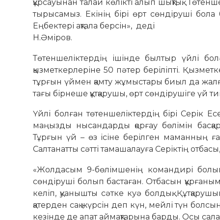
құрсауынан талай көлікті алып шықтық. Төте
тырысамыз. Екінің бірі өрт сөндіруші бола 
Еңбектері ақтала берсін», деді
Н.Әміров.
Төтеншеліктердің ішінде былтыр үйлі бол
қызметкерлеріне 50 пәтер беріліпті. Қызмет
тұрғын үймен қамту жұмыстары биыл да жалғ
тағы бірнеше құтқарушы, өрт сөндірушіге үй тиіп
Үйлі болған төтеншеліктердің бірі Серік Е
маңызды нысандарды қорғау бөлімін басқа
Тұрғын үй – өз ісіне берілген маманның ға
Салтанатты сәтті тамашалауға Серіктің отбас
«Жолдасым 9-бөлімшенің командирі болы
сөндіруші болып бастаған. Отбасын құрғаны
келіп, қуанышты сәтке куә болдық. Құтқаруш
қатерден сақ жүрсін деп күн, мейлі түн болсы
кезінде де апат аймақтарына барды. Осы сал