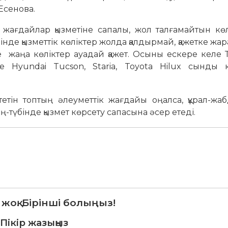
Есенова.
 жағдайлар қызметіне сапалы, жол талғамайтын көл
ін­де қызметтік көліктер жолда қал­дыр­май, қажетке жар
де жаңа көліктер ауадай қажет. Осыны еске­ре келе
не Hyundai Tucson, Staria, Toyota Hilux сынды кө
етін топтың әлеуметтік жағдайы оңалса, құрал-жаб
-түбінде қызмет көрсету сапасына әсер етеді.
 жоқ. Бірінші болыңыз!
Пікір жазыңыз