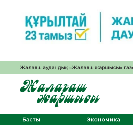
Жалағаш аудандық «Жалағаш жаршысы» газе
Басты
Экономика