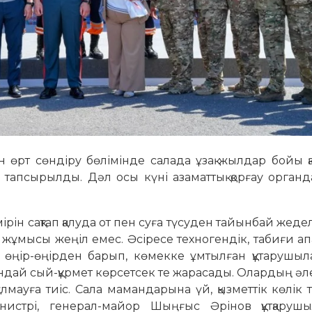
рт сөндіру бөлімінде салада ұзақ жылдар бойы қа
ті тапсырылды. Дәл осы күні азаматтық қорғау орга
рін сақтап қалуда от пен суға түсуден тайынбай жедел
ң жұмысы жеңіл емес. Әсіресе техногендік, табиғи ап
а өңір-өңірден барып, көмекке ұмтылған құтарушыл
қандай сый-құрмет көрсетсек те жарасады. Олардың әл
қалмауға тиіс. Сала мамандарына үй, қызметтік көлік 
истрі, генерал-майор Шыңғыс Әрінов құтқа­руш