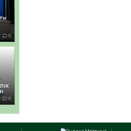
қты
7
0
ЛІК
ЗІ
4
0