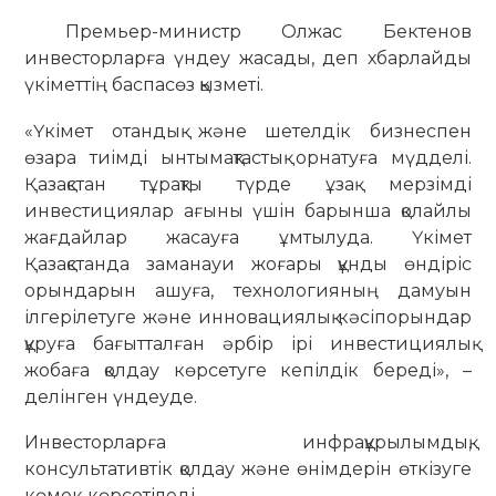
Премьер-министр Олжас Бектенов
инвесторларға үндеу жасады, деп хбарлайды
үкіметтің баспасөз қызметі.
«Үкімет отандық және шетелдік бизнеспен
өзара тиімді ынтымақтастық орнатуға мүдделі.
Қазақстан тұрақты түрде ұзақ мерзімді
инвестициялар ағыны үшін барынша қолайлы
жағдайлар жасауға ұмтылуда. Үкімет
Қазақстанда заманауи жоғары құнды өндіріс
орындарын ашуға, технологияның дамуын
ілгерілетуге және инновациялық кәсіпорындар
құруға бағытталған әрбір ірі инвестициялық
жобаға қолдау көрсетуге кепілдік береді», –
делінген үндеуде.
Инвесторларға инфрақұрылымдық,
консультативтік қолдау және өнімдерін өткізуге
көмек көрсетіледі.