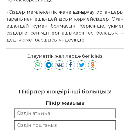
«Сіздер мемлекеттік және құқық қорғау органдары
тарапынан ешқандай қысым көрмейсіздер. Оған
ешқандай күмән болмасын. Керісінше, үкімет
сіздерге сенімді әрі ашық әріптес болады», –
деді үкімет басшысы үндеуінде.
Әлеуметтік желілерде бөлісіңіз:
Пікірлер жоқ. Бірінші болыңыз!
Пікір жазыңыз