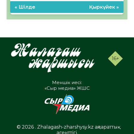
« Шілде
Қыркүйек »
16+
Меншік иесі:
«Сыр медиа» ЖШС
© 2026 . Zhalagash-zharshysy.kz ақпараттық
агенттігі.