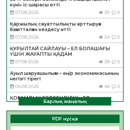
күні» іс-шарасы өтті
07.08.2026
30
0
Қаржылық сауаттылықты арттыруға
бағытталған кездесу өтті
07.08.2026
34
0
ҚҰРЫЛТАЙ САЙЛАУЫ – ЕЛ БОЛАШАҒЫ
ҮШІН ЖАУАПТЫ ҚАДАМ
07.08.2026
38
0
Ауыл шаруашылығы – өңір экономикасының
негізгі тірегі
06.08.2026
46
0
ҚОҒАМДЫҚ БЕЛСЕНДІЛІК – ЕЛ
Барлық жаңалық
ДАМУЫНЫҢ НЕГІЗІ
06.08.2026
44
0
PDF нұсқа
ҚҰРЫЛТАЙ САЙЛАУЫ – БОЛАШАҚҚА
БАСТАР ЖАУАПТЫ ТАҢДАУ