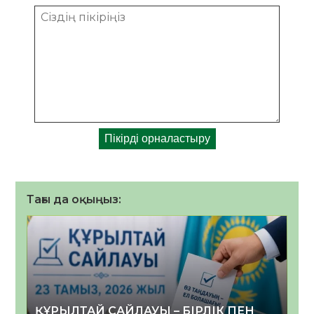
Тағы да оқыңыз:
ҚҰРЫЛТАЙ САЙЛАУЫ – БІРЛІК ПЕН