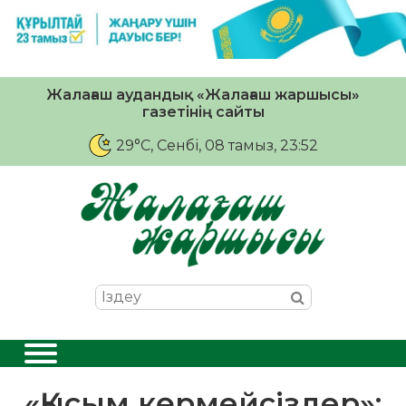
Жалағаш аудандық «Жалағаш жаршысы»
газетінің сайты
29°C
, Сенбі, 08 тамыз, 23:52
«Қысым көрмейсіздер»: