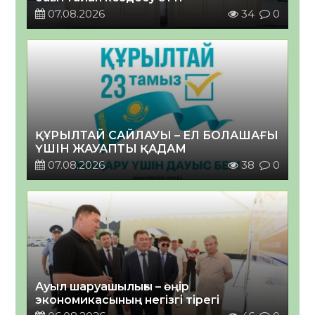
07.08.2026
34
0
ҚҰРЫЛТАЙ САЙЛАУЫ – ЕЛ БОЛАШАҒЫ
ҮШІН ЖАУАПТЫ ҚАДАМ
07.08.2026
38
0
Ауыл шаруашылығы – өңір
экономикасының негізгі тірегі