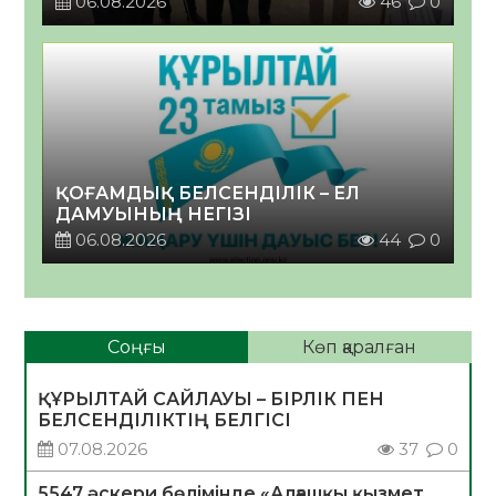
06.08.2026
46
0
ҚОҒАМДЫҚ БЕЛСЕНДІЛІК – ЕЛ
ДАМУЫНЫҢ НЕГІЗІ
06.08.2026
44
0
Соңғы
Көп қаралған
ҚҰРЫЛТАЙ САЙЛАУЫ – БІРЛІК ПЕН
БЕЛСЕНДІЛІКТІҢ БЕЛГІСІ
07.08.2026
37
0
5547 әскери бөлімінде «Алғашқы қызмет