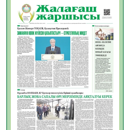
06.08.2026
45
0
Инфекциялық ауруларға қарсы иммундау
жұмыстарының тиімділігі
06.08.2026
48
0
Көкжөтел ауруы туралы
06.08.2026
44
0
АПВ вакцинасы туралы мәлімет
06.08.2026
43
0
Open Air: Қызылорда облысы полиция
департаменті 20 мыңнан астам
көрерменнің қауіпсіздігін қамтамасыз етті
06.08.2026
57
0
ҚЫЗЫЛОРДАДА «САНАЛЫ ҰРПАҚ –
ЖАРҚЫН БОЛАШАҚ» АТТЫ КЕҢЕЙТІЛГЕН
МӘЖІЛІС ӨТТІ
05.08.2026
57
0