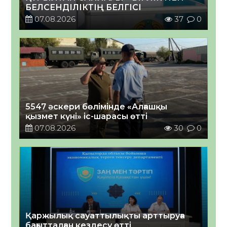
БЕЛСЕНДІЛІКТІҢ БЕЛГІСІ
07.08.2026
37
0
5547 әскери бөлімінде «Алғашқы
қызмет күні» іс-шарасы өтті
07.08.2026
30
0
Қаржылық сауаттылықты арттыруға
бағытталған кездесу өтті