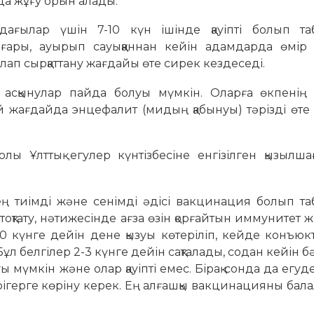
да жұғу орын алады.
ағылар үшін 7-10 күн ішінде қауіпті болып та
ғары, ауырып сауыққаннан кейін адамдарда өмір
ап сырқаттану жағдайы өте сирек кездеседі.
асқынулар пайда болуы мүмкін. Оларға өкпенің 
 кей жағдайда энцефалит (мидың қабынуы) тәрізді өте
лы Ұлттық егулер күнтізбесіне енгізілген қызылша
ң тиімді және сенімді әдісі вакцинация болып та
тату, нәтижесінде ағза өзін қорғайтын иммунитет 
0 күнге дейін дене қызуы көтеріліп, кейде конъюк
л белгілер 2-3 күнге дейін сақталады, содан кейін бә
 мүмкін және олар қауіпті емес. Бірақ сонда да егуд
дәрігерге көріну керек. Ең алғашқы вакцинацияны бала