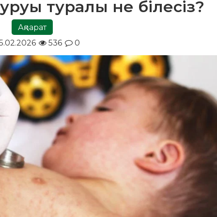
ауруы туралы не білесіз?
Ақпарат
5.02.2026
536
0