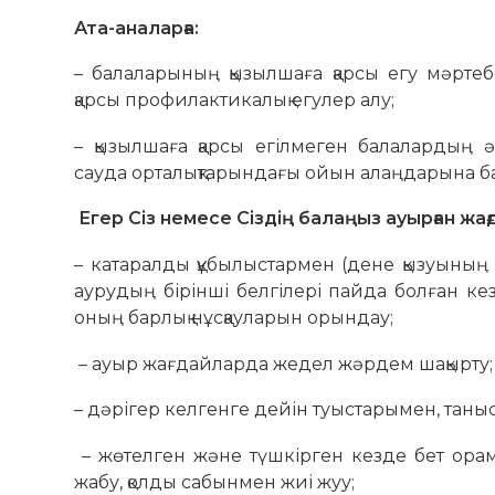
Ата-аналарға:
– балаларының қызылшаға қарсы егу мәрте
қарсы профилактикалық егулер алу;
– қызылшаға қарсы егілмеген балалардың ә
сауда орталықтарындағы ойын алаңдарына б
Егер Сіз немесе Сіздің балаңыз ауырған жағ
– катаралды құбылыстармен (дене қызуының к
аурудың бірінші белгілері пайда болған ке
оның барлық нұсқауларын орындау;
– ауыр жағдайларда жедел жәрдем шақырту;
– дәрігер келгенге дейін туыстарымен, тан
– жөтелген және түшкірген кезде бет ор
жабу, қолды сабынмен жиі жуу;