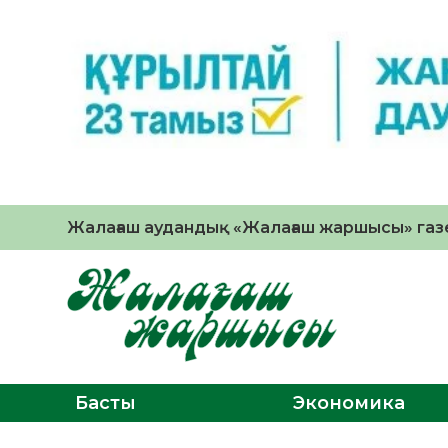
Жалағаш аудандық «Жалағаш жаршысы» газе
Басты
Экономика