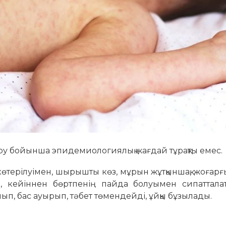
уру бойынша эпидемиологиялық жағдай тұрақты емес.
көтерілуімен, шырышты көз, мұрын жұтқыншақ, жоғар
, кейіннен бөртпенің пайда болуымен сипатталат
ып, бас ауырып, тәбет төмендейді, ұйқы бұзылады.