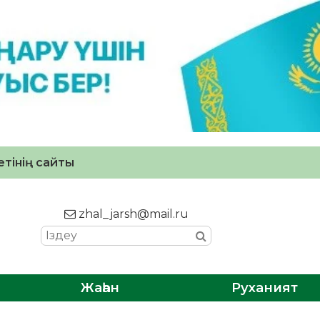
тінің сайты
zhal_jarsh@mail.ru
Жаһан
Руханият