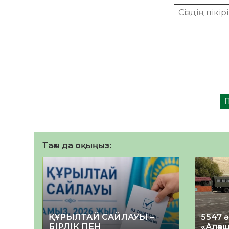
Тағы да оқыңыз:
ҚҰРЫЛТАЙ САЙЛАУЫ –
5547 
БІРЛІК ПЕН
«Алғаш