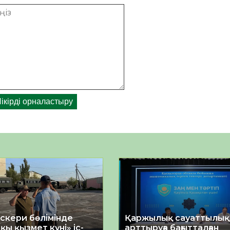
әскери бөлімінде
Қаржылық сауаттылы
қы қызмет күні» іс-
арттыруға бағытталған