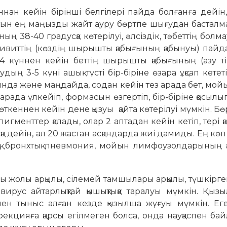
нан кейін бірінші белгілері пайда болғанға дейін
айтын ең маңызды жайт ауру бөртпе шығудан бастал
ң 38-40 градусқа көтерілуі, әлсіздік, тәбеттің болмауы
тивиттің (көздің шырышты қабығының қабынуы) пайд
4 күннен кейін беттің шырышты қабығының (азу ті
дың 3-5 күні ашық түсті бір-біріне өзара ұқсап кететі
ында және маңдайда, содан кейін тез арада бет, мой
ез арада үлкейіп, формасын өзгертіп, бір-біріне қосылып
 өткеннен кейін дене қызуы қайта көтерілуі мүмкін. Б
игменттер қалады, олар 2 аптадан кейін кетіп, тері қа
а дейін, ал 20 жастан асқандарда жиі дамиды. Ең көп
рлық, бронхтық пневмония, мойын лимфоузолдарының 
шы жолы арқылы, сілемей тамшылары арқылы, түшкірге
ирус айтарлықтай қышықтықққа таралуы мүмкін. Қыз
мен тыныс алған кезде қызылша жұғуы мүмкін. Ег
кцияға қарсы егілмеген болса, онда науқаспен ба