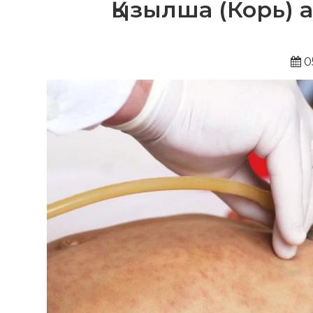
Қызылша (Корь) 
0