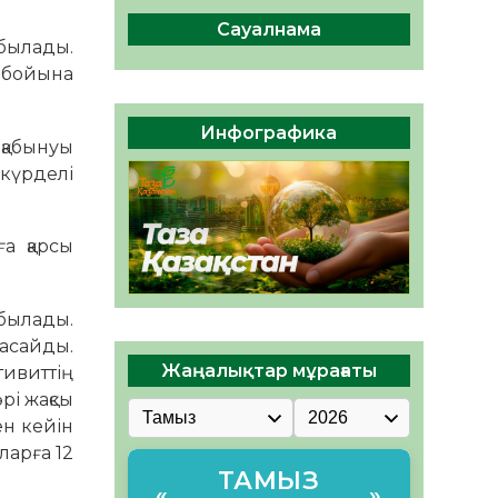
сақтау – әр азаматтың
міндеті
Сауалнама
былады.
05.08.2026
70
0
 бойына
Руслан Рүстемұлы облыс
әкімінің кеңесшісі болып
Инфографика
тағайындалды
қабынуы
05.08.2026
65
0
 күрделі
ға қарсы
былады.
жасайды.
Жаңалықтар мұрағаты
тивиттің
рі жақсы
ен кейін
ларға 12
ТАМЫЗ
«
»