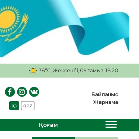
38°C
, Жексенбі, 09 тамыз, 18:20
Байланыс
Жарнама
қаз
qaz
Қоғам