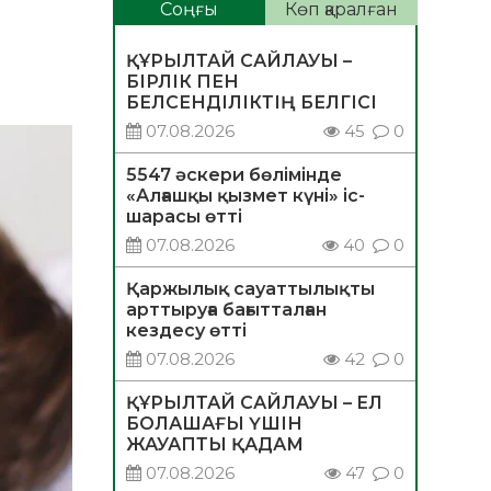
Соңғы
Көп қаралған
ҚҰРЫЛТАЙ САЙЛАУЫ –
БІРЛІК ПЕН
БЕЛСЕНДІЛІКТІҢ БЕЛГІСІ
07.08.2026
45
0
5547 әскери бөлімінде
«Алғашқы қызмет күні» іс-
шарасы өтті
07.08.2026
40
0
Қаржылық сауаттылықты
арттыруға бағытталған
кездесу өтті
07.08.2026
42
0
ҚҰРЫЛТАЙ САЙЛАУЫ – ЕЛ
БОЛАШАҒЫ ҮШІН
ЖАУАПТЫ ҚАДАМ
07.08.2026
47
0