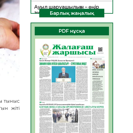
Ауыл шаруашылығы – өңір
экономикасының негізгі
Барлық жаңалық
тірегі
06.08.2026
54
0
PDF нұсқа
ҚОҒАМДЫҚ БЕЛСЕНДІЛІК –
ЕЛ ДАМУЫНЫҢ НЕГІЗІ
06.08.2026
52
0
ҚҰРЫЛТАЙ САЙЛАУЫ –
БОЛАШАҚҚА БАСТАР
ЖАУАПТЫ ТАҢДАУ
06.08.2026
54
0
Инфекциялық ауруларға
қарсы иммундау
ғы тыныс
жұмыстарының тиімділігі
ын жіті
06.08.2026
56
0
Көкжөтел ауруы туралы
06.08.2026
54
0