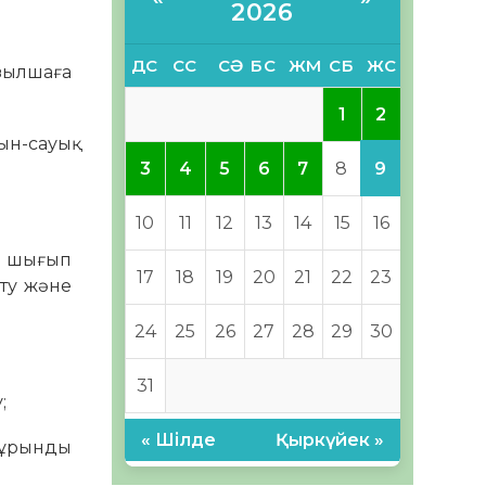
2026
ДС
СС
СӘ
БС
ЖМ
СБ
ЖС
зылшаға
2
1
ын-сауық
9
3
4
5
6
7
8
10
11
12
13
14
15
16
пе шығып
17
18
19
20
21
22
23
өту және
24
25
26
27
28
29
30
31
;
« Шілде
Қыркүйек »
мұрынды