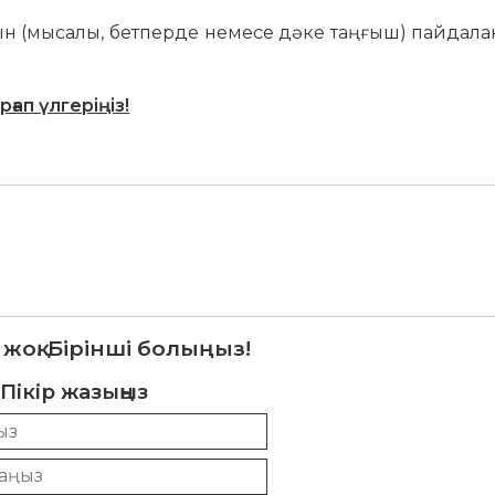
ын (мысалы, бетперде немесе дәке таңғыш) пайдалан
ап үлгеріңіз!
 жоқ. Бірінші болыңыз!
Пікір жазыңыз