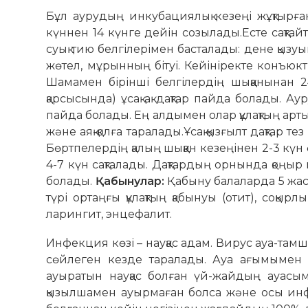
Бұл аурудың инкубациялық кезеңі жұқтырған
күннен 14 күнге дейін созылады.Есте сақт
суық тию белгілерімен басталады: дене қызуыны
жөтел, мұрынның бітуі. Кейініректе конъюк
Шамамен бірінші белгілердің шыққанынан 2
қарсысында) ұсақ ақ дақтар пайда болады. Ауру
пайда болады. Ең алдымен олар құлақтың арт
және аяқ-қолға таралады.Ұсақ қызғылт дақтар т
Бөртпелердің қалың шыққан кезеңінен 2-3 күн
4-7 күн сақталады. Дақтардың орнында қоңыр п
болады.
Қабынулар:
Қабыну балаларда 5 жасқ
түрі ортаңғы құлақтың қабынуы (отит), соқы
ларингит, энцефалит.
Инфекция көзі – науқас адам. Вирус ауа-там
сөйлеген кезде таралады. Ауа ағымымен в
ауыратын науқас болған үй-жайдың ауасы
қызылшамен ауырмаған болса және осы инфе