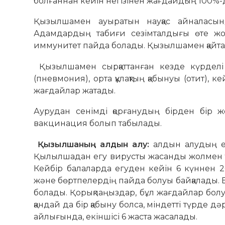
болғаннан кейін негізінен жағдайдың 100%-
Қызылшамен ауыратын науқас айналасынд
Адамдардың табиғи сезімталдығы өте жо
иммунитет пайда болады. Қызылшамен қайтал
Қызылшамен сырқаттанған кезде күрделі 
(пневмония), орта құлақтың қабынуы (отит),
жағдайлар жатады.
Аурудан сенімді қорғанудың бірден бір жо
вакцинация болып табылады.
Қызылшаның алдын алу:
алдын алудың е
Қылылшадан егу вирусты жасанды жолмен тоқ
Кейбір балаларда егуден кейін 6 күннен 2
және бөртпелердің пайда болуы байқалады. Бұ
болады. Қорықпаңыздар, бұл жағдайлар болуы
қандай да бір қабыну болса, міндетті түрде 
айлығында, екіншісі 6 жаста жасалады.