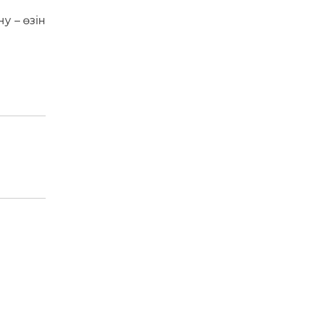
у – өзін