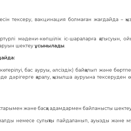
бесін тексеру, вакцинация болмаған жағдайда – қы
ртүрлі мәдени-көпшілік іс-шараларға қатысуын, ой
аруын шектеу
ұсынылады
.
дайда:
өтерілуі, бас ауруы, әлсіздік) байқалып және бөрт
зде дәрігерге қаралу, қызылша ауруына тексеруден 
ыстарымен және басқа адамдармен байланысты шектеу
амалды немесе сулықты пайдаланып, ауызды және 