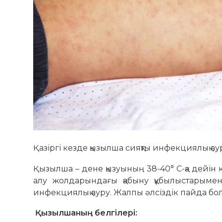
Қазіргі кезде қызылша сияқты инфекциялық а
Қызылша – дене қызуының 38-40° С-қа дейін 
алу жолдарындағы қабыну құбылыстарымен
инфекциялық ауру. Жалпы әлсіздік пайда бол
Қызылшаның белгілері: