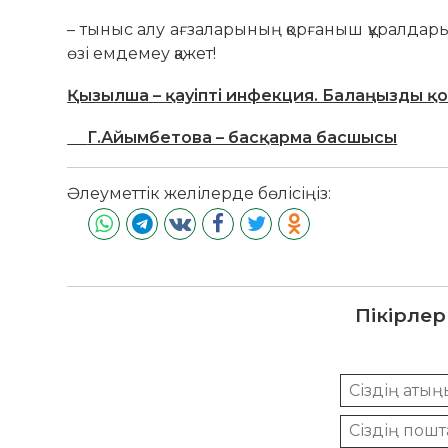
– тыныс алу ағзаларының қорғаныш құралдар
өзі емдемеу қажет!
Қызылша – қауіпті инфекция. Балаңызды қорғ
Г.Айымбетова – басқарма басшысы
Әлеуметтік желілерде бөлісіңіз:
Пікірлер