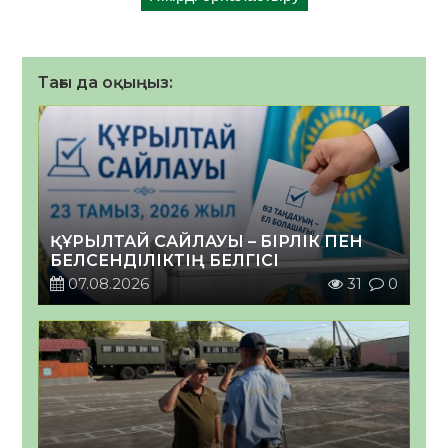
Тағы да оқыңыз:
ҚҰРЫЛТАЙ САЙЛАУЫ – БІРЛІК ПЕН
БЕЛСЕНДІЛІКТІҢ БЕЛГІСІ
07.08.2026
31
0