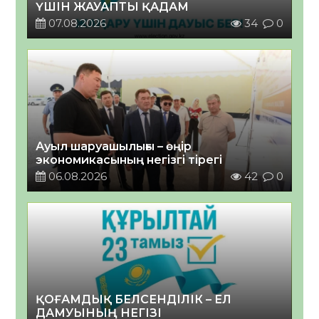
ҮШІН ЖАУАПТЫ ҚАДАМ
07.08.2026
34
0
Ауыл шаруашылығы – өңір
экономикасының негізгі тірегі
06.08.2026
42
0
ҚОҒАМДЫҚ БЕЛСЕНДІЛІК – ЕЛ
ДАМУЫНЫҢ НЕГІЗІ