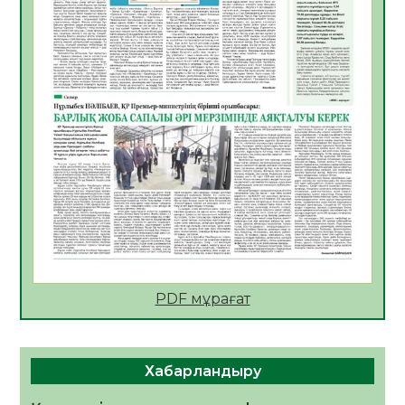
АПВ вакцинасы туралы мәлімет
06.08.2026
39
0
Open Air: Қызылорда облысы полиция
департаменті 20 мыңнан астам
көрерменнің қауіпсіздігін қамтамасыз етті
06.08.2026
51
0
ҚЫЗЫЛОРДАДА «САНАЛЫ ҰРПАҚ –
ЖАРҚЫН БОЛАШАҚ» АТТЫ КЕҢЕЙТІЛГЕН
МӘЖІЛІС ӨТТІ
05.08.2026
52
0
Қазақстан Орталық Азиядағы көшуге ең
қолайлы ел атанды
05.08.2026
51
0
PDF мұрағат
Өрт қауіпсіздігі талаптарын сақтау – әр
азаматтың міндеті
Хабарландыру
05.08.2026
55
0