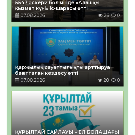
5547 әскери бөлімінде «Алғашқы
қызмет күні» іс-шарасы өтті
07.08.2026
26
0
Қаржылық сауаттылықты арттыруға
бағытталған кездесу өтті
07.08.2026
28
0
ҚҰРЫЛТАЙ САЙЛАУЫ – ЕЛ БОЛАШАҒЫ