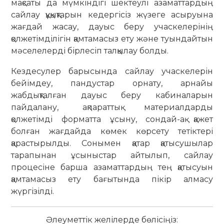
мақсаты да мүмкіндігі шектеулі азаматтардың
сайлау құқықтарын кедергісіз жүзеге асыруына
жағдай жасау, дауыс беру учаскелерінің
қолжетімділігін қамтамасыз ету және туындайтын
мәселелерді бірлесіп талқылау болды.
Кездесулер барысында сайлау учаскелерін
бейімдеу, пандустар орнату, арнайы
жабдықталған дауыс беру кабиналарын
пайдалану, ақпараттық материалдарды
қолжетімді форматта ұсыну, сондай-ақ қажет
болған жағдайда көмек көрсету тетіктері
қарастырылды. Сонымен қатар қатысушылар
тарапынан ұсыныстар айтылып, сайлау
процесіне барша азаматтардың тең қатысуын
қамтамасыз ету бағытында пікір алмасу
жүргізілді.
Әлеуметтік желілерде бөлісіңіз: