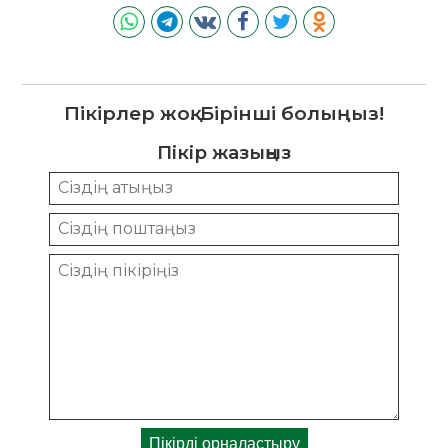
Пікірлер жоқ. Бірінші болыңыз!
Пікір жазыңыз