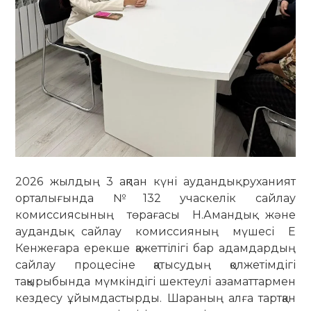
2026 жылдың 3 ақпан күні аудандық руханият
орталығында №132 учаскелік сайлау
комиссиясының төрағасы Н.Амандық және
аудандық сайлау комиссияның мүшесі Е
Кенжеғара ерекше қажеттілігі бар адамдардың
сайлау процесіне қатысудың қолжетімдігі
тақырыбында мүмкіндігі шектеулі азаматтармен
кездесу ұйымдастырды. Шараның алға тартқан