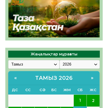
Жаңалықтар мұрағаты
ТАМЫЗ 2026
«
»
ДС
СС
СӘ
БС
ЖМ
СБ
ЖС
1
2