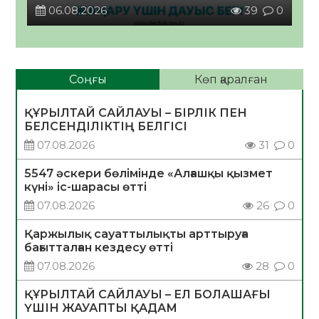
06.08.2026
39
0
Соңғы
Көп қаралған
ҚҰРЫЛТАЙ САЙЛАУЫ – БІРЛІК ПЕН
БЕЛСЕНДІЛІКТІҢ БЕЛГІСІ
07.08.2026
31
0
5547 әскери бөлімінде «Алғашқы қызмет
күні» іс-шарасы өтті
07.08.2026
26
0
Қаржылық сауаттылықты арттыруға
бағытталған кездесу өтті
07.08.2026
28
0
ҚҰРЫЛТАЙ САЙЛАУЫ – ЕЛ БОЛАШАҒЫ
ҮШІН ЖАУАПТЫ ҚАДАМ