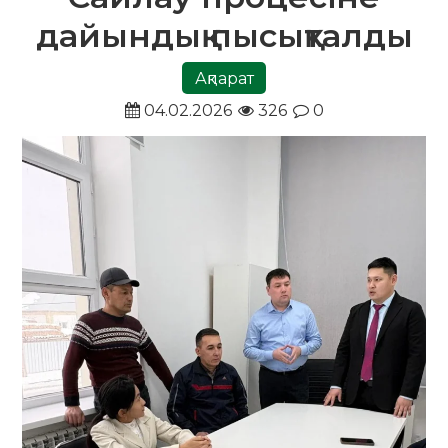
дайындық пысықталды
Ақпарат
04.02.2026
326
0