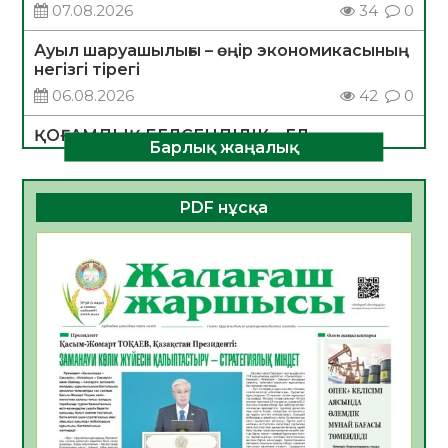
07.08.2026
34
0
Ауыл шаруашылығы – өңір экономикасының
негізгі тірегі
06.08.2026
42
0
ҚОҒАМДЫҚ БЕЛСЕНДІЛІК – ЕЛ
Барлық жаңалық
ДАМУЫНЫҢ НЕГІЗІ
06.08.2026
39
0
PDF нұсқа
ҚҰРЫЛТАЙ САЙЛАУЫ – БОЛАШАҚҚА
БАСТАР ЖАУАПТЫ ТАҢДАУ
06.08.2026
41
0
Инфекциялық ауруларға қарсы иммундау
жұмыстарының тиімділігі
06.08.2026
44
0
Көкжөтел ауруы туралы
06.08.2026
39
0