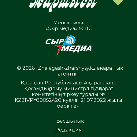
Меншік иесі:
«Сыр медиа» ЖШС
© 2026 . Zhalagash-zharshysy.kz ақпараттық
агенттігі.
Қазақстан Республикасы Ақпарат және
Қоғамдық даму министрлігі,Ақпарат
комитетінің тіркеу туралы №
KZ91VPY00052420 куәлігі 21.07.2022 жылы
берілген
Басшылық
Редакция