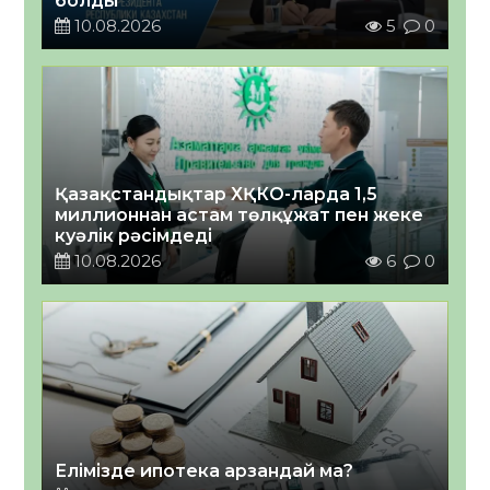
болды
10.08.2026
5
0
Қазақстандықтар ХҚКО-ларда 1,5
миллионнан астам төлқұжат пен жеке
куәлік рәсімдеді
10.08.2026
6
0
Елімізде ипотека арзандай ма?