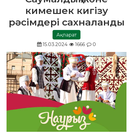
кимешек кигізу
рәсімдері сахналанды
Ақпарат
15.03.2024
1666
0