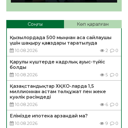
Соңғы
Көп қаралған
Қызылордада 500 мыңнан аса сайлаушы
үшін шақыру қағаздары таратылуда
10.08.2026
2
0
Қарулы күштерде кадрлық ауыс-түйіс
болды
10.08.2026
5
0
Қазақстандықтар ХҚКО-ларда 1,5
миллионнан астам төлқұжат пен жеке
куәлік рәсімдеді
10.08.2026
6
0
Елімізде ипотека арзандай ма?
10.08.2026
9
0