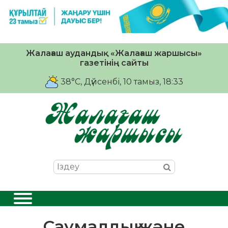
Жалағаш аудандық «Жалағаш жаршысы»
газетінің сайты
38°C
, Дүйсенбі, 10 тамыз, 18:33
Саумалдық және