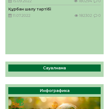
15.09.2022
180294
0
07.08.2026
21
0
Құрбан шалу тәртібі
11.07.2022
182302
0
Сауалнама
Инфографика