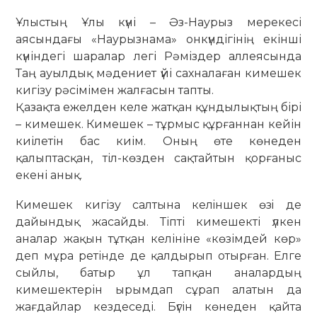
Ұлыстың Ұлы күні – Әз-Наурыз мерекесі
аясындағы «Наурызнама» онкүндігінің екінші
күніндегі шаралар легі Рәміздер аллеясында
Таң ауылдық мәдениет үйі сахналаған кимешек
кигізу рәсімімен жалғасын тапты.
Қазақта ежелден келе жатқан құндылықтың бірі
– кимешек. Кимешек – тұрмыс құрғаннан кейін
киілетін бас киім. Оның өте көнеден
қалыптасқан, тіл-көзден сақтайтын қорғаныс
екені анық.
Кимешек кигізу салтына келiншек өзi де
дайындық жасайды. Тіпті кимешекті үлкен
аналар жақын тұтқан келініне «көзімдей көр»
деп мұра ретінде де қалдырып отырған. Елге
сыйлы, батыр ұл тапқан аналардың
кимешектерін ырымдап сұрап алатын да
жағдайлар кездеседі. Бүгін көнеден қайта