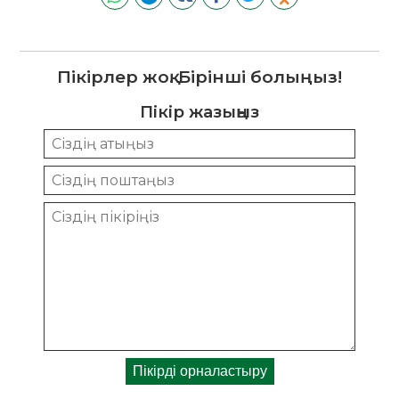
Пікірлер жоқ. Бірінші болыңыз!
Пікір жазыңыз