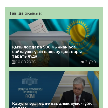
Тағы да оқыңыз:
Қызылордада 500 мыңнан аса
сайлаушы үшін шақыру қағаздары
таратылуда
10.08.2026
2
0
Қарулы күштерде кадрлық ауыс-түйіс