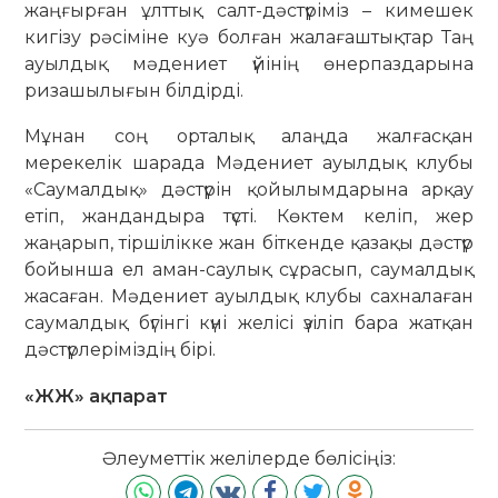
жаңғырған ұлттық салт-дәстүріміз – кимешек
кигізу рәсіміне куә болған жалағаштықтар Таң
ауылдық мәдениет үйінің өнерпаздарына
ризашылығын білдірді.
Мұнан соң орталық алаңда жалғасқан
мерекелік шарада Мәдениет ауылдық клубы
«Саумалдық» дәстүрін қойылымдарына арқау
етіп, жандандыра түсті. Көктем келіп, жер
жаңарып, тіршілікке жан біткенде қазақы дәстүр
бойынша ел аман-саулық сұрасып, саумалдық
жасаған. Мәдениет ауылдық клубы сахналаған
саумалдық бүгінгі күні желісі үзіліп бара жатқан
дәстүрлеріміздің бірі.
«ЖЖ» ақпарат
Әлеуметтік желілерде бөлісіңіз: