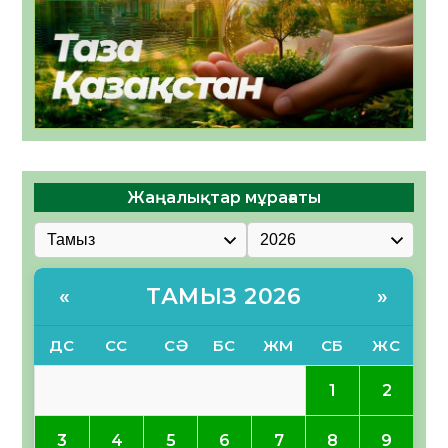
Жаңалықтар мұрағаты
ТАМЫЗ 2026
«
»
ДС
СС
СӘ
БС
ЖМ
СБ
ЖС
1
2
3
4
5
6
7
8
9