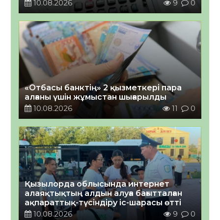
10.08.2026
9
0
«Отбасы банктің» 2 қызметкері пара
алғаны үшін жұмыстан шығарылды
10.08.2026
11
0
Қызылорда облысында интернет
алаяқтықтың алдын алуға бағытталған
ақпараттық-түсіндіру іс-шарасы өтті
10.08.2026
9
0