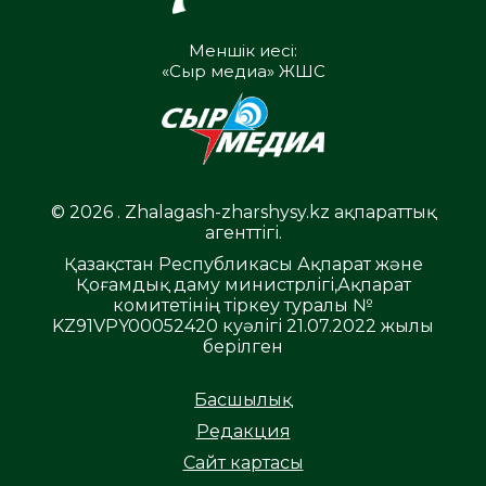
Меншік иесі:
«Сыр медиа» ЖШС
© 2026 . Zhalagash-zharshysy.kz ақпараттық
агенттігі.
Қазақстан Республикасы Ақпарат және
Қоғамдық даму министрлігі,Ақпарат
комитетінің тіркеу туралы №
KZ91VPY00052420 куәлігі 21.07.2022 жылы
берілген
Басшылық
Редакция
Сайт картасы