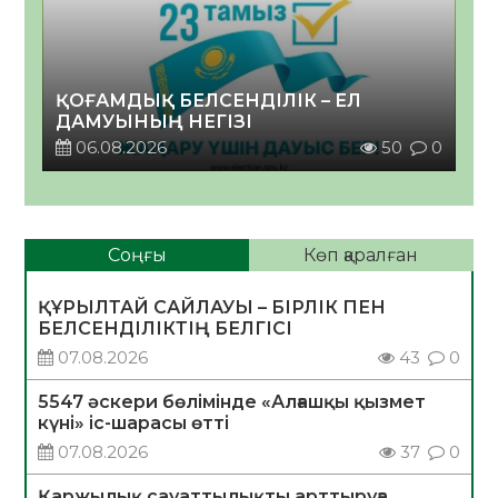
ҚОҒАМДЫҚ БЕЛСЕНДІЛІК – ЕЛ
ДАМУЫНЫҢ НЕГІЗІ
06.08.2026
50
0
Соңғы
Көп қаралған
ҚҰРЫЛТАЙ САЙЛАУЫ – БІРЛІК ПЕН
БЕЛСЕНДІЛІКТІҢ БЕЛГІСІ
07.08.2026
43
0
5547 әскери бөлімінде «Алғашқы қызмет
күні» іс-шарасы өтті
07.08.2026
37
0
Қаржылық сауаттылықты арттыруға