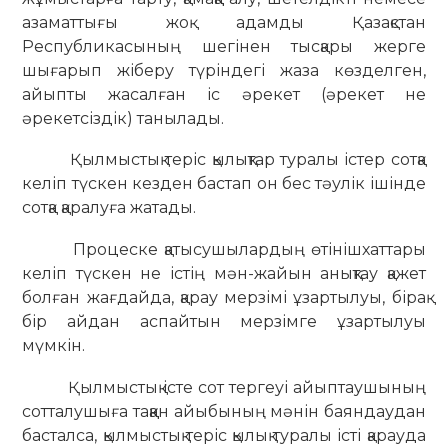
азаматтығы жоқ адамды Қазақстан
Республикасының шегінен тысқары жерге
шығарып жіберу түріндегі жаза көзделген,
айыпты жасалған іс әрекет (әрекет не
әрекетсіздік) танылады.
Қылмыстық теріс қылықтар туралы істер сотқа
келіп түскен кезден бастап он бес тәулік ішінде
сотқа қаралуға жатады.
Процеске қатысушылардың өтінішхаттары
келіп түскен не істің мән-жайын анықтау қажет
болған жағдайда, қарау мерзімі ұзартылуы, бірақ
бір айдан аспайтын мерзімге ұзартылуы
мүмкін.
Қылмыстық істе сот тергеуі айыптаушының
сотталушыға таққан айыбының мәнін баяндаудан
басталса, қылмыстық теріс қылық туралы істі қарауда