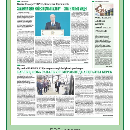
06.08.2026
54
0
Көкжөтел ауруы туралы
06.08.2026
52
0
АПВ вакцинасы туралы мәлімет
06.08.2026
50
0
Open Air: Қызылорда облысы полиция
департаменті 20 мыңнан астам
көрерменнің қауіпсіздігін қамтамасыз етті
06.08.2026
63
0
ҚЫЗЫЛОРДАДА «САНАЛЫ ҰРПАҚ –
ЖАРҚЫН БОЛАШАҚ» АТТЫ КЕҢЕЙТІЛГЕН
МӘЖІЛІС ӨТТІ
05.08.2026
64
0
Қазақстан Орталық Азиядағы көшуге ең
қолайлы ел атанды
05.08.2026
65
0