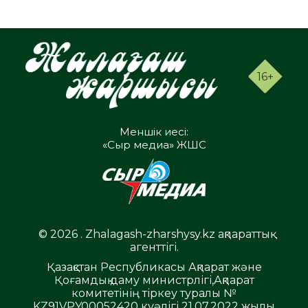
16+
Меншік иесі:
«Сыр медиа» ЖШС
© 2026 . Zhalagash-zharshysy.kz ақпараттық
агенттігі.
Қазақстан Республикасы Ақпарат және
Қоғамдық даму министрлігі,Ақпарат
комитетінің тіркеу туралы №
KZ91VPY00052420 куәлігі 21.07.2022 жылы