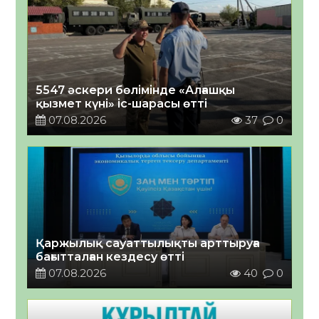
5547 әскери бөлімінде «Алғашқы
қызмет күні» іс-шарасы өтті
07.08.2026
37
0
Қаржылық сауаттылықты арттыруға
бағытталған кездесу өтті
07.08.2026
40
0