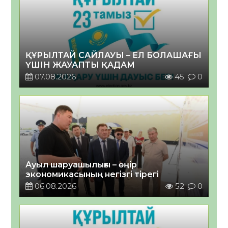
ҚҰРЫЛТАЙ САЙЛАУЫ – ЕЛ БОЛАШАҒЫ
ҮШІН ЖАУАПТЫ ҚАДАМ
07.08.2026
45
0
Ауыл шаруашылығы – өңір
экономикасының негізгі тірегі
06.08.2026
52
0