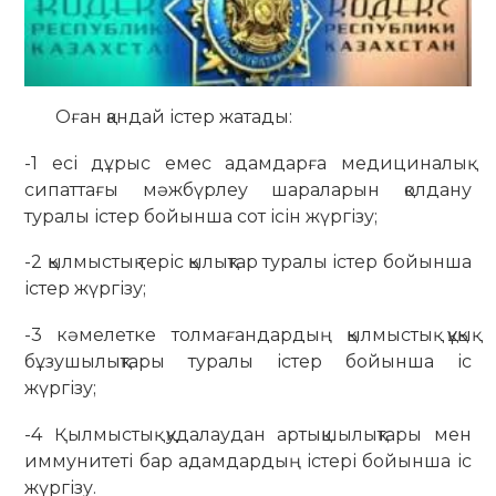
Оған қандай істер жатады:
-1 есі дұрыс емес адамдарға медициналық
сипаттағы мәжбүрлеу шараларын қолдану
туралы істер бойынша сот ісін жүргізу;
-2 қылмыстық теріс қылықтар туралы істер бойынша
істер жүргізу;
-3 кәмелетке толмағандардың қылмыстық құқық
бұзушылықтары туралы істер бойынша іс
жүргізу;
-4 Қылмыстық қудалаудан артықшылықтары мен
иммунитеті бар адамдардың істері бойынша іс
жүргізу.