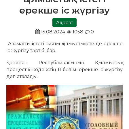
ерекше іс жүргізу
Ақпарат
15.08.2024
1058
0
Азаматтық істегі сияқты қылмыстық істе де ерекше
іс жүргізу тәртібі бар.
Қазақстан Республикасының Қылмыстық-
процестік кодекстің 11-бөлімі ерекше іс жүргізу
деп аталады.