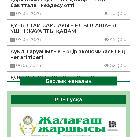
бағытталған кездесу өтті
07.08.2026
40
0
ҚҰРЫЛТАЙ САЙЛАУЫ – ЕЛ БОЛАШАҒЫ
ҮШІН ЖАУАПТЫ ҚАДАМ
07.08.2026
45
0
Ауыл шаруашылығы – өңір экономикасының
негізгі тірегі
06.08.2026
52
0
ҚОҒАМДЫҚ БЕЛСЕНДІЛІК – ЕЛ
Барлық жаңалық
ДАМУЫНЫҢ НЕГІЗІ
06.08.2026
50
0
PDF нұсқа
ҚҰРЫЛТАЙ САЙЛАУЫ – БОЛАШАҚҚА
БАСТАР ЖАУАПТЫ ТАҢДАУ
06.08.2026
52
0
Инфекциялық ауруларға қарсы иммундау
жұмыстарының тиімділігі