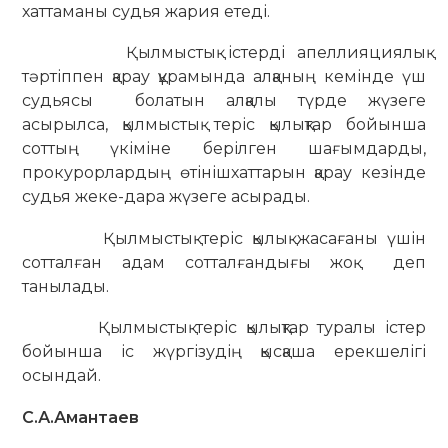
хаттаманы судья жария етеді.
Қылмыстық істерді апеллияциялық
тәртіппен қарау құрамында алқаның кемінде үш
судьясы болатын алқалы түрде жүзеге
асырылса, қылмыстық теріс қылықтар бойынша
соттың үкіміне берілген шағымдарды,
прокурорлардың өтінішхаттарын қарау кезінде
судья жеке-дара жүзеге асырады.
Қылмыстық теріс қылық жасағаны үшін
сотталған адам сотталғандығы жоқ деп
танылады.
Қылмыстық теріс қылықтар туралы істер
бойынша іс жүргізудің қысқаша ерекшелігі
осындай.
С.А.Амантаев