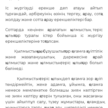
Іс жүргізуді ерекше деп атауы айтып
тұрғандай, әрбіреуінің өзінің тергеу, қарау, сотқа
жолдау және сотта қарау ерекшеліктері бар.
Соттарда кеңінен қаралатын қылмыстық теріс
қылықтар туралы істер бойынша іс жүргізу
ерекшеліктеріне тоқталсам.
Қылмыстық құқық бұзушылықтар қоғамға қауіптілік
және жазаланушылық дәрежесіне қарай
қылмыстар және қылмыстық теріс қылықтар болып
бөлінеді.
Қылмыстық теріс қылық деп қоғамға зор қауіп
төндірмейтін, жеке адамға, ұйымға, қоғамға
немесе мемлекетке болмашы зиян келтірген
не зиян келтіру қатерін туғызған, оны жасағаны
үшін айыппұл салу, түзеу жұмыстары, қоғамдық
жұмыстарға тарту, қамаққа алу, шетелдікті немесе