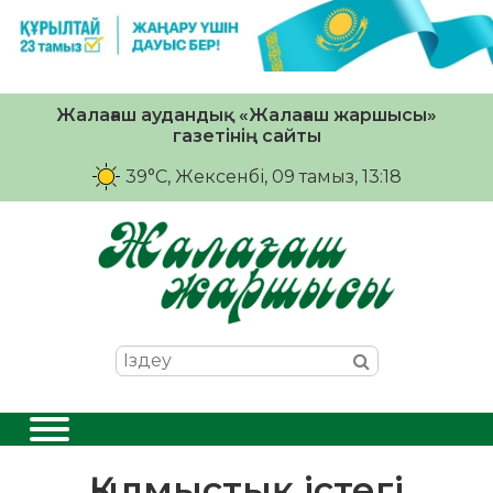
Жалағаш аудандық «Жалағаш жаршысы»
газетінің сайты
39°C
, Жексенбі, 09 тамыз, 13:18
Қылмыстық істегі