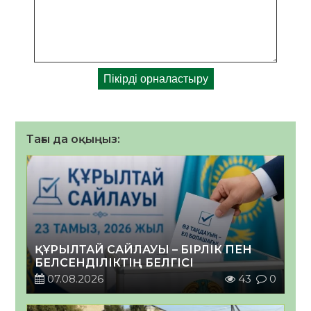
Тағы да оқыңыз:
ҚҰРЫЛТАЙ САЙЛАУЫ – БІРЛІК ПЕН
БЕЛСЕНДІЛІКТІҢ БЕЛГІСІ
07.08.2026
43
0