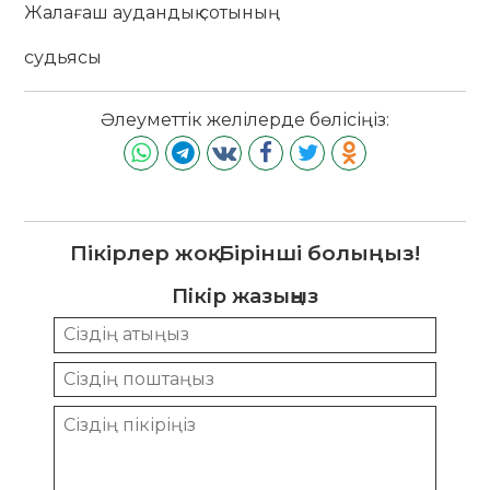
Жалағаш аудандық сотының
судьясы
Әлеуметтік желілерде бөлісіңіз:
Пікірлер жоқ. Бірінші болыңыз!
Пікір жазыңыз