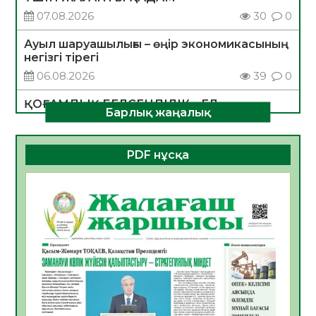
07.08.2026
30
0
Ауыл шаруашылығы – өңір экономикасының
негізгі тірегі
06.08.2026
39
0
ҚОҒАМДЫҚ БЕЛСЕНДІЛІК – ЕЛ
Барлық жаңалық
ДАМУЫНЫҢ НЕГІЗІ
06.08.2026
36
0
PDF нұсқа
ҚҰРЫЛТАЙ САЙЛАУЫ – БОЛАШАҚҚА
БАСТАР ЖАУАПТЫ ТАҢДАУ
06.08.2026
38
0
Инфекциялық ауруларға қарсы иммундау
жұмыстарының тиімділігі
06.08.2026
40
0
Көкжөтел ауруы туралы
06.08.2026
36
0