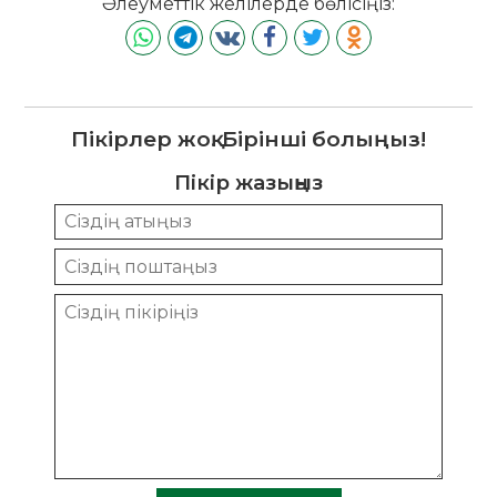
Әлеуметтік желілерде бөлісіңіз:
Пікірлер жоқ. Бірінші болыңыз!
Пікір жазыңыз