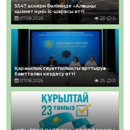
5547 әскери бөлімінде «Алғашқы
қызмет күні» іс-шарасы өтті
07.08.2026
23
0
Қаржылық сауаттылықты арттыруға
бағытталған кездесу өтті
07.08.2026
25
0