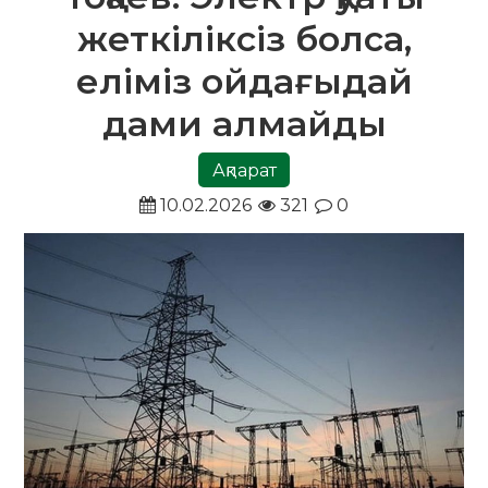
жеткіліксіз болса,
еліміз ойдағыдай
дами алмайды
Ақпарат
10.02.2026
321
0