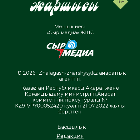
16+
Меншік иесі:
«Сыр медиа» ЖШС
© 2026 . Zhalagash-zharshysy.kz ақпараттық
агенттігі.
Қазақстан Республикасы Ақпарат және
Қоғамдық даму министрлігі,Ақпарат
комитетінің тіркеу туралы №
KZ91VPY00052420 куәлігі 21.07.2022 жылы
берілген
Басшылық
Редакция