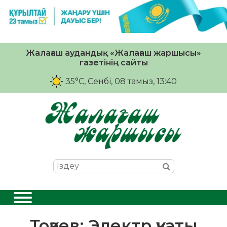
Жалағаш аудандық «Жалағаш жаршысы»
газетінің сайты
35°C
, Сенбі, 08 тамыз, 13:40
Тоқаев: Электр қуаты