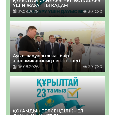
ҚҰРЫЛТАЙ САЙЛАУЫ – ЕЛ БОЛАШАҒЫ
ҮШІН ЖАУАПТЫ ҚАДАМ
07.08.2026
30
0
Ауыл шаруашылығы – өңір
экономикасының негізгі тірегі
06.08.2026
39
0
ҚОҒАМДЫҚ БЕЛСЕНДІЛІК – ЕЛ