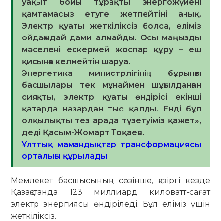
уақыт бойы тұрақты энергожүйені
қамтамасыз етуге жетпейтіні анық.
Электр қуаты жеткіліксіз болса, еліміз
ойдағыдай дами алмайды. Осы маңызды
мәселені ескермей жоспар құру – еш
қисынға келмейтін шаруа.
Энергетика министрлігінің бұрынғы
басшылары тек мұнаймен шұғылданған
сияқты, электр қуаты өндірісі екінші
қатарда назардан тыс қалды. Енді бұл
олқылықты тез арада түзетуіміз қажет»,
деді Қасым-Жомарт Тоқаев.
Ұлттық мамандықтар трансформациясы
орталығы құрылады
Мемлекет басшысының сөзінше, қазіргі кезде
Қазақстанда 123 миллиард киловатт-сағат
электр энергиясы өндіріледі. Бұл еліміз үшін
жеткіліксіз.