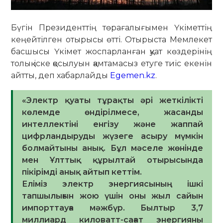
Бүгін Президенттің төрағалығымен Үкіметтің
кеңейтілген отырысы өтті. Отырыста Мемлекет
басшысы Үкімет жоспарланған қуат көздерінің
толық іске қосылуын қамтамасыз етуге тиіс екенін
айтты, деп хабарлайды
Egemen.kz
.
«Электр қуаты тұрақты әрі жеткілікті
көлемде өндірілмесе, жасанды
интеллектіні енгізу және жаппай
цифрландыруды жүзеге асыру мүмкін
болмайтыны анық. Бұл мәселе жөнінде
мен Ұлттық құрылтай отырысында
пікірімді анық айтып кеттім.
Еліміз электр энергиясының ішкі
тапшылығын жою үшін оны жыл сайын
импорттауға мәжбүр. Былтыр 3,7
миллиард киловатт-сағат энергияны