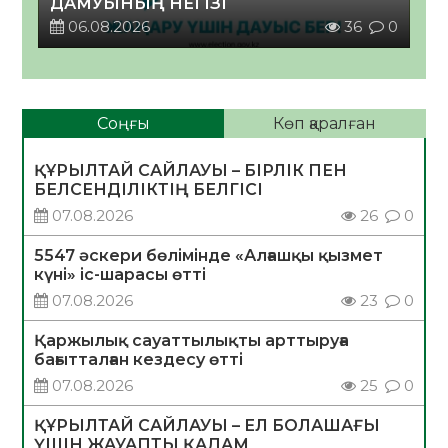
ДАМУЫНЫҢ НЕГІЗІ
06.08.2026
36
0
Соңғы
Көп қаралған
ҚҰРЫЛТАЙ САЙЛАУЫ – БІРЛІК ПЕН
БЕЛСЕНДІЛІКТІҢ БЕЛГІСІ
07.08.2026
26
0
5547 әскери бөлімінде «Алғашқы қызмет
күні» іс-шарасы өтті
07.08.2026
23
0
Қаржылық сауаттылықты арттыруға
бағытталған кездесу өтті
07.08.2026
25
0
ҚҰРЫЛТАЙ САЙЛАУЫ – ЕЛ БОЛАШАҒЫ
ҮШІН ЖАУАПТЫ ҚАДАМ