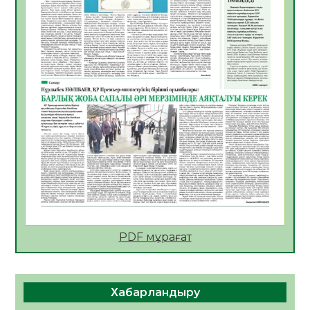
АПВ вакцинасы туралы мәлімет
06.08.2026
36
0
Open Air: Қызылорда облысы полиция
департаменті 20 мыңнан астам
көрерменнің қауіпсіздігін қамтамасыз етті
06.08.2026
48
0
ҚЫЗЫЛОРДАДА «САНАЛЫ ҰРПАҚ –
ЖАРҚЫН БОЛАШАҚ» АТТЫ КЕҢЕЙТІЛГЕН
МӘЖІЛІС ӨТТІ
05.08.2026
49
0
Қазақстан Орталық Азиядағы көшуге ең
қолайлы ел атанды
05.08.2026
48
0
PDF мұрағат
Өрт қауіпсіздігі талаптарын сақтау – әр
азаматтың міндеті
Хабарландыру
05.08.2026
50
0