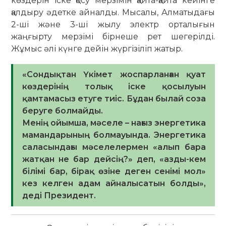
көздерін іске қосу мерзімін қайта-қайта кейінге
қалдыру әдетке айналды. Мысалы, Алматыдағы
2-ші және 3-ші жылу электр орталығын
жаңғырту мерзімі бірнеше рет шегерілді.
Жұмыс әлі күнге дейін жүргізіліп жатыр.
«Сондықтан Үкімет жоспарланған қуат
көздерінің толық іске қосылуын
қамтамасыз етуге тиіс. Бұдан былай соза
беруге болмайды.
Менің ойымша, мәселе – нағыз энергетика
мамандарының болмауында. Энергетика
саласындағы мәселелермен «алып бара
жатқан не бар дейсің?» деп, «азды-кем
білімі бар, бірақ өзіне деген сенімі мол»
кез келген адам айналысатын болды»,
деді Президент.