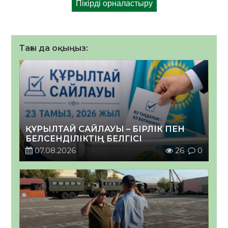
Тағы да оқыңыз:
ҚҰРЫЛТАЙ САЙЛАУЫ – БІРЛІК ПЕН
БЕЛСЕНДІЛІКТІҢ БЕЛГІСІ
07.08.2026
26
0