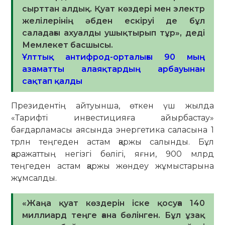
сырттан алдық. Қуат көздері мен электр
желілерінің әбден ескіруі де бұл
саладағы ахуалды ушықтырып тұр», деді
Мемлекет басшысы.
Ұлттық антифрод-орталығы 90 мың
азаматты алаяқтардың арбауынан
сақтап қалды
Президентің айтуынша, өткен үш жылда
«Тарифті инвестицияға айырбастау»
бағдарламасы аясында энергетика саласына 1
трлн теңгеден астам қаржы салынды. Бұл
қаражаттың негізгі бөлігі, яғни, 900 млрд
теңгеден астам қаржы жөндеу жұмыстарына
жұмсалды.
«Жаңа қуат көздерін іске қосуға 140
миллиард теңге ғана бөлінген. Бұл ұзақ