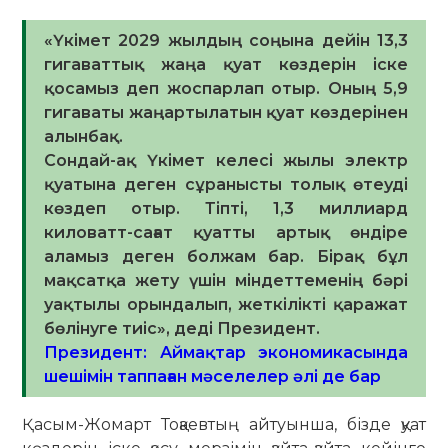
«Үкімет 2029 жылдың соңына дейін 13,3
гигаваттық жаңа қуат көздерін іске
қосамыз деп жоспарлап отыр. Оның 5,9
гигаваты жаңартылатын қуат көздерінен
алынбақ.
Сондай-ақ Үкімет келесі жылы электр
қуатына деген сұранысты толық өтеуді
көздеп отыр. Тіпті, 1,3 миллиард
киловатт-сағат қуатты артық өндіре
аламыз деген болжам бар. Бірақ бұл
мақсатқа жету үшін міндеттеменің бәрі
уақтылы орындалып, жеткілікті қаражат
бөлінуге тиіс», деді Президент.
Президент: Аймақтар экономикасында
шешімін таппаған мәселелер әлі де бар
Қасым-Жомарт Тоқаевтың айтуынша, бізде қуат