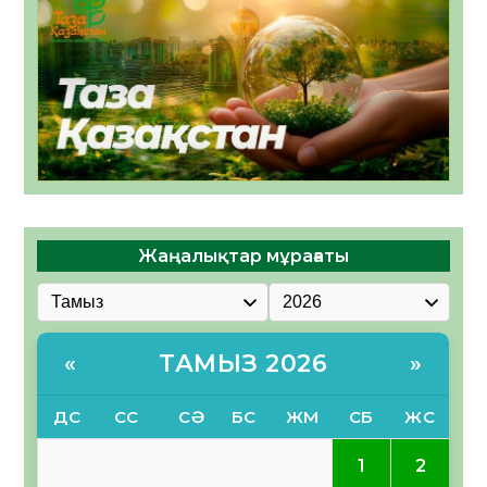
Жаңалықтар мұрағаты
ТАМЫЗ 2026
«
»
ДС
СС
СӘ
БС
ЖМ
СБ
ЖС
1
2