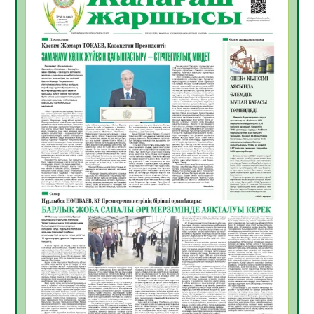
Инфекциялық ауруларға қарсы иммундау
жұмыстарының тиімділігі
06.08.2026
51
0
Көкжөтел ауруы туралы
06.08.2026
48
0
АПВ вакцинасы туралы мәлімет
06.08.2026
47
0
Open Air: Қызылорда облысы полиция
департаменті 20 мыңнан астам
көрерменнің қауіпсіздігін қамтамасыз етті
06.08.2026
60
0
ҚЫЗЫЛОРДАДА «САНАЛЫ ҰРПАҚ –
ЖАРҚЫН БОЛАШАҚ» АТТЫ КЕҢЕЙТІЛГЕН
МӘЖІЛІС ӨТТІ
05.08.2026
61
0