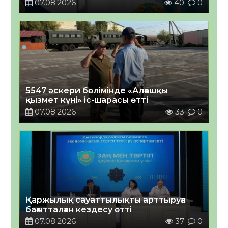
07.08.2026
40
0
5547 әскери бөлімінде «Алғашқы
қызмет күні» іс-шарасы өтті
07.08.2026
33
0
Қаржылық сауаттылықты арттыруға
бағытталған кездесу өтті
07.08.2026
37
0