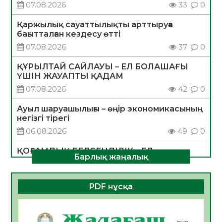
07.08.2026
33
0
Қаржылық сауаттылықты арттыруға
бағытталған кездесу өтті
07.08.2026
37
0
ҚҰРЫЛТАЙ САЙЛАУЫ – ЕЛ БОЛАШАҒЫ
ҮШІН ЖАУАПТЫ ҚАДАМ
07.08.2026
42
0
Ауыл шаруашылығы – өңір экономикасының
негізгі тірегі
06.08.2026
49
0
ҚОҒАМДЫҚ БЕЛСЕНДІЛІК – ЕЛ
Барлық жаңалық
ДАМУЫНЫҢ НЕГІЗІ
06.08.2026
47
0
PDF нұсқа
ҚҰРЫЛТАЙ САЙЛАУЫ – БОЛАШАҚҚА
БАСТАР ЖАУАПТЫ ТАҢДАУ
06.08.2026
49
0