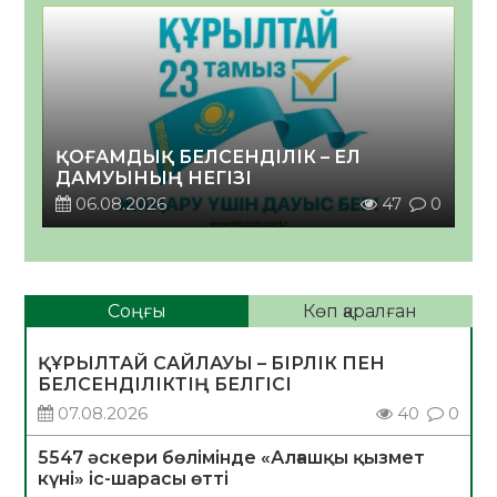
ҚОҒАМДЫҚ БЕЛСЕНДІЛІК – ЕЛ
ДАМУЫНЫҢ НЕГІЗІ
06.08.2026
47
0
Соңғы
Көп қаралған
ҚҰРЫЛТАЙ САЙЛАУЫ – БІРЛІК ПЕН
БЕЛСЕНДІЛІКТІҢ БЕЛГІСІ
07.08.2026
40
0
5547 әскери бөлімінде «Алғашқы қызмет
күні» іс-шарасы өтті