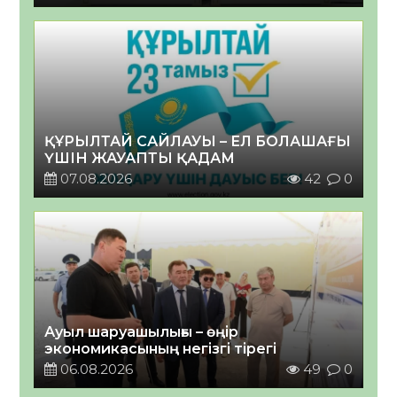
ҚҰРЫЛТАЙ САЙЛАУЫ – ЕЛ БОЛАШАҒЫ
ҮШІН ЖАУАПТЫ ҚАДАМ
07.08.2026
42
0
Ауыл шаруашылығы – өңір
экономикасының негізгі тірегі
06.08.2026
49
0