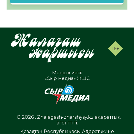
16+
Меншік иесі:
«Сыр медиа» ЖШС
© 2026 . Zhalagash-zharshysy.kz ақпараттық
агенттігі.
Қазақстан Республикасы Ақпарат және