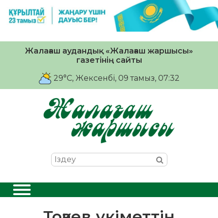
Жалағаш аудандық «Жалағаш жаршысы»
газетінің сайты
29°C
, Жексенбі, 09 тамыз, 07:32
Тоқаев үкіметтің