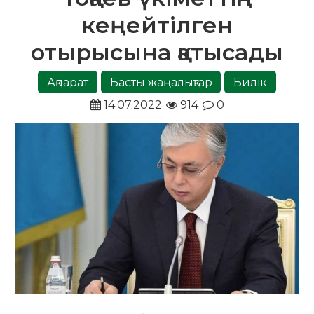
кеңейтілген
отырысына қатысады
Ақпарат
Басты жаңалықтар
Билік
14.07.2022
914
0