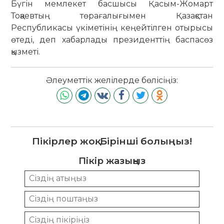
Бүгін мемлекет басшысы Қасым-Жомарт
Тоқаевтың төрағалығымен Қазақстан
Республикасы үкіметінің кеңейтілген отырысы
өтеді, деп хабарлады президенттің баспасөз
қызметі.
Әлеуметтік желілерде бөлісіңіз:
Пікірлер жоқ. Бірінші болыңыз!
Пікір жазыңыз