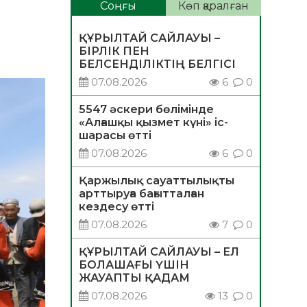
Соңғы
Көп қаралған
ҚҰРЫЛТАЙ САЙЛАУЫ –
БІРЛІК ПЕН
БЕЛСЕНДІЛІКТІҢ БЕЛГІСІ
07.08.2026
6
0
5547 әскери бөлімінде
«Алғашқы қызмет күні» іс-
шарасы өтті
07.08.2026
6
0
Қаржылық сауаттылықты
арттыруға бағытталған
кездесу өтті
07.08.2026
7
0
ҚҰРЫЛТАЙ САЙЛАУЫ – ЕЛ
БОЛАШАҒЫ ҮШІН
ЖАУАПТЫ ҚАДАМ
07.08.2026
13
0