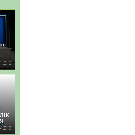
қты
7
0
ЛІК
ЗІ
4
0