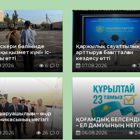
әскери бөлімінде
Қаржылық сауаттылы
қы қызмет күні» іс-
арттыруға бағытталған
ы өтті
кездесу өтті
8.2026
6
0
07.08.2026
шаруашылығы – өңір
микасының негізгі
ҚОҒАМДЫҚ БЕЛСЕНДІ
– ЕЛ ДАМУЫНЫҢ НЕГІ
8.2026
26
0
06.08.2026
2