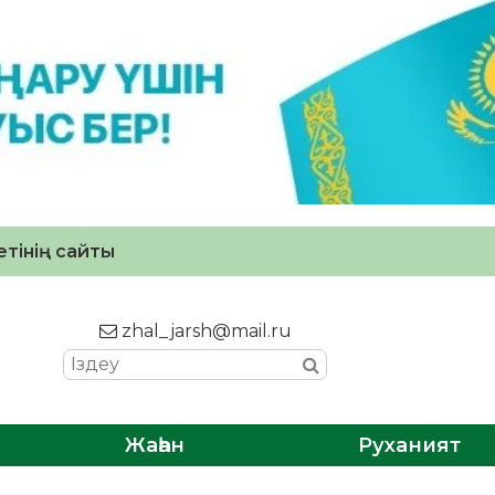
тінің сайты
zhal_jarsh@mail.ru
Жаһан
Руханият