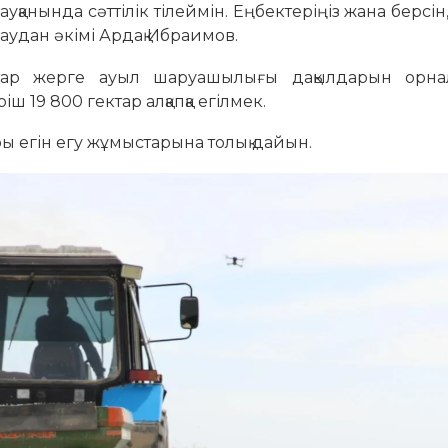
қанында сәттілік тілеймін. Еңбектеріңіз жана берсін,
і аудан әкімі Ардақ Ибраимов.
ар жерге ауыл шаруашылығы дақылдарын орна
іш 19 800 гектар алқапқа егілмек.
ы егін егу жұмыстарына толық дайын.