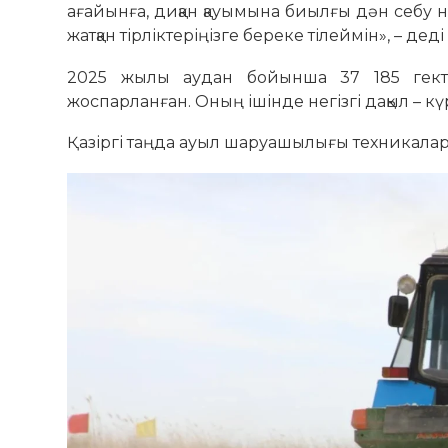
ағайынға, диқан қауымына биылғы дән себу нау
жатқан тірліктеріңізге береке тілеймін», – дед
2025 жылы аудан бойынша 37 185 гект
жоспарланған. Оның ішінде негізгі дақыл – күр
Қазіргі таңда ауыл шаруашылығы техникалар