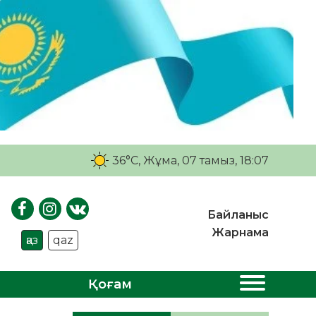
36°C
, Жұма, 07 тамыз, 18:07
Байланыс
Жарнама
қаз
qaz
Қоғам