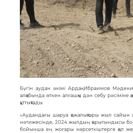
Бүгін аудан әкімі Ардақ Ибраимов Мәдени
алқабында өткен алғашқы дән себу рәсіміне 
құттықтады.
«Аудандағы шаруа қожалықтары жыл сайын ж
нәтижесінде, 2024 жылдың қорытындысы б
бойынша ең жоғары көрсеткіштерге қол же