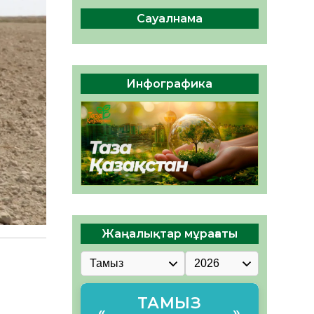
сақтау – әр азаматтың
міндеті
Сауалнама
05.08.2026
39
0
Руслан Рүстемұлы облыс
әкімінің кеңесшісі болып
Инфографика
тағайындалды
05.08.2026
37
0
Жаңалықтар мұрағаты
ТАМЫЗ
«
»