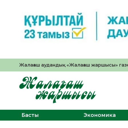
Жалағаш аудандық «Жалағаш жаршысы» газе
Басты
Экономика