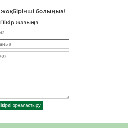
 жоқ. Бірінші болыңыз!
Пікір жазыңыз