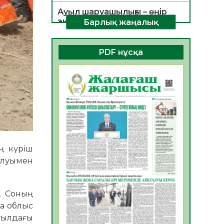
Ауыл шаруашылығы – өңір
экономикасының негізгі
Барлық жаңалық
тірегі
06.08.2026
26
0
PDF нұсқа
ҚОҒАМДЫҚ БЕЛСЕНДІЛІК –
ЕЛ ДАМУЫНЫҢ НЕГІЗІ
06.08.2026
24
0
ҚҰРЫЛТАЙ САЙЛАУЫ –
БОЛАШАҚҚА БАСТАР
ЖАУАПТЫ ТАҢДАУ
06.08.2026
27
0
ң күріш
Инфекциялық ауруларға
талуымен
қарсы иммундау
жұмыстарының тиімділігі
06.08.2026
28
0
і. Соның
а облыс
Көкжөтел ауруы туралы
уылдағы
06.08.2026
25
0