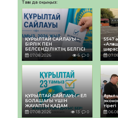
Тағы да оқыңыз:
ҚҰРЫЛТАЙ САЙЛАУЫ –
5547 
БІРЛІК ПЕН
«Алғаш
БЕЛСЕНДІЛІКТІҢ БЕЛГІСІ
шарас
07.08.2026
6
0
07.0
ҚҰРЫЛТАЙ САЙЛАУЫ – ЕЛ
Ауыл 
БОЛАШАҒЫ ҮШІН
эконо
ЖАУАПТЫ ҚАДАМ
тірегі
07.08.2026
13
0
06.0