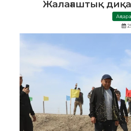
Жалағаштық диқа
Ақпара
2