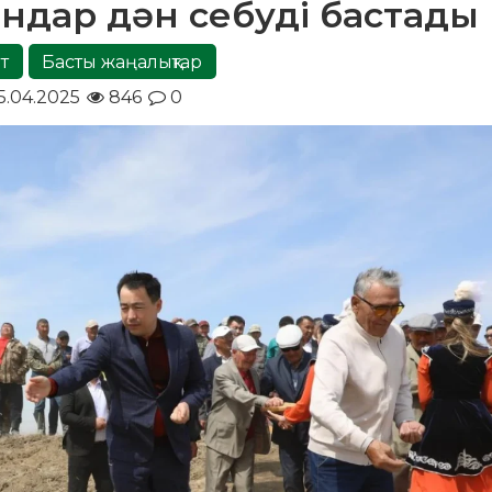
ндар дән себуді бастады
т
Басты жаңалықтар
5.04.2025
846
0