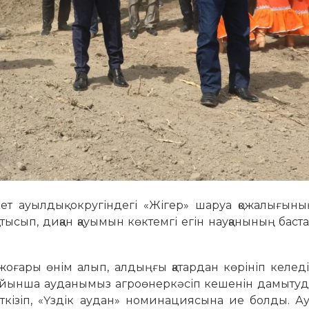
ет ауылдық округіндегі «Жігер» шаруа қожалығыны
қатысып, диқан қауымын көктемгі егін науқанының бас
оғары өнім алып, алдыңғы қатардан көрініп келед
ойынша ауданымыз агроөнеркәсіп кешенін дамытуд
ткізіп, «Үздік аудан» номинациясына ие болды. А