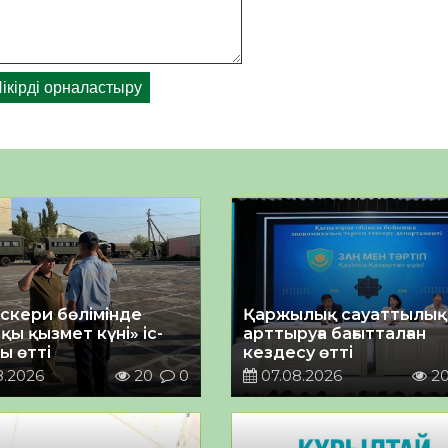
әскери бөлімінде
Қаржылық сауаттылы
қы қызмет күні» іс-
арттыруға бағытталған
ы өтті
кездесу өтті
8.2026
20
0
07.08.2026
2