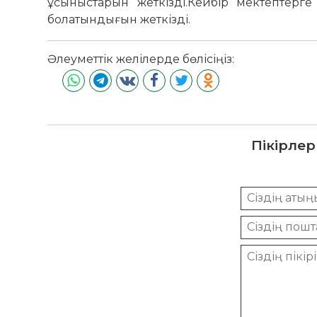
ұсыныстарын жеткізді.Кейбір мектептерг
болатындығын жеткізді.
Әлеуметтік желілерде бөлісіңіз:
Пікірлер