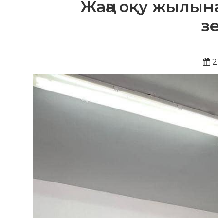
Жаңа оқу жылы
з
2