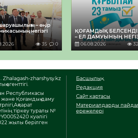
шаруашылығы – өңір
микасының негізгі
ҚОҒАМДЫҚ БЕЛСЕНДІ
– ЕЛ ДАМУЫНЫҢ НЕГІ
8.2026
35
0
06.08.2026
3
. Zhalagash-zharshysy.kz
Басшылық
ық агенттігі.
Редакция
тан Республикасы
Сайт картасы
т және Қоғамдық даму
рлігі,Ақпарат
Материалдарды пайда
тінің тіркеу туралы №
ережелері
Y00052420 куәлігі
2022 жылы берілген