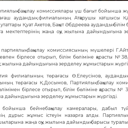
иялық бақылау комиссиялары үш бағыт бойынша жүр
ғаш аудандық филиалының Атқарушы хатшысы Қ
таттары Қуат Ахетов, Бақыт Әбдреева аудандық білім 
та мектептерінің жаңа оқу жылына дайындығына з
артиялық бақылау комиссиясының мүшелері Г.Айт
аевпен бірлесе отырып, білім бөліміне қарасты №3
оқу жылына дайындығына зерделеу жұмыстарын жүргіз
ия филиалының төрағасы Ө.Елеусінов, аудандық
ының төрағасы Қ.Досымов, Партиялық бақылау ком
лімімен бірлесе отырып, білім бөліміне қарасты № 3
лына дайындығына зерделеу жұмыстарын жүргізді.
гі бойынша бейнебақылау камералары, дабыл түй
інің дұрыс жұмыс істеуін назарға алды. Партиялық
ыларына жаңа оқу жылына дайындық барысы туралы 