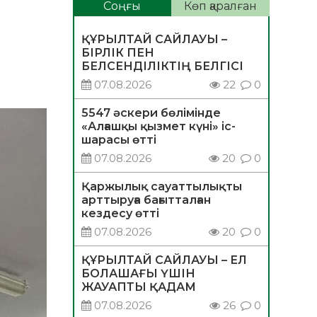
Соңғы
Көп қаралған
ҚҰРЫЛТАЙ САЙЛАУЫ –
БІРЛІК ПЕН
БЕЛСЕНДІЛІКТІҢ БЕЛГІСІ
07.08.2026
22
0
5547 әскери бөлімінде
«Алғашқы қызмет күні» іс-
шарасы өтті
07.08.2026
20
0
Қаржылық сауаттылықты
арттыруға бағытталған
кездесу өтті
07.08.2026
20
0
ҚҰРЫЛТАЙ САЙЛАУЫ – ЕЛ
БОЛАШАҒЫ ҮШІН
ЖАУАПТЫ ҚАДАМ
07.08.2026
26
0