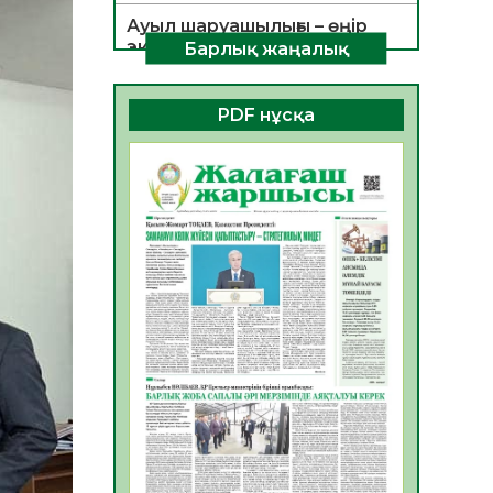
Ауыл шаруашылығы – өңір
экономикасының негізгі
Барлық жаңалық
тірегі
06.08.2026
35
0
PDF нұсқа
ҚОҒАМДЫҚ БЕЛСЕНДІЛІК –
ЕЛ ДАМУЫНЫҢ НЕГІЗІ
06.08.2026
32
0
ҚҰРЫЛТАЙ САЙЛАУЫ –
БОЛАШАҚҚА БАСТАР
ЖАУАПТЫ ТАҢДАУ
06.08.2026
35
0
Инфекциялық ауруларға
қарсы иммундау
жұмыстарының тиімділігі
06.08.2026
36
0
Көкжөтел ауруы туралы
06.08.2026
33
0