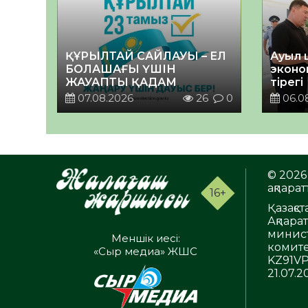
ҚҰРЫЛТАЙ САЙЛАУЫ – ЕЛ
Ауыл 
БОЛАШАҒЫ ҮШІН
эконо
ЖАУАПТЫ ҚАДАМ
тірегі
07.08.2026
26
0
06.0
© 2026 
ақпаратт
16+
Қазақс
Ақпара
минист
Меншік иесі:
комите
«Сыр медиа» ЖШС
KZ91VP
21.07.