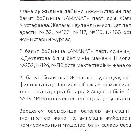
Жаңа оқу жылына дайындық жұмыстарын парт
бағыт бойынша «AMANAT» партиясы Жала
Мұстафаева, Жалағаш аудандық мәслихат депу
қарасты №32, №122, №117, №119, №188 ор
жұмыстарын жүргізді.
2 бағыт бойынша «AMANAT» партиясының п
Қ.Дәулетова білім бөлімінің маманы Н.Қоп
№232, №124, №118 орта мектептерінің жаңа 
3 бағыт бойынша Жалағаш аудандық парт
филиалының Партиялық бақылау комиссияс
төрағасының орынбасары Х.Асқарова білім бө
№115, №116 орта мектептерінің жаңа оқу жы
Зерделеу барысында балалар қауіпсізді
турникеттер және т.б. қауіпсіздік жүйелер
комиссиясының мүшелері білім саласы басш