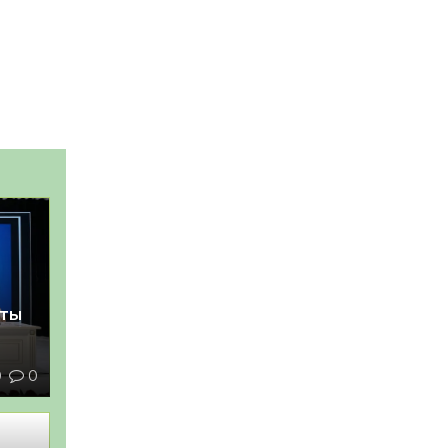
қты
0
0