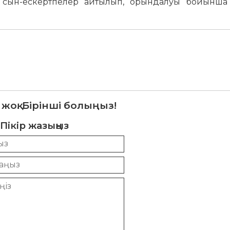
е сын-ескертпелер айтылып, орындалуы бойынша 
 жоқ. Бірінші болыңыз!
Пікір жазыңыз