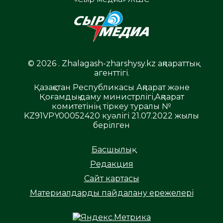
© 2026 . Zhalagash-zharshysy.kz ақпараттық
агенттігі.
Қазақстан Республикасы Ақпарат және
Қоғамдық даму министрлігі,Ақпарат
комитетінің тіркеу туралы №
KZ91VPY00052420 куәлігі 21.07.2022 жылы
берілген
Басшылық
Редакция
Сайт картасы
Материалдарды пайдалану ережелері