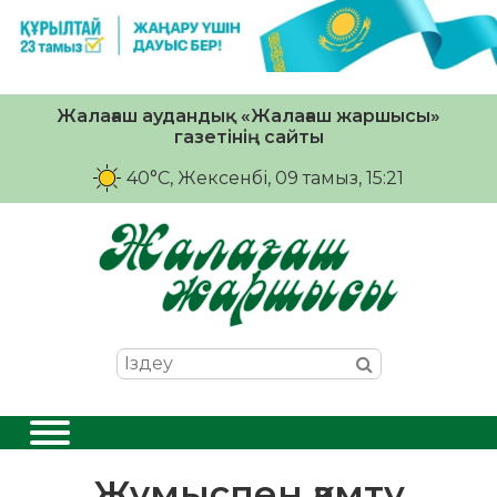
Жалағаш аудандық «Жалағаш жаршысы»
газетінің сайты
40°C
, Жексенбі, 09 тамыз, 15:21
Жұмыспен қамту