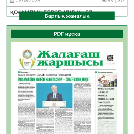
06.08.2026
53
0
ҚОҒАМДЫҚ БЕЛСЕНДІЛІК – ЕЛ
Барлық жаңалық
ДАМУЫНЫҢ НЕГІЗІ
06.08.2026
51
0
PDF нұсқа
ҚҰРЫЛТАЙ САЙЛАУЫ – БОЛАШАҚҚА
БАСТАР ЖАУАПТЫ ТАҢДАУ
06.08.2026
53
0
Инфекциялық ауруларға қарсы иммундау
жұмыстарының тиімділігі
06.08.2026
55
0
Көкжөтел ауруы туралы
06.08.2026
53
0
АПВ вакцинасы туралы мәлімет
06.08.2026
52
0
Open Air: Қызылорда облысы полиция
департаменті 20 мыңнан астам