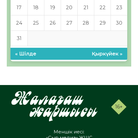
17
18
19
20
21
22
23
24
25
26
27
28
29
30
31
« Шілде
Қыркүйек »
16+
Меншік иесі:
«Сыр медиа» ЖШС