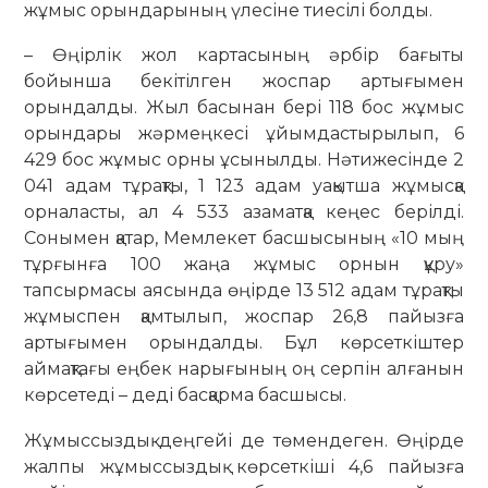
жұмыс орындарының үлесіне тиесілі болды.
– Өңірлік жол картасының әрбір бағыты
бойынша бекітілген жоспар артығымен
орындалды. Жыл басынан бері 118 бос жұмыс
орындары жәрмеңкесі ұйымдастырылып, 6
429 бос жұмыс орны ұсынылды. Нәтижесінде 2
041 адам тұрақты, 1 123 адам уақытша жұмысқа
орналасты, ал 4 533 азаматқа кеңес берілді.
Сонымен қатар, Мемлекет басшысының «10 мың
тұрғынға 100 жаңа жұмыс орнын құру»
тапсырмасы аясында өңірде 13 512 адам тұрақты
жұмыспен қамтылып, жоспар 26,8 пайызға
артығымен орындалды. Бұл көрсеткіштер
аймақтағы еңбек нарығының оң серпін алғанын
көрсетеді – деді басқарма басшысы.
Жұмыссыздық деңгейі де төмендеген. Өңірде
жалпы жұмыссыздық көрсеткіші 4,6 пайызға