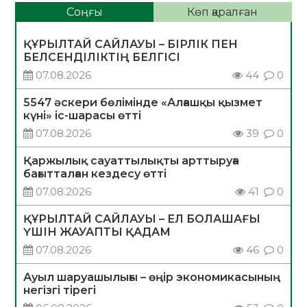
Соңғы
Көп қаралған
ҚҰРЫЛТАЙ САЙЛАУЫ – БІРЛІК ПЕН
БЕЛСЕНДІЛІКТІҢ БЕЛГІСІ
07.08.2026
44
0
5547 әскери бөлімінде «Алғашқы қызмет
күні» іс-шарасы өтті
07.08.2026
39
0
Қаржылық сауаттылықты арттыруға
бағытталған кездесу өтті
07.08.2026
41
0
ҚҰРЫЛТАЙ САЙЛАУЫ – ЕЛ БОЛАШАҒЫ
ҮШІН ЖАУАПТЫ ҚАДАМ
07.08.2026
46
0
Ауыл шаруашылығы – өңір экономикасының
негізгі тірегі