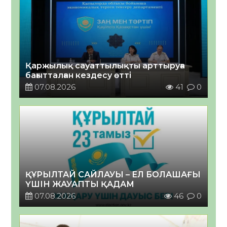
Қаржылық сауаттылықты арттыруға
бағытталған кездесу өтті
07.08.2026
41
0
ҚҰРЫЛТАЙ САЙЛАУЫ – ЕЛ БОЛАШАҒЫ
ҮШІН ЖАУАПТЫ ҚАДАМ
07.08.2026
46
0