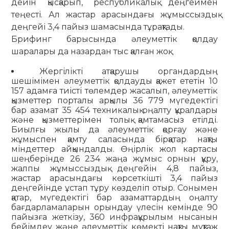
дейін қысқарып, республикалық деңгеймен
теңесті. Ал жастар арасындағы жұмыссыздық
деңгейі 3,4 пайыз шамасында тұрақтады.
Брифинг барысында әлеуметтік қолдау
шаралары да назардан тыс қалған жоқ.
Жергілікті атқарушы органдардың
шешімімен әлеуметтік қолдауды қажет ететін 10
157 адамға тиісті төлемдер жасалып, әлеуметтік
қызметтер порталы арқылы 36 779 мүгедектігі
бар азамат 35 454 техникалық оңалту құралдары
және қызметтерімен толық қамтамасыз етілді.
Биылғы жылы да әлеуметтік қорғау және
жұмыспен қамту саласында бірқатар нақты
міндеттер айқындалды. Өңірлік жол картасы
шеңберінде 26 234 жаңа жұмыс орнын құру,
жалпы жұмыссыздық деңгейін 4,8 пайыз,
жастар арасындағы көрсеткішті 3,4 пайыз
деңгейінде ұстап тұру көзделіп отыр. Сонымен
қатар, мүгедектігі бар азаматтардың оңалту
бағдарламаларын орындау үлесін кемінде 90
пайызға жеткізу, 360 инфрақұрылым нысанын
бейімдеу және әлеуметтік көмекті нақты мұқтаж