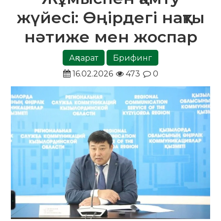
жүйесі: Өңірдегі нақты
нәтиже мен жоспар
Ақпарат
Брифинг
16.02.2026
473
0