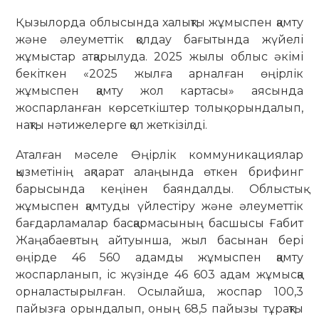
Қызылорда облысында халықты жұмыспен қамту
және әлеуметтік қолдау бағытында жүйелі
жұмыстар атқарылуда. 2025 жылы облыс әкімі
бекіткен «2025 жылға арналған өңірлік
жұмыспен қамту жол картасы» аясында
жоспарланған көрсеткіштер толық орындалып,
нақты нәтижелерге қол жеткізілді.
Аталған мәселе Өңірлік коммуникациялар
қызметінің ақпарат алаңында өткен брифинг
барысында кеңінен баяндалды. Облыстық
жұмыспен қамтуды үйлестіру және әлеуметтік
бағдарламалар басқармасының басшысы Ғабит
Жаңабаевтың айтуынша, жыл басынан бері
өңірде 46 560 адамды жұмыспен қамту
жоспарланып, іс жүзінде 46 603 адам жұмысқа
орналастырылған. Осылайша, жоспар 100,3
пайызға орындалып, оның 68,5 пайызы тұрақты