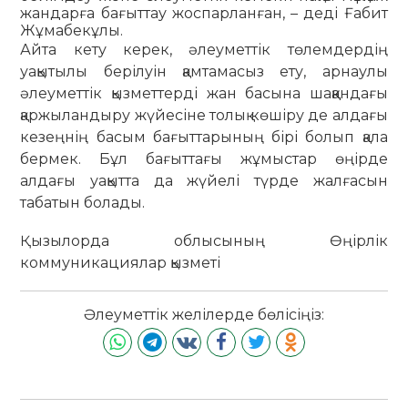
жандарға бағыттау жоспарланған, – деді Ғабит
Жұмабекұлы.
Айта кету керек, әлеуметтік төлемдердің
уақытылы берілуін қамтамасыз ету, арнаулы
әлеуметтік қызметтерді жан басына шаққандағы
қаржыландыру жүйесіне толық көшіру де алдағы
кезеңнің басым бағыттарының бірі болып қала
бермек. Бұл бағыттағы жұмыстар өңірде
алдағы уақытта да жүйелі түрде жалғасын
табатын болады.
Қызылорда облысының Өңірлік
коммуникациялар қызметі
Әлеуметтік желілерде бөлісіңіз: