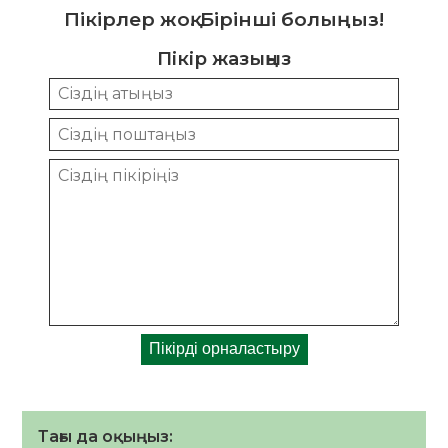
Пікірлер жоқ. Бірінші болыңыз!
Пікір жазыңыз
Тағы да оқыңыз: