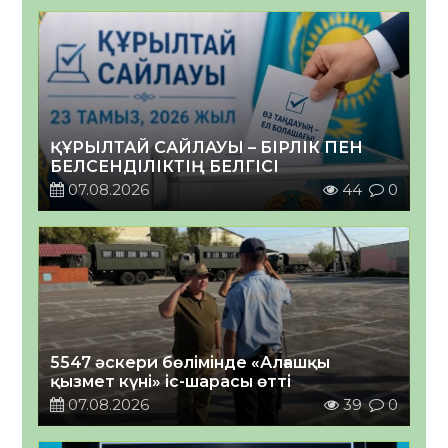
ҚҰРЫЛТАЙ САЙЛАУЫ – БІРЛІК ПЕН
БЕЛСЕНДІЛІКТІҢ БЕЛГІСІ
07.08.2026
44
0
5547 әскери бөлімінде «Алғашқы
қызмет күні» іс-шарасы өтті
07.08.2026
39
0