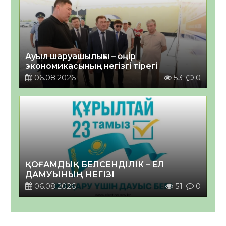
Ауыл шаруашылығы – өңір
экономикасының негізгі тірегі
06.08.2026
53
0
ҚОҒАМДЫҚ БЕЛСЕНДІЛІК – ЕЛ
ДАМУЫНЫҢ НЕГІЗІ
06.08.2026
51
0