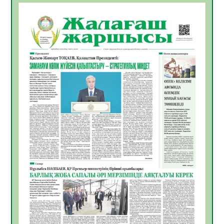
БАСТАР ЖАУАПТЫ ТАҢДАУ
06.08.2026
51
0
Инфекциялық ауруларға қарсы иммундау
жұмыстарының тиімділігі
06.08.2026
53
0
Көкжөтел ауруы туралы
06.08.2026
51
0
АПВ вакцинасы туралы мәлімет
06.08.2026
49
0
Open Air: Қызылорда облысы полиция
департаменті 20 мыңнан астам
көрерменнің қауіпсіздігін қамтамасыз етті
06.08.2026
62
0
ҚЫЗЫЛОРДАДА «САНАЛЫ ҰРПАҚ –
ЖАРҚЫН БОЛАШАҚ» АТТЫ КЕҢЕЙТІЛГЕН
МӘЖІЛІС ӨТТІ