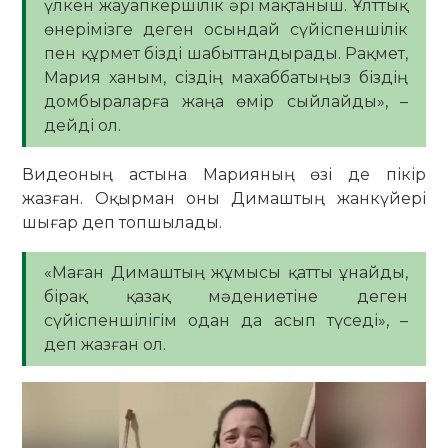
үлкен жауапкершілік әрі мақтаныш. Ұлттық
өнерімізге деген осындай сүйіспеншілік
пен құрмет бізді шабыттандырады. Рақмет,
Мария ханым, сіздің махаббатыңыз біздің
домбыраларға жаңа өмір сыйлайды», –
дейді ол.
Видеоның астына Марияның өзі де пікір
жазған. Оқырман оны Димаштың жанкүйері
шығар деп топшылады.
«Маған Димаштың жұмысы қатты ұнайды,
бірақ қазақ мәдениетіне деген
сүйіспеншілігім одан да асып түседі», –
деп жазған ол.