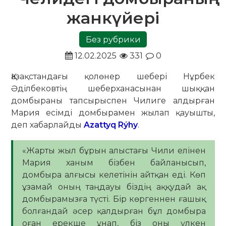
жанкүйері
Без рубрики
12.02.2025
331
0
Қазақстандағы қолөнер шебері Нұрбек
Әділбековтің шеберханасынан шыққан
домбыраны тапсырыспен Чилиге алдырған
Мария есімді домбырамен жылап қауышты,
деп хабарлайды
Azattyq Rýhy
.
«Жарты жыл бұрын алыстағы Чили елінен
Мария ханым бізбен байланысып,
домбыра алғысы келетінін айтқан еді. Көп
ұзамай оның таңдауы біздің аққудай ақ
домбырамызға түсті. Бір көргеннен ғашық
болғандай әсер қалдырған бұл домбыра
оған ерекше ұнап, біз оны үлкен