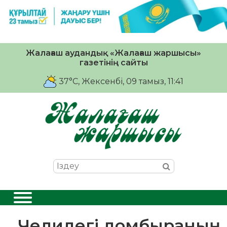
Жалағаш аудандық «Жалағаш жаршысы»
газетінің сайты
37°C
, Жексенбі, 09 тамыз, 11:41
Челидегі домбыраның