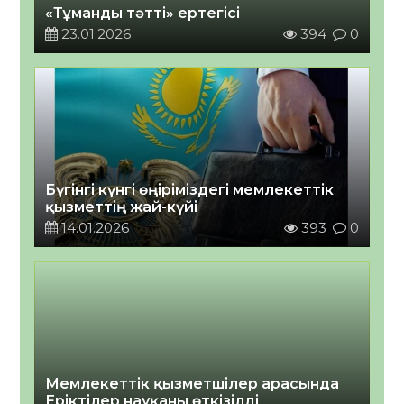
«Тұманды тәтті» ертегісі
23.01.2026
394
0
Бүгінгі күнгі өңіріміздегі мемлекеттік
қызметтің жай-күйі
14.01.2026
393
0
Мемлекеттік қызметшілер арасында
Еріктілер науқаны өткізілді