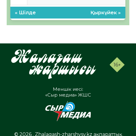
« Шілде
Қыркүйек »
16+
Меншік иесі:
«Сыр медиа» ЖШС
© 2026 . Zhalagash-zharshysy.kz ақпараттық