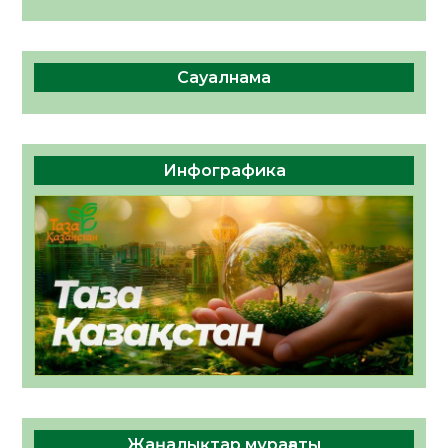
Сауалнама
Инфографика
Жаңалықтар мұрағаты