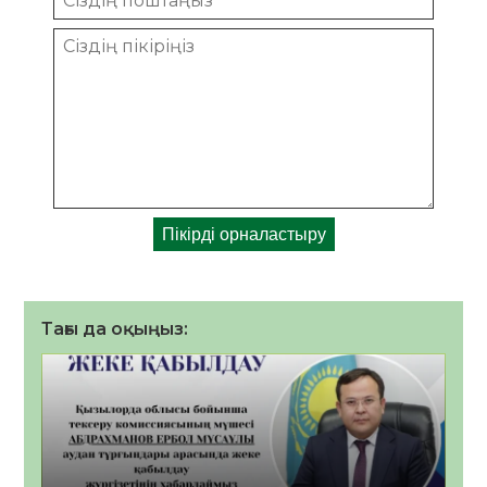
Тағы да оқыңыз: