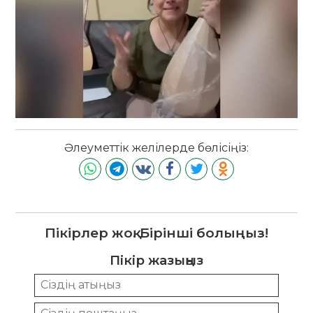
Әлеуметтік желілерде бөлісіңіз:
Пікірлер жоқ. Бірінші болыңыз!
Пікір жазыңыз