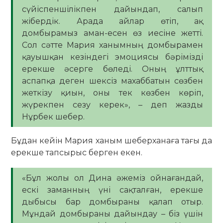
сүйіспеншілікпен дайындап, салып
жібердік. Арада айлар өтіп, ақ
домбырамыз аман-есен өз иесіне жетті.
Сол сәтте Мария ханымның домбырамен
қауышқан кезіндегі эмоциясы бәрімізді
ерекше әсерге бөледі. Оның ұлттық
аспапқа деген шексіз махаббатын сөзбен
жеткізу қиын, оны тек көзбен көріп,
жүрекпен сезу керек», – деп жазды
Нұрбек шебер.
Бұдан кейін Мария ханым шеберханаға тағы да
ерекше тапсырыс берген екен.
«Бұл жолы ол Дина әжеміз ойнағандай,
ескі заманның үні сақталған, ерекше
дыбысы бар домбыраны қалап отыр.
Мұндай домбыраны дайындау – біз үшін