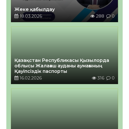
Жеке қабылдау
18.03.2026
288
0
Қазақстан Республикасы Қызылорда
облысы Жалағаш ауданы аумағының
Қауіпсіздік паспорты
16.02.2026
316
0