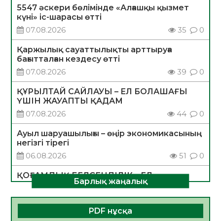
5547 әскери бөлімінде «Алғашқы қызмет
күні» іс-шарасы өтті
07.08.2026
35
0
Қаржылық сауаттылықты арттыруға
бағытталған кездесу өтті
07.08.2026
39
0
ҚҰРЫЛТАЙ САЙЛАУЫ – ЕЛ БОЛАШАҒЫ
ҮШІН ЖАУАПТЫ ҚАДАМ
07.08.2026
44
0
Ауыл шаруашылығы – өңір экономикасының
негізгі тірегі
06.08.2026
51
0
ҚОҒАМДЫҚ БЕЛСЕНДІЛІК – ЕЛ
Барлық жаңалық
ДАМУЫНЫҢ НЕГІЗІ
06.08.2026
49
0
PDF нұсқа
ҚҰРЫЛТАЙ САЙЛАУЫ – БОЛАШАҚҚА