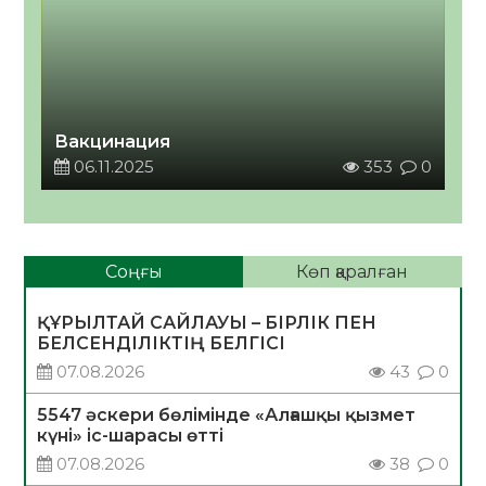
Вакцинация
06.11.2025
353
0
Соңғы
Көп қаралған
ҚҰРЫЛТАЙ САЙЛАУЫ – БІРЛІК ПЕН
БЕЛСЕНДІЛІКТІҢ БЕЛГІСІ
07.08.2026
43
0
5547 әскери бөлімінде «Алғашқы қызмет
күні» іс-шарасы өтті
07.08.2026
38
0