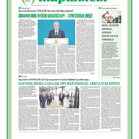
жұмыстарының тиімділігі
06.08.2026
54
0
Көкжөтел ауруы туралы
06.08.2026
52
0
АПВ вакцинасы туралы мәлімет
06.08.2026
51
0
Open Air: Қызылорда облысы полиция
департаменті 20 мыңнан астам
көрерменнің қауіпсіздігін қамтамасыз етті
06.08.2026
63
0
ҚЫЗЫЛОРДАДА «САНАЛЫ ҰРПАҚ –
ЖАРҚЫН БОЛАШАҚ» АТТЫ КЕҢЕЙТІЛГЕН
МӘЖІЛІС ӨТТІ
05.08.2026
64
0
Қазақстан Орталық Азиядағы көшуге ең
қолайлы ел атанды