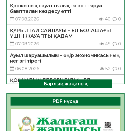
Қаржылық сауаттылықты арттыруға
бағытталған кездесу өтті
07.08.2026
40
0
ҚҰРЫЛТАЙ САЙЛАУЫ – ЕЛ БОЛАШАҒЫ
ҮШІН ЖАУАПТЫ ҚАДАМ
07.08.2026
45
0
Ауыл шаруашылығы – өңір экономикасының
негізгі тірегі
06.08.2026
52
0
ҚОҒАМДЫҚ БЕЛСЕНДІЛІК – ЕЛ
Барлық жаңалық
ДАМУЫНЫҢ НЕГІЗІ
06.08.2026
50
0
PDF нұсқа
ҚҰРЫЛТАЙ САЙЛАУЫ – БОЛАШАҚҚА
БАСТАР ЖАУАПТЫ ТАҢДАУ
06.08.2026
52
0
Инфекциялық ауруларға қарсы иммундау