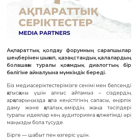
Ақпараттық қолдау форумның сарапшылар
шеңберінен шығып, қазақстандық қалалардың
болашағы туралы қоғамдық диалогтың бір
бөлігіне айналуына мүмкіндік береді.
Біз медиасеріктестерімізге сенімі мен белсенді
қатысқаны үшін алғыс айтамыз – сіздердің
арқаларыңызда қала кеңістігінің сапасы, өңірлік
даму және қалалық өмірдің жаңа тәсілдері
туралы идеялар кең аудиторияға қолжетімді әрі
маңызды бола түсуде.
Бірге — шабыт пен өзгеріс үшін.