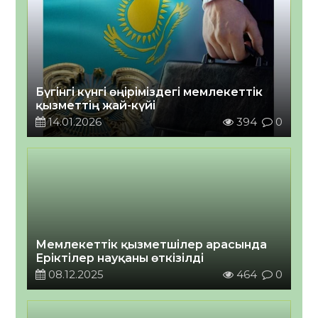
Бүгінгі күнгі өңіріміздегі мемлекеттік
қызметтің жай-күйі
14.01.2026
394
0
Мемлекеттік қызметшілер арасында
Еріктілер науқаны өткізілді
08.12.2025
464
0