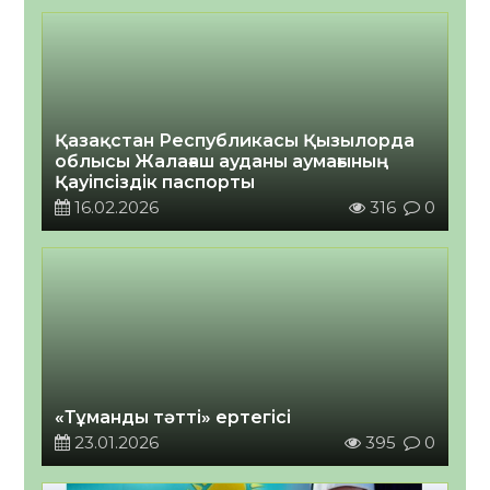
Қазақстан Республикасы Қызылорда
облысы Жалағаш ауданы аумағының
Қауіпсіздік паспорты
16.02.2026
316
0
«Тұманды тәтті» ертегісі
23.01.2026
395
0