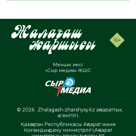
16+
Меншік иесі:
«Сыр медиа» ЖШС
© 2026 . Zhalagash-zharshysy.kz ақпараттық
агенттігі.
Қазақстан Республикасы Ақпарат және
Қоғамдық даму министрлігі,Ақпарат
комитетінің тіркеу туралы №