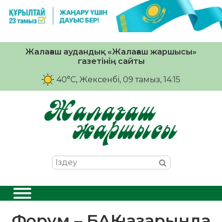
Жалағаш аудандық «Жалағаш жаршысы»
газетінің сайты
40°C
, Жексенбі, 09 тамыз, 14:15
Форум – БАҚ назарында