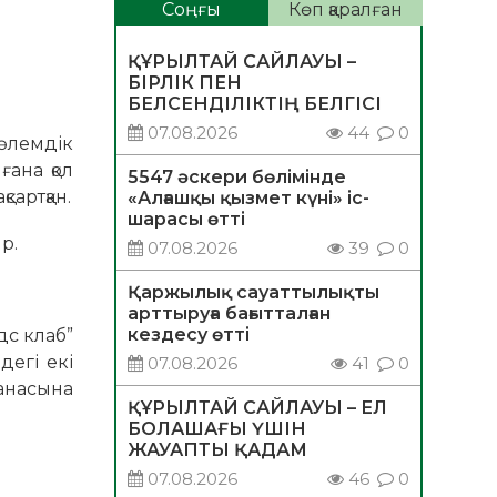
Соңғы
Көп қаралған
ҚҰРЫЛТАЙ САЙЛАУЫ –
БІРЛІК ПЕН
БЕЛСЕНДІЛІКТІҢ БЕЛГІСІ
07.08.2026
44
0
 әлемдік
ғана қол
5547 әскери бөлімінде
сартқан.
«Алғашқы қызмет күні» іс-
шарасы өтті
р.
07.08.2026
39
0
Қаржылық сауаттылықты
арттыруға бағытталған
кездесу өтті
дс клаб”
дегі екі
07.08.2026
41
0
анасына
ҚҰРЫЛТАЙ САЙЛАУЫ – ЕЛ
БОЛАШАҒЫ ҮШІН
ЖАУАПТЫ ҚАДАМ
07.08.2026
46
0