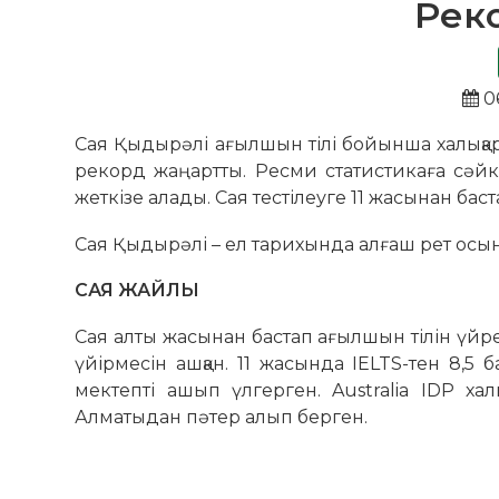
Рек
0
Сая Қыдырәлі ағылшын тілі бойынша халықар
рекорд жаңартты. Ресми статистикаға сәйк
жеткізе алады. Сая тестілеуге 11 жасынан баст
Сая Қыдырәлі – ел тарихында алғаш рет осын
САЯ ЖАЙЛЫ
Сая алты жасынан бастап ағылшын тілін үйре
үйірмесін ашқан. 11 жасында IELTS-тен 8,5 
мектепті ашып үлгерген. Australia IDP х
Алматыдан пәтер алып берген.