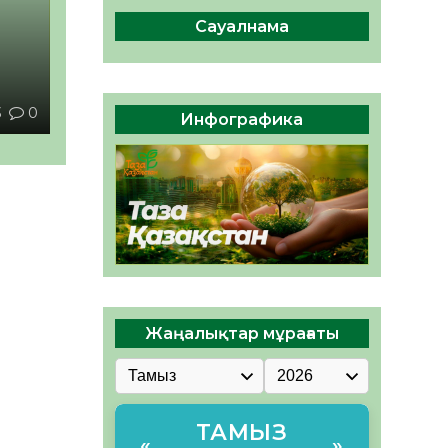
сақтау – әр азаматтың
міндеті
Сауалнама
05.08.2026
69
0
Руслан Рүстемұлы облыс
әкімінің кеңесшісі болып
3
0
Инфографика
тағайындалды
05.08.2026
64
0
Жаңалықтар мұрағаты
ТАМЫЗ
«
»