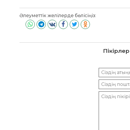
Әлеуметтік желілерде бөлісіңіз:
Пікірлер