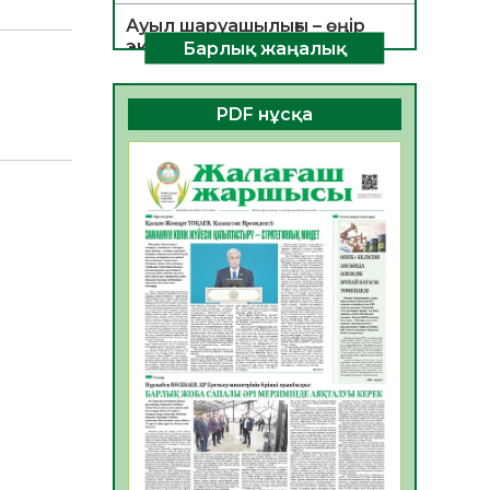
Ауыл шаруашылығы – өңір
экономикасының негізгі
Барлық жаңалық
тірегі
06.08.2026
53
0
PDF нұсқа
ҚОҒАМДЫҚ БЕЛСЕНДІЛІК –
ЕЛ ДАМУЫНЫҢ НЕГІЗІ
06.08.2026
51
0
ҚҰРЫЛТАЙ САЙЛАУЫ –
БОЛАШАҚҚА БАСТАР
ЖАУАПТЫ ТАҢДАУ
06.08.2026
53
0
Инфекциялық ауруларға
қарсы иммундау
жұмыстарының тиімділігі
06.08.2026
55
0
Көкжөтел ауруы туралы
06.08.2026
53
0