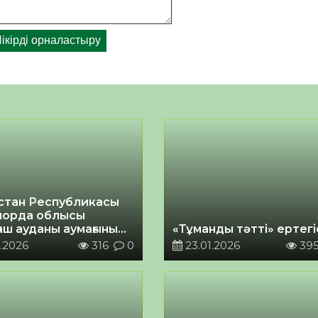
стан Республикасы
орда облысы
аш ауданы аумағының
«Тұманды тәтті» ертегі
іздік паспорты
.2026
316
0
23.01.2026
39