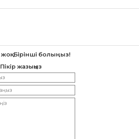
 жоқ. Бірінші болыңыз!
Пікір жазыңыз