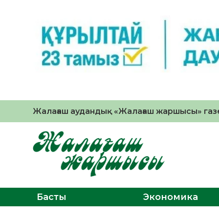
Жалағаш аудандық «Жалағаш жаршысы» газе
Басты
Экономика