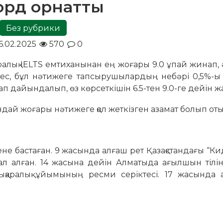
орд орнатты
Без рубрики
6.02.2025
570
0
алық IELTS емтиханынан ең жоғары 9.0 ұпай жинап,
ес, бұл нәтижеге тапсырушылардың небәрі 0,5%-ы 
ап дайындалып, өз көрсеткішін 6.5-тен 9.0-ге дейін жақ
дай жоғары нәтижеге қол жеткізген азамат болып оты
не бастаған. 9 жасында алғаш рет Қазақстандағы “Ки
бал алған. 14 жасына дейін Алматыда ағылшын тілін
алықаралық ұйымының ресми серіктесі. 17 жасында 