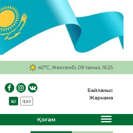
40°C
, Жексенбі, 09 тамыз, 16:25
Байланыс
Жарнама
қаз
qaz
Қоғам