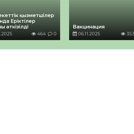
кеттік қызметшілер
нда Еріктілер
ы өткізілді
Вакцинация
.2025
464
0
06.11.2025
35