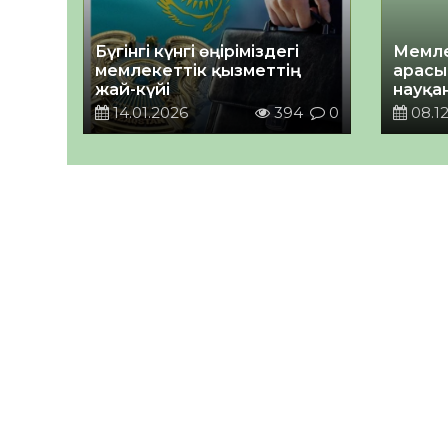
Бүгінгі күнгі өңіріміздегі
Мемле
мемлекеттік қызметтің
арасы
жай-күйі
науқан
14.01.2026
394
0
08.12