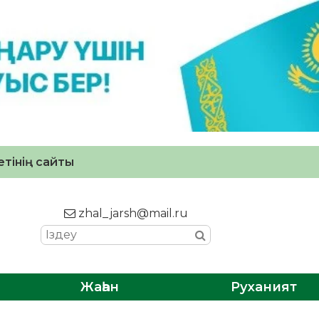
тінің сайты
zhal_jarsh@mail.ru
Жаһан
Руханият