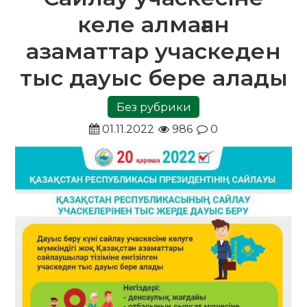
келе алмаған
азаматтар учаскеден
тыс дауыс бере алады
Без рубрики
01.11.2022
986
0