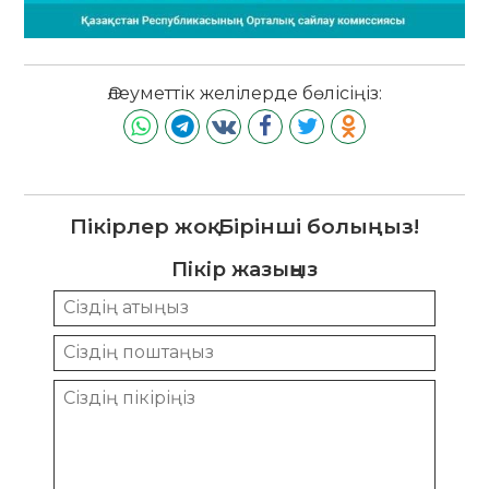
Әлеуметтік желілерде бөлісіңіз:
Пікірлер жоқ. Бірінші болыңыз!
Пікір жазыңыз