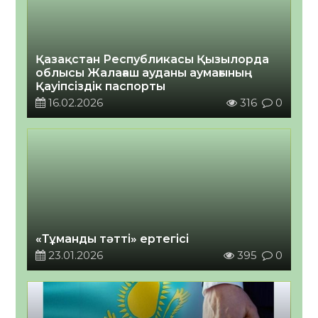
Қазақстан Республикасы Қызылорда
облысы Жалағаш ауданы аумағының
Қауіпсіздік паспорты
16.02.2026
316
0
«Тұманды тәтті» ертегісі
23.01.2026
395
0