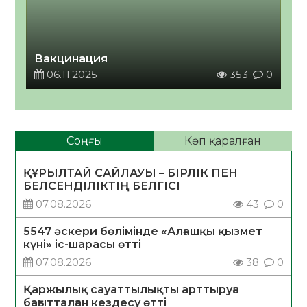
Вакцинация
06.11.2025
353
0
Соңғы
Көп қаралған
ҚҰРЫЛТАЙ САЙЛАУЫ – БІРЛІК ПЕН
БЕЛСЕНДІЛІКТІҢ БЕЛГІСІ
07.08.2026
43
0
5547 әскери бөлімінде «Алғашқы қызмет
күні» іс-шарасы өтті
07.08.2026
38
0
Қаржылық сауаттылықты арттыруға
бағытталған кездесу өтті