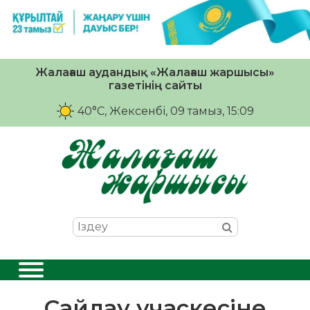
Жалағаш аудандық «Жалағаш жаршысы»
газетінің сайты
40°C
, Жексенбі, 09 тамыз, 15:09
Сайлау учаскесіне