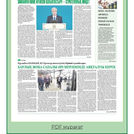
Көкжөтел ауруы туралы
06.08.2026
52
0
АПВ вакцинасы туралы мәлімет
06.08.2026
51
0
Open Air: Қызылорда облысы полиция
департаменті 20 мыңнан астам
көрерменнің қауіпсіздігін қамтамасыз етті
06.08.2026
63
0
ҚЫЗЫЛОРДАДА «САНАЛЫ ҰРПАҚ –
ЖАРҚЫН БОЛАШАҚ» АТТЫ КЕҢЕЙТІЛГЕН
МӘЖІЛІС ӨТТІ
05.08.2026
64
0
Қазақстан Орталық Азиядағы көшуге ең
қолайлы ел атанды
05.08.2026
66
0
PDF мұрағат