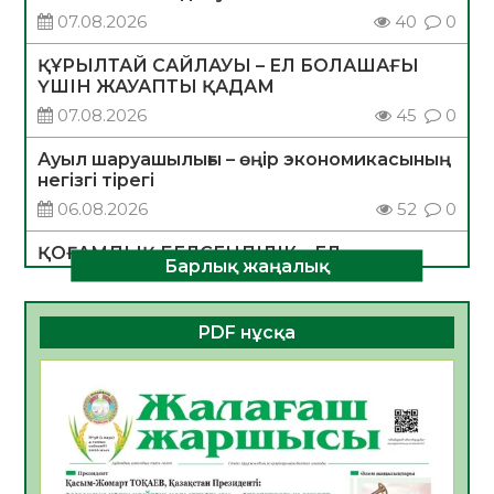
07.08.2026
40
0
ҚҰРЫЛТАЙ САЙЛАУЫ – ЕЛ БОЛАШАҒЫ
ҮШІН ЖАУАПТЫ ҚАДАМ
07.08.2026
45
0
Ауыл шаруашылығы – өңір экономикасының
негізгі тірегі
06.08.2026
52
0
ҚОҒАМДЫҚ БЕЛСЕНДІЛІК – ЕЛ
Барлық жаңалық
ДАМУЫНЫҢ НЕГІЗІ
06.08.2026
50
0
PDF нұсқа
ҚҰРЫЛТАЙ САЙЛАУЫ – БОЛАШАҚҚА
БАСТАР ЖАУАПТЫ ТАҢДАУ
06.08.2026
52
0
Инфекциялық ауруларға қарсы иммундау
жұмыстарының тиімділігі
06.08.2026
54
0