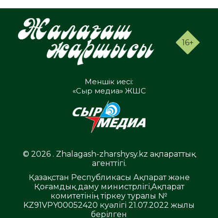
16+
Меншік иесі:
«Сыр медиа» ЖШС
© 2026 . Zhalagash-zharshysy.kz ақпараттық
агенттігі.
Қазақстан Республикасы Ақпарат және
Қоғамдық даму министрлігі,Ақпарат
комитетінің тіркеу туралы №
KZ91VPY00052420 куәлігі 21.07.2022 жылы
берілген