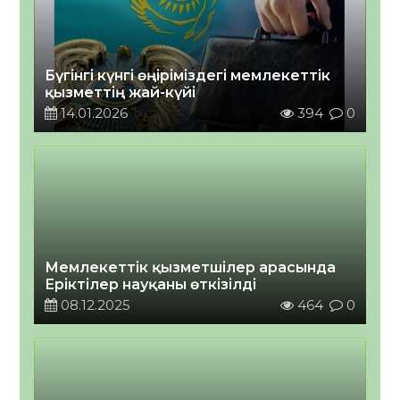
Бүгінгі күнгі өңіріміздегі мемлекеттік
қызметтің жай-күйі
14.01.2026
394
0
Мемлекеттік қызметшілер арасында
Еріктілер науқаны өткізілді
08.12.2025
464
0