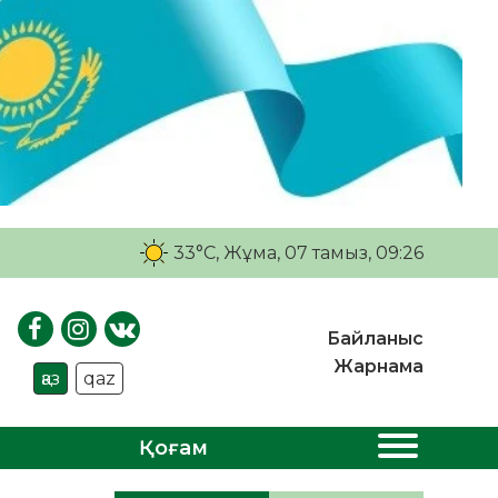
33°C
, Жұма, 07 тамыз, 09:26
Байланыс
Жарнама
қаз
qaz
Қоғам