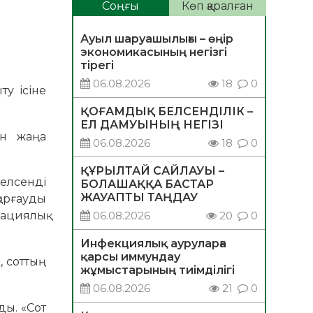
Соңғы
Көп қаралған
Ауыл шаруашылығы – өңір
экономикасының негізгі
тірегі
06.08.2026
18
0
ту ісіне
ҚОҒАМДЫҚ БЕЛСЕНДІЛІК –
ЕЛ ДАМУЫНЫҢ НЕГІЗІ
ен жаңа
06.08.2026
18
0
ҚҰРЫЛТАЙ САЙЛАУЫ –
елсенді
БОЛАШАҚҚА БАСТАР
ЖАУАПТЫ ТАҢДАУ
қорғауды
ациялық
06.08.2026
20
0
Инфекциялық ауруларға
қарсы иммундау
, соттың
жұмыстарының тиімділігі
06.08.2026
21
0
ды. «Сот