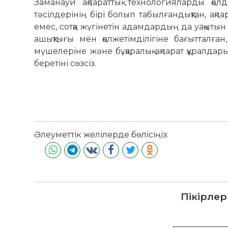
Заманауи ақпараттық технологияларды қолда
тәсілдерінің бірі болып табылғандықтан, ақпа
емес, сотқа жүгінетін адамдардың да уақытын
ашықтығы мен қолжетімділігіне бағытталған, 
мүшелеріне және бұқаралық ақпарат құралдар
беретіні сөзсіз.
Жалағаш
Әлеуметтік желілерде бөлісіңіз:
Пікірлер