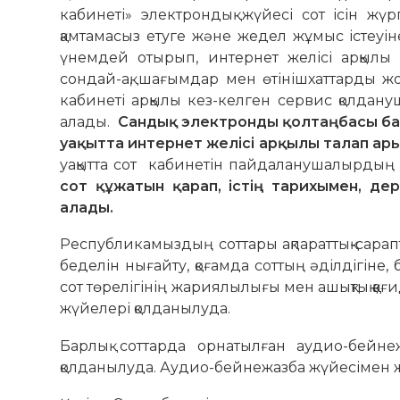
кабинеті» электрондық жүйесі сот ісін жүрг
қамтамасыз етуге және жедел жұмыс істеуіне
үнемдей отырып, интернет желісі арқылы
сондай-ақ, шағымдар мен өтінішхаттарды жол
кабинеті арқылы кез-келген сервис қолдану
алады.
Сандық электронды қолтаңбасы ба
уақытта интернет желісі арқылы талап ар
уақытта сот кабинетін пайдаланушалырдың 
сот құжатын қарап, істің тарихымен, дер
алады.
Республикамыздың соттары ақпараттық-сарапт
беделін нығайту, қоғамда соттың әділдігіне
сот төрелігінің жариялылығы мен ашықтық қа
жүйелері қолданылуда.
Барлық соттарда орнатылған аудио-бейне
қолданылуда. Аудио-бейнежазба жүйесімен же