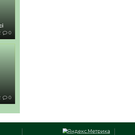
сі
2
0
2
0