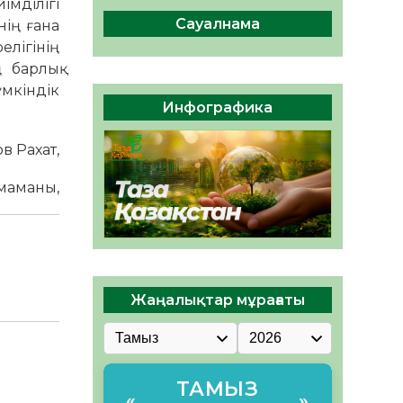
імділігі
ы жаңа Құрылтай үшін дауыс
беруге дайын
Сауалнама
нің ғана
05.08.2026
32
0
елігінің
ң барлық
ӘРБІР ДАУЫС – ҚОҒАМ
үмкіндік
ДАМУЫНА ҚОСЫЛҒАН
Инфографика
ҮЛЕС
05.08.2026
39
0
ат,
аны,
Жаңалықтар мұрағаты
ТАМЫЗ
«
»