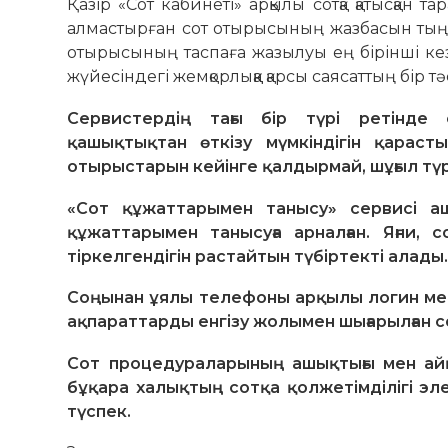
Қазір «Сот кабинеті» арқылы сотқа қатысқан 
алмастырған сот отырысының жазбасын тыңда
отырысының таспаға жазылуы ең бірінші кез
жүйесіндегі жемқорлыққа қарсы саясаттың бір т
Сервистердің тағы бір түрі ретінде
қашықтықтан өткізу мүмкіндігін қараст
отырыстарын кейінге қалдырмай, шұғыл түрд
«Сот құжаттарымен танысу» сервисі 
құжаттарымен танысуға арналған. Яғни,
тіркелгендігін растайтын түбіртекті алады
Соңынан ұялы телефоны арқылы логин мен
ақпараттарды енгізу жолымен шығарылған со
Сот процедураларының ашықтығы мен айқынд
бұқара халықтың сотқа қолжетімділігі э
түспек.