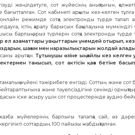
ізуді жеңілдетуге, сот жүйесінің анықтығын, қолжеті
 бағытталған. Сот кабинеті арқылы кез-келген тұлға
 онлайн режимде сотқа электронды түрде талап а
дауға, істің қаралу барысын бақылауына мүмкіндігі 
шысы барлық арыз түрлерін сотқа электронды түрде
р ел азаматтары уақыттарын үнемдей отырып, кез
ыздарын, шағым мен наразылықтарын жолдай алад
саны арытқан.
Тұтынушы өзіне ыңғайлы кез келген 
ектермен танысып, сот актісін қаға бетіне басып
амалық жүйені тәжірибеге енгізді. Соттың және сот б
, бейтараптығына және тәуелсіздігіне сенімді орнықт
ғидасын іске асыру үшін сот процестерінде аудио-бе
жазба жүйелерінің барлығы талапқа сай, өз дәре
ргілікті соттардың 100 пайызы жабдықталған.