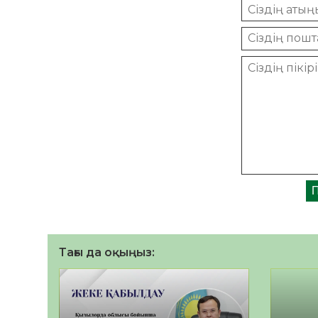
Тағы да оқыңыз: