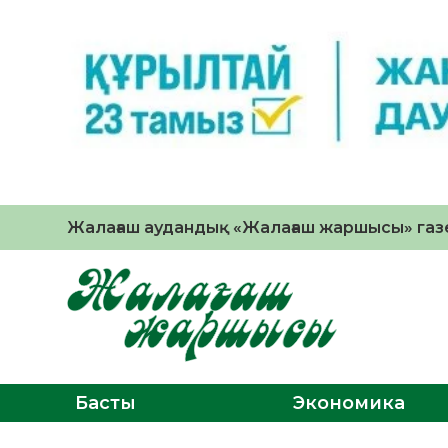
Жалағаш аудандық «Жалағаш жаршысы» газе
Басты
Экономика