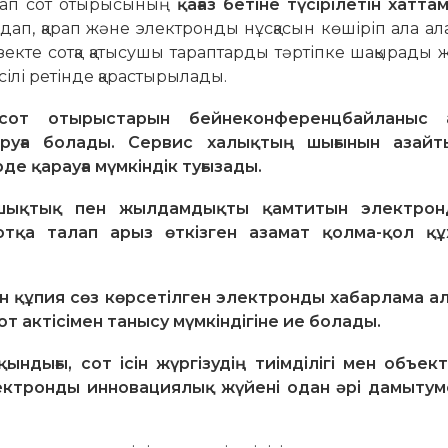
тарап сот отырысының
қағаз бетіне түсірілетін хатт
п, қарап және электронды нұсқасын көшіріп ала ал
екте сотқа қатысушы тараптарды тәртіпке шақырады 
әсілі ретінде қарастырылады.
 сот отырыстарын бейнеконференцбайланыс 
ыруға болады. Сервис халықтың шығынын азайт
е қарауға мүмкіндік туғызады.
ашықтық пен жылдамдықты қамтитын электрон
 сотқа талап арыз өткізген азамат қолма-қол қ
.
 құпия сөз көрсетілген электронды хабарлама ал
т актісімен танысу мүмкіндігіне ие болады.
ығы, сот ісін жүргізудің тиімділігі мен объекти
лектронды инновациялық жүйені одан әрі дамытум