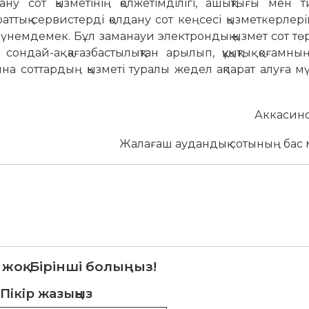
ну сот қызметінің қолжетімділігі, ашықтығы мен ти
раттық сервистерді қолдану сот кеңсесі қызметкерлері
 үнемдемек. Бұл заманауи электрондық қызмет сот төр
сондай-ақ қағазбастылықтан арылып, құқықтық қоғамны
ына соттардың қызметі туралы жедел ақпарат алуға м
Аккасинов Рах
 аудандық сотының бас мам
 жоқ. Бірінші болыңыз!
Пікір жазыңыз