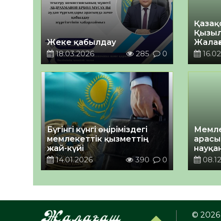
Қазақ
Қызыл
Жеке қабылдау
Жалағ
Қауіпс
18.03.2026
285
0
16.02
Бүгінгі күнгі өңіріміздегі
Мемле
мемлекеттік қызметтің
арасы
жай-күйі
науқан
14.01.2026
390
0
08.12
© 2026 