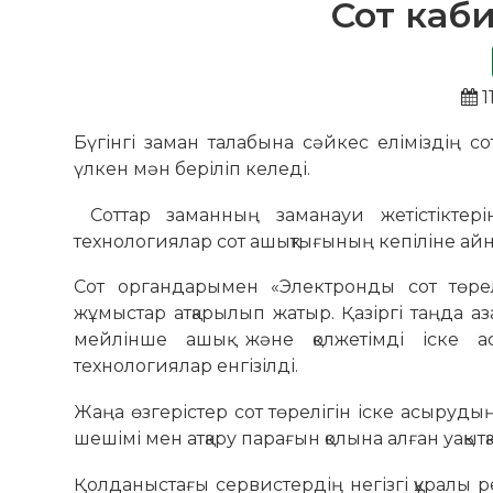
Сот каби
1
Бүгінгі заман талабына сәйкес еліміздің с
үлкен мән беріліп келеді.
Соттар заманның заманауи жетістіктеріне
технологиялар сот ашықтығының кепіліне ай
Сот органдарымен «Электронды сот төрел
жұмыстар атқарылып жатыр. Қазіргі таңда аз
мейлінше ашық және қолжетімді іске ас
технологиялар енгізілді.
Жаңа өзгерістер сот төрелігін іске асырудың 
шешімі мен атқару парағын қолына алған уақытқ
Қолданыстағы сервистердің негізгі құралы ре