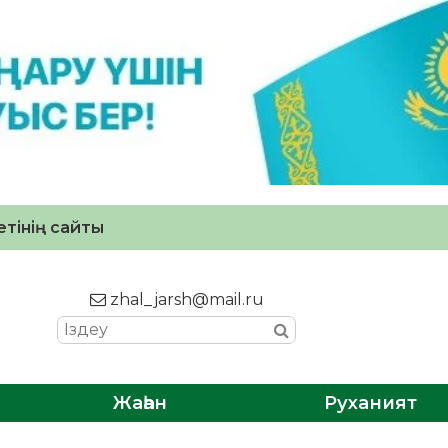
тінің сайты
zhal_jarsh@mail.ru
Жаһан
Руханият