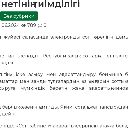
нетінің тиімділігі
Без рубрики
1.06.2024
789
0
от жүйесі саласында электронды сот төрелігін дамы
 қол жеткізді. Республикалық соттарға енгізілг
налды.
ігін» іске асыру мен ақпараттандыру бойынша б
аматтар мен заңды тұлғалардың өз құқықтарын соттық 
ыруға мүмкіндік беретін жаңа ақпараттық-иннов
барлық кезеңін қамтиды. Яғни, сотқа құжат тапсырудан
а дейін.
тінде «Сот кабинеті» ақпараттық сервисін атауға бола