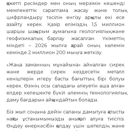
қажетті рәсімдер мен оның мерзімін кешенді
мемлекеттік сараптама жасау және толық
цифрландыру тәсілін енгізу арқылы екі есе
азайту керек. Қазір еліміздің 1,5 миллион
шаршы шақырым аумағына геологиялық және
геофизикалық барлау жасалған. Үкіметтің
міндеті – 2026 жылға қарай оның көлемін
кемінде 2 миллион 200 мыңға жеткізу.
«Жаңа заманның мұнайына» айналған сирек
және жерде сирек кездесетін металл
кеніштерін игеру басты бағыттың бірі болуы
керек. Өзінің осы саладағы әлеуетін аша алған
елдер келешекте бүкіл әлемнің технологиялық
даму бағдарын айқындайтын болады.
Біз жыл соңына дейін саланы дамытуға қатысты
нақты ұстанымымызды анықтап алуға тиіспіз.
Өңдеу өнеркәсібін қолдау үшін шетелдің және