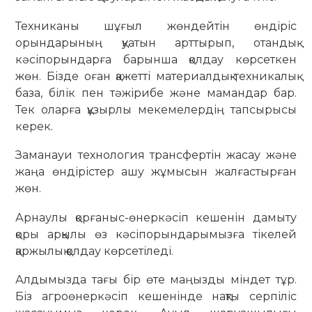
Техниканы шұғыл жөндейтін өндіріс
орындарының қуатын арттырып, отандық
кәсіпорындарға барынша қолдау көрсеткен
жөн. Бізде оған қажетті материалдық-техникалық
база, білік пен тәжірибе және мамандар бар.
Тек оларға құзырлы мекемелердің тапсырысы
керек.
Заманауи технология трансфертін жасау және
жаңа өндірістер ашу жұмысын жалғастырған
жөн.
Арнаулы қорғаныс-өнеркәсіп кешенін дамыту
қоры арқылы өз кәсіпорындарымызға тікелей
қаржылық қолдау көрсетіледі.
Алдымызда тағы бір өте маңызды міндет тұр.
Біз агроөнеркәсіп кешенінде нақты серпіліс