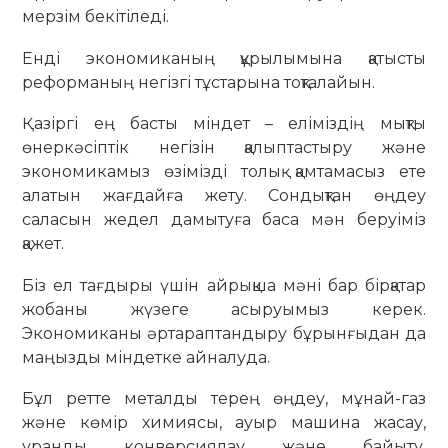
мерзім бекітіледі.
Енді экономиканың құрылымына қатысты
реформаның негізгі тұстарына тоқталайын.
Қазіргі ең басты міндет – еліміздің мықты
өнеркәсіптік негізін қалыптастыру және
экономикамыз өзімізді толық қамтамасыз ете
алатын жағдайға жету. Сондықтан өңдеу
саласын жедел дамытуға баса мән беруіміз
қажет.
Біз ел тағдыры үшін айрықша мәні бар бірқатар
жобаны жүзеге асыруымыз керек.
Экономиканы әртараптандыру бұрынғыдан да
маңызды міндетке айналуда.
Бұл ретте металды терең өңдеу, мұнай-газ
және көмір химиясы, ауыр машина жасау,
уранды конверсиялау және байыту,