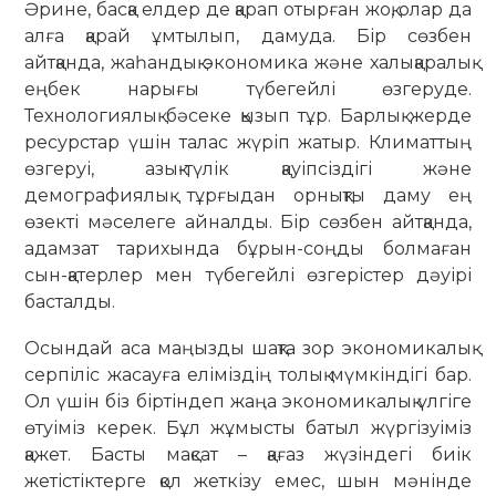
Әрине, басқа елдер де қарап отырған жоқ, олар да
алға қарай ұмтылып, дамуда. Бір сөзбен
айтқанда, жаһандық экономика және халықаралық
еңбек нарығы түбегейлі өзгеруде.
Технологиялық бәсеке қызып тұр. Барлық жерде
ресурстар үшін талас жүріп жатыр. Климаттың
өзгеруі, азық-түлік қауіпсіздігі және
демографиялық тұрғыдан орнықты даму ең
өзекті мәселеге айналды. Бір сөзбен айтқанда,
адамзат тарихында бұрын-соңды болмаған
сын-қатерлер мен түбегейлі өзгерістер дәуірі
басталды.
Осындай аса маңызды шақта зор экономикалық
серпіліс жасауға еліміздің толық мүмкіндігі бар.
Ол үшін біз біртіндеп жаңа экономикалық үлгіге
өтуіміз керек. Бұл жұмысты батыл жүргізуіміз
қажет. Басты мақсат – қағаз жүзіндегі биік
жетістіктерге қол жеткізу емес, шын мәнінде