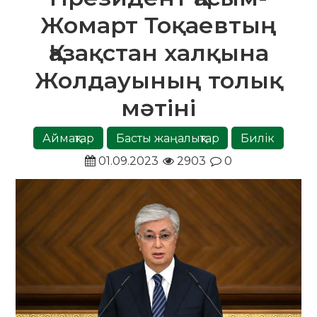
Жомарт Тоқаевтың
Қазақстан халқына
Жолдауының толық
мәтіні
Аймақтар
Басты жаңалықтар
Билік
01.09.2023
2903
0