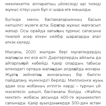
мемлекеттік аппараттың үйлесімді әрі тиімді
жұмыс істеуі үшін бұл іс-шара өте маңызды.
Бүгінде менің бастамаларымның басым
көпшілігі жүзеге асты. Бірқатар жұмыс жалғасып
жатыр. Осы орайда халықтың тұрмыс сапасына
тікелей әсер еткен кейбір шараларды атап
өткім келеді.
Мысалы, 2020 жылдан бері мұғалімдердің
жалақысы екі есе өсті. Дәрігерлердің айлығы да
айтарлықтай көбейді. Қазір олардың табысы
еліміздегі орташа жалақыдан әлдеқайда жоғары.
Жұртқа зейнетақы жинағының бір бөлігін
пайдалану мүмкіндігі берілді. Миллионға жуық
адам осы жобаның игілігін көрді – тұрғын үй
мәселесін шешіп, баспаналы болды. «Жайлы
мектеп» жобасы аясында 400-ге жуық мектеп
салынады. Қазір ауылдық жерде 300-ден астам