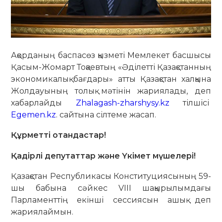
Ақорданың баспасөз қызметі Мемлекет басшысы
Қасым-Жомарт Тоқаевтың «Әділетті Қазақстанның
экономикалық бағдары» атты Қазақстан халқына
Жолдауының толық мәтінін жариялады, деп
хабарлайды
Zhalagash-zharshysy.kz
тілшісі
Egemen.kz
. сайтына сілтеме жасап.
Құрметті отандастар!
Қадірлі депутаттар және Үкімет мүшелері!
Қазақстан Республикасы Конституциясының 59-
шы бабына сәйкес VIIІ шақырылымдағы
Парламенттің екінші сессиясын ашық деп
жариялаймын.