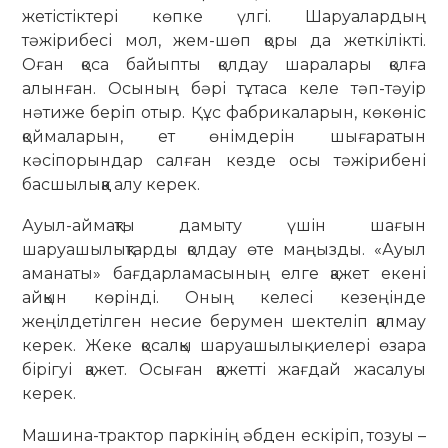
жетістіктері көпке үлгі. Шаруалардың
тәжірибесі мол, жем-шөп қоры да жеткілікті.
Оған қоса байыпты қолдау шаралары қолға
алынған. Осының бәрі тұтаса келе тәп-тәуір
нәтиже беріп отыр. Құс фабрикаларын, көкөніс
қоймаларын, ет өнімдерін шығаратын
кәсіпорындар салған кезде осы тәжірибені
басшылыққа алу керек.
Ауыл-аймақты дамыту үшін шағын
шаруашылықтарды қолдау өте маңызды. «Ауыл
аманаты» бағдарламасының елге қажет екені
айқын көрінді. Оның келесі кезеңінде
жеңілдетілген несие берумен шектеліп қалмау
керек. Жеке қосалқы шаруашылық иелері өзара
бірігуі қажет. Осыған қажетті жағдай жасалуы
керек.
Машина-трактор паркінің әбден ескіріп, тозуы –