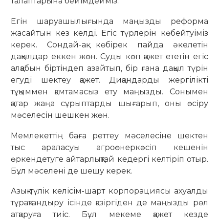
талаптарына бейімдейміз.
Егін шаруашылығында маңызды реформа
жасайтын кез келді. Егіс түрлерін көбейтуіміз
керек. Сондай-ақ көбірек пайда әкелетін
дақылдар еккен жөн. Суды көп қажет ететін егіс
алқабын біртіндеп азайтып, бір ғана дақыл түрін
егуді шектеу қажет. Диқандарды жергілікті
тұқыммен қамтамасыз ету маңызды. Сонымен
қатар жаңа сұрыптарды шығарып, оны өсіру
мәселесін шешкен жөн.
Мемлекеттің баға реттеу мәселесіне шектен
тыс араласуы агроөнеркәсіп кешенін
өркендетуге айтарлықтай кедергі келтіріп отыр.
Бұл мәселені де шешу керек.
Азық-түлік келісім-шарт корпорациясы ахуалды
тұрақтандыру ісінде қазіргіден де маңызды рөл
атқаруға тиіс. Бұл мекеме қажет кезде