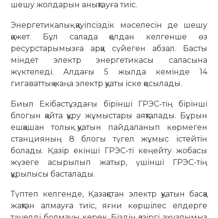
шешу жолдарын анықтауға тиіс.
Энергетикалық қауіпсіздік мәселесін де шешу
қажет. Бұл салада қолдан келгенше өз
ресурстарымызға арқа сүйеген абзал. Басты
міндет электр энергетикасы саласына
жүктеледі. Алдағы 5 жылда кемінде 14
гигаваттық жаңа электр қуаты іске қосылады.
Биыл Екібастұздағы бірінші ГРЭС-тің бірінші
блогын қайта құру жұмыстары аяқталады. Бұрын
ешқашан толық қуатын пайдаланып көрмеген
станцияның 8 блогы түгел жұмыс істейтін
болады. Қазір екінші ГРЭС-ті кеңейту жобасы
жүзеге асырылып жатыр, үшінші ГРЭС-тің
құрылысы басталады.
Түптеп келгенде, Қазақстан электр қуатын басқа
жақтан алмауға тиіс, яғни көршілес елдерге
тәуелді болмауы керек. Біздің қазіргі ахуалымыз