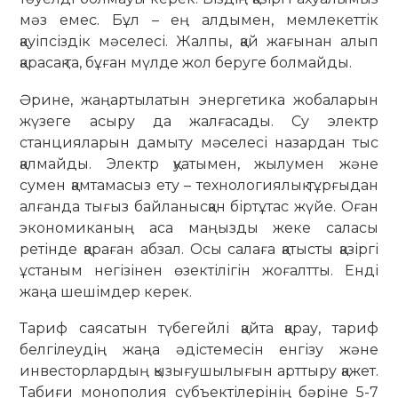
мәз емес. Бұл – ең алдымен, мемлекеттік
қауіпсіздік мәселесі. Жалпы, қай жағынан алып
қарасақ та, бұған мүлде жол беруге болмайды.
Әрине, жаңартылатын энергетика жобаларын
жүзеге асыру да жалғасады. Су электр
станцияларын дамыту мәселесі назардан тыс
қалмайды. Электр қуатымен, жылумен және
сумен қамтамасыз ету – технологиялық тұрғыдан
алғанда тығыз байланысқан біртұтас жүйе. Оған
экономиканың аса маңызды жеке саласы
ретінде қараған абзал. Осы салаға қатысты қазіргі
ұстаным негізінен өзектілігін жоғалтты. Енді
жаңа шешімдер керек.
Тариф саясатын түбегейлі қайта қарау, тариф
белгілеудің жаңа әдістемесін енгізу және
инвесторлардың қызығушылығын арттыру қажет.
Табиғи монополия субъектілерінің бәріне 5-7