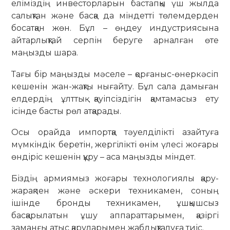
еліміздің инвесторларын бастапқы үш жылда
салықтан және басқа да міндетті төлемдерден
босатқан жөн. Бұл – өңдеу индустриясына
айтарлықтай серпін беруге арналған өте
маңызды шара.
Тағы бір маңызды мәселе – қорғаныс-өнеркәсіп
кешенін жан-жақты нығайту. Бұл сала дамыған
елдердің ұлттық қауіпсіздігін қамтамасыз ету
ісінде басты рөл атқарады.
Осы орайда импортқа тәуелділікті азайтуға
мүмкіндік беретін, жергілікті өнім үлесі жоғары
өндіріс кешенін құру – аса маңызды міндет.
Біздің армиямыз жоғары технологиялы қару-
жарақпен және әскери техникамен, соның
ішінде бронды техникамен, ұшқышсыз
басқарылатын ұшу аппараттарымен, қазіргі
заманғы атыс қаруларымен жабдықталуға тиіс.