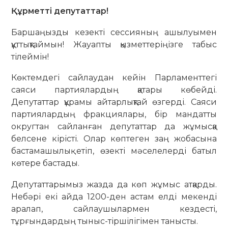
Құрметті депутаттар!
Баршаңызды кезекті сессияның ашылуымен
құттықтаймын! Жауапты қызметтеріңізге табыс
тілеймін!
Көктемдегі сайлаудан кейін Парламенттегі
саяси партиялардың қатары көбейді.
Депутаттар құрамы айтарлықтай өзгерді. Саяси
партиялардың фракциялары, бір мандатты
округтан сайланған депутаттар да жұмысқа
белсене кірісті. Олар көптеген заң жобасына
бастамашылық етіп, өзекті мәселелерді батыл
көтере бастады.
Депутаттарымыз жазда да көп жұмыс атқарды.
Небәрі екі айда 1200-ден астам елді мекенді
аралап, сайлаушылармен кездесті,
тұрғындардың тыныс-тіршілігімен танысты.