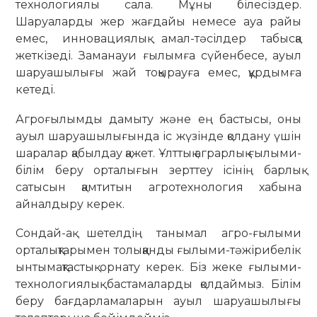
технологиялы сала. Мұны білесіздер.
Шаруаларды жер жағдайы немесе ауа райы
емес, инновациялық амал-тәсілдер табысқа
жеткізеді. Заманауи ғылымға сүйенбесе, ауыл
шаруашылығы жай тоқырауға емес, құрдымға
кетеді.
Агроғылымды дамыту және ең бастысы, оны
ауыл шаруашылығында іс жүзінде қолдану үшін
шаралар қабылдау қажет. Ұлттық аграрлық ғылыми-
білім беру орталығын зерттеу ісінің барлық
сатысын қамтитын агротехнология хабына
айналдыру керек.
Сондай-ақ шетелдің танымал агро-ғылыми
орталықтарымен толыққанды ғылыми-тәжірибелік
ынтымақтастық орнату керек. Біз жеке ғылыми-
технологиялық бастамаларды қолдаймыз. Білім
беру бағдарламаларын ауыл шаруашылығы