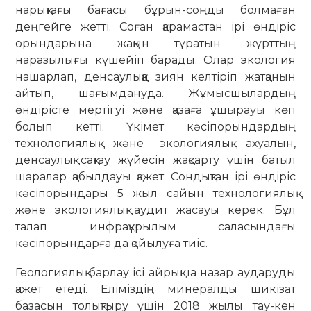
нарықтағы бағасы бұрын-соңды болмаған
деңгейге жетті. Соған қарамастан ірі өндіріс
орындарына жақын тұратын жұрттың
наразылығы күшейіп барады. Олар экология
нашарлап, денсаулыққа зиян келтіріп жатқанын
айтып, шағымдануда. Жұмысшылардың
өндірісте мертігуі және қазаға ұшырауы көп
болып кетті. Үкімет кәсіпорындардың
технологиялық және экологиялық ахуалын,
денсаулық сақтау жүйесін жақсарту үшін батыл
шаралар қабылдауы қажет. Сондықтан ірі өндіріс
кәсіпорындары 5 жыл сайын технологиялық
және экологиялық аудит жасауы керек. Бұл
талап инфрақұрылым саласындағы
кәсіпорындарға да қойылуға тиіс.
Геологиялық барлау ісі айрықша назар аударуды
қажет етеді. Еліміздің минералды шикізат
базасын толықтыру үшін 2018 жылы тау-кен