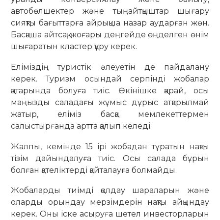
автобөлшектер және тыңайтқыштар шығару
сияқты бағыттарға айрықша назар аударған жөн.
Басқаша айтсақ, жоғары деңгейде өңделген өнім
шығаратын кластер құру керек.
Еліміздің туристік әлеуетін де пайдалану
керек. Туризм осындай серпінді жобалар
қатарында болуға тиіс. Өкінішке қарай, осы
маңызды саладағы жұмыс дұрыс атқарылмай
жатыр, еліміз басқа мемлекеттермен
салыстырғанда артта қалып келеді.
Жалпы, кемінде 15 ірі жобадан тұратын нақты
тізім дайындалуға тиіс. Осы салада бұрын
болған қателіктерді қайталауға болмайды.
Жобаларды тиімді қолдау шараларын және
оларды орындау мерзімдерін нақты айқындау
керек. Оны іске асыруға шетел инвесторларын