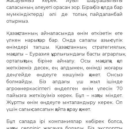
жасауымыз керек. Ауыл шаруашылығы
саласының әлеуеті орасан зор. Бірақ біз қолда бар
мүмкіндіктерді әлі де толық пайдаланбай
отырмыз.
Қазақстанның айналасында өнім өткізетін өте
үлкен нарықтар бар. Онда сапалы азық-түлік
өнімдері тапшы. Қазақстанның стратегиялық
мақсаты – Еуразия құрлығындағы басты аграрлық
орталықтың біріне айналу. Осы мақсатқа қол
жеткіземіз десек, ең алдымен, өнімді жоғары
деңгейде өңдеуге көшуіміз қажет. Онсыз
болмайды. Біз алдағы үш жыл ішінде
агроөнеркәсіптегі өңделген өнім үлесін 70
пайызға жеткізуіміз керек. Бұл – нақты міндет.
Жұртты өнім өңдеуге ынталандыру керек. Ол
үшін салық саясатын қайта қарау қажет.
Бұл салада ірі компаниялар көбірек болса,
нақты серпіліс жасауға болады. Біз экспортты