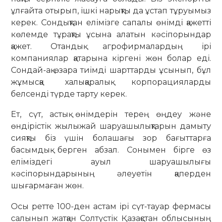
ұлғайта отырып, ішкі нарықты да ұстап тұруымыз
керек. Сондықтан елімізге сапалы өнімді қажетті
көлемде тұрақты ұсына алатын кәсіпорындар
қажет. Отандық агрофирмалардың ірі
компаниялар қатарына кіргені жөн болар еді.
Сондай-ақ өзара тиімді шарттарды ұсынып, бұл
жұмысқа халықаралық корпорацияларды
белсенді түрде тарту керек.
Ет, сүт, астық өнімдерін терең өңдеу және
өндірістік жылыжай шаруашылықтарын дамыту
сияқты біз үшін болашағы зор бағыттарға
басымдық берген абзал. Сонымен бірге өз
еліміздегі ауыл шаруашылығы
кәсіпорындарының әлеуетін қаперден
шығармаған жөн.
Осы ретте 100-ден астам ірі сүт-тауар фермасы
салынып жатқан Солтүстік Қазақстан облысының