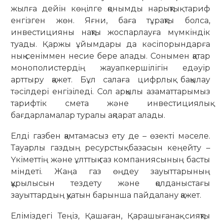
жылға дейін көңілге қонымды нарықтық тариф
енгізген жөн. Яғни, баға тұрақты болса,
инвестицияны нақты жоспарлауға мүмкіндік
туады. Қаржы ұйымдары да кәсіпорындарға
нық сеніммен несие бере алады. Сонымен қатар
монополистердің жауапкершілігін едәуір
арттыру қажет. Бұл салаға цифрлық бақылау
тәсілдері енгізіледі. Сол арқылы азаматтарымыз
тарифтік смета және инвестициялық
бағдарламалар туралы ақпарат алады.
Елді газбен қамтамасыз ету де – өзекті мәселе.
Тауарлы газдың ресурстық базасын кеңейту –
Үкіметтің және ұлттық газ компаниясының басты
міндеті. Жаңа газ өңдеу зауыттарының
құрылысын тездету және қолданыстағы
зауыттардың қуатын барынша пайдалану қажет.
Еліміздегі Теңіз, Қашаған, Қарашығанақ сияқты