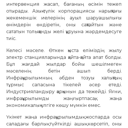
интервенция жасап, бағаның өсімін тежеп
отырады. Азық-түлік корпорациясы нарықтағы
жекеменшік иелерінің ауыл шаруашылығы
өнімдерін өндіретін, оны сақтайтын және
сататын толыққанды желі құруына жәрдемдесуге
тиіс.
Келесі мәселе. Өткен қыста еліміздің жылу
электр станцияларында қайта-қайта апат болды.
Бұл жағдай жылдар бойы шешілмеген
мәселенің бетін ашып берді.
Инфрақұрылымның әбден тозуы халықтың
тұрмыс сапасына тікелей әсер етеді.
Индустрияландыру қарқынын да тежейді. Яғни,
инфрақұрылымды жаңғыртпасақ, жаңа
экономикалық үлгіге көшу мүмкін емес.
Үкімет жаңа инфрақұрылымдық жоспарда осы
саладағы барлық түйткілді ашық көрсетіп, оны