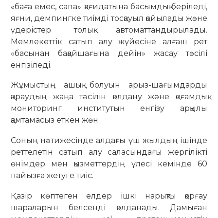
«баға емес, сапа» қағидатына басымдық беріледі,
яғни, демпингке тиімді тосқауыл қойылады және
үдерістер толық автоматтандырылады.
Мемлекеттік сатып алу жүйесіне алғаш рет
«басынан бақайшағына дейін» жасау тәсілі
енгізіледі.
Жұмыстың ашық болуын арыз-шағымдарды
қараудың жаңа тәсілін қолдану және қоғамдық
мониторинг институтын енгізу арқылы
қамтамасыз еткен жөн.
Соның нәтижесінде алдағы үш жылдың ішінде
реттелетін сатып алу саласындағы жергілікті
өнімдер мен қызметтердің үлесі кемінде 60
пайызға жетуге тиіс.
Қазір көптеген елдер ішкі нарықты қорғау
шараларын белсенді қолданады. Дамыған