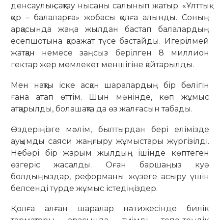
денсаулық сақтау нысаны салынып жатыр. «Ұлттық
қор – балаларға» жобасы қолға алынды. Соның
арқасында жаңа жылдан бастап балалардың
есепшотына қаражат түсе бастайды. Игерілмей
жатқан немесе заңсыз берілген 8 миллион
гектар жер мемлекет меншігіне қайтарылды.
Мен нақты іске асқан шаралардың бір бөлігін
ғана атап өттім. Шын мәнінде, көп жұмыс
атқарылды, болашақта да өз жалғасын табады.
Өздеріңізге мәлім, былтырдан бері елімізде
ауқымды саяси жаңғыру жұмыстары жүргізілді.
Небәрі бір жарым жылдың ішінде көптеген
өзгеріс жасалды. Оған баршаңыз куә
болдыңыздар, реформаны жүзеге асыру үшін
белсенді түрде жұмыс істедіңіздер.
Қолға алған шаралар нәтижесінде билік