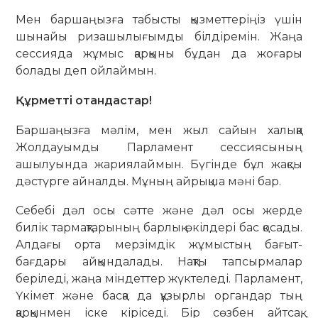
Мен баршаңызға табысты қызметтеріңіз үшін
шынайы ризашылығымды білдіремін. Жаңа
сессияда жұмыс қарқыны бұдан да жоғары
болады деп ойлаймын.
Құрметті отандастар!
Баршаңызға мәлім, мен жыл сайын халыққа
Жолдауымды Парламент сессиясының
ашылуында жариялаймын. Бүгінде бұл жақсы
дәстүрге айналды. Мұның айрықша мәні бар.
Себебі дәл осы сәтте және дәл осы жерде
билік тармақтарының барлық өкілдері бас қосады.
Алдағы орта мерзімдік жұмыстың бағыт-
бағдары айқындалады. Нақты тапсырмалар
беріледі, жаңа міндеттер жүктеледі. Парламент,
Үкімет және басқа да құзырлы органдар тың
қарқынмен іске кіріседі. Бір сөзбен айтсақ,