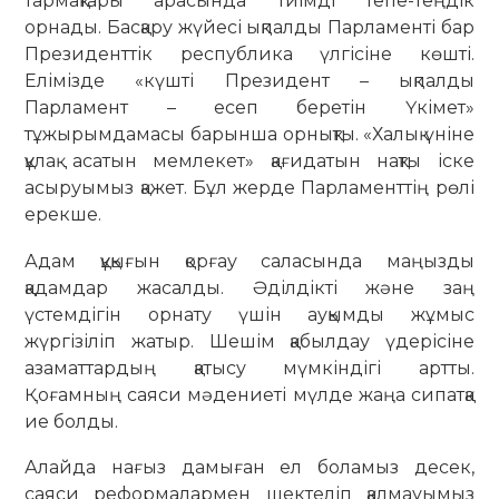
тармақтары арасында тиімді тепе-теңдік
орнады. Басқару жүйесі ықпалды Парламенті бар
Президенттік республика үлгісіне көшті.
Елімізде «күшті Президент – ықпалды
Парламент – есеп беретін Үкімет»
тұжырымдамасы барынша орнықты. «Халық үніне
құлақ асатын мемлекет» қағидатын нақты іске
асыруымыз қажет. Бұл жерде Парламенттің рөлі
ерекше.
Адам құқығын қорғау саласында маңызды
қадамдар жасалды. Әділдікті және заң
үстемдігін орнату үшін ауқымды жұмыс
жүргізіліп жатыр. Шешім қабылдау үдерісіне
азаматтардың қатысу мүмкіндігі артты.
Қоғамның саяси мәдениеті мүлде жаңа сипатқа
ие болды.
Алайда нағыз дамыған ел боламыз десек,
саяси реформалармен шектеліп қалмауымыз