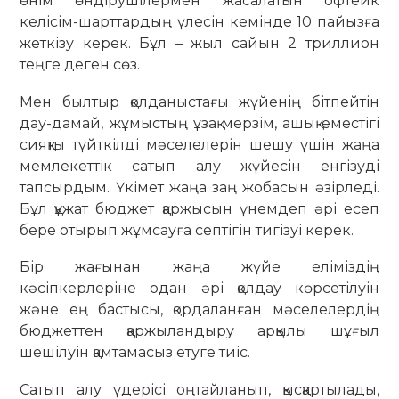
өнім өндірушілермен жасалатын офтейк
келісім-шарттардың үлесін кемінде 10 пайызға
жеткізу керек. Бұл – жыл сайын 2 триллион
теңге деген сөз.
Мен былтыр қолданыстағы жүйенің бітпейтін
дау-дамай, жұмыстың ұзақ мерзім, ашық еместігі
сияқты түйткілді мәселелерін шешу үшін жаңа
мемлекеттік сатып алу жүйесін енгізуді
тапсырдым. Үкімет жаңа заң жобасын әзірледі.
Бұл құжат бюджет қаржысын үнемдеп әрі есеп
бере отырып жұмсауға септігін тигізуі керек.
Бір жағынан жаңа жүйе еліміздің
кәсіпкерлеріне одан әрі қолдау көрсетілуін
және ең бастысы, қордаланған мәселелердің
бюджеттен қаржыландыру арқылы шұғыл
шешілуін қамтамасыз етуге тиіс.
Сатып алу үдерісі оңтайланып, қысқартылады,