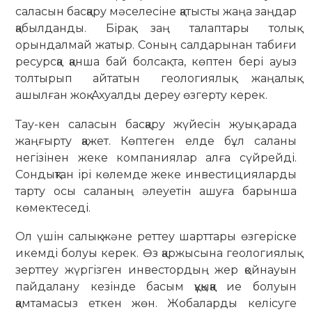
саласын басқару мәселесіне қатысты жаңа заңдар
қабылданды. Бірақ заң талаптары толық
орындалмай жатыр. Соның салдарынан табиғи
ресурсқа қанша бай болсақ та, көптен бері ауыз
толтырып айтатын геологиялық жаңалық
ашылған жоқ. Ахуалды дереу өзгерту керек.
Тау-кен саласын басқару жүйесін жуық арада
жаңғырту қажет. Көптеген елде бұл саланы
негізінен жеке компаниялар алға сүйрейді.
Сондықтан ірі көлемде жеке инвестицияларды
тарту осы саланың әлеуетін ашуға барынша
көмектеседі.
Ол үшін салық және реттеу шарттары өзгеріске
икемді болуы керек. Өз қаржысына геологиялық
зерттеу жүргізген инвестордың жер қойнауын
пайдалану кезінде басым құқыққа ие болуын
қамтамасыз еткен жөн. Жобаларды келісуге