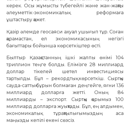
керек. Осы жұмысты түбегейлі және жан-жақты
әлеуметтік-экономикалық реформаға
ұштастыру қажет.
Қазір әлемде геосаяси ахуал ушығып тұр. Соған
қарамастан, ел экономикасының негізгі
бағыттары бойынша көрсеткіштер өсті.
Былтыр Қазақстанның ішкі жалпы өнімі 104
триллион теңге болды. Елімізге 28 миллиард
доллар тікелей шетел инвестициясы
тартылды. Бұл – рекордтық көрсеткіш. Сыртқы
сауда-саттық бұрын болмаған деңгейге, яғни 136
миллиард долларға жетті. Оның 84
миллиарды – экспорт. Сыртқы қорымыз 100
миллиард долларға жуықтады. Бұл, ең алдымен,
экономикалық тұрақтылығымыздың аса
маңызды кепілі екені сөзсіз.