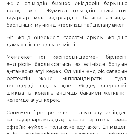
және еліміздің бизнес өкілдерін барынша
тартқан жөн. Жұмысқа өзіміздің шикізатты,
тауарлар мен кадрларды, басқаша айтқанда,
барлық ішкі мүмкіндіктерімізді пайдалану қажет.
Біз жаңа өнеркәсіп саясаты арқылы жаңаша
даму үлгісіне көшуге тиіспіз.
Мемлекет ірі кәсіпорындармен бірлесіп,
өндірістің барлық сатысы өз елімізде болуын
қамтамасыз етуі керек. Ол үшін өндіріс саласын
реттейтін және ынталандыратын түрлі
тәсілдерді қолдану қажет. Өңдеу өнеркәсібі
шикізатты көңілге қонымды бағамен жеткілікті
көлемде алуы керек.
Сонымен бірге реттелетін сатып алу кезіндегі
өз тауарларымыздың үлесін арттыру және
офтейк жүйесін толық іске қосу қажет. Еліміздегі