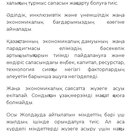
халықтың тұрмыс сапасын жақсарту болуға тиіс.
Әділдік, инклюзивтік және үнемшілдік жаңа
экономикалық бағдарымыздың өзегіне
айналады.
Қазақстанның экономикалық дамуының жаңа
парадигмасы еліміздің бәсекелік
артықшылықтарын тиімді пайдалануға және
өндіріс саласындағы еңбек, капитал, ресурстар,
технология сияқты негізгі факторлардың
әлеуетін барынша ашуға негізделеді.
Жаңа экономикалық саясатта жүзеге асуы
екіталай. Сондықтан ұзақ мерзімді мақсат қоюға
болмайды.
Осы Жолдауда айтылатын міндеттің бәрі үш
жылдың ішінде орындалуға тиіс. Ал аса
күрделі міндеттерді жүзеге асыру үшін нақты