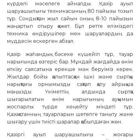
күрделі мәселеге айналды. Қазір ауыл
шаруашылығы техникасының 80 пайызы тозып
тұр. Сондықтан жыл сайын оның 8-10 пайызын
жаңартып отыру қажет. Бұл ретте еліміздегі
техника өндірушілер мен шаруалардың да
мүддесін ескерген абзал.
Қазір жаһандық бәсеке күшейіп тұр, тауар
нарығында өзгеріс бар. Мұндай жағдайда өнім
өткізу саясатына ерекше мән беруіміз керек.
Жылдар бойы қалыптасқан ішкі және сыртқы
нарықтағы орнымызды сақтап қалу айрықша
маңызды. Үкіметтің алдында сыртқа
шығарылатын өнім нарығының ауқымын
жоспарлы түрде кеңейту міндеті тұр.
Қазақстанның тауарларын шетелге таныту және
шығару үшін тиісті шаралар қабылдаған жөн.
Қазіргі ауыл шаруашылығы – жоғары