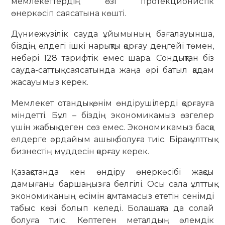
мемлекеттердің өзі протекционистік
өнеркәсіп саясатына көшті.
Дүниежүзілік сауда ұйымының бағалауынша,
біздің елдегі ішкі нарықты қорғау деңгейі төмен,
небәрі 128 тарифтік емес шара. Сондықтан біз
сауда-саттық саясатында жаңа әрі батыл қадам
жасауымыз керек.
Мемлекет отандық өнім өндірушілерді қорғауға
міндетті. Бұл – біздің экономикамыз өзгелер
үшін жабық деген сөз емес. Экономикамыз басқа
елдерге әрдайым ашық болуға тиіс. Бірақ ұлттық
бизнестің мүддесін қорғау керек.
Қазақстанда кен өндіру өнеркәсібі жақсы
дамығаны баршаңызға белгілі. Осы сала ұлттық
экономиканың өсімін қамтамасыз ететін сенімді
табыс көзі болып келеді. Болашақта да солай
болуға тиіс. Көптеген металдың әлемдік