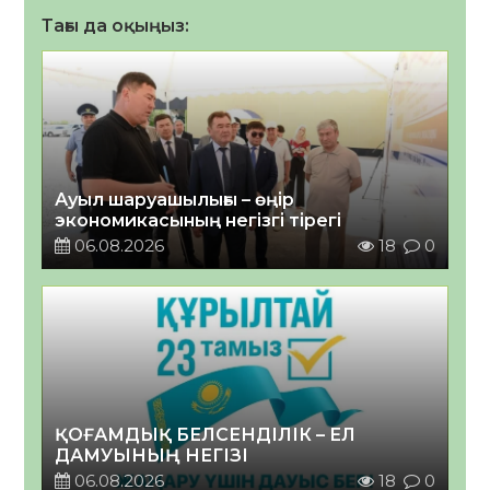
Тағы да оқыңыз:
Ауыл шаруашылығы – өңір
экономикасының негізгі тірегі
06.08.2026
18
0
ҚОҒАМДЫҚ БЕЛСЕНДІЛІК – ЕЛ
ДАМУЫНЫҢ НЕГІЗІ
06.08.2026
18
0