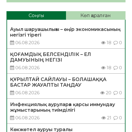
Соңғы
Көп қаралған
Ауыл шаруашылығы – өңір экономикасының
негізгі тірегі
06.08.2026
18
0
ҚОҒАМДЫҚ БЕЛСЕНДІЛІК – ЕЛ
ДАМУЫНЫҢ НЕГІЗІ
06.08.2026
18
0
ҚҰРЫЛТАЙ САЙЛАУЫ – БОЛАШАҚҚА
БАСТАР ЖАУАПТЫ ТАҢДАУ
06.08.2026
20
0
Инфекциялық ауруларға қарсы иммундау
жұмыстарының тиімділігі
06.08.2026
21
0
Көкжөтел ауруы туралы