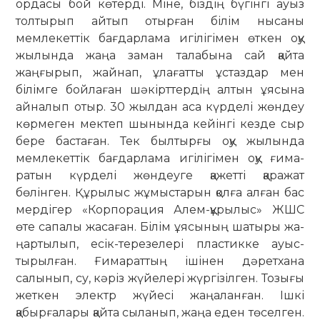
ордасы бой көтерді. Міне, біздің бүгінгі ауыз
толтырып айтып отырған білім нысаны
мемлекеттік бағ­дарлама игілігімен өткен оқу
жылында жаңа заман талабына сай қайта
жаңғырып, жайнап, ұлағатты ұстаздар мен
білімге бойлаған шәкірттердің алтын ұясына
айналып отыр. 30 жылдан аса күрделі жөндеу
көрмеген мектеп шынында кейінгі кезде сыр
бере бастаған. Тек былтырғы оқу жылында
мемлекеттік бағдарлама игілігімен оқу ғи­ма­
ратын күрделі жөндеуге қажетті қаражат
бөлінген. Құрылыс жұмыстарын қолға алған бас
мердігер «Корпорация Алем-құрылыс» ЖШС
өте сапалы жасаған. Білім ұясының шатыры жа­
ңартылып, есік-терезелері пластикке ауыс­
тырылған. Ғимараттың ішінен дәретхана
салынып, су, кәріз жүйелері жүргізілген. То­зығы
жеткен электр жүйесі жаңаланған. Ішкі
қабырғалары қайта сыланып, жаңа еден төселген.