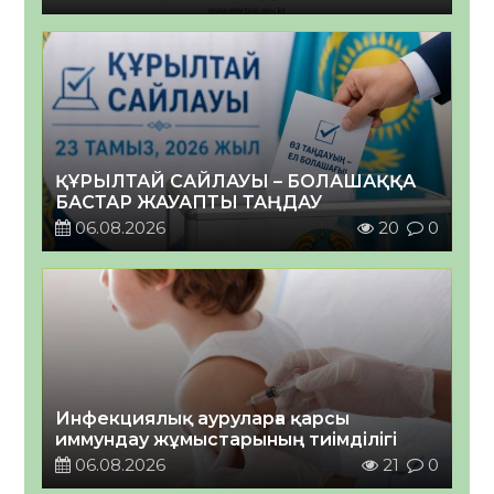
ҚҰРЫЛТАЙ САЙЛАУЫ – БОЛАШАҚҚА
БАСТАР ЖАУАПТЫ ТАҢДАУ
06.08.2026
20
0
Инфекциялық ауруларға қарсы
иммундау жұмыстарының тиімділігі
06.08.2026
21
0