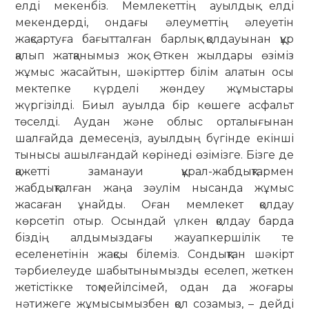
елді мекенбіз. Мемлекеттің ауылдық елді
мекендерді, ондағы әлеуметтің әлеуетін
жақсартуға бағытталған барлық қолдауынан құр
қалып жатқанымыз жоқ. Өткен жылдары өзіміз
жұмыс жасайтын, шәкірттер білім алатын осы
мектепке күрделі жөндеу жұмыстары
жүргізілді. Биыл ауылда бір көшеге асфальт
төселді. Аудан және облыс орталығынан
шалғайда демесеңіз, ауылдың бүгінде екінші
тынысы ашылғандай көрінеді өзімізге. Бізге де
қажетті заманауи құрал-жабдықтармен
жабдықталған жаңа зәулім нысанда жұмыс
жасаған ұнайды. Оған мемлекет қолдау
көрсетіп отыр. Осындай үлкен қолдау барда
біздің алдымыздағы жауапкершілік те
еселенетінін жақсы білеміз. Сондықтан шәкірт
тәрбиелеуде шабытынымызды еселеп, жеткен
жетістікке тоқмейілсімей, одан да жоғары
нәтижеге жұмысымызбен қол созамыз, – дейді