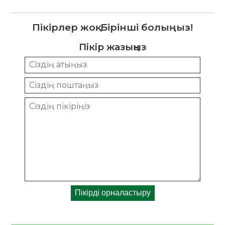
Пікірлер жоқ. Бірінші болыңыз!
Пікір жазыңыз