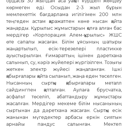
ордасы 30 жылдан аса уақыт күрделі жөндеу
көрмеген еді. Осыдан 2-3 жыл бұрын
мемлекеттік бағдарлама игілігімен 200 млн
теңгеден астам қаражатпен көне нысан қайта
жаңарды. Құрылыс жұмыстарын қолға алған бас
мердігер «Корпорация Алем-құрылыс» ЖШС
өте сапалы жасаған. Білім ұясының шатыры
жаңартылып, есік-терезелері пластикке
ауыстырылған. Ғимараттың ішінен дәретхана
салынып, су, кәріз жүйелері жүргізілген. Тозығы
жеткен электр жүйесі жаңаланған. Ішкі
қабырғалары қайта сыланып, жаңа еден төселген.
Нысанның сыртқы қабырғалары металл
сайдингпен қапталған. Аулаға брусчатка,
асфальт төселіп, абаттандыру жұмыстары
жасалған. Мердігер мекеме білім нысанының
сыртынан да дәретхана жасаған. Сыртқы есік
жанынан мүгедектер арбасы еркін сиятын
арнайы пандус салынған. Мектеп