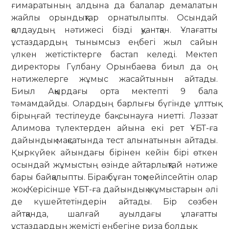
ғимаратының алдына да балалар демалатын
жайлы орындықтар орнатылыпты. Осындай
қолдаудың нәтижесі бізді қуантқан. Ұлағатты
ұстаздардың тынымсыз еңбегі жыл сайын
үлкен жетістіктерге бастап келеді. Мектеп
директоры Гүлбану Орынбаева биыл да оң
нәтижелерге жұмыс жасайтынын айтады.
Биыл Аққырдағы орта мектепті 9 бала
тәмамдайды. Олардың барлығы бүгінде ұлттық
бірыңғай тестілеуде бақ сынауға ниетті. Ләззат
Алимова түлектерден айына екі рет ҰБТ-ға
дайындық мақсатында тест алынатынын айтады.
Қыркүйек айындағы бірінен кейін бірі өткен
осындай жұмыстың өзінде айтарлықтай нәтиже
бары байқалыпты. Бірақ бұған тоқмейілсейтін олар
жоқ. Керісінше ҰБТ-ға дайындық жұмыстарын әлі
де күшейтетіндерін айтады. Бір сөзбен
айтқанда, шалғай ауылдағы ұлағатты
ұстаздардың жемісті еңбегіне риза болдық.