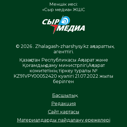
Меншік иесі:
«Сыр медиа» ЖШС
© 2026 . Zhalagash-zharshysy.kz ақпараттық
агенттігі.
Қазақстан Республикасы Ақпарат және
Қоғамдық даму министрлігі,Ақпарат
комитетінің тіркеу туралы №
KZ91VPY00052420 куәлігі 21.07.2022 жылы
берілген
Басшылық
Редакция
Сайт картасы
Материалдарды пайдалану ережелері