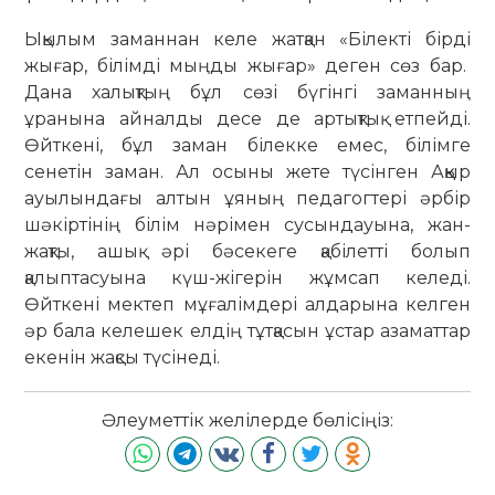
Ықылым заманнан келе жатқан «Білекті бірді
жығар, білімді мыңды жығар» деген сөз бар.
Дана халықтың бұл сөзі бүгінгі заманның
ұранына айналды десе де артықтық етпейді.
Өйткені, бұл заман білекке емес, білімге
сенетін заман. Ал осыны жете түсінген Аққыр
ауылындағы алтын ұяның педагогтері әрбір
шәкіртінің білім нәрімен сусындауына, жан-
жақты, ашық әрі бәсекеге қабілетті болып
қалыптасуына күш-жігерін жұмсап келеді.
Өйткені мектеп мұғалімдері алдарына келген
әр бала келешек елдің тұтқасын ұстар азаматтар
екенін жақсы түсінеді.
Әлеуметтік желілерде бөлісіңіз: