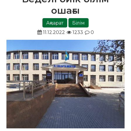
ошағы
Ақпарат
Білім
11.12.2022
1233
0