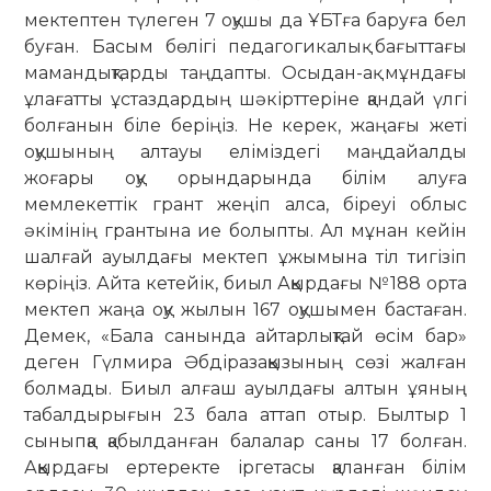
мектептен түлеген 7 оқушы да ҰБТға баруға бел
буған. Басым бөлігі педагогикалық бағыттағы
мамандықтарды таңдапты. Осыдан-ақ мұндағы
ұлағатты ұстаздардың шәкірттеріне қандай үлгі
болғанын біле беріңіз. Не керек, жаңағы жеті
оқушының алтауы еліміздегі маңдайалды
жоғары оқу орындарында білім алуға
мемлекеттік грант жеңіп алса, біреуі облыс
әкімінің грантына ие болыпты. Ал мұнан кейін
шалғай ауылдағы мектеп ұжымына тіл тигізіп
көріңіз. Айта кетейік, биыл Аққырдағы №188 орта
мектеп жаңа оқу жылын 167 оқушымен бастаған.
Демек, «Бала санында айтарлықтай өсім бар»
деген Гүлмира Әбдіразаққызының сөзі жалған
болмады. Биыл алғаш ауылдағы алтын ұяның
табалдырығын 23 бала аттап отыр. Былтыр 1
сыныпқа қабылданған балалар саны 17 болған.
Аққырдағы ертеректе іргетасы қаланған білім