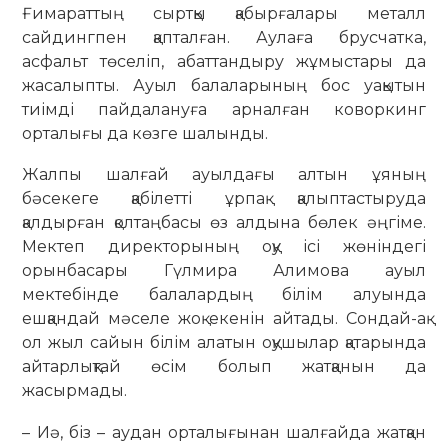
Ғимараттың сыртқы қабырғалары металл
сайдингпен қапталған. Аулаға брус­чатка,
асфальт төселіп, абаттандыру жұ­мыс­тары да
жасалыпты. Ауыл балаларының бос уақытын
тиімді пайдалануға арналған коворкинг
орталығы да көзге шалынды.
Жалпы шалғай ауылдағы алтын ұяның
бәсекеге қабілетті ұрпақ қалыптастыруда
қалдырған қолтаңбасы өз алдына бөлек әңгіме.
Мектеп директорының оқу ісі жөніндегі
орынбасары Гүлмира Алимова ауыл
мектебінде балалардың білім алуында
ешқандай мәселе жоқ екенін айтады. Сондай-ақ
ол жыл сайын білім алатын оқушылар қатарында
айтарлықтай өсім болып жатқанын да
жасырмады.
– Иә, біз – аудан орталығынан шалғайда жатқан