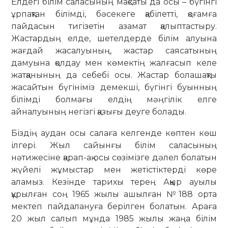
Елдегі білім саласының мақсаты да осы – бүгінгі
ұрпақтан білімді, бәсекеге қабілетті, қоғамға
пайдасын тигізетін азамат қалыптастыру.
Жастардың елде, шетелдерде білім алуына
жағдай жасалуының, жастар саясатының
дамуына қолдау мен көмектің жалғасып келе
жатқанының да себебі осы. Жастар болашақты
жасайтын бүгініміз демекші, бүгінгі буынның
білімді болмағы елдің мәңгілік елге
айналуының негізгі қазығы деуге болады.
Біздің аудан осы салаға келгенде көптен көш
ілгері. Жыл сайынғы білім саласының
нәтижесіне қарап-ақ осы сөзімізге дәлел болатын
жүйелі жұмыстар мен жетістіктерді көре
аламыз. Кезінде та­рихы терең Аққыр ауылы
құрылған соң 1965 жылы ашылған №188 орта
мектеп пайдалануға берілген болатын. Араға
20 жыл салып мұнда 1985 жылы жаңа білім