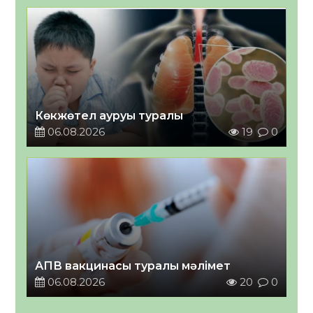
Көкжөтел ауруы туралы
06.08.2026
19
0
АПВ вакцинасы туралы мәлімет
06.08.2026
20
0