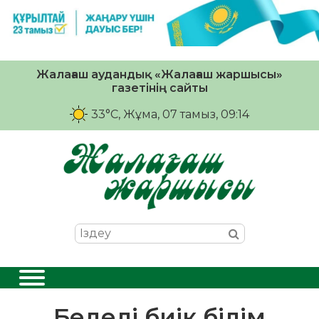
Жалағаш аудандық «Жалағаш жаршысы»
газетінің сайты
33°C
, Жұма, 07 тамыз, 09:14
Беделі биік білім