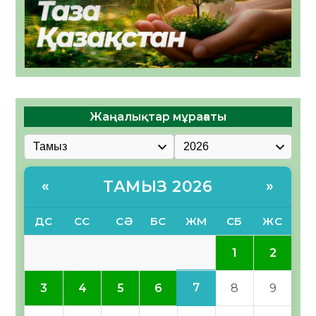
Жаңалықтар мұрағаты
ТАМЫЗ 2026
«
»
ДС
СС
СӘ
БС
ЖМ
СБ
ЖС
1
2
7
3
4
5
6
8
9