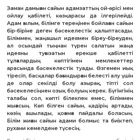
Заман дамыған сайын адамзаттың ой-өрісі мен
ойлау қабілеті, көзқарасы да ілгерілейді.
Адам ғылым, білімге тереңінен бойлаған сайын
бір-біріне деген бәсекелестік қалыптасады.
Біліммен, жаңашыл идеямен біреу-біреуден,
ал осындай тыңнан түрен салатын жаңа
идеяны туғызатын ерекше қабілетті
тұлғалардың көптігімен мемлекеттер
арасында бәсекелестік туады. Өзгемен иық
тіресіп, басқалар бағындырған белесті алу үшін
де олар секілді болу азырақ, тіпті сол
бәсекелесіңнен озық болуың керек. Бүгінгінің
талабы сол, көпті білекпен емес, біліммен
жығасың. Көп білген сайын, қадірің артады,
көзің ашылады, қоғамға пайдалы боласың.
Білім жиған сайын адами болмыс та биіктеп,
рухани кемелдене түсесің.