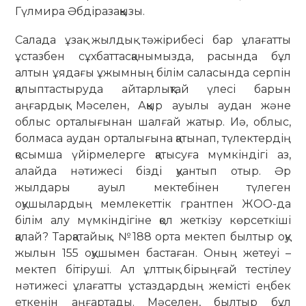
Гүлмира Әбдіразаққызы.
Салада ұзақ жылдық тәжірибесі бар ұлағатты
ұстазбен сұхбаттасқанымызда, расында бұл
алтын ұядағы ұжымның білім саласында серпін
қалыптастыруда айтарлықтай үлесі барын
аңғардық. Мәселен, Аққыр ауылы аудан және
облыс орталығынан шалғай жатыр. Иә, облыс,
болмаса аудан орталығына қатынап, түлектердің
қосымша үйірмелерге қатысуға мүмкіндігі аз,
алайда нәтижесі бізді қуантып отыр. Әр
жылдары ауыл мектебінен түлеген
оқушылардың мемлекеттік грантпен ЖОО-да
білім алу мүмкіндігіне қол жеткізу көрсеткіші
қалай? Тарқатайық… №188 орта мектеп былтыр оқу
жылын 155 оқушымен бастаған. Оның жетеуі –
мектеп бітіруші. Ал ұлттық бірыңғай тестілеу
нәтижесі ұлағатты ұстаздардың жемісті еңбек
еткенін аңғартады. Мәселен, былтыр бұл