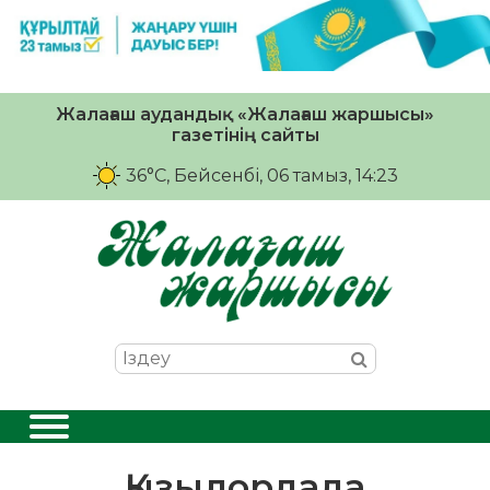
Жалағаш аудандық «Жалағаш жаршысы»
газетінің сайты
36°C
, Бейсенбі, 06 тамыз, 14:23
Қызылордада