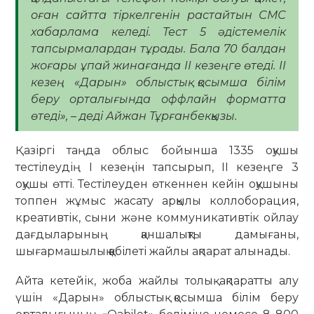
оған сайтта тіркелгенін растайтын СМС
хабарлама келеді. Тест 5 әдістемелік
тапсырмалардан тұрады. Бала 70 балдан
жоғары ұпай жинағанда ІІ кезеңге өтеді. ІІ
кезең «Дарын» облыстық қосымша білім
беру орталығында оффлайн форматта
өтеді», – деді Айжан Тұрғанбекқызы.
Қазіргі таңда облыс бойынша 1335 оқушы
тестілеудің І кезеңін тапсырып, ІІ кезеңге 3
оқушы өтті. Тестілеуден өткеннен кейін оқушыны
топпен жұмыс жасату арқылы коллоборация,
креативтік, сыни және коммуникативтік ойлау
дағдыларының қаншалықты дамығаны,
шығармашылық қабілеті жайлы ақпарат алынады.
Айта кетейік, жоба жайлы толық ақпаратты алу
үшін «Дарын» облыстық қосымша білім беру