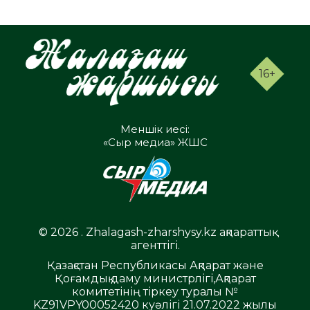
16+
Меншік иесі:
«Сыр медиа» ЖШС
© 2026 . Zhalagash-zharshysy.kz ақпараттық
агенттігі.
Қазақстан Республикасы Ақпарат және
Қоғамдық даму министрлігі,Ақпарат
комитетінің тіркеу туралы №
KZ91VPY00052420 куәлігі 21.07.2022 жылы