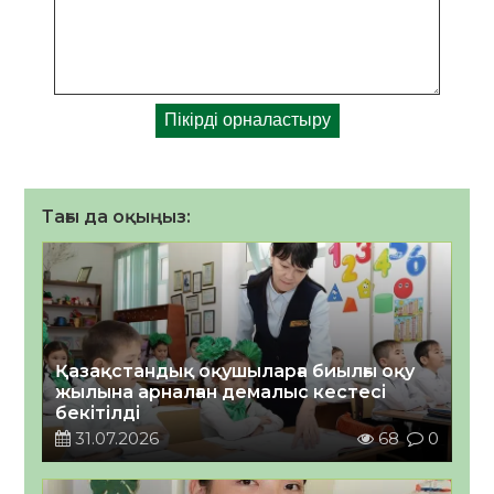
Тағы да оқыңыз:
Қазақстандық оқушыларға биылғы оқу
жылына арналған демалыс кестесі
бекітілді
31.07.2026
68
0