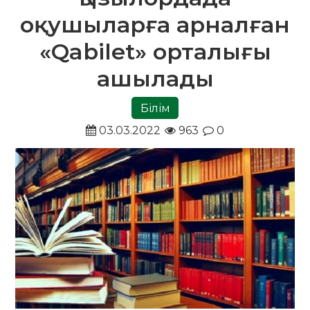
оқушыларға арналған
«Qabilet» орталығы
ашылады
Білім
03.03.2022
963
0