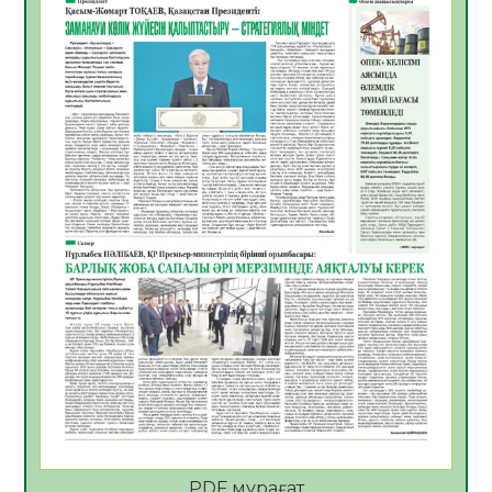
ӘРБІР ДАУЫС – ҚОҒАМ ДАМУЫНА
ҚОСЫЛҒАН ҮЛЕС
05.08.2026
29
0
ҚҰРЫЛТАЙ САЙЛАУЫ – БІРЛІК ПЕН
ЖАУАПКЕРШІЛІККЕ БАСТАЙТЫН ҚАДАМ
05.08.2026
28
0
Мектептен – Ұлттық ұлан сапына
04.08.2026
38
0
Үкіметтік емес ұйымдарға арналған
сыйлықақы конкурсына өтінім қабылдау
басталды
04.08.2026
42
0
Үкіметте Президенттің отандық тауарды
қолдау жөніндегі тапсырмаларының
жүзеге асырылу барысы қаралуда
04.08.2026
41
0
PDF мұрағат