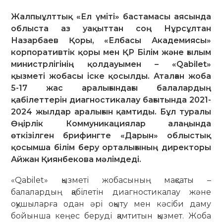
Жалпыұлттық «Ел үміті» бастамасы аясында
облыста аз уақыттан соң Нұрсұлтан
Назарбаев Қоры, «Елбасы Академиясы»
корпоративтік қоры мен ҚР Білім және ғылым
министрлігінің қолдауымен – «Qabilet»
қызметі жобасы іске қосылды. Аталған жоба
5-17 жас аралығындағы балалардың
қабілеттерін диагностикалау бағытында 2021-
2024 жылдар аралығын қамтиды. Бұл туралы
Өңірлік Коммуникациялар алаңында
өткізілген брифингте «Дарын» облыстық
қосымша білім беру орталығының директоры
Айжан Қиянбекова мәлімдеді.
«Qabilet» қызметі жобасының мақсаты –
балалардың қабілетін диагностикалау және
оқушыларға одан әрі оқыту мен кәсіби даму
бойынша кеңес беруді қамтитын қызмет. Жоба