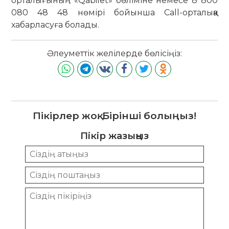
орталығының «Qabilet» бөліміне немесе 8 800
080 48 48 нөмірі бойынша Call-орталыққа
хабарласуға болады.
Әлеуметтік желілерде бөлісіңіз:
Пікірлер жоқ. Бірінші болыңыз!
Пікір жазыңыз