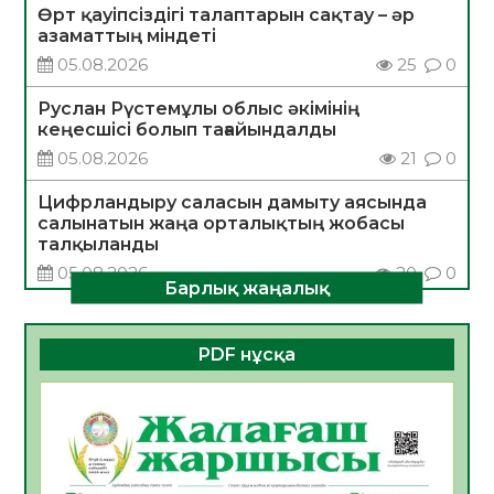
Өрт қауіпсіздігі талаптарын сақтау – әр
азаматтың міндеті
05.08.2026
25
0
Руслан Рүстемұлы облыс әкімінің
кеңесшісі болып тағайындалды
05.08.2026
21
0
Цифрландыру саласын дамыту аясында
салынатын жаңа орталықтың жобасы
талқыланды
05.08.2026
20
0
Барлық жаңалық
Алғашқы цифрлық жасанды интеллект
құралдарының таныстырылымы өтті
PDF нұсқа
05.08.2026
21
0
Қазақстандықтардың 72,3%-ы жаңа
Құрылтай үшін дауыс беруге дайын
05.08.2026
23
0