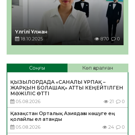
Үлгілі Ұлжан
18.10.2025
870
0
Соңғы
Көп қаралған
ҚЫЗЫЛОРДАДА «САНАЛЫ ҰРПАҚ –
ЖАРҚЫН БОЛАШАҚ» АТТЫ КЕҢЕЙТІЛГЕН
МӘЖІЛІС ӨТТІ
05.08.2026
21
0
Қазақстан Орталық Азиядағы көшуге ең
қолайлы ел атанды
05.08.2026
24
0