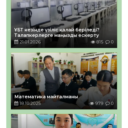
ҰБТ кезінде үзіліс қалай беріледі?
Талапкерлерге маңызды ескерту
21.01.2026
815
0
Математика майталманы
18.10.2025
979
0