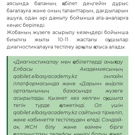
аясында баланың қабілет деңгейін дұрыс
бағалауға және оның таланттарын, дағдыларын
ашуға, одан әрі дамыту бойынша ата-аналарға
кеңес беріледі.
Жобаның жүзеге асырылу кезеңдері бойынша
биылғы жылы 10-11 жастағы оқушылар
диагностикалауға тестілеу арқылы қатыса алады.
«Диагностикалау мен қабілеттерді анықтау
Елбасы Академиясының
qabilet.elbasyacademy.kz онлайн
платформасында және «Дарын» өңірлік
орталығының базасында жүзеге
асырылады. Қызмет кез келген оқушыға
тегін түрде қолжетімді. Ол үшін
qabilet.elbasyacademy.kz сайтына тіркеліп,
жеке кабинетте тестілеуден өтеді. Сондай-
ақ ЖСН білу және өзімен бірге
қолданыстағы телефон нөмірі болуы қажет,