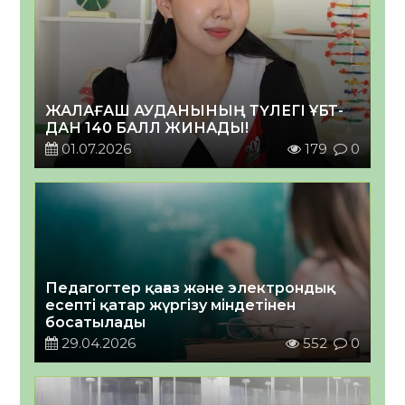
ЖАЛАҒАШ АУДАНЫНЫҢ ТҮЛЕГІ ҰБТ-
ДАН 140 БАЛЛ ЖИНАДЫ!
01.07.2026
179
0
Педагогтер қағаз және электрондық
есепті қатар жүргізу міндетінен
босатылады
29.04.2026
552
0