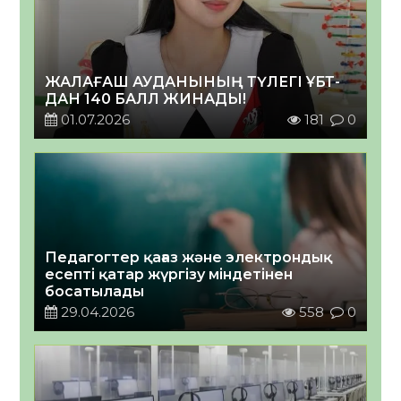
ЖАЛАҒАШ АУДАНЫНЫҢ ТҮЛЕГІ ҰБТ-
ДАН 140 БАЛЛ ЖИНАДЫ!
01.07.2026
181
0
Педагогтер қағаз және электрондық
есепті қатар жүргізу міндетінен
босатылады
29.04.2026
558
0