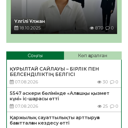
Үлгілі Ұлжан
18.10.2025
870
0
Соңғы
Көп қаралған
ҚҰРЫЛТАЙ САЙЛАУЫ – БІРЛІК ПЕН
БЕЛСЕНДІЛІКТІҢ БЕЛГІСІ
07.08.2026
30
0
5547 әскери бөлімінде «Алғашқы қызмет
күні» іс-шарасы өтті
07.08.2026
25
0
Қаржылық сауаттылықты арттыруға
бағытталған кездесу өтті