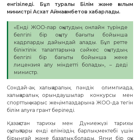
енгізіледі. Бұл туралы Білім және ғылым
министрі Асхат Аймағамбетов хабарлады.
«Енді ЖОО-лар оқытудың онлайн түрінде
белгілі бір оқыту бағыты бойынша
кадрларды дайындай алады. Бұл ретте
біліктілік талаптарына сәйкес оқытудың
белгілі бір бағыты бойынша жеке
лицензия алу міндетті болады», – деді
министр.
Сондай-ақ халықаралық пәндік олимпиада,
халықаралық орындаушылар конкурсы мен
спорттық жарыс жеңімпаздарына ЖОО-да тегін
білім алуға грант беріледі.
Қазақстан тарихы мен Дүниежүзі тарихы
оқулықтары енді еліміздің барлық мектебі үшін
бірыңғай және базалық болады. Яғни бір оқу