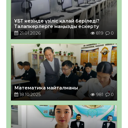
ҰБТ кезінде үзіліс қалай беріледі?
Талапкерлерге маңызды ескерту
21.01.2026
819
0
Математика майталманы
18.10.2025
981
0