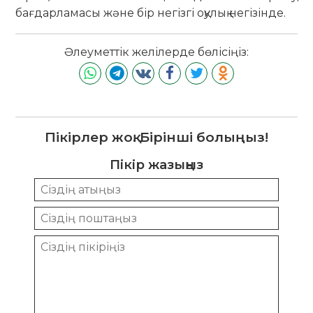
бағдарламасы және бір негізгі оқулық негізінде.
Әлеуметтік желілерде бөлісіңіз:
Пікірлер жоқ. Бірінші болыңыз!
Пікір жазыңыз