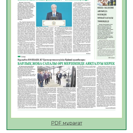
Көкжөтел ауруы туралы
06.08.2026
38
0
АПВ вакцинасы туралы мәлімет
06.08.2026
38
0
Open Air: Қызылорда облысы полиция
департаменті 20 мыңнан астам
көрерменнің қауіпсіздігін қамтамасыз етті
06.08.2026
50
0
ҚЫЗЫЛОРДАДА «САНАЛЫ ҰРПАҚ –
ЖАРҚЫН БОЛАШАҚ» АТТЫ КЕҢЕЙТІЛГЕН
МӘЖІЛІС ӨТТІ
05.08.2026
51
0
Қазақстан Орталық Азиядағы көшуге ең
қолайлы ел атанды
05.08.2026
50
0
PDF мұрағат