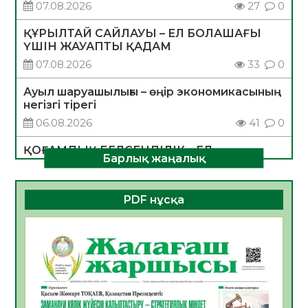
07.08.2026
27
0
ҚҰРЫЛТАЙ САЙЛАУЫ – ЕЛ БОЛАШАҒЫ
ҮШІН ЖАУАПТЫ ҚАДАМ
07.08.2026
33
0
Ауыл шаруашылығы – өңір экономикасының
негізгі тірегі
06.08.2026
41
0
ҚОҒАМДЫҚ БЕЛСЕНДІЛІК – ЕЛ
Барлық жаңалық
ДАМУЫНЫҢ НЕГІЗІ
06.08.2026
38
0
PDF нұсқа
ҚҰРЫЛТАЙ САЙЛАУЫ – БОЛАШАҚҚА
БАСТАР ЖАУАПТЫ ТАҢДАУ
06.08.2026
40
0
Инфекциялық ауруларға қарсы иммундау
жұмыстарының тиімділігі
06.08.2026
43
0