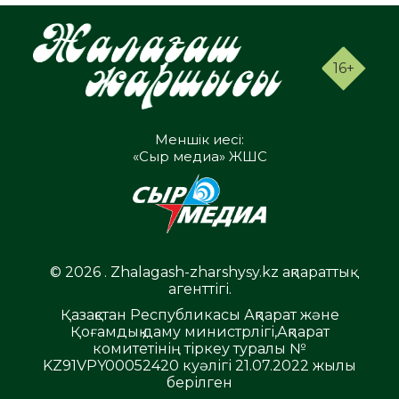
16+
Меншік иесі:
«Сыр медиа» ЖШС
© 2026 . Zhalagash-zharshysy.kz ақпараттық
агенттігі.
Қазақстан Республикасы Ақпарат және
Қоғамдық даму министрлігі,Ақпарат
комитетінің тіркеу туралы №
KZ91VPY00052420 куәлігі 21.07.2022 жылы
берілген