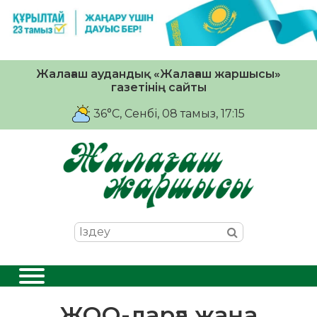
Жалағаш аудандық «Жалағаш жаршысы»
газетінің сайты
36°C
, Сенбі, 08 тамыз, 17:15
ЖОО-ларға жаңа