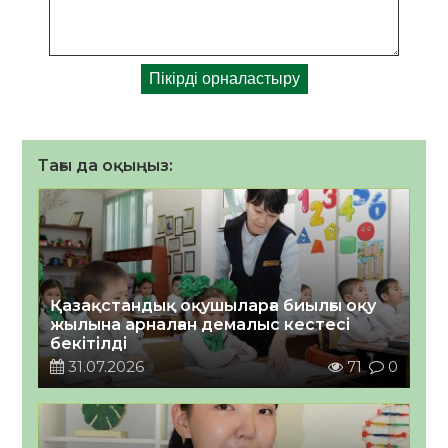
Тағы да оқыңыз:
Қазақстандық оқушыларға биылғы оқу
жылына арналған демалыс кестесі
бекітілді
31.07.2026
71
0