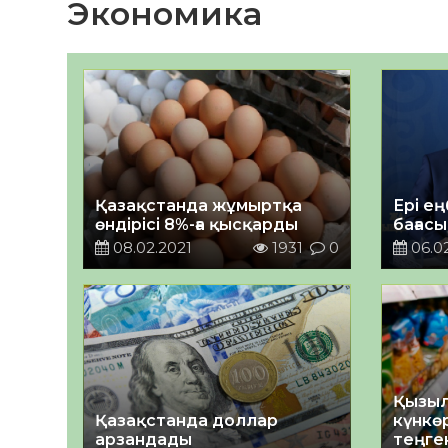
Экономика
Қазақстанда жұмыртқа
Ері ең
өндірісі 8%-ға қысқарды
бағасы
08.02.2021
1931
0
06.02
Қызыл
Қазақстанда доллар
күнкөр
арзандады
теңге