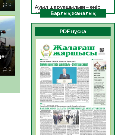
9
0
Ауыл шаруашылығы – өңір
экономикасының негізгі
Барлық жаңалық
тірегі
06.08.2026
34
0
PDF нұсқа
ҚОҒАМДЫҚ БЕЛСЕНДІЛІК –
ЕЛ ДАМУЫНЫҢ НЕГІЗІ
06.08.2026
32
0
ден
ҚҰРЫЛТАЙ САЙЛАУЫ –
0
0
БОЛАШАҚҚА БАСТАР
ЖАУАПТЫ ТАҢДАУ
06.08.2026
35
0
Инфекциялық ауруларға
қарсы иммундау
жұмыстарының тиімділігі
06.08.2026
35
0
Көкжөтел ауруы туралы
06.08.2026
33
0