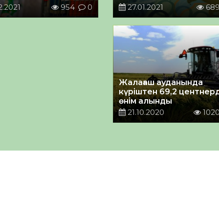
2.2021
954
0
27.01.2021
68
Жалағаш ауданында
күріштен 69,2 центнер
өнім алынды
21.10.2020
102