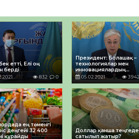
Президент: Болашақ –
бек етті, Елі оң
технологиялар мен
н берді
инновациялардың
еншісінде екенін жақс
.2021
832
0
05.02.2021
394
түсінеміз
ордада ең төменгі
іс деңгейі 32 400
Доллар қанша теңгеде
ні құрайды
сатылып жатыр?