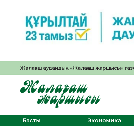
Жалағаш аудандық «Жалағаш жаршысы» газе
Басты
Экономика