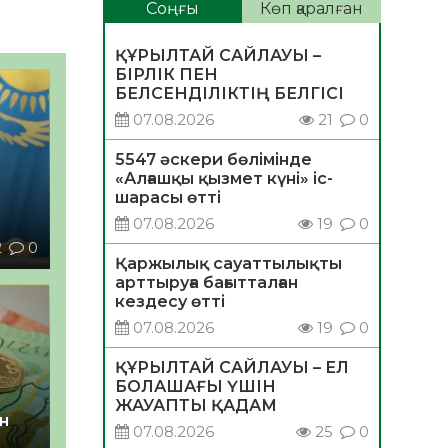
Соңғы
Көп қаралған
ҚҰРЫЛТАЙ САЙЛАУЫ –
БІРЛІК ПЕН
БЕЛСЕНДІЛІКТІҢ БЕЛГІСІ
07.08.2026
21
0
5547 әскери бөлімінде
«Алғашқы қызмет күні» іс-
шарасы өтті
07.08.2026
19
0
ы
2
0
Қаржылық сауаттылықты
арттыруға бағытталған
кездесу өтті
07.08.2026
19
0
ҚҰРЫЛТАЙ САЙЛАУЫ – ЕЛ
БОЛАШАҒЫ ҮШІН
ЖАУАПТЫ ҚАДАМ
н
07.08.2026
25
0