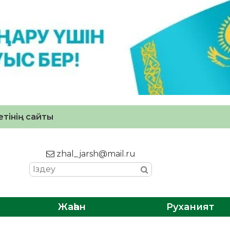
тінің сайты
zhal_jarsh@mail.ru
Жаһан
Руханият