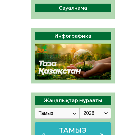
сақтау – әр азаматтың
міндеті
Сауалнама
05.08.2026
46
0
Руслан Рүстемұлы облыс
әкімінің кеңесшісі болып
Инфографика
тағайындалды
05.08.2026
43
0
Жаңалықтар мұрағаты
ТАМЫЗ
«
»