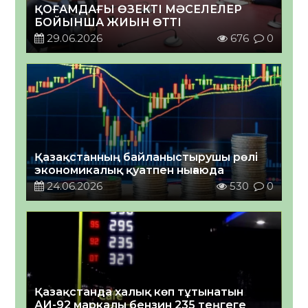
ҚОҒАМДАҒЫ ӨЗЕКТІ МӘСЕЛЕЛЕР
БОЙЫНША ЖИЫН ӨТТІ
29.06.2026
676
0
Қазақстанның байланыстырушы рөлі
экономикалық қуатпен нығаюда
24.06.2026
530
0
Қазақстанда халық көп тұтынатын
АИ-92 маркалы бензин 235 теңгеге