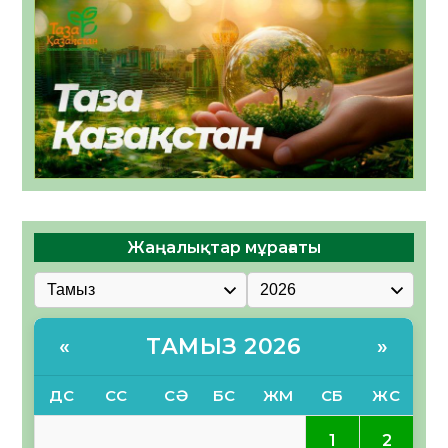
Жаңалықтар мұрағаты
ТАМЫЗ 2026
«
»
ДС
СС
СӘ
БС
ЖМ
СБ
ЖС
1
2