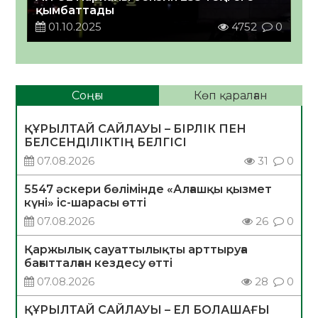
қымбаттады
01.10.2025
4752
0
Соңғы
Көп қаралған
ҚҰРЫЛТАЙ САЙЛАУЫ – БІРЛІК ПЕН
БЕЛСЕНДІЛІКТІҢ БЕЛГІСІ
07.08.2026
31
0
5547 әскери бөлімінде «Алғашқы қызмет
күні» іс-шарасы өтті
07.08.2026
26
0
Қаржылық сауаттылықты арттыруға
бағытталған кездесу өтті
07.08.2026
28
0
ҚҰРЫЛТАЙ САЙЛАУЫ – ЕЛ БОЛАШАҒЫ