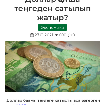
теңгеден сатылып
жатыр?
Экономика
27.01.2021
690
0
Доллар бағамы теңгеге қатысты аса өзгерген