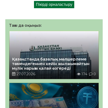
Тағы да оқыңыз:
Қазақстанда базалық мөлшерлеме
төмендегеннен кейін жылжымайтын
мүлік нарығы қалай өзгереді
27.07.2026
174
0