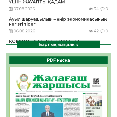
ҮШІН ЖАУАПТЫ ҚАДАМ
07.08.2026
34
0
Ауыл шаруашылығы – өңір экономикасының
негізгі тірегі
06.08.2026
42
0
ҚОҒАМДЫҚ БЕЛСЕНДІЛІК – ЕЛ
Барлық жаңалық
ДАМУЫНЫҢ НЕГІЗІ
06.08.2026
39
0
PDF нұсқа
ҚҰРЫЛТАЙ САЙЛАУЫ – БОЛАШАҚҚА
БАСТАР ЖАУАПТЫ ТАҢДАУ
06.08.2026
41
0
Инфекциялық ауруларға қарсы иммундау
жұмыстарының тиімділігі
06.08.2026
44
0
Көкжөтел ауруы туралы
06.08.2026
39
0