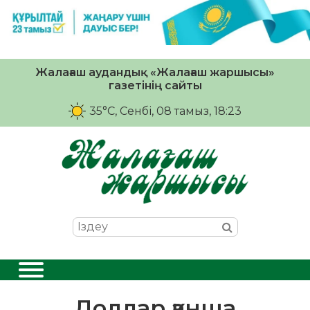
Жалағаш аудандық «Жалағаш жаршысы»
газетінің сайты
35°C
, Сенбі, 08 тамыз, 18:23
Доллар қанша