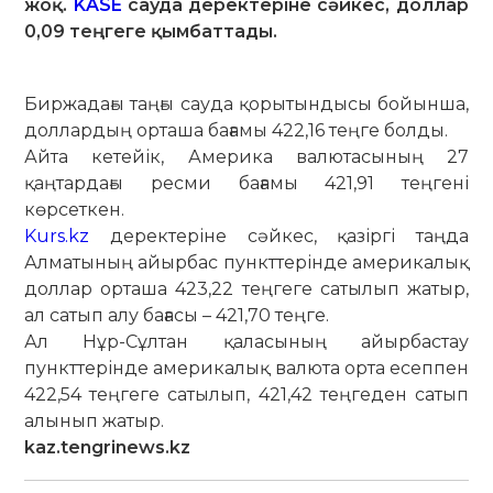
жоқ.
KASE
сауда деректеріне сәйкес, доллар
0,09 теңгеге қымбаттады.
Биржадағы таңғы сауда қорытындысы бойынша,
доллардың орташа бағамы 422,16 теңге болды.
Айта кетейік, Америка валютасының 27
қаңтардағы ресми бағамы 421,91 теңгені
көрсеткен.
Kurs.kz
деректеріне сәйкес, қазіргі таңда
Алматының айырбас пункттерінде америкалық
доллар орташа 423,22 теңгеге сатылып жатыр,
ал сатып алу бағасы – 421,70 теңге.
Ал Нұр-Сұлтан қаласының айырбастау
пункттерінде америкалық валюта орта есеппен
422,54 теңгеге сатылып, 421,42 теңгеден сатып
алынып жатыр.
kaz.tengrinews.kz