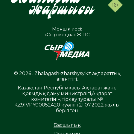
16+
Меншік иесі:
«Сыр медиа» ЖШС
© 2026 . Zhalagash-zharshysy.kz ақпараттық
агенттігі.
Қазақстан Республикасы Ақпарат және
Қоғамдық даму министрлігі,Ақпарат
комитетінің тіркеу туралы №
KZ91VPY00052420 куәлігі 21.07.2022 жылы
берілген
Басшылық
Редакция