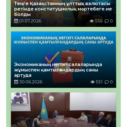
Теңге Қазақстанның ұлттық валютасы
ретінде конституциялық мәртебеге ие
болды
01.07.2026
556
0
Экономиканың негізгі салаларында
жұмыспен қамтылғандардың саны
артуда
30.06.2026
551
0