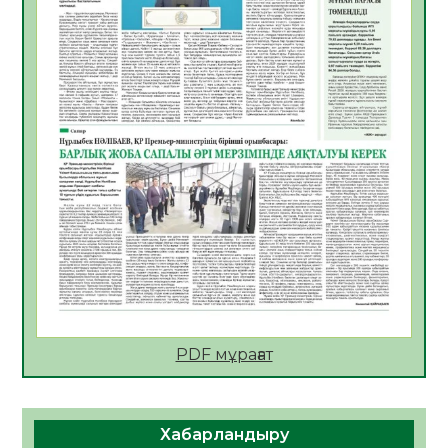
АПВ вакцинасы туралы мәлімет
06.08.2026
39
0
Open Air: Қызылорда облысы полиция
департаменті 20 мыңнан астам
көрерменнің қауіпсіздігін қамтамасыз етті
06.08.2026
51
0
ҚЫЗЫЛОРДАДА «САНАЛЫ ҰРПАҚ –
ЖАРҚЫН БОЛАШАҚ» АТТЫ КЕҢЕЙТІЛГЕН
МӘЖІЛІС ӨТТІ
05.08.2026
52
0
Қазақстан Орталық Азиядағы көшуге ең
қолайлы ел атанды
05.08.2026
51
0
PDF мұрағат
Өрт қауіпсіздігі талаптарын сақтау – әр
азаматтың міндеті
Хабарландыру
05.08.2026
55
0