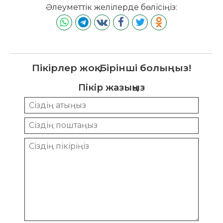
Әлеуметтік желілерде бөлісіңіз:
Пікірлер жоқ. Бірінші болыңыз!
Пікір жазыңыз