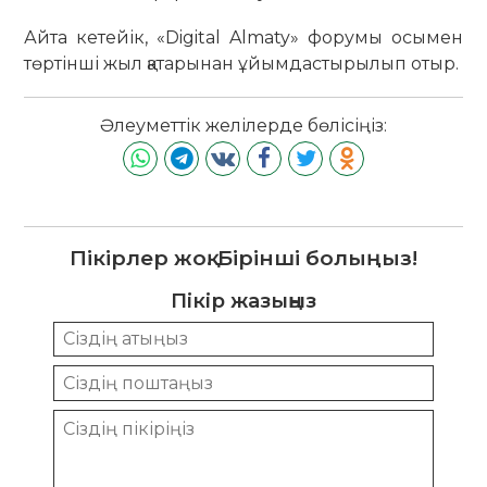
Айта кетейік, «Digital Almaty» форумы осымен
төртінші жыл қатарынан ұйымдастырылып отыр.
Әлеуметтік желілерде бөлісіңіз:
Пікірлер жоқ. Бірінші болыңыз!
Пікір жазыңыз