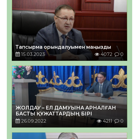
Тапсырма орындалуымен маңызды
15.03.2023
4072
0
ЖОЛДАУ – ЕЛ ДАМУЫНА АРНАЛҒАН
БАСТЫ ҚҰЖАТТАРДЫҢ БІРІ
26.09.2022
4211
0