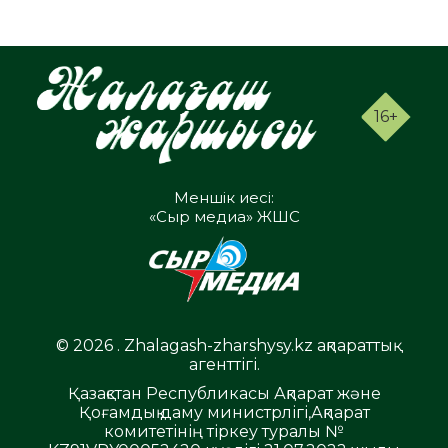
16+
Меншік иесі:
«Сыр медиа» ЖШС
© 2026 . Zhalagash-zharshysy.kz ақпараттық
агенттігі.
Қазақстан Республикасы Ақпарат және
Қоғамдық даму министрлігі,Ақпарат
комитетінің тіркеу туралы №