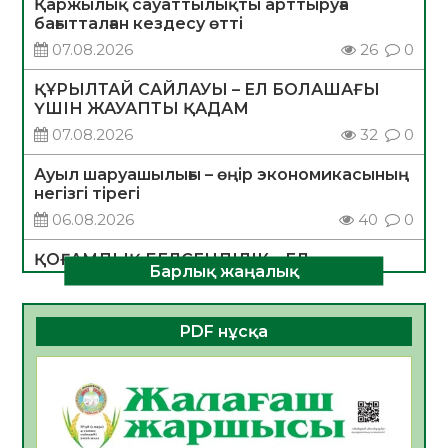
Қаржылық сауаттылықты арттыруға
бағытталған кездесу өтті
07.08.2026
26
0
ҚҰРЫЛТАЙ САЙЛАУЫ – ЕЛ БОЛАШАҒЫ
ҮШІН ЖАУАПТЫ ҚАДАМ
07.08.2026
32
0
Ауыл шаруашылығы – өңір экономикасының
негізгі тірегі
06.08.2026
40
0
ҚОҒАМДЫҚ БЕЛСЕНДІЛІК – ЕЛ
Барлық жаңалық
ДАМУЫНЫҢ НЕГІЗІ
06.08.2026
37
0
PDF нұсқа
ҚҰРЫЛТАЙ САЙЛАУЫ – БОЛАШАҚҚА
БАСТАР ЖАУАПТЫ ТАҢДАУ
06.08.2026
39
0
Инфекциялық ауруларға қарсы иммундау