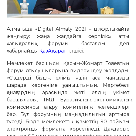
Алматыда «Digital Almaty 2021 – цифрлық қайта
жаңғыру: жаңа жағдайға серпіліс» атты
халықаралық форумы басталды, деп
хабарлайды
ҚазАқпарат
тілшісі.
Мемлекет басшысы Қасым-Жомарт Тоқаевтың
форум қатысушыларына видеоүндеу жолдады.
«Сіздерді біздің еліміз үшін аса маңызды
шарада көргеніме қуаныштымын. Мәртебелі
қонақтардың арасында жеті елдің үкімет
басшылары, ТМД Еуразиялық экономикалық
комиссиясы атқару комитетінің жетекшілері
бар. Бұл форумның маңыздылығын арттыра
түседі. Бізде мемлекеттік қызметтің 90 пайызы
электронды форматта көрсетіледі. Дағдарыс