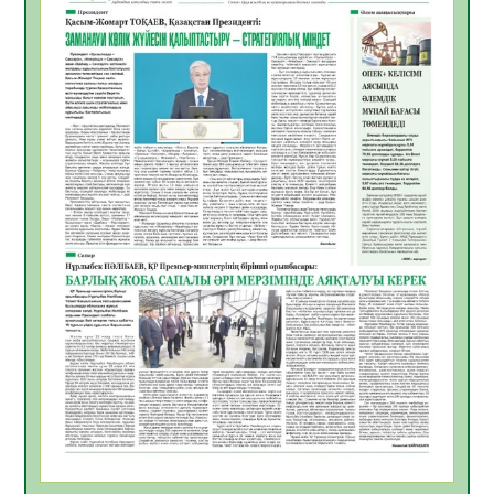
жұмыстарының тиімділігі
06.08.2026
41
0
Көкжөтел ауруы туралы
06.08.2026
37
0
АПВ вакцинасы туралы мәлімет
06.08.2026
37
0
Open Air: Қызылорда облысы полиция
департаменті 20 мыңнан астам
көрерменнің қауіпсіздігін қамтамасыз етті
06.08.2026
49
0
ҚЫЗЫЛОРДАДА «САНАЛЫ ҰРПАҚ –
ЖАРҚЫН БОЛАШАҚ» АТТЫ КЕҢЕЙТІЛГЕН
МӘЖІЛІС ӨТТІ
05.08.2026
50
0
Қазақстан Орталық Азиядағы көшуге ең
қолайлы ел атанды