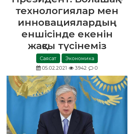
технологиялар мен
инновациялардың
еншісінде екенін
жақсы түсінеміз
Саясат
Экономика
05.02.2021
3942
0