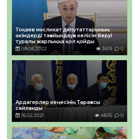
Тоқаев мәслихат депутаттарының
әкімдерді тағайындауға келісім беруі
туралы жарлыққа қол қойды
09.06.2022
3619
0
Ардагерлер кеңесінің Төрағасы
сайланды
16.02.2021
4835
0