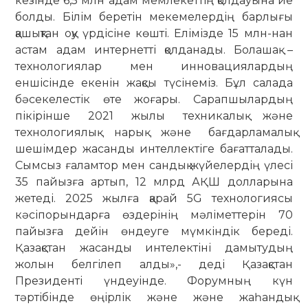
кезінде 6,5 млн адам мемлекеттің қолдауына ие
болды. Білім беретін мекемелердің барлығы
қашықтан оқу үрдісіне көшті. Елімізде 15 млн-нан
астам адам интернетті қолданады. Болашақ –
технологиялар мен инновациялардың
еншісінде екенін жақсы түсінеміз. Бұл салада
бәсекелестік өте жоғары. Сарапшылардың
пікірінше 2021 жылы техникалық және
технологиялық нарық және бағдарламалық
шешімдер жасанды интеллектіге бағатталады.
Сымсыз ғаламтор мен сандық жүйелердің үлесі
35 пайызға артып, 12 млрд АҚШ долларына
жетеді. 2025 жылға қарай 5G технологиясы
кәсіпорындарға өздерінің мәліметтерін 70
пайызға дейін өндеуге мүмкіндік береді.
Қазақстан жасанды интелектіні дамытудың
жолын белгілеп алды»,- деді Қазақстан
Президенті үндеуінде. Форумның күн
тәртібінде өңірлік және және жаһандық