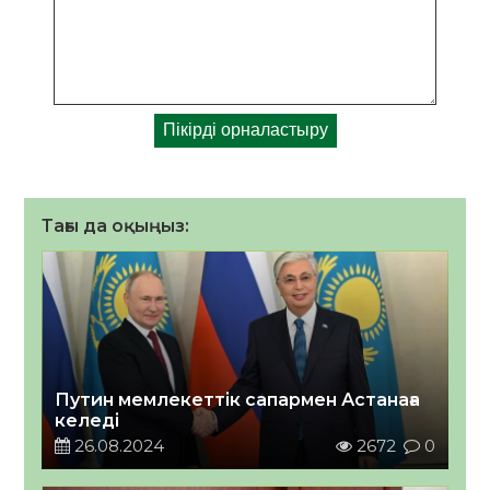
Тағы да оқыңыз:
Путин мемлекеттік сапармен Астанаға
келеді
26.08.2024
2672
0