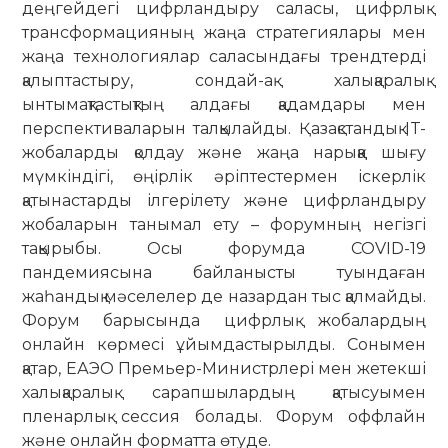
деңгейдегі цифрландыру саласы, цифрлық
трансформацияның жаңа стратегиялары мен
жаңа технологиялар саласындағы трендтерді
қалыптастыру, сондай-ақ халықаралық
ынтымақтастықтың алдағы қадамдары мен
перспективаларын талқылайды. Қазақстандық IT-
жобаларды қолдау және жаңа нарыққа шығу
мүмкіндігі, өңірлік әріптестермен іскерлік
қатынастарды ілгерілету және цифрландыру
жобаларын танымал ету – форумның негізгі
тақырыбы. Осы форумда COVID-19
пандемиясына байланысты туындаған
жаһандық мәселелер де назардан тыс қалмайды.
Форум барысында цифрлық жобалардың
онлайн көрмесі ұйымдастырылды. Сонымен
қатар, ЕАЭО Премьер-Министрлері мен жетекші
халықаралық сарапшылардың қатысуымен
пленарлық сессия болады. Форум оффлайн
және онлайн форматта өтуде.