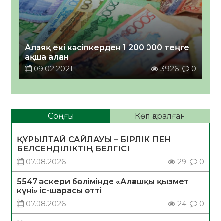
Алаяқ екі кәсіпкерден 1 200 000 теңге
ақша алған
09.02.2021
3926
0
Соңғы
Көп қаралған
ҚҰРЫЛТАЙ САЙЛАУЫ – БІРЛІК ПЕН
БЕЛСЕНДІЛІКТІҢ БЕЛГІСІ
07.08.2026
29
0
5547 әскери бөлімінде «Алғашқы қызмет
күні» іс-шарасы өтті
07.08.2026
24
0