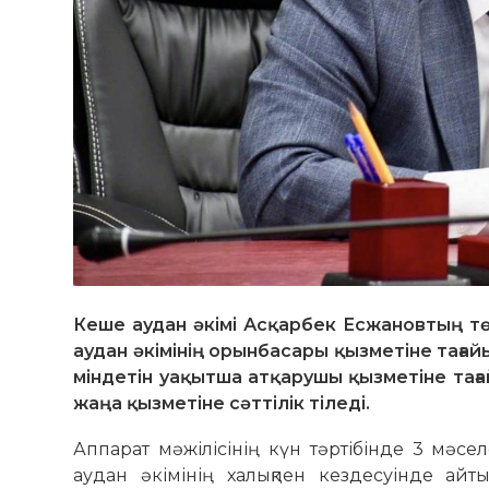
Кеше аудан әкімі Асқарбек Есжановтың тө
аудан әкімінің орынбасары қызметіне таға
міндетін уақытша атқарушы қызметіне тағ
жаңа қызметіне сәттілік тіледі.
Аппарат мәжілісінің күн тәртібінде 3 мәсе
аудан әкімінің халықпен кездесуінде айт