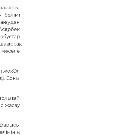
алғасты.
 бөлімі
ақ аудан
Асқарбек
обустар
ақырсақ,
л мәселе
 жоқ. Ол
ді. Соны
толықтай
ыс жасау
қ барысы
лімінің