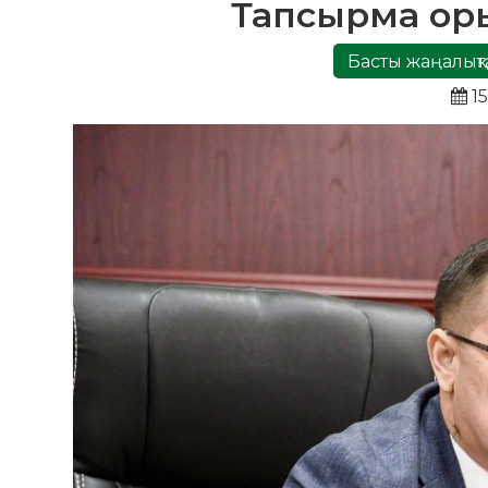
Тапсырма ор
Басты жаңалықт
15