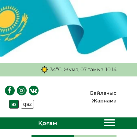
34°C
, Жұма, 07 тамыз, 10:14
Байланыс
Жарнама
қаз
qaz
Қоғам