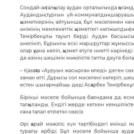
Сондай-ақ талқылау аудан орталығында қоғам
Аудандық тұрғын үй-коммуналдық шаруашы
қызметкерінің айтуынша, бұл мәселемен кент
әкімінің мемлекеттік қызметтегі көпжылдық 
Темірбекұлы тауып берді. Аудан басшыс
әкелініп, бұрынғы ескі маршруттар жұмыссы
олар қуана келіп, қызмет етуге ниетті көрі
де өзінің шешімін мәжілісте тапты деуге бол
– Қазақта «Ауруын жасырған өледі» деген сөз 
заман өтті. Дұрысы сол мәселені көтеріп, шешу
естен шығармайық, – деді Асқарбек Темірбекұ
Бірінші мәселе бойынша баяндама да, еске
талқыланды. Ендігі жерде кеткен кемшілікте
ғана талап етілетіні сөзсіз.
Әрі қарай мәжіліс күн тәртібіндегі екінш
туралы өрбіді. Бұл мәселе бойынша ауда