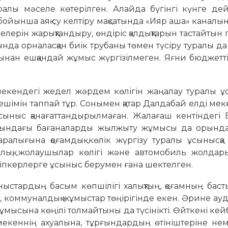
лы мәселе көтерілген. Алайда бүгінгі күнге дейі
бойынша аяқ су келтіру мақсатында «Ияр аша» каналын
елерін жарықтандыру, өндіріс қалдықтарын тастайтын
нда орналасқан биік трубаны төмен түсіру туралы д
апынан ешқандай жұмыс жүргізілмеген. Яғни бюджетті
мекендегі жедел жәрдем көлігін жаңалау туралы ұ
шешімін таппай тұр. Сонымен қатар Далдабай елді мек
ныс қанағаттандырылмаған. Жалағаш кентіндегі Б
ысындағы бағаналарды жылжыту жұмысы да орында
ралығына қоғамдық көлік жүргізу туралы ұсынысқа
лық, жолаушылар көлігі және автомобиль жолдары
пкерлерге ұсыныс берумен ғана шектелген.
стардың басым көпшілігі халықтың, қоғамның басты
ы, коммуналдық жұмыстар төңірігінде екен. Әрине ауд
ысына көңілі толмайтыны да түсінікті. Өйткені кей
 мекеннің ахуалына, тұрғындардың өтініштеріне не