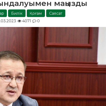
ындалуымен маңызды
ар
Билік
Қоғам
Саясат
.03.2023
4071
0