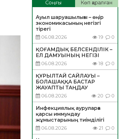
Соңғы
Көп қаралған
Ауыл шаруашылығы – өңір
экономикасының негізгі
тірегі
06.08.2026
19
0
ҚОҒАМДЫҚ БЕЛСЕНДІЛІК –
ЕЛ ДАМУЫНЫҢ НЕГІЗІ
06.08.2026
18
0
ҚҰРЫЛТАЙ САЙЛАУЫ –
БОЛАШАҚҚА БАСТАР
ЖАУАПТЫ ТАҢДАУ
06.08.2026
20
0
Инфекциялық ауруларға
қарсы иммундау
жұмыстарының тиімділігі
06.08.2026
21
0