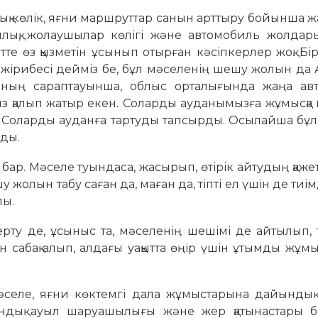
дық көлік, яғни маршруттар санын арттыру бойынша ж
лық, жолаушылар көлігі және автомобиль жолдары
те өз қызметін ұсынып отырған кәсіпкерлер жоқ. Бір
тәжірибесі дейміз бе, бұл мәселенің шешу жолын да 
ының сараптауынша, облыс орталығында жаңа авт
з қалып жатыр екен. Соларды ауданымызға жұмысқа ш
неді. Соларды ауданға тартуды тапсырды. Осылайша бұ
ады.
бар. Мәселе туындаса, жасырып, өтірік айтудың қажеті
 жолын табу саған да, маған да, тіпті ел үшін де тиім
лы.
рту де, ұсыныс та, мәселенің шешімі де айтылып, 
н сабақ алып, алдағы уақытта өңір үшін ұтымды жұм
і мәселе, яғни көктемгі дала жұмыстарына дайынды
ндық ауыл шаруашылығы және жер қатынастары бө