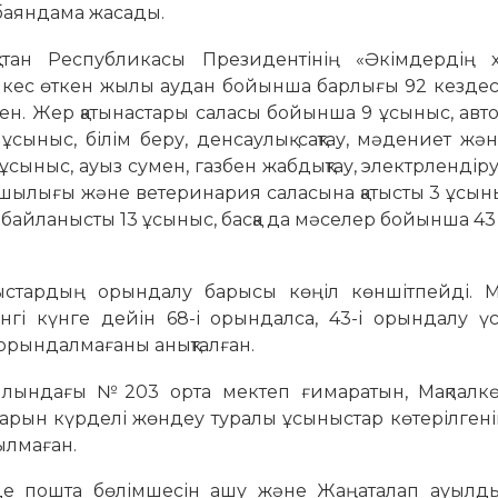
баяндама жасады.
­стан Республикасы Президентінің «Әкімдердің х
йкес өткен жылы аудан бойын­ша барлығы 92 кездес
ен. Жер қатынас­тары саласы бойынша 9 ұсыныс, ав
­ныс, білім беру, денсаулық сақтау, мәдениет жә
ыныс, ауыз сумен, газбен жаб­дықтау, электрлендіру,
­шылығы және ветеринария саласына қатысты 3 ұсыны
а байланысты 13 ұсыныс, басқа да мәселер бойынша 4
ыс­тардың орындалу барысы көңіл көншітпейді. М
нгі күнге дейін 68-і орындалса, 43-і орындалу үс
 орындалмағаны анықталған.
уылындағы №203 орта мектеп ғимаратын, Мақпалк
рын күрделі жөндеу туралы ұсыныстар көтерілгені
былмаған.
де пошта бөлімшесін ашу және Жаңаталап ауылдық