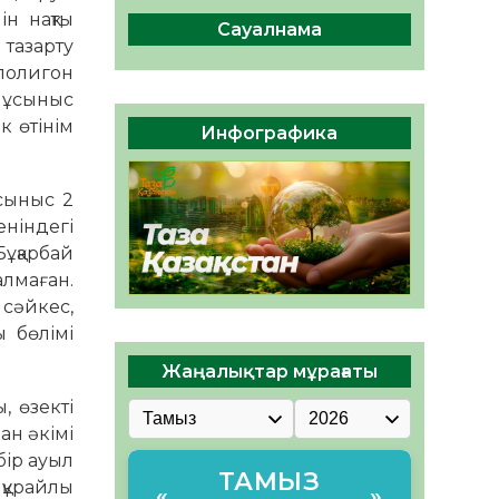
ы жаңа Құрылтай үшін дауыс
н нақты
беруге дайын
Сауалнама
 тазарту
05.08.2026
32
0
 полигон
а ұсыныс
ӘРБІР ДАУЫС – ҚОҒАМ
ДАМУЫНА ҚОСЫЛҒАН
к өтінім
Инфографика
ҮЛЕС
05.08.2026
39
0
сыныс 2
еніндегі
ұқарбай
лмаған.
 сәйкес,
 бөлімі
Жаңалықтар мұрағаты
, өзекті
ан әкімі
бір ауыл
ТАМЫЗ
мқұрайлы
«
»