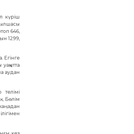
ыл күріш
ызылшасы
топ 646,
ын 1299,
. Егінге
уа­қытта
на аудан
 телімі
. Бөлім
 жаңадан
лігімен
лығы кез