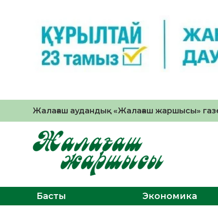
Жалағаш аудандық «Жалағаш жаршысы» газе
Басты
Экономика