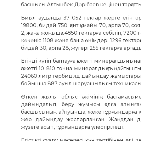
басшысы Алтынбек Дәрібаев кеңінен тарқатты
Биыл ауданда 37 052 гектар жерге егiн ор
19800, бидай 750, қант құмайы 70, арпа 70, со
2, жаңа жоңышқа 4850 гектарға себіліп, 7200 
көкөніс 1108 және бақша өнімдері 1296 гекта
бидай 30, арпа 28, жүгері 255 гектарға артад
Егінді күтіп баптауға қажетті минералдық т
қажетті 10 810 тонна минералдық тыңайтқышт
24060 литр гербицид дайындау жұ­мыстары жү
бойынша 887 ауыл шаруашылығы техникасы
Өткен жылы облыс әкімінің баста­масым
дайындалып, беру жұмысы қолға алынған
басшысының айтуынша, жеке тұрғындарға ка
жер дайындау жоспарланған. Жаңадан да
жүзеге асып, тұрғындарға үлестіріледі.
Егістікті суару мәселесі күн тәртібінен әлі 