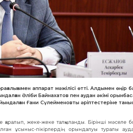
рағалығымен аппарат мәжілісі өтті. Алдымен өңір 
йындалған Әліби Байнахатов пен аудан әкімі орынб
айындалған Ғани Сүлейменовты әріптестеріне таны
ле қаралып, жеке-жеке талқыланды. Бірінші мәселе
ылған ұсыныс-пікірлердің орындалуы туралы ауда