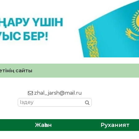
тінің сайты
zhal_jarsh@mail.ru
Жаһан
Руханият