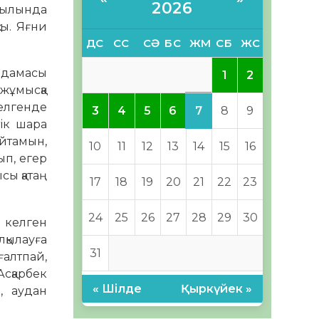
2026
ауылында
ты. Яғни
ДС
СС
СӘ
БС
ЖМ
СБ
ЖС
ымдамасы
1
2
жұмысқа
елгенде
7
3
4
5
6
8
9
тік шара
айтамын,
10
11
12
13
14
15
16
ып, егер
сы қатаң
17
18
19
20
21
22
23
24
25
26
27
28
29
30
 келген
қылауға
31
алтпай,
Асқарбек
« Шілде
Қыркүйек »
, аудан