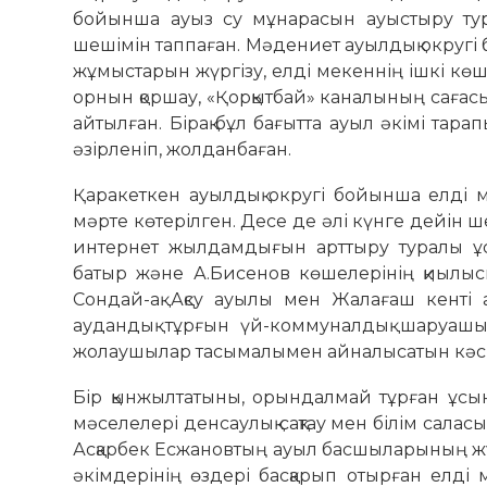
бойынша ауыз су мұнарасын ауыстыру тура
шешімін таппаған. Мәдениет ауылдық округі 
жұмыстарын жүргізу, елді мекеннің ішкі көш
орнын қоршау, «Қорқытбай» каналының сағасы
айтылған. Бірақ бұл бағытта ауыл әкімі тар
әзірленіп, жолданбаған.
Қаракеткен ауылдық округі бойынша елді 
мәрте көтерілген. Десе де әлі күнге дейін 
интернет жылдамдығын арттыру туралы ұсы
батыр және А.Бисенов көшелерінің қиыл
Сондай-ақ Ақсу ауылы мен Жалағаш кенті а
аудандық тұрғын үй-коммуналдық шаруашы
жолаушылар тасымалымен айналысатын кәсі
Бір қынжылтатыны, орындалмай тұрған ұсыны
мәселелері денсаулық сақтау мен білім салас
Асқарбек Есжановтың ауыл басшыларының жұм
әкімдерінің өздері басқарып отырған елді