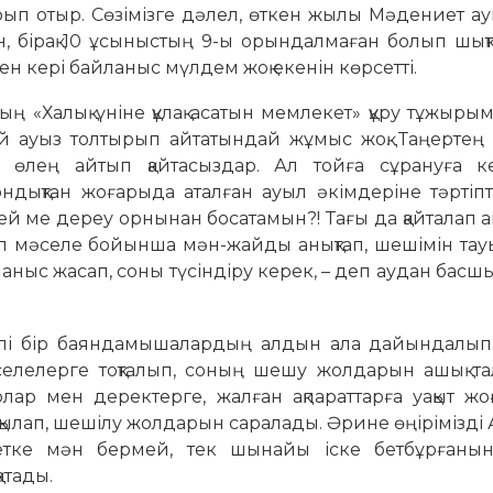
ырып отыр. Сөзімізге дәлел, өткен жылы Мәдениет 
ан, бірақ 10 ұсыныстың 9-ы орындалмаған болып шық
н кері байланыс мүлдем жоқ екенін көрсетті.
ң «Халық үніне құлақ асатын мемлекет» құру тұжыр
й ауыз толтырып айтатындай жұмыс жоқ. Таңертең 
құр өлең айтып қайтасыздар. Ал тойға сұрануға к
ндықтан жоғарыда аталған ауыл әкімдеріне тәртіп
лмей ме дереу орнынан босатамын?! Тағы да қайталап 
л мәселе бойынша мән-жайды анықтап, шешімін тау
ланыс жасап, соны түсіндіру керек, – деп аудан басшы
гілі бір баяндамышалардың алдын ала дайындалып
селелерге тоқталып, соның шешу жолдарын ашық тал
ар мен деректерге, жалған ақпараттарға уақыт жоғ
лқылап, шешілу жолдарын саралады. Әрине өңірімізді 
метке мән бермей, тек шынайы іске бетбұрғанын
атады.