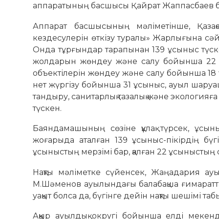
аппаратының басшысы Қайрат Жаппасбаев 
Аппарат басшысының мәліметінше, Қа­зақ
кездесулерін өткізу туралы» Жар­лығына сә
Онда тұрғын­дар тарапынан 139 ұсыныс түск
жолдарын жөндеу және салу бойынша 22 ұсы
объектілерін жөндеу және салу бойынша 18 ұс
нет жүргізу бойын­ша 31 ұсыныс, ауыл шаруа
тандыру, санитарлық тазалық және экологияғ
түскен.
Баяндамашының сөзіне құлақ түрсек, ұсын
жоғарыда аталған 139 ұсыныс-пікірдің бүгі
ұсыныстың мерзімі бар, қалған 22 ұсыныстың
Нақты мәліметке сүйенсек, Жаңадария а
М.Шәменов ауылындағы балабақша ғимаратта
уақыт болса да, бүгінге дейін нақты шешімі та
Аққыр ауылдық округі бойынша елді мекен