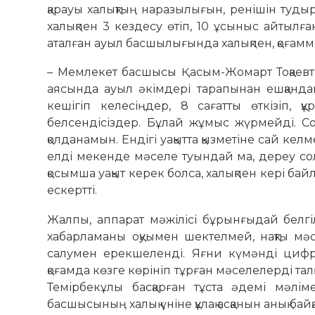
қарауы халықтың наразылығын, ренішін туд
халықпен 3 кездесу өтіп, 10 ұсыныс айтылғ
аталған ауыл басшылығында халықпен, қоғамме
– Мемлекет басшысы Қасым-Жомарт Тоқаевты
аясында ауыл әкімдері тарапынан ешқанда
кешігіп келесіңдер, 8 сағатты өткізіп, 
белсендісіздер. Бұлай жұмыс жүрмейді. Со
қолданамын. Ендігі уақытта қызметіне сай ке
елді мекенде мәселе туындай ма, дереу со
қосымша уақыт керек болса, халықпен кері бай
ескертті.
Жалпы, аппарат мәжілісі бұрынғыдай бел
хабарламаны оқуымен шектелмей, нақты мә
салумен ерекшеленді. Яғни күмәнді цифрл
қоғамда көзге көрініп тұрған мәселелерді та
Темірбекұлы басқарған тұста әдемі мәлі
басшысының халық үніне құлақ асқанын анық байқ