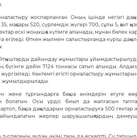
.
наластыру жоспарланған. Оның ішінде негізгі дақ
я 35, мақсары 520, сүрлемдік жүгері 700, сұлы 5, қант қ
гектар ескі жоңышқа күтімге алынады, мұнан бөлек кар
рға егіледі. Өткен жылмен салыстырғанда күріш дақыл
ы.
ыңайтқыштарды дайындау жұмыстары ұйым­­дастырылуда
ың бүгінге дейін 7124 тоннасы сатып алынды. Алдағы 
ргізіледі. Көктемгі егісті орна­лас­тыру жұмыстары
 жұмыл­дырылады.
ен жеке тұрғындарға бақша өнімдерін егуге жер
 болатын. Осы үрдіс биыл да жалғасын таппақ
ртоп, бақша дақылдарын орналастыруға 500 гектар
йындалатын жерлер шаруа­шылықтардың демеуші
де түспегенін аудан әкімі тағы да ескертті. Су тапшы