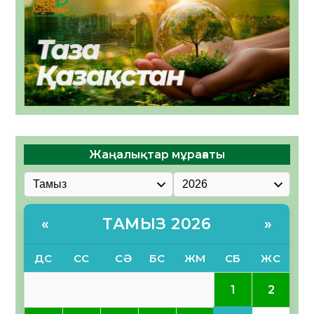
Жаңалықтар мұрағаты
ТАМЫЗ 2026
«
»
ДС
СС
СӘ
БС
ЖМ
СБ
ЖС
1
2