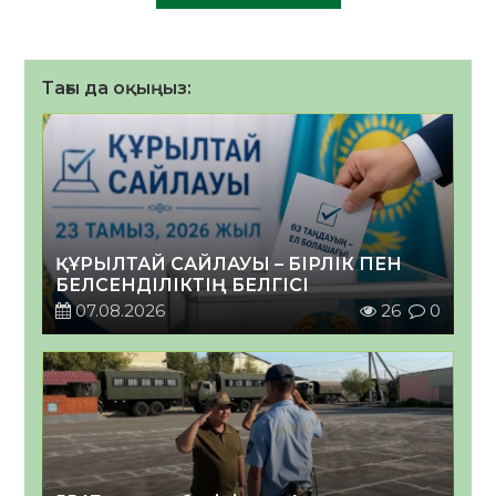
Тағы да оқыңыз:
ҚҰРЫЛТАЙ САЙЛАУЫ – БІРЛІК ПЕН
БЕЛСЕНДІЛІКТІҢ БЕЛГІСІ
07.08.2026
26
0