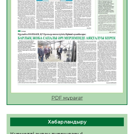
АПВ вакцинасы туралы мәлімет
06.08.2026
36
0
Open Air: Қызылорда облысы полиция
департаменті 20 мыңнан астам
көрерменнің қауіпсіздігін қамтамасыз етті
06.08.2026
48
0
ҚЫЗЫЛОРДАДА «САНАЛЫ ҰРПАҚ –
ЖАРҚЫН БОЛАШАҚ» АТТЫ КЕҢЕЙТІЛГЕН
МӘЖІЛІС ӨТТІ
05.08.2026
49
0
Қазақстан Орталық Азиядағы көшуге ең
қолайлы ел атанды
05.08.2026
48
0
PDF мұрағат
Өрт қауіпсіздігі талаптарын сақтау – әр
азаматтың міндеті
Хабарландыру
05.08.2026
50
0