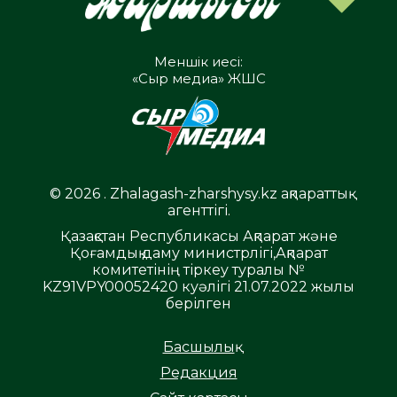
Меншік иесі:
«Сыр медиа» ЖШС
© 2026 . Zhalagash-zharshysy.kz ақпараттық
агенттігі.
Қазақстан Республикасы Ақпарат және
Қоғамдық даму министрлігі,Ақпарат
комитетінің тіркеу туралы №
KZ91VPY00052420 куәлігі 21.07.2022 жылы
берілген
Басшылық
Редакция