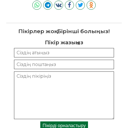
Пікірлер жоқ. Бірінші болыңыз!
Пікір жазыңыз