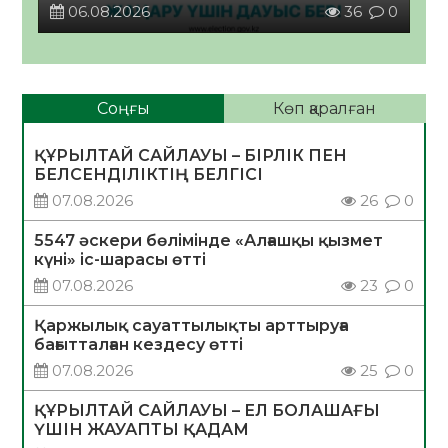
06.08.2026
36
0
Соңғы
Көп қаралған
ҚҰРЫЛТАЙ САЙЛАУЫ – БІРЛІК ПЕН
БЕЛСЕНДІЛІКТІҢ БЕЛГІСІ
07.08.2026
26
0
5547 әскери бөлімінде «Алғашқы қызмет
күні» іс-шарасы өтті
07.08.2026
23
0
Қаржылық сауаттылықты арттыруға
бағытталған кездесу өтті
07.08.2026
25
0
ҚҰРЫЛТАЙ САЙЛАУЫ – ЕЛ БОЛАШАҒЫ
ҮШІН ЖАУАПТЫ ҚАДАМ