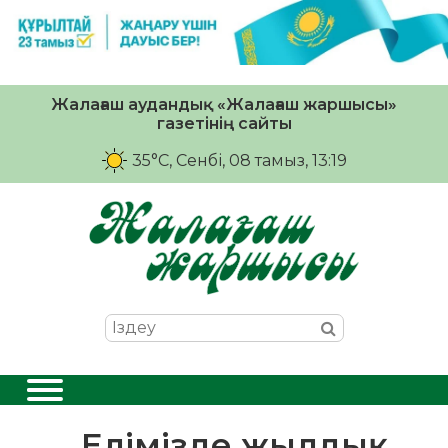
Жалағаш аудандық «Жалағаш жаршысы»
газетінің сайты
35°C
, Сенбі, 08 тамыз, 13:19
Елімізде жылдық