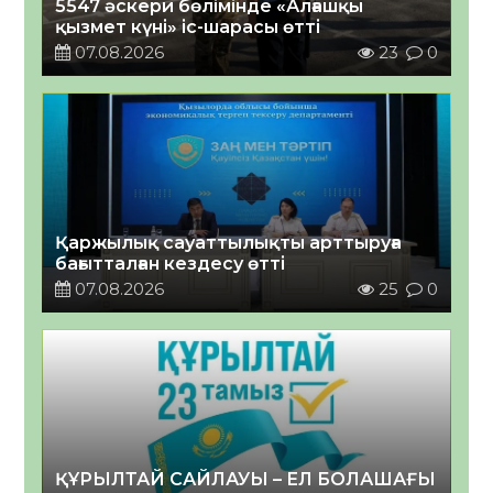
5547 әскери бөлімінде «Алғашқы
қызмет күні» іс-шарасы өтті
07.08.2026
23
0
Қаржылық сауаттылықты арттыруға
бағытталған кездесу өтті
07.08.2026
25
0
ҚҰРЫЛТАЙ САЙЛАУЫ – ЕЛ БОЛАШАҒЫ