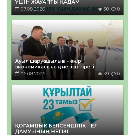
ҮШІН ЖАУАПТЫ ҚАДАМ
07.08.2026
30
0
Ауыл шаруашылығы – өңір
экономикасының негізгі тірегі
06.08.2026
39
0
ҚОҒАМДЫҚ БЕЛСЕНДІЛІК – ЕЛ
ДАМУЫНЫҢ НЕГІЗІ