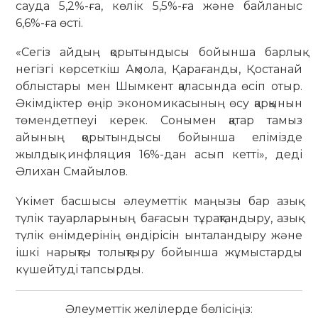
сауда 5,2%-ға, көлік 5,5%-ға және байланыс
6,6%-ға өсті.
«Сегіз айдың қорытындысы бойынша барлық
негізгі көрсеткіш Ақмола, Қарағанды, Қостанай
облыстары мен Шымкент қаласында өсіп отыр.
Әкімдіктер өңір экономикасының өсу қарқынын
төмендетпеуі керек. Сонымен қатар тамыз
айының қорытындысы бойынша елімізде
жылдық инфляция 16%-дан асып кетті», деді
Әлихан Смайылов.
Үкімет басшысы әлеуметтік маңызы бар азық-
түлік тауарларының бағасын тұрақтандыру, азық-
түлік өнімдерінің өндірісін ынталандыру және
ішкі нарықты толықтыру бойынша жұмыстарды
күшейтуді тапсырды.
Әлеуметтік желілерде бөлісіңіз: