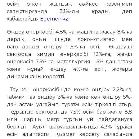
өсімі өткен жылдың сәйкес кезеңімен
салыстырғанда 3,1%-ды құрады, деп
хабарлайды
Egemen.kz
.
Өңдеу өнеркәсібі 4,8%-ға, машина жасау 8%-ға
дерлік, оның ішінде локомотивтер мен
вагондарды өндіру 11,5%-ға өсті. Өңдеуші
секторда химия өнеркәсібі 12%-ға, жеңіл
өнеркәсіп 7,5%-ға, металлургия – 5%-дан астам
және мұнай өңдеу 4%-ға өсіп, жоғары
динамиканы көрсетті.
Тау-кен өнеркәсібінде көмір өндіру 2,2%-ға,
табиғи газ өндіру 3%-ға және кен өндіру 5%-
дан астам ұлғайып, тұрақты өсім тіркеліп отыр.
Құрылыс секторында 7,5% өсім бар және 8,8
млн шаршы метр тұрғын үй пайдалануға
берілді. Ауыл шаруашылығында 4,3% тұрақты
өсім қалыптасты. Қызмет көрсету саласында