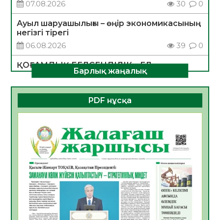
07.08.2026
30
0
Ауыл шаруашылығы – өңір экономикасының
негізгі тірегі
06.08.2026
39
0
ҚОҒАМДЫҚ БЕЛСЕНДІЛІК – ЕЛ
Барлық жаңалық
ДАМУЫНЫҢ НЕГІЗІ
06.08.2026
36
0
PDF нұсқа
ҚҰРЫЛТАЙ САЙЛАУЫ – БОЛАШАҚҚА
БАСТАР ЖАУАПТЫ ТАҢДАУ
06.08.2026
38
0
Инфекциялық ауруларға қарсы иммундау
жұмыстарының тиімділігі
06.08.2026
40
0
Көкжөтел ауруы туралы
06.08.2026
36
0